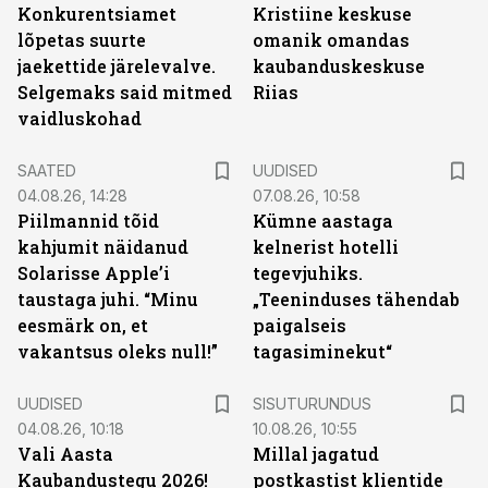
Konkurentsiamet
Kristiine keskuse
lõpetas suurte
omanik omandas
jaekettide järelevalve.
kaubanduskeskuse
Selgemaks said mitmed
Riias
vaidluskohad
SAATED
UUDISED
04.08.26, 14:28
07.08.26, 10:58
Piilmannid tõid
Kümne aastaga
kahjumit näidanud
kelnerist hotelli
Solarisse Apple’i
tegevjuhiks.
taustaga juhi. “Minu
„Teeninduses tähendab
eesmärk on, et
paigalseis
vakantsus oleks null!”
tagasiminekut“
ST
UUDISED
SISUTURUNDUS
04.08.26, 10:18
10.08.26, 10:55
Vali Aasta
Millal jagatud
Kaubandustegu 2026!
postkastist klientide