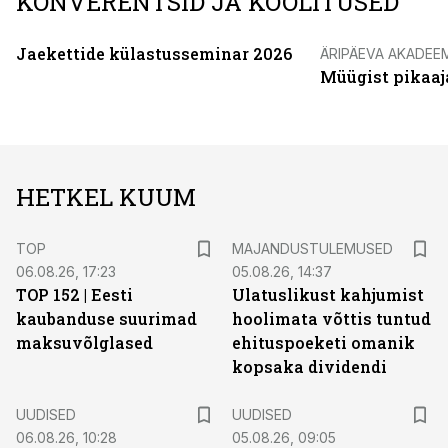
KONVERENTSID JA KOOLITUSED
Jaekettide külastusseminar 2026
ÄRIPÄEVA AKADEE
Müügist pikaaj
HETKEL KUUM
TOP
MAJANDUSTULEMUSED
06.08.26, 17:23
05.08.26, 14:37
TOP 152 | Eesti
Ulatuslikust kahjumist
kaubanduse suurimad
hoolimata võttis tuntud
maksuvõlglased
ehituspoeketi omanik
kopsaka dividendi
UUDISED
UUDISED
06.08.26, 10:28
05.08.26, 09:05