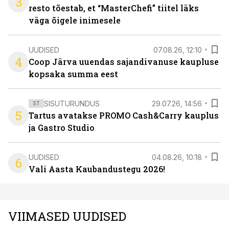
3
resto tõestab, et “MasterChefi” tiitel läks
väga õigele inimesele
UUDISED
07.08.26, 12:10
4
Coop Järva uuendas sajandivanuse kaupluse
kopsaka summa eest
SISUTURUNDUS
29.07.26, 14:56
ST
5
Tartus avatakse PROMO Cash&Carry kauplus
ja Gastro Studio
UUDISED
04.08.26, 10:18
6
Vali Aasta Kaubandustegu 2026!
VIIMASED UUDISED