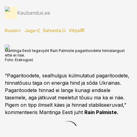
Kaubandus.ee
Kuula
Jaga
Salvesta
Vihja
Mantinga Eesti tegevjuht Rain Palmiste pagaritoodete hinnalangust
ette ei näe.
Foto:
Erakogust.
“Pagaritoodete, sealhulgus külmutatud pagaritoodete,
hinnatõusu taga on energia hind ja sõda Ukrainas.
Pagaritoodete hinnad ei lange kunagi endisele
tasemele, aga jätkuvat meeletut tõusu ma ka ei näe.
Pigem on tipp ilmselt käes ja hinnad stabiliseeruvad,”
kommenteeris Mantinga Eesti juht
Rain Palmiste.