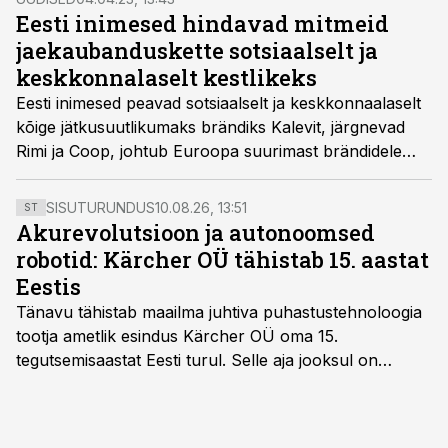
Eesti inimesed hindavad mitmeid
jaekaubanduskette sotsiaalselt ja
keskkonnalaselt kestlikeks
Eesti inimesed peavad sotsiaalselt ja keskkonnaalaselt
kõige jätkusuutlikumaks brändiks Kalevit, järgnevad
Rimi ja Coop, johtub Euroopa suurimast brändidele
keskendunud kestlikkuse uuringust (Sustainable
Brand Index). Esikümnesse jõudis sektorite lõikes
SISUTURUNDUS
10.08.26, 13:51
ST
kõige enam toidutootjaid ja jaekaubandusettevõtteid.
Akurevolutsioon ja autonoomsed
robotid: Kärcher OÜ tähistab 15. aastat
Eestis
Tänavu tähistab maailma juhtiva puhastustehnoloogia
tootja ametlik esindus Kärcher OÜ oma 15.
tegutsemisaastat Eesti turul. Selle aja jooksul on
peamiselt kvaliteetsete survepesurite järgi tuntud
brändist saanud Eesti ettevõtete ja kodude asendamatu
partner, kes kujundab puhastusvaldkonna trende