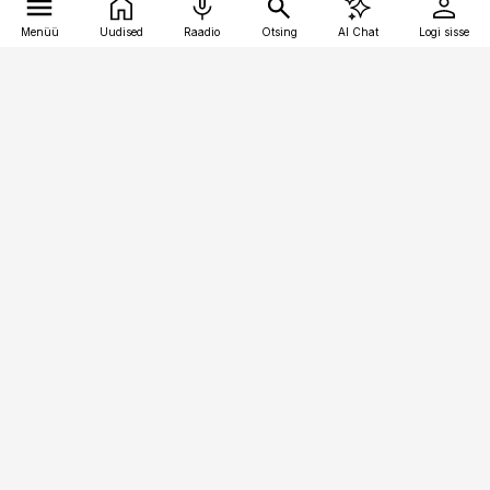
Menüü
Uudised
Raadio
Otsing
AI Chat
Logi sisse
Vana-Lõuna 39/1, 19094 Tallinn
(+372) 667 0111
kaubandus@kaubandus.ee
Telli
Reklaam
Firmast
Sisu kasutamisõigused
Ajakirjaniku
eetikakoodeks
Üldtingimused
Privaatsustingimused
Küpsiste poliitika
KKK
Eesti Meediaettevõtete
Eelistuste haldamine
Liit