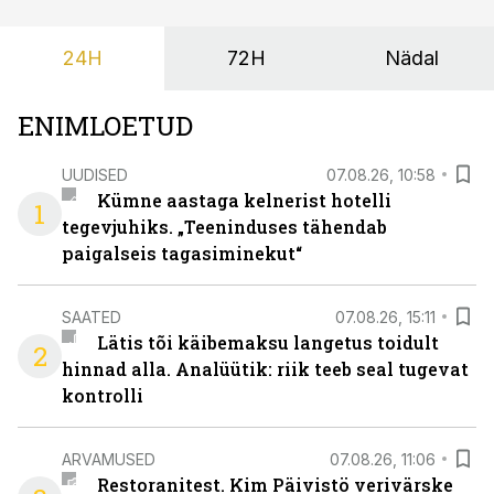
autonoomsete robotite, akutehnoloogia ja
keskkonnasäästlike lahendustega.
24H
72H
Nädal
ENIMLOETUD
UUDISED
07.08.26, 10:58
Kümne aastaga kelnerist hotelli
1
tegevjuhiks. „Teeninduses tähendab
paigalseis tagasiminekut“
SAATED
07.08.26, 15:11
Lätis tõi käibemaksu langetus toidult
2
hinnad alla. Analüütik: riik teeb seal tugevat
kontrolli
ARVAMUSED
07.08.26, 11:06
Restoranitest. Kim Päivistö verivärske