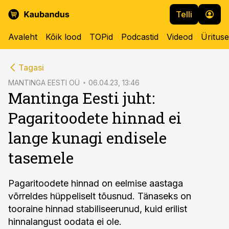
Telli
Avaleht
Kõik lood
TOPid
Podcastid
Videod
Üritus
cebook
Tagasi
Twitter)
MANTINGA EESTI OÜ
06.04.23, 13:46
Mantinga Eesti juht:
kedIn
Pagaritoodete hinnad ei
ail
lange kunagi endisele
k
tasemele
Pagaritoodete hinnad on eelmise aastaga
võrreldes hüppeliselt tõusnud. Tänaseks on
tooraine hinnad stabiliseerunud, kuid erilist
hinnalangust oodata ei ole.