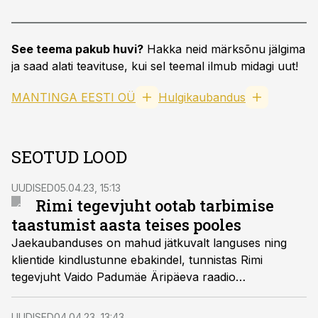
See teema pakub huvi?
Hakka neid märksõnu jälgima
ja saad alati teavituse, kui sel teemal ilmub midagi uut!
MANTINGA EESTI OÜ
Hulgikaubandus
SEOTUD LOOD
UUDISED
05.04.23, 15:13
Rimi tegevjuht ootab tarbimise
taastumist aasta teises pooles
Jaekaubanduses on mahud jätkuvalt languses ning
klientide kindlustunne ebakindel, tunnistas Rimi
tegevjuht Vaido Padumäe Äripäeva raadio
hommikuprogrammis. Tarbimise tõusu prognoosis ta
aga juba aasta teises pooles.
UUDISED
04.04.23, 13:43