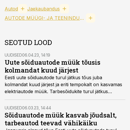
Autod
Jaekaubandus
AUTODE MÜÜGI- JA TEENINDUSETTEVÕTETE EESTI LIIT MTÜ
SEOTUD LOOD
UUDISED
06.04.23, 14:19
Uute sõiduautode müük tõusis
kolmandat kuud järjest
Eesti uute sõiduautode turul jätkus tõus juba
kolmandat kuud järjest ja eriti tempokalt on kasvamas
elektriautode müük. Tarbesõidukite turul jätkus
kolmandat kuud langus.
UUDISED
06.03.23, 14:44
Sõiduautode müük kasvab jõudsalt,
tarbeautod teevad vähikäiku