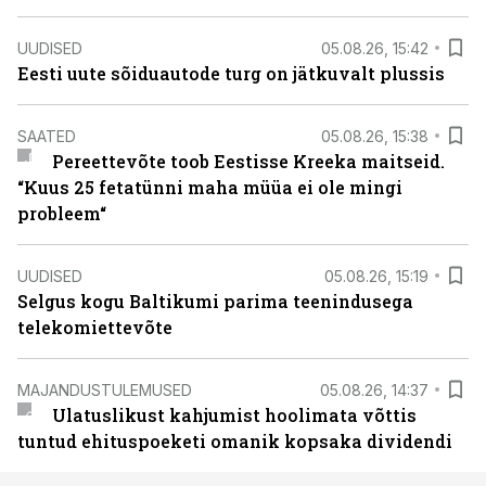
UUDISED
05.08.26, 15:42
Eesti uute sõiduautode turg on jätkuvalt plussis
SAATED
05.08.26, 15:38
Pereettevõte toob Eestisse Kreeka maitseid.
“Kuus 25 fetatünni maha müüa ei ole mingi
probleem“
UUDISED
05.08.26, 15:19
Selgus kogu Baltikumi parima teenindusega
telekomiettevõte
MAJANDUSTULEMUSED
05.08.26, 14:37
Ulatuslikust kahjumist hoolimata võttis
tuntud ehituspoeketi omanik kopsaka dividendi