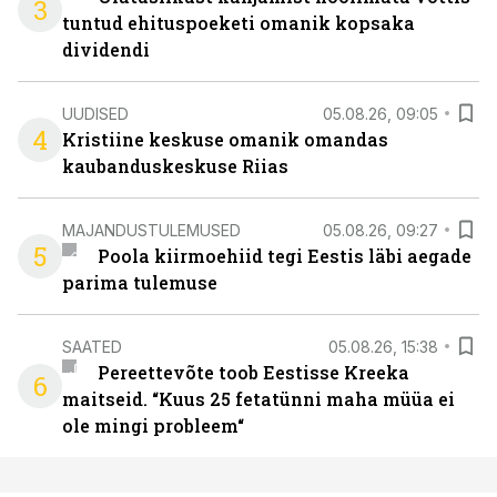
3
tuntud ehituspoeketi omanik kopsaka
dividendi
UUDISED
05.08.26, 09:05
4
Kristiine keskuse omanik omandas
kaubanduskeskuse Riias
MAJANDUSTULEMUSED
05.08.26, 09:27
5
Poola kiirmoehiid tegi Eestis läbi aegade
parima tulemuse
SAATED
05.08.26, 15:38
Pereettevõte toob Eestisse Kreeka
6
maitseid. “Kuus 25 fetatünni maha müüa ei
ole mingi probleem“