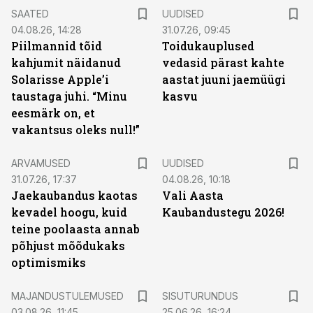
SAATED
UUDISED
04.08.26, 14:28
31.07.26, 09:45
Piilmannid tõid
Toidukauplused
kahjumit näidanud
vedasid pärast kahte
Solarisse Apple’i
aastat juuni jaemüügi
taustaga juhi. “Minu
kasvu
eesmärk on, et
vakantsus oleks null!”
ARVAMUSED
UUDISED
31.07.26, 17:37
04.08.26, 10:18
Jaekaubandus kaotas
Vali Aasta
kevadel hoogu, kuid
Kaubandustegu 2026!
teine poolaasta annab
põhjust mõõdukaks
optimismiks
ST
MAJANDUSTULEMUSED
SISUTURUNDUS
03.08.26, 11:45
25.06.26, 16:24