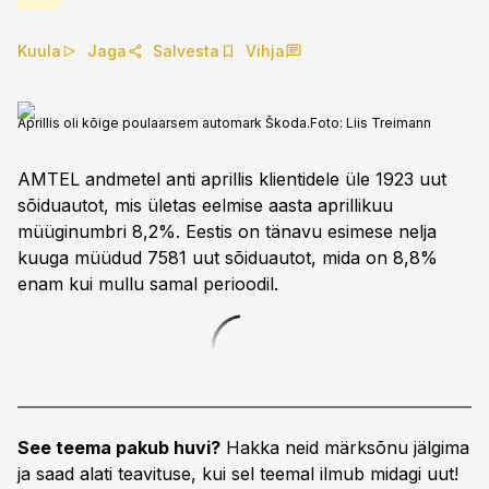
Kuula
Jaga
Salvesta
Vihja
Aprillis oli kõige poulaarsem automark Škoda.
Foto:
Liis Treimann
AMTEL andmetel anti aprillis klientidele üle 1923 uut
sõiduautot, mis ületas eelmise aasta aprillikuu
müüginumbri 8,2%. Eestis on tänavu esimese nelja
kuuga müüdud 7581 uut sõiduautot, mida on 8,8%
enam kui mullu samal perioodil.
See teema pakub huvi?
Hakka neid märksõnu jälgima
ja saad alati teavituse, kui sel teemal ilmub midagi uut!