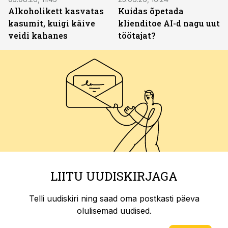
Alkoholikett kasvatas
Kuidas õpetada
kasumit, kuigi käive
klienditoe AI-d nagu uut
veidi kahanes
töötajat?
LIITU UUDISKIRJAGA
Telli uudiskiri ning saad oma postkasti päeva
olulisemad uudised.