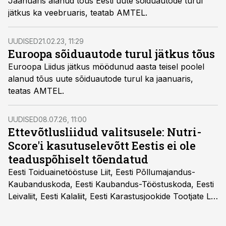
Jaanuaris alanud tõus Eesti uute sõiduautode turul
jätkus ka veebruaris, teatab AMTEL.
UUDISED
21.02.23, 11:29
Euroopa sõiduautode turul jätkus tõus
Euroopa Liidus jätkus möödunud aasta teisel poolel
alanud tõus uute sõiduautode turul ka jaanuaris,
teatas AMTEL.
UUDISED
08.07.26, 11:00
Ettevõtlusliidud valitsusele: Nutri-
Score'i kasutuselevõtt Eestis ei ole
teaduspõhiselt tõendatud
Eesti Toiduainetööstuse Liit, Eesti Põllumajandus-
Kaubanduskoda, Eesti Kaubandus-Tööstuskoda, Eesti
Leivaliit, Eesti Kalaliit, Eesti Karastusjookide Tootjate Liit
ja Eesti Aiandusliit saatsid täna vabariigi valitsusele
pöördumise, milles rõhutavad, et Eesti ei peaks