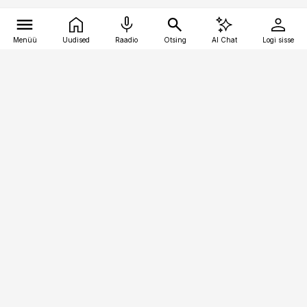
Menüü
Uudised
Raadio
Otsing
AI Chat
Logi sisse
Vana-Lõuna 39/1, 19094 Tallinn
(+372) 667 0111
kaubandus@kaubandus.ee
Telli
Reklaam
Firmast
Sisu kasutamisõigused
Ajakirjaniku
eetikakoodeks
Üldtingimused
Privaatsustingimused
Küpsiste poliitika
KKK
Eesti Meediaettevõtete
Eelistuste haldamine