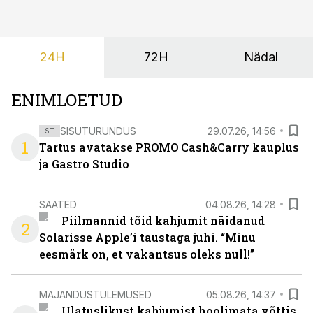
vabatahtlikult kasutusele võtma ühtegi
pakendimärgistuse süsteemi kuni Euroopa Liidus pole
kokku lepitud ühtses, teaduspõhises ja toidukultuure
24H
72H
Nädal
arvestavas lahenduses. Pakendi esikülje märgistuse
eesmärk peaks olema tarbijainfo lihtsustamine, mitte
eksitamine.
ENIMLOETUD
SISUTURUNDUS
29.07.26, 14:56
ST
1
Tartus avatakse PROMO Cash&Carry kauplus
ja Gastro Studio
SAATED
04.08.26, 14:28
Piilmannid tõid kahjumit näidanud
2
Solarisse Apple’i taustaga juhi. “Minu
eesmärk on, et vakantsus oleks null!”
MAJANDUSTULEMUSED
05.08.26, 14:37
Ulatuslikust kahjumist hoolimata võttis