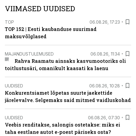
VIIMASED UUDISED
TOP
06.08.26, 17:23
TOP 152 | Eesti kaubanduse suurimad
maksuvõlglased
MAJANDUSTULEMUSED
06.08.26, 11:34
Rahva Raamatu ainsaks kasvumootoriks oli
toitlustusäri, omanikult kaasati ka laenu
UUDISED
06.08.26, 10:28
Konkurentsiamet lõpetas suurte jaekettide
järelevalve. Selgemaks said mitmed vaidluskohad
UUDISED
06.08.26, 07:30
Veebis renditakse, salongis ostetakse: miks ei
taha eestlane autot e-poest päriseks osta?