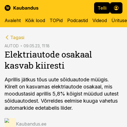
Telli
Avaleht
Kõik lood
TOPid
Podcastid
Videod
Üritus
cebook
Tagasi
Twitter)
AUTOD
09.05.23, 11:18
Elektriautode osakaal
kedIn
kasvab kiiresti
ail
k
Aprillis jätkus tõus uute sõiduautode müügis.
Kiirelt on kasvamas elektriautode osakaal, mis
moodustasid aprillis 5,8% kõigist müüdud uutest
sõiduautodest. Võrreldes eelmise kuuga vahetus
automarkide edetabelis liider.
Kaubandus.ee