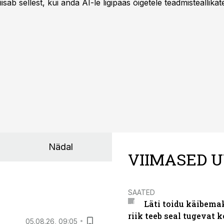
sab sellest, kui anda AI-le ligipääs õigetele teadmisteallikat
Nädal
VIIMASED U
SAATED
Läti toidu käibema
riik teeb seal tugevat k
05.08.26, 09:05