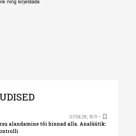
ele ning kirjeldada
UDISED
07.08.26, 15:11
ksu alandamine tõi hinnad alla. Analüütik:
ontrolli