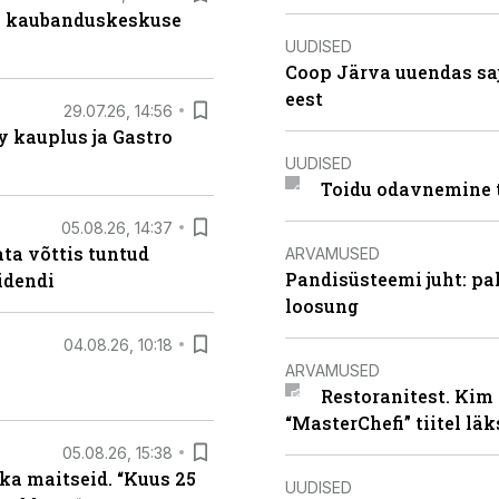
s kaubanduskeskuse
UUDISED
Coop Järva uuendas s
eest
29.07.26, 14:56
 kauplus ja Gastro
UUDISED
Toidu odavnemine 
05.08.26, 14:37
ta võttis tuntud
ARVAMUSED
Pandisüsteemi juht: pak
idendi
loosung
04.08.26, 10:18
ARVAMUSED
Restoranitest. Kim 
“MasterChefi” tiitel lä
05.08.26, 15:38
ka maitseid. “Kuus 25
UUDISED