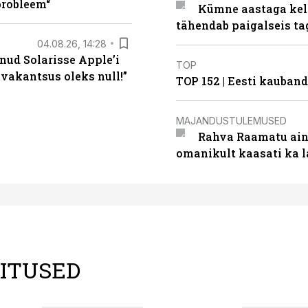
probleem“
Kümne aastaga keln
tähendab paigalseis t
04.08.26, 14:28
nud Solarisse Apple’i
TOP
 vakantsus oleks null!”
TOP 152 | Eesti kauba
MAJANDUSTULEMUSED
Rahva Raamatu ains
omanikult kaasati ka 
LITUSED