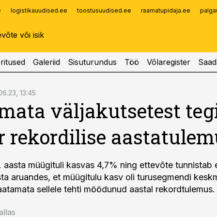
e
logistikauudised.ee
toostusuudised.ee
raamatupidaja.ee
palga
Infopank
Radar
ritused
Galeriid
Sisuturundus
Töö
Võlaregister
Saad
06.23, 13:45
mata väljakutsetest teg
r rekordilise aastatule
. aasta müügituli kasvas 4,7% ning ettevõte tunnistab
a aruandes, et müügitulu kasv oli turusegmendi kesk
atamata sellele tehti möödunud aastal rekordtulemus.
allas