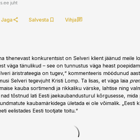
.ee juht
Jaga
Salvesta
Vihja
a tihenevast konkurentsist on Selveri klient jäänud meile lo
est väga tänulikud – see on tunnustus väga heast poepidami
Selveri äristrateegia on tugev,“ kommenteeris möödunud aas
si Selveri tegevjuht Kristi Lomp. Ta lisas, et väga laia
pre
aise kauba sortimendi ja rikkaliku värske, lahtise ning valm
nad tõstnud lati Eesti jaekaubandusturul kõrgusesse, mida 
tundmatute kaubamärkidega ületada ei ole võimalik. „Eesti k
eeti eelistades Eesti tootjate toitu.“