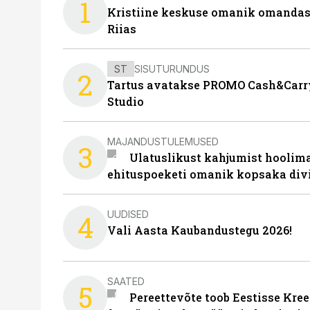
1
Kristiine keskuse omanik omanda
Riias
ST
SISUTURUNDUS
2
Tartus avatakse PROMO Cash&Carry
Studio
MAJANDUSTULEMUSED
3
Ulatuslikust kahjumist hoolima
ehituspoeketi omanik kopsaka div
UUDISED
4
Vali Aasta Kaubandustegu 2026!
SAATED
5
Pereettevõte toob Eestisse Kree