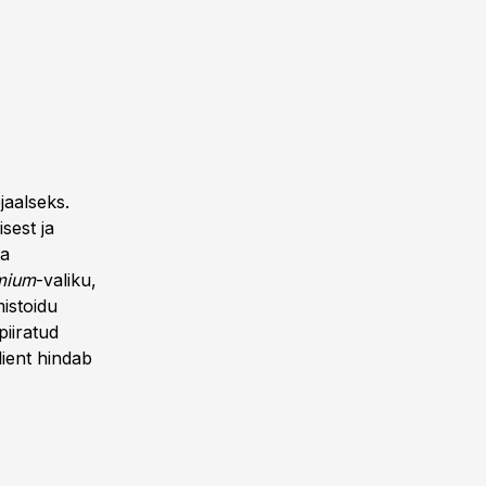
jaalseks.
sest ja
ta
mium
-valiku,
istoidu
piiratud
lient hindab