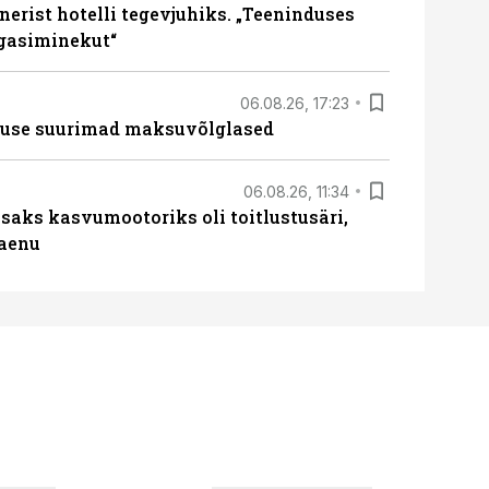
erist hotelli tegevjuhiks. „Teeninduses
agasiminekut“
06.08.26, 17:23
nduse suurimad maksuvõlglased
06.08.26, 11:34
aks kasvumootoriks oli toitlustusäri,
laenu