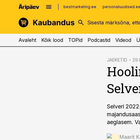
bestmarketing.ee
personaliuudised.e
kinnisvarauudised.ee
imelineajalugu.ee
logistikauudised.ee
imelineteadus.ee
Avaleht
Kõik lood
TOPid
Podcastid
Videod
Ü
cebook
JAEKETID
29.
Hooli
Twitter)
kedIn
Selve
ail
k
Selveri 2022
majandusaast
aeglasem. Va
Maarit K