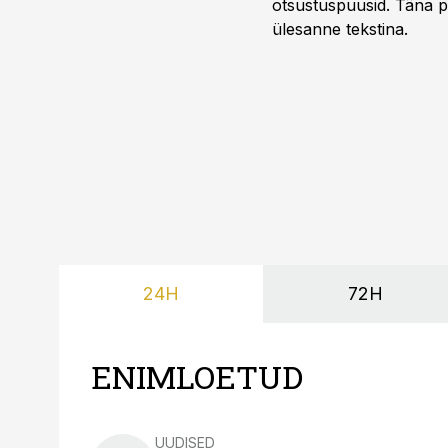
otsustuspuusid. Täna pii
ülesanne tekstina.
24H
72H
ENIMLOETUD
UUDISED