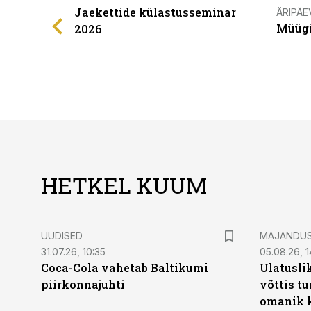
Jaekettide külastusseminar
ÄRIPÄE
Müügi
2026
HETKEL KUUM
UUDISED
MAJANDU
31.07.26, 10:35
05.08.26, 1
Coca-Cola vahetab Baltikumi
Ulatusli
piirkonnajuhti
võttis t
omanik k