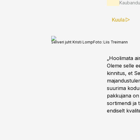
Kaubandus
Kuula
Selveri juht Kristi Lomp
Foto:
Liis Treimann
„Hoolimata ain
Oleme selle e
kinnitus, et 
majandustulemu
suurima kodum
pakkujana on 
sortimendi ja 
endiselt kvalit