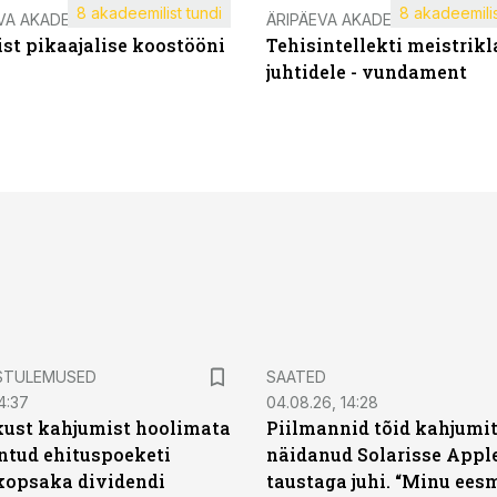
8 akadeemilist tundi
8 akadeemilis
VA AKADEEMIA
ÄRIPÄEVA AKADEEMIA
st pikaajalise koostööni
Tehisintellekti meistrikl
juhtidele - vundament
STULEMUSED
SAATED
4:37
04.08.26, 14:28
kust kahjumist hoolimata
Piilmannid tõid kahjumi
untud ehituspoeketi
näidanud Solarisse Apple
opsaka dividendi
taustaga juhi. “Minu ees