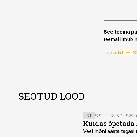
See teema pa
teemal ilmub m
Jaeketid
S
SEOTUD LOOD
ST
SISUTURUNDUS
25.0
Kuidas õpetada 
Veel mõni aasta tagasi t