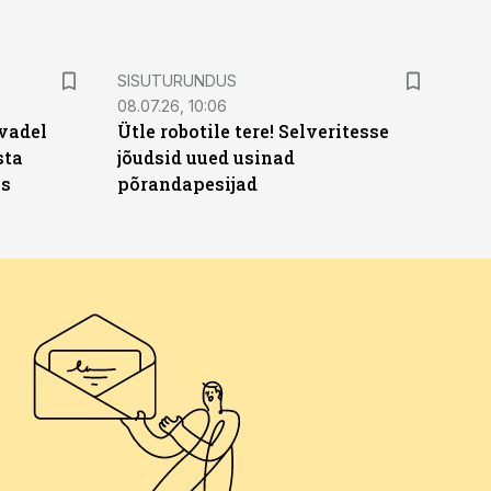
ST
SISUTURUNDUS
08.07.26, 10:06
vadel
Ütle robotile tere! Selveritesse
sta
jõudsid uued usinad
ks
põrandapesijad