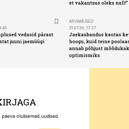
et vakantsus oleks null!”
ARVAMUSED
9:45
31.07.26, 17:37
plused vedasid pärast
Jaekaubandus kaotas ke
stat juuni jaemüügi
hoogu, kuid teine poolaa
annab põhjust mõõduka
optimismiks
KIRJAGA
ti päeva olulisemad uudised.