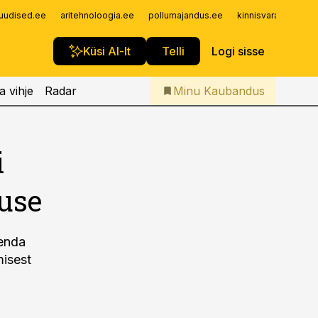
Iseteenindus
uudised.ee
aritehnoloogia.ee
pollumajandus.ee
kinnisvarauudised.
Telli Kaubandus
Küsi AI-lt
Telli
Logi sisse
a vihje
Radar
Minu Kaubandus
i
muse
 enda
misest