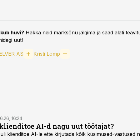
kub huvi?
Hakka neid märksõnu jälgima ja saad alati teavitu
idagi uut!
ELVER AS
Kristi Lomp
6.26, 16:24
klienditoe AI-d nagu uut töötajat?
uli klienditoe AI-le ette kirjutada kõik küsimused-vastused n