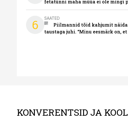
fetatünni maha müüa ei ole mingi 
SAATED
6
Piilmannid tõid kahjumit näida
taustaga juhi. “Minu eesmärk on, et
KONVERENTSID JA KOO