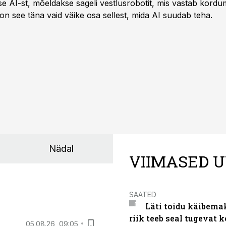
kse AI-st, mõeldakse sageli vestlusrobotit, mis vastab kord
 on see täna vaid väike osa sellest, mida AI suudab teha.
Nädal
VIIMASED U
SAATED
Läti toidu käibema
riik teeb seal tugevat k
05.08.26, 09:05