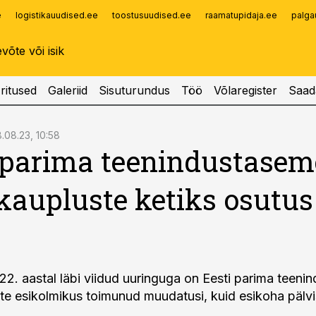
e
logistikauudised.ee
toostusuudised.ee
raamatupidaja.ee
palga
Infopank
Radar
ritused
Galeriid
Sisuturundus
Töö
Võlaregister
Saad
8.08.23, 10:58
 parima teenindustase
kaupluste ketiks osutus
22. aastal läbi viidud uuringuga on Eesti parima teen
te esikolmikus toimunud muudatusi, kuid esikoha pälv