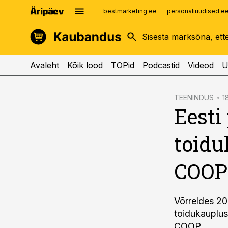
bestmarketing.ee
personaliuudised.e
kinnisvarauudised.ee
imelineajalugu.ee
logistikauudised.ee
imelineteadus.ee
Avaleht
Kõik lood
TOPid
Podcastid
Videod
Ü
cebook
TEENINDUS
1
Eesti
Twitter)
kedIn
toidu
ail
COOP
k
Võrreldes 20
toidukauplus
COOP.