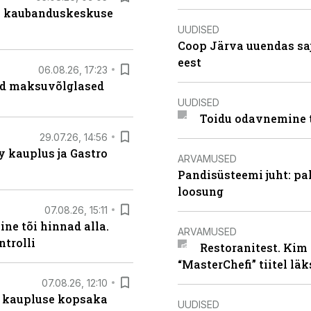
s kaubanduskeskuse
UUDISED
Coop Järva uuendas s
eest
06.08.26, 17:23
ad maksuvõlglased
UUDISED
Toidu odavnemine 
29.07.26, 14:56
 kauplus ja Gastro
ARVAMUSED
Pandisüsteemi juht: pak
loosung
07.08.26, 15:11
ne tõi hinnad alla.
ARVAMUSED
ntrolli
Restoranitest. Kim 
“MasterChefi” tiitel lä
07.08.26, 12:10
 kaupluse kopsaka
UUDISED