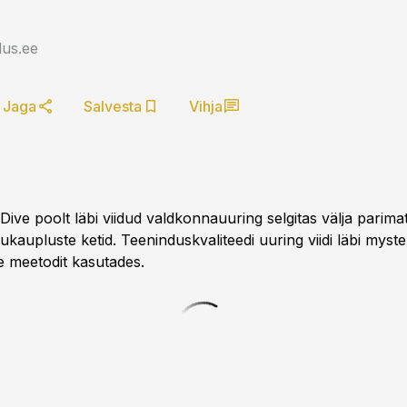
us.ee
Jaga
Salvesta
Vihja
ive poolt läbi viidud valdkonnauuring selgitas välja parima
ukaupluste ketid. Teeninduskvaliteedi uuring viidi läbi myst
e meetodit kasutades.