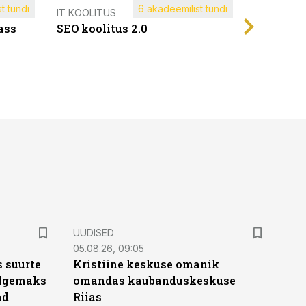
t tundi
6 akadeemilist tundi
Müügijuh
IT KOOLITUS
ass
SEO koolitus 2.0
UUDISED
05.08.26, 09:05
 suurte
Kristiine keskuse omanik
Selgemaks
omandas kaubanduskeskuse
ad
Riias