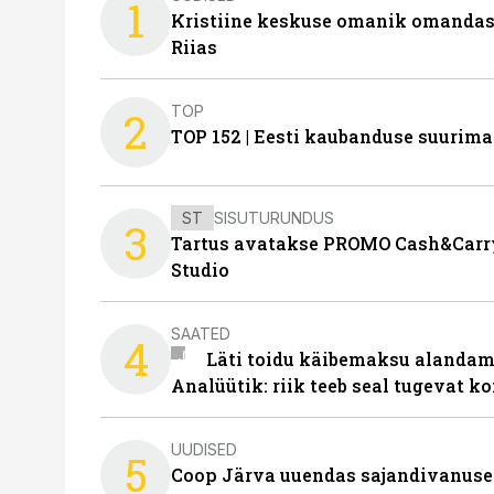
1
Kristiine keskuse omanik omanda
Riias
TOP
2
TOP 152 | Eesti kaubanduse suurim
ST
SISUTURUNDUS
3
Tartus avatakse PROMO Cash&Carry
Studio
SAATED
4
Läti toidu käibemaksu alandami
Analüütik: riik teeb seal tugevat ko
UUDISED
5
Coop Järva uuendas sajandivanuse