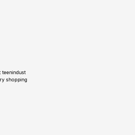
t teenindust
ery shopping