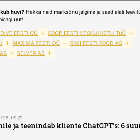
kub huvi?
Hakka neid märksõnu jälgima ja saad alati teavitu
idagi uut!
DIVE EESTI OÜ
COOP EESTI KESKÜHISTU TuÜ
Ü
MAXIMA EESTI OÜ
RIMI EESTI FOOD AS
 AS
SELVER AS
7.26, 09:22
nile ja teenindab kliente ChatGPT’s: 6 suu