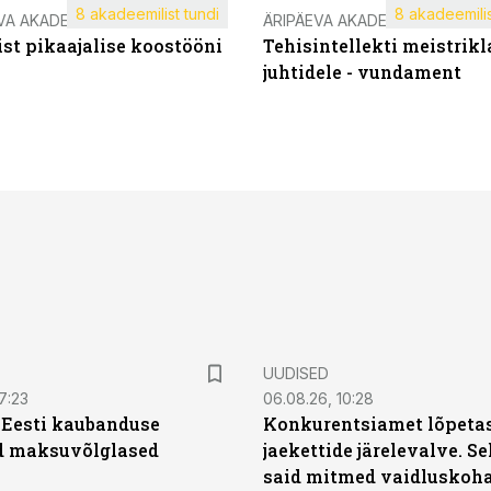
8 akadeemilist tundi
8 akadeemilis
VA AKADEEMIA
ÄRIPÄEVA AKADEEMIA
st pikaajalise koostööni
Tehisintellekti meistrikl
juhtidele - vundament
UUDISED
7:23
06.08.26, 10:28
| Eesti kaubanduse
Konkurentsiamet lõpetas
d maksuvõlglased
jaekettide järelevalve. 
said mitmed vaidluskoh