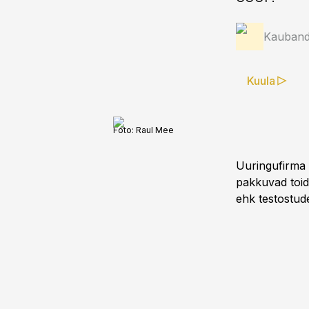
Kauband
Kuula
Foto:
Raul Mee
Uuringufirma D
pakkuvad toid
ehk testostud