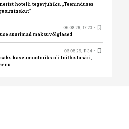
erist hotelli tegevjuhiks. „Teeninduses
agasiminekut“
06.08.26, 17:23
nduse suurimad maksuvõlglased
06.08.26, 11:34
aks kasvumootoriks oli toitlustusäri,
laenu