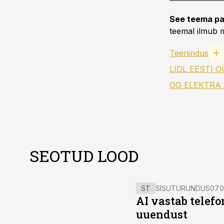
See teema pa
teemal ilmub m
Teenindus
LIDL EESTI O
OG ELEKTRA
SEOTUD LOOD
ST
SISUTURUNDUS
07.0
AI vastab telefo
uuendust