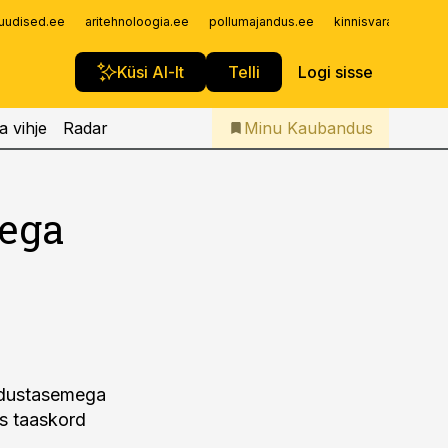
Iseteenindus
uudised.ee
aritehnoloogia.ee
pollumajandus.ee
kinnisvarauudised.
Telli Kaubandus
Küsi AI-lt
Telli
Logi sisse
a vihje
Radar
Minu Kaubandus
mega
industasemega
is taaskord