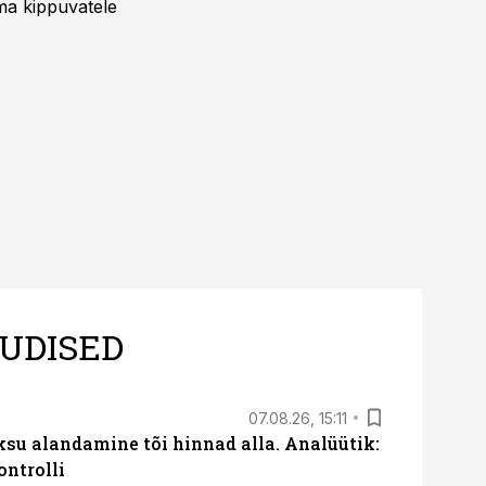
uma kippuvatele
UDISED
07.08.26, 15:11
ksu alandamine tõi hinnad alla. Analüütik:
ontrolli