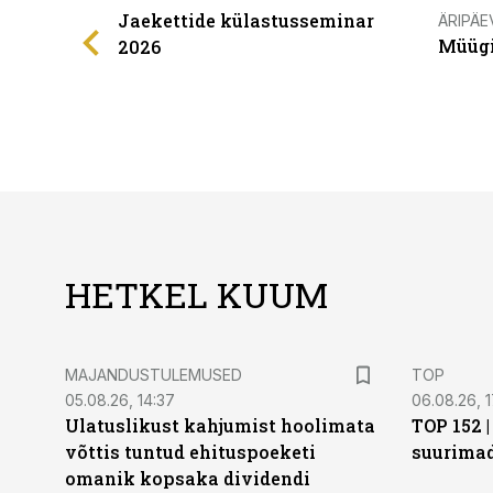
Jaekettide külastusseminar
ÄRIPÄE
Müügi
2026
HETKEL KUUM
MAJANDUSTULEMUSED
TOP
05.08.26, 14:37
06.08.26, 1
Ulatuslikust kahjumist hoolimata
TOP 152 
võttis tuntud ehituspoeketi
suurima
omanik kopsaka dividendi