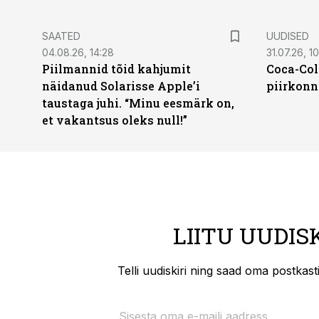
SAATED
UUDISED
04.08.26, 14:28
31.07.26, 10
Piilmannid tõid kahjumit
Coca-Col
näidanud Solarisse Apple’i
piirkonn
taustaga juhi. “Minu eesmärk on,
et vakantsus oleks null!”
LIITU UUDIS
Telli uudiskiri ning saad oma postkas