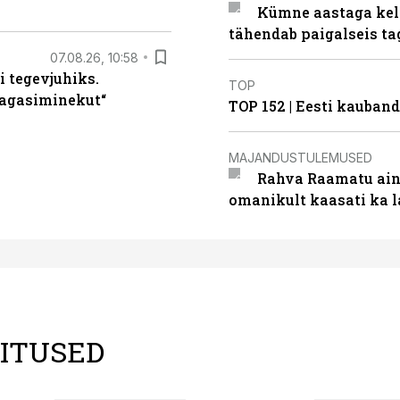
Kümne aastaga keln
tähendab paigalseis t
07.08.26, 10:58
i tegevjuhiks.
TOP
tagasiminekut“
TOP 152 | Eesti kauba
MAJANDUSTULEMUSED
Rahva Raamatu ains
omanikult kaasati ka 
LITUSED