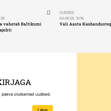
UUDISED
:35
04.08.26, 10:18
a vahetab Baltikumi
Vali Aasta Kaubandusteg
ajuhti
KIRJAGA
ti päeva olulisemad uudised.
Liitun