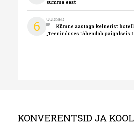
summa eest
UUDISED
6
Kümne aastaga kelnerist hotell
„Teeninduses tähendab paigalseis 
KONVERENTSID JA KOO