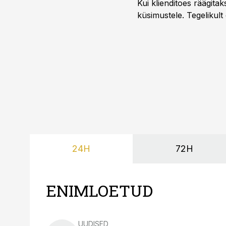
Kui klienditoes räägita
küsimustele. Tegelikult
24H
72H
ENIMLOETUD
UUDISED