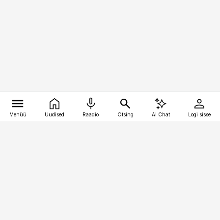
Menüü
Uudised
Raadio
Otsing
AI Chat
Logi sisse
Vana-Lõuna 39/1, 19094 Tallinn
(+372) 667 0111
kaubandus@kaubandus.ee
Telli
Reklaam