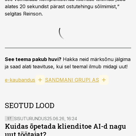
alates 20 sekundist pärast ostutehingu sõlmimist,“
selgitas Reinson.
See teema pakub huvi?
Hakka neid märksõnu jälgima
ja saad alati teavituse, kui sel teemal ilmub midagi uut!
e-kaubandus
SANDMANI GRUPI AS
SEOTUD LOOD
SISUTURUNDUS
25.06.26, 16:24
ST
Kuidas õpetada klienditoe AI-d nagu
uut töötajat?