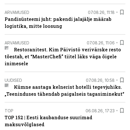
ARVAMUSED
07.08.26, 11:18
Pandisüsteemi juht: pakendi jalajälje määrab
logistika, mitte loosung
ARVAMUSED
07.08.26, 11:06
Restoranitest. Kim Päivistö verivärske resto
tõestab, et “MasterChefi” tiitel läks väga õigele
inimesele
UUDISED
07.08.26, 10:58
Kümne aastaga kelnerist hotelli tegevjuhiks.
„Teeninduses tähendab paigalseis tagasiminekut“
TOP
06.08.26, 17:23
TOP 152 | Eesti kaubanduse suurimad
maksuvõlglased