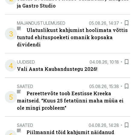
ja Gastro Studio
MAJANDUSTULEMUSED
05.08.26, 14:37
Ulatuslikust kahjumist hoolimata võttis
3
tuntud ehituspoeketi omanik kopsaka
dividendi
UUDISED
04.08.26, 10:18
4
Vali Aasta Kaubandustegu 2026!
SAATED
05.08.26, 15:38
Pereettevõte toob Eestisse Kreeka
5
maitseid. “Kuus 25 fetatünni maha müüa ei
ole mingi probleem“
SAATED
04.08.26, 14:28
Piilmannid tõid kahjumit näidanud