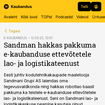
Telli
Avaleht
Kõik lood
TOPid
Podcastid
Videod
Üritus
cebook
Tagasi
Twitter)
E-KAUBANDUS
12.09.23, 10:01
Sandman hakkas pakkuma
kedIn
e-kaubanduse ettevõtetele
ail
lao- ja logistikateenust
k
Eesti juhtiv kodutehnikakaupade maaletooja
Sandmani Grupi AS laiendas oma
tegevusvaldkonda ning hakkas robotlao baasil
pakkuma ka teistele e-kaubanduse ettevõtetele
lao- ja logistikateenust. Seni on Sandmani lao- ja
logistikakeskuse peamine kasutaja olnud