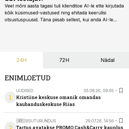
Veel mõni aasta tagasi tuli klienditoe AI-le ette kirjutada
kõik küsimused-vastused ning ehitada keerulisi
otsustuspuusid. Täna piisab sellest, kui anda AI-le
ligipääs õigetele teadmisteallikatele ning kirjeldada
ülesanne tekstina.
24H
72H
Nädal
ENIMLOETUD
UUDISED
05.08.26, 09:05
1
Kristiine keskuse omanik omandas
kaubanduskeskuse Riias
SISUTURUNDUS
29.07.26, 14:56
ST
2
Tartus avatakse PROMO Cash&Carry kauplus