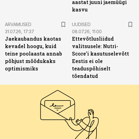
aastat juuni jaemüügi
kasvu
ARVAMUSED
UUDISED
31.07.26, 17:37
08.07.26, 11:00
Jaekaubandus kaotas
Ettevõtlusliidud
kevadel hoogu, kuid
valitsusele: Nutri-
teine poolaasta annab
Score'i kasutuselevõtt
põhjust mõõdukaks
Eestis ei ole
optimismiks
teaduspõhiselt
tõendatud