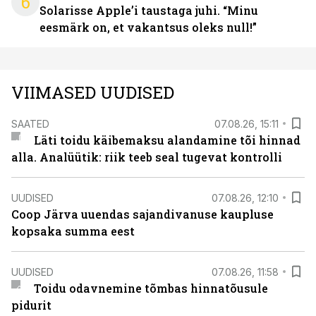
6
Solarisse Apple’i taustaga juhi. “Minu
eesmärk on, et vakantsus oleks null!”
VIIMASED UUDISED
SAATED
07.08.26, 15:11
Läti toidu käibemaksu alandamine tõi hinnad
alla. Analüütik: riik teeb seal tugevat kontrolli
UUDISED
07.08.26, 12:10
Coop Järva uuendas sajandivanuse kaupluse
kopsaka summa eest
UUDISED
07.08.26, 11:58
Toidu odavnemine tõmbas hinnatõusule
pidurit