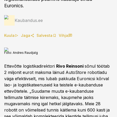
Euronics.
Kaubandus.ee
Kuula
Jaga
Salvesta
Vihja
Foto:
Andres Raudjalg
Ettevõtte logistikadirektori
Rivo Reinsoni
sõnul töötab
2 miljonit eurot maksma läinud AutoStore robotladu
väga efektiivselt, mis lubab pakkuda Euronicsi kõrval
lao- ja logistikateenuseid ka teistele e-kaubanduse
ettevõtetele. „Suudame muuta e-kaubanduse
tellimuste täitmise kiiremaks, kaupmehe jaoks
mugavamaks ning igal hetkel jälgitavaks. Meie 28
robotit on võimelised tunnis käitlema kuni 600 kasti ja
see võimaldab komplekteerida klientide tellimusi juba