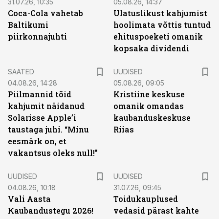
31.07.26, 10:35
05.08.26, 14:37
Coca-Cola vahetab
Ulatuslikust kahjumist
Baltikumi
hoolimata võttis tuntud
piirkonnajuhti
ehituspoeketi omanik
kopsaka dividendi
SAATED
UUDISED
04.08.26, 14:28
05.08.26, 09:05
Piilmannid tõid
Kristiine keskuse
kahjumit näidanud
omanik omandas
Solarisse Apple’i
kaubanduskeskuse
taustaga juhi. “Minu
Riias
eesmärk on, et
vakantsus oleks null!”
UUDISED
UUDISED
04.08.26, 10:18
31.07.26, 09:45
Vali Aasta
Toidukauplused
Kaubandustegu 2026!
vedasid pärast kahte