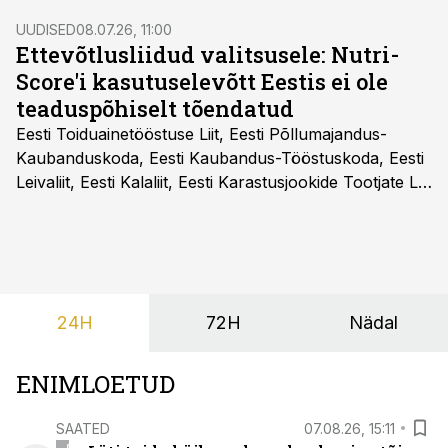
UUDISED
08.07.26, 11:00
Ettevõtlusliidud valitsusele: Nutri-
Score'i kasutuselevõtt Eestis ei ole
teaduspõhiselt tõendatud
Eesti Toiduainetööstuse Liit, Eesti Põllumajandus-
Kaubanduskoda, Eesti Kaubandus-Tööstuskoda, Eesti
Leivaliit, Eesti Kalaliit, Eesti Karastusjookide Tootjate Liit
ja Eesti Aiandusliit saatsid täna vabariigi valitsusele
pöördumise, milles rõhutavad, et Eesti ei peaks
vabatahtlikult kasutusele võtma ühtegi
pakendimärgistuse süsteemi kuni Euroopa Liidus pole
kokku lepitud ühtses, teaduspõhises ja toidukultuure
24H
72H
Nädal
arvestavas lahenduses. Pakendi esikülje märgistuse
eesmärk peaks olema tarbijainfo lihtsustamine, mitte
eksitamine.
ENIMLOETUD
SAATED
07.08.26, 15:11