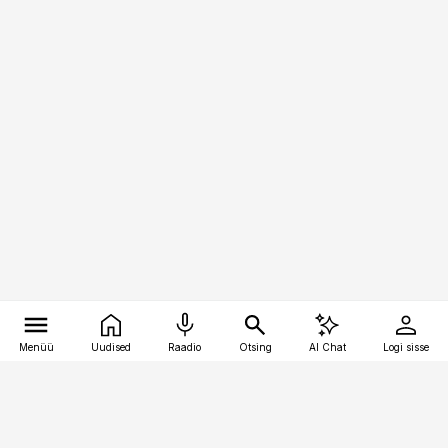
Menüü
Uudised
Raadio
Otsing
AI Chat
Logi sisse
Vana-Lõuna 39/1, 19094 Tallinn