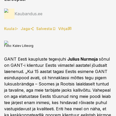
Kaubandus.ee
Kuula
Jaga
Salvesta
Vihja
Foto:
Kalev Lilleorg
GANT Eesti kaupluste tegevjuhi
Julius Nurmoja
sõnul
on GANT-i klientuur Eestis viimastel aastatel jõudsalt
laienenud. „Kui 15 aastat tagasi Eestis esimene GANT
esinduspood avati, oli hinnaklassi mõttes tegu pigem
luksusbrändiga – Soomes ja Rootsis laialdaselt tuntud
ja tavaline, aga meie tarbijate jaoks kallivõitu. Vahepeal
on aga elatustase Eestis tõusnud ning meie poodi leiab
tee järjest enam inimesi, kes hindavad rõivaste puhul
vastupidavust ja kvaliteeti. Eriti hea meel on näha, et
ka keskkonnateadlik noorem klientuur eelistab kiirmoe