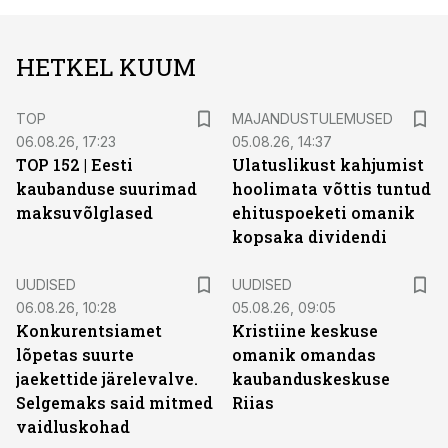
HETKEL KUUM
TOP
MAJANDUSTULEMUSED
06.08.26, 17:23
05.08.26, 14:37
TOP 152 | Eesti
Ulatuslikust kahjumist
kaubanduse suurimad
hoolimata võttis tuntud
maksuvõlglased
ehituspoeketi omanik
kopsaka dividendi
UUDISED
UUDISED
06.08.26, 10:28
05.08.26, 09:05
Konkurentsiamet
Kristiine keskuse
lõpetas suurte
omanik omandas
jaekettide järelevalve.
kaubanduskeskuse
Selgemaks said mitmed
Riias
vaidluskohad