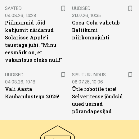
SAATED
UUDISED
04.08.26, 14:28
31.07.26, 10:35
Piilmannid tõid
Coca-Cola vahetab
kahjumit näidanud
Baltikumi
Solarisse Apple’i
piirkonnajuhti
taustaga juhi. “Minu
eesmärk on, et
vakantsus oleks null!”
ST
UUDISED
SISUTURUNDUS
04.08.26, 10:18
08.07.26, 10:06
Vali Aasta
Ütle robotile tere!
Kaubandustegu 2026!
Selveritesse jõudsid
uued usinad
põrandapesijad