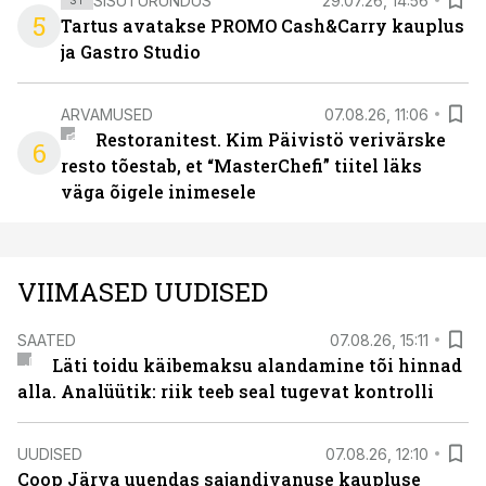
SISUTURUNDUS
29.07.26, 14:56
5
Tartus avatakse PROMO Cash&Carry kauplus
ja Gastro Studio
ARVAMUSED
07.08.26, 11:06
Restoranitest. Kim Päivistö verivärske
6
resto tõestab, et “MasterChefi” tiitel läks
väga õigele inimesele
VIIMASED UUDISED
SAATED
07.08.26, 15:11
Läti toidu käibemaksu alandamine tõi hinnad
alla. Analüütik: riik teeb seal tugevat kontrolli
UUDISED
07.08.26, 12:10
Coop Järva uuendas sajandivanuse kaupluse