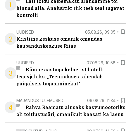
Läti toidu käibemaksu alandamine tõi
1
hinnad alla. Analüütik: riik teeb seal tugevat
kontrolli
UUDISED
05.08.26, 09:05
2
Kristiine keskuse omanik omandas
kaubanduskeskuse Riias
UUDISED
07.08.26, 10:58
Kümne aastaga kelnerist hotelli
3
tegevjuhiks. „Teeninduses tähendab
paigalseis tagasiminekut“
MAJANDUSTULEMUSED
06.08.26, 11:34
4
Rahva Raamatu ainsaks kasvumootoriks
oli toitlustusäri, omanikult kaasati ka laenu
ST