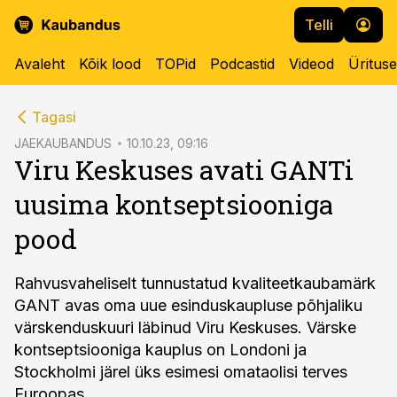
Telli
Avaleht
Kõik lood
TOPid
Podcastid
Videod
Üritus
cebook
Tagasi
Twitter)
JAEKAUBANDUS
10.10.23, 09:16
Viru Keskuses avati GANTi
kedIn
uusima kontseptsiooniga
ail
pood
k
Rahvusvaheliselt tunnustatud kvaliteetkaubamärk
GANT avas oma uue esinduskaupluse põhjaliku
värskenduskuuri läbinud Viru Keskuses. Värske
kontseptsiooniga kauplus on Londoni ja
Stockholmi järel üks esimesi omataolisi terves
Euroopas.