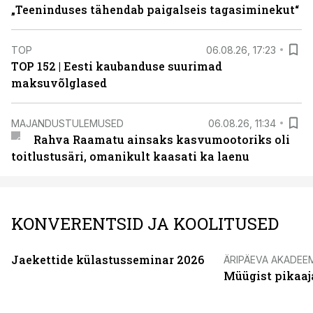
„Teeninduses tähendab paigalseis tagasiminekut“
TOP
06.08.26, 17:23
TOP 152 | Eesti kaubanduse suurimad
maksuvõlglased
MAJANDUSTULEMUSED
06.08.26, 11:34
Rahva Raamatu ainsaks kasvumootoriks oli
toitlustusäri, omanikult kaasati ka laenu
KONVERENTSID JA KOOLITUSED
Jaekettide külastusseminar 2026
ÄRIPÄEVA AKADEE
Müügist pikaaj