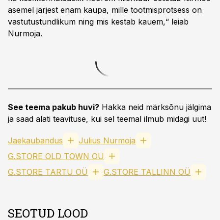
asemel järjest enam kaupa, mille tootmisprotsess on
vastutustundlikum ning mis kestab kauem,“ leiab
Nurmoja.
See teema pakub huvi?
Hakka neid märksõnu jälgima
ja saad alati teavituse, kui sel teemal ilmub midagi uut!
Jaekaubandus
Julius Nurmoja
G.STORE OLD TOWN OÜ
G.STORE TARTU OÜ
G.STORE TALLINN OÜ
SEOTUD LOOD