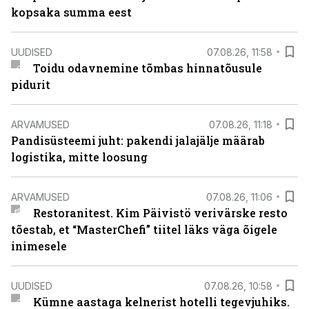
kopsaka summa eest
UUDISED
07.08.26, 11:58
Toidu odavnemine tõmbas hinnatõusule
pidurit
ARVAMUSED
07.08.26, 11:18
Pandisüsteemi juht: pakendi jalajälje määrab
logistika, mitte loosung
ARVAMUSED
07.08.26, 11:06
Restoranitest. Kim Päivistö verivärske resto
tõestab, et “MasterChefi” tiitel läks väga õigele
inimesele
UUDISED
07.08.26, 10:58
Kümne aastaga kelnerist hotelli tegevjuhiks.