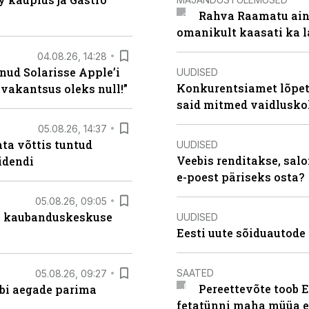
Rahva Raamatu ains
omanikult kaasati ka 
04.08.26, 14:28
nud Solarisse Apple’i
UUDISED
Konkurentsiamet lõpeta
 vakantsus oleks null!”
said mitmed vaidlusk
05.08.26, 14:37
ta võttis tuntud
UUDISED
Veebis renditakse, salo
idendi
e-poest päriseks osta?
05.08.26, 09:05
s kaubanduskeskuse
UUDISED
Eesti uute sõiduautode 
SAATED
05.08.26, 09:27
Pereettevõte toob E
äbi aegade parima
fetatünni maha müüa ei