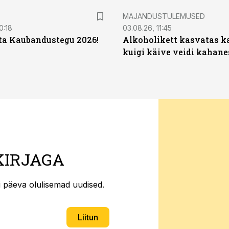
MAJANDUSTULEMUSED
0:18
03.08.26, 11:45
ta Kaubandustegu 2026!
Alkoholikett kasvatas k
kuigi käive veidi kahane
KIRJAGA
ti päeva olulisemad uudised.
Liitun