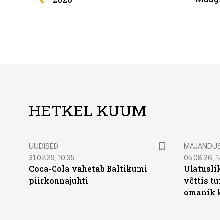
HETKEL KUUM
UUDISED
MAJANDU
31.07.26, 10:35
05.08.26, 1
Coca-Cola vahetab Baltikumi
Ulatusli
piirkonnajuhti
võttis t
omanik k