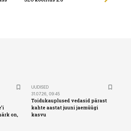
UUDISED
31.07.26, 09:45
t
Toidukauplused vedasid pärast
’i
kahte aastat juuni jaemüügi
märk on,
kasvu