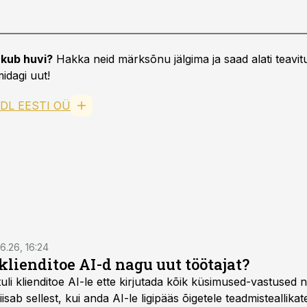
kub huvi?
Hakka neid märksõnu jälgima ja saad alati teavitu
idagi uut!
IDL EESTI OÜ
6.26, 16:24
klienditoe AI-d nagu uut töötajat?
uli klienditoe AI-le ette kirjutada kõik küsimused-vastused n
sab sellest, kui anda AI-le ligipääs õigetele teadmisteallikat