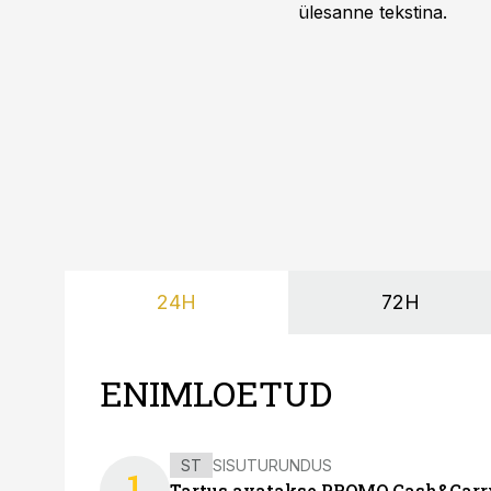
ülesanne tekstina.
24H
72H
ENIMLOETUD
ST
SISUTURUNDUS
1
Tartus avatakse PROMO Cash&Carry