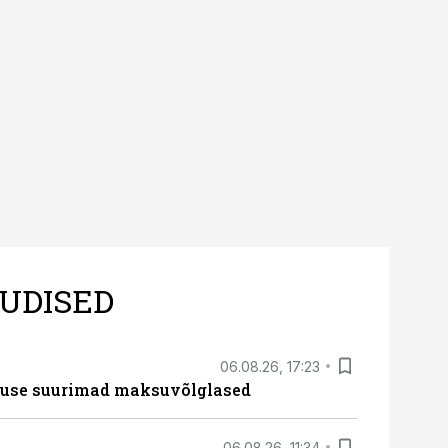
UDISED
06.08.26, 17:23
nduse suurimad maksuvõlglased
06.08.26, 11:34