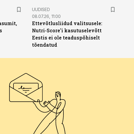
UUDISED
08.07.26, 11:00
asumit,
Ettevõtlusliidud valitsusele:
s
Nutri-Score'i kasutuselevõtt
Eestis ei ole teaduspõhiselt
tõendatud