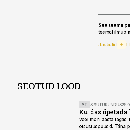
See teema pa
teemal ilmub m
Jaeketid
L
SEOTUD LOOD
ST
SISUTURUNDUS
25.0
Kuidas õpetada 
Veel mõni aasta tagasi t
otsustuspuusid. Täna pii