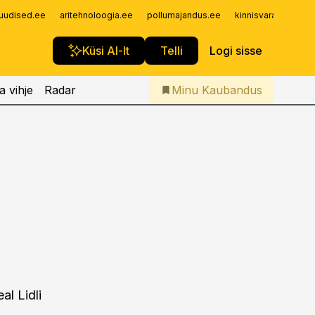
Iseteenindus
uudised.ee
aritehnoloogia.ee
pollumajandus.ee
kinnisvarauudised.
Telli Kaubandus
Küsi AI-lt
Telli
Logi sisse
a vihje
Radar
Minu Kaubandus
al Lidli