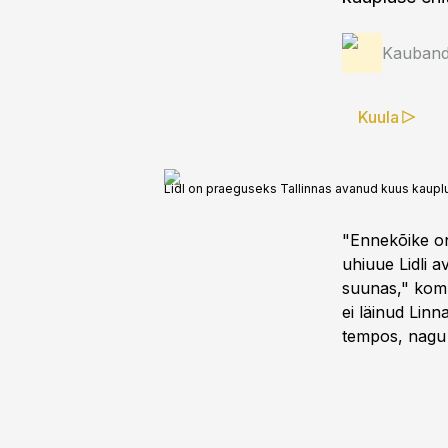
Kauband
Kuula
Lidl on praeguseks Tallinnas avanud kuus kauplu
"Ennekõike on 
uhiuue Lidli 
suunas," komme
ei läinud Linn
tempos, nagu o