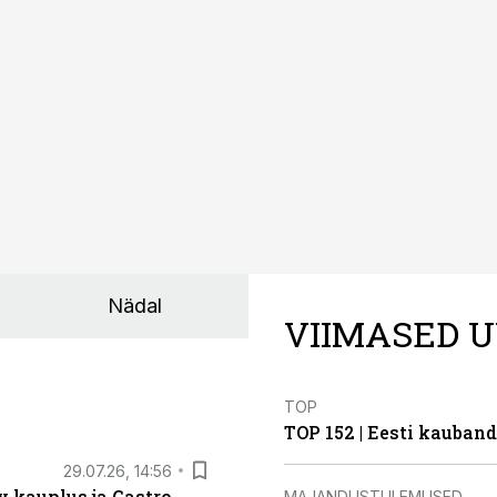
Nädal
VIIMASED U
TOP
TOP 152 | Eesti kauba
29.07.26, 14:56
 kauplus ja Gastro
MAJANDUSTULEMUSED