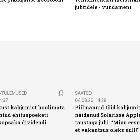
juhtidele - vundament
STULEMUSED
SAATED
4:37
04.08.26, 14:28
kust kahjumist hoolimata
Piilmannid tõid kahjumi
untud ehituspoeketi
näidanud Solarisse Apple
opsaka dividendi
taustaga juhi. “Minu ees
et vakantsus oleks null!”