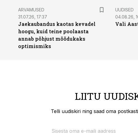
ARVAMUSED
UUDISED
31.07.26, 17:37
04.08.26, 1
Jaekaubandus kaotas kevadel
Vali Aas
hoogu, kuid teine poolaasta
annab põhjust mõõdukaks
optimismiks
LIITU UUDIS
Telli uudiskiri ning saad oma postkas