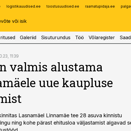
e
logistikauudised.ee
toostusuudised.ee
raamatupidaja.ee
palga
Infopank
Radar
ritused
Galeriid
Sisuturundus
Töö
Võlaregister
Saad
0.23, 11:39
on valmis alustama
amäele uue kaupluse
mist
n kinnitas Lasnamäel Linnamäe tee 28 asuva kinnistu
ingu ning kohe pärast ehitusloa väljastamist algavad se
tustööd.