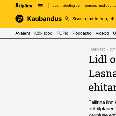
bestmarketing.ee
personaliuudised.e
kinnisvarauudised.ee
imelineajalugu.ee
logistikauudised.ee
imelineteadus.ee
Avaleht
Kõik lood
TOPid
Podcastid
Videod
Ü
cebook
JAEKETID
27.1
Lidl 
Twitter)
kedIn
Lasn
ail
ehita
k
Tallinna lin
detailplaneer
kaupluse ehi