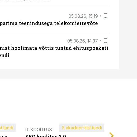
05.08.26, 15:19
 parima teenindusega telekomiettevõte
05.08.26, 14:37
mist hoolimata võttis tuntud ehituspoeketi
endi
t tundi
6 akadeemilist tundi
Müügijuh
IT KOOLITUS
ass
SEO koolitus 2.0