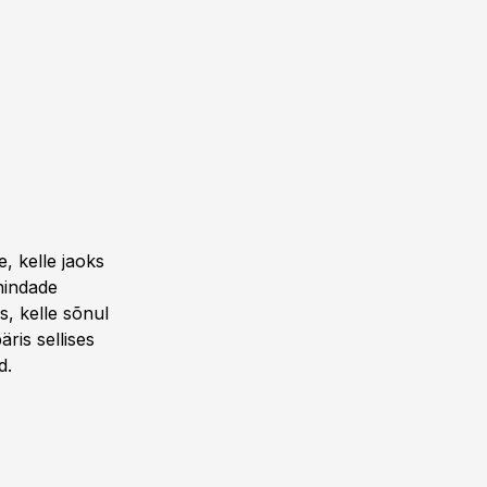
, kelle jaoks
hindade
s, kelle sõnul
ris sellises
d.