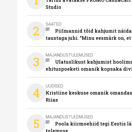
Studio
SAATED
2
Piilmannid tõid kahjumit näida
taustaga juhi. “Minu eesmärk on, et
MAJANDUSTULEMUSED
3
Ulatuslikust kahjumist hoolima
ehituspoeketi omanik kopsaka div
UUDISED
4
Kristiine keskuse omanik omanda
Riias
MAJANDUSTULEMUSED
5
Poola kiirmoehiid tegi Eestis l
tulemuse