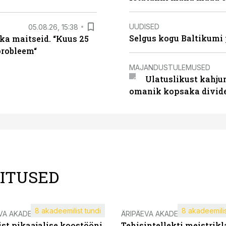
UUDISED
05.08.26, 15:38
Selgus kogu Baltikumi
ka maitseid. “Kuus 25
probleem“
MAJANDUSTULEMUSED
Ulatuslikust kahju
omanik kopsaka divid
LITUSED
8 akadeemilist tundi
8 akadeemilis
VA AKADEEMIA
ÄRIPÄEVA AKADEEMIA
st pikaajalise koostööni
Tehisintellekti meistrikl