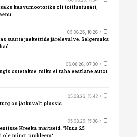
aks kasvumootoriks oli toitlustusäri,
laenu
06.08.26, 10:28
s suurte jaekettide järelevalve. Selgemaks
ohad
06.08.26, 07:30
ngis ostetakse: miks ei taha eestlane autot
05.08.26, 15:42
turg on jätkuvalt plussis
05.08.26, 15:38
estisse Kreeka maitseid. “Kuus 25
 ole mingi probleem“