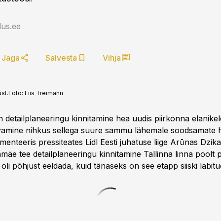
us.ee
Jaga
Salvesta
Vihja
st.
Foto:
Liis Treimann
detailplaneeringu kinnitamine hea uudis piirkonna elanikele
avamine nihkus sellega suure sammu lähemale soodsamate 
nteeris pressiteates Lidl Eesti juhatuse liige Arūnas Dzika
amäe tee detailplaneeringu kinnitamine Tallinna linna poolt pä
li põhjust eeldada, kuid tänaseks on see etapp siiski läbitu