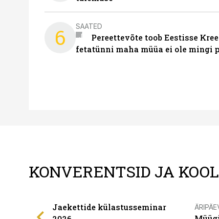
SAATED
6
Pereettevõte toob Eestisse Kree
fetatünni maha müüa ei ole mingi 
KONVERENTSID JA KOO
Jaekettide külastusseminar
ÄRIPÄE
Müügi
2026