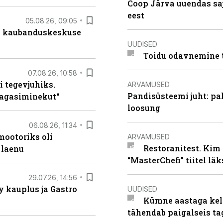
Coop Järva uuendas s
eest
05.08.26, 09:05
s kaubanduskeskuse
UUDISED
Toidu odavnemine 
07.08.26, 10:58
i tegevjuhiks.
ARVAMUSED
Pandisüsteemi juht: pak
tagasiminekut“
loosung
06.08.26, 11:34
ootoriks oli
ARVAMUSED
Restoranitest. Kim 
 laenu
“MasterChefi” tiitel lä
29.07.26, 14:56
 kauplus ja Gastro
UUDISED
Kümne aastaga keln
tähendab paigalseis t