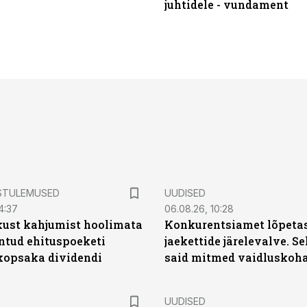
juhtidele - vundament
STULEMUSED
UUDISED
4:37
06.08.26, 10:28
kust kahjumist hoolimata
Konkurentsiamet lõpetas
untud ehituspoeketi
jaekettide järelevalve. 
opsaka dividendi
said mitmed vaidluskoh
UUDISED