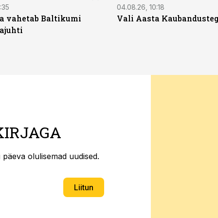
:35
04.08.26, 10:18
a vahetab Baltikumi
Vali Aasta Kaubandusteg
ajuhti
KIRJAGA
ti päeva olulisemad uudised.
Liitun