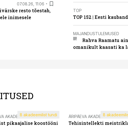
07.08.26, 11:06
ivärske resto tõestab,
TOP
TOP 152 | Eesti kauba
gele inimesele
MAJANDUSTULEMUSED
Rahva Raamatu ains
omanikult kaasati ka 
LITUSED
8 akadeemilist tundi
8 akadeemilis
VA AKADEEMIA
ÄRIPÄEVA AKADEEMIA
st pikaajalise koostööni
Tehisintellekti meistrikl