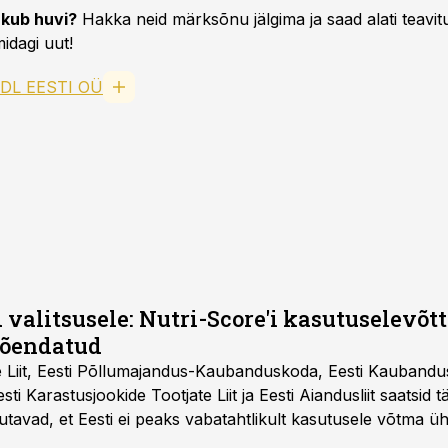
kub huvi?
Hakka neid märksõnu jälgima ja saad alati teavitu
idagi uut!
IDL EESTI OÜ
 valitsusele: Nutri-Score'i kasutuselevõtt 
tõendatud
e Liit, Eesti Põllumajandus-Kaubanduskoda, Eesti Kaubandu
 Eesti Karastusjookide Tootjate Liit ja Eesti Aiandusliit saatsid 
utavad, et Eesti ei peaks vabatahtlikult kasutusele võtma ü
Liidus pole kokku lepitud ühtses, teaduspõhises ja toiduku