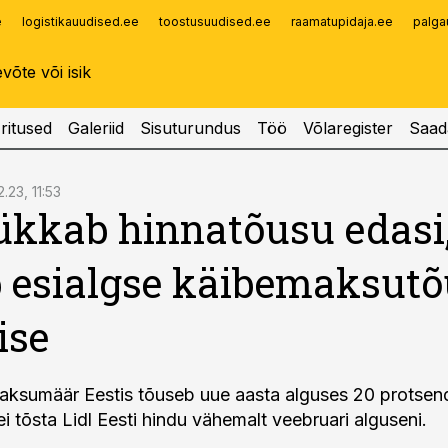
e
logistikauudised.ee
toostusuudised.ee
raamatupidaja.ee
palga
Infopank
Radar
ritused
Galeriid
Sisuturundus
Töö
Võlaregister
Saad
2.23, 11:53
lükkab hinnatõusu edasi
 esialgse käibemaksut
ise
aksumäär Eestis tõuseb uue aasta alguses 20 protsend
ei tõsta Lidl Eesti hindu vähemalt veebruari alguseni.