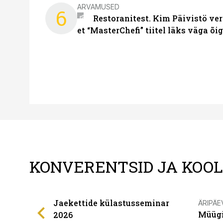
ARVAMUSED
6
Restoranitest. Kim Päivistö ver
et “MasterChefi” tiitel läks väga õi
KONVERENTSID JA KOO
Jaekettide külastusseminar
ÄRIPÄE
Müügi
2026