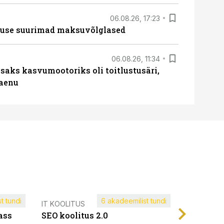
06.08.26, 17:23
nduse suurimad maksuvõlglased
06.08.26, 11:34
aks kasvumootoriks oli toitlustusäri,
laenu
t tundi
6 akadeemilist tundi
Müügijuh
IT KOOLITUS
ass
SEO koolitus 2.0