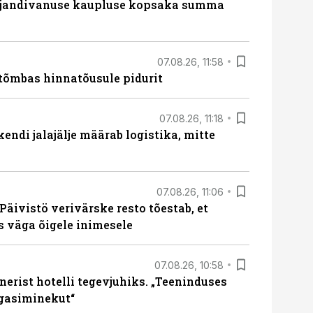
ajandivanuse kaupluse kopsaka summa
07.08.26, 11:58
tõmbas hinnatõusule pidurit
07.08.26, 11:18
endi jalajälje määrab logistika, mitte
07.08.26, 11:06
Päivistö verivärske resto tõestab, et
ks väga õigele inimesele
07.08.26, 10:58
erist hotelli tegevjuhiks. „Teeninduses
agasiminekut“