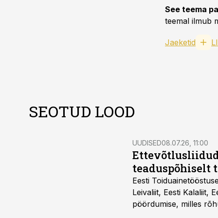
See teema pa
teemal ilmub m
Jaeketid
L
SEOTUD LOOD
UUDISED
08.07.26, 11:00
Ettevõtlusliidud
teaduspõhiselt 
Eesti Toiduainetööstus
Leivaliit, Eesti Kalaliit,
pöördumise, milles rõh
süsteemi kuni Euroopa 