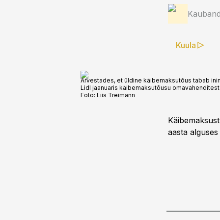
Kauband
Kuula
Arvestades, et üldine käibemaksutõus tabab inim
Lidl jaanuaris käibemaksutõusu omavahenditest
Foto:
Liis Treimann
Käibemaksust 
aasta alguses