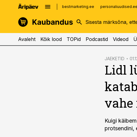
bestmarketing.ee
personaliuudised.e
kinnisvarauudised.ee
imelineajalugu.ee
logistikauudised.ee
imelineteadus.ee
Avaleht
Kõik lood
TOPid
Podcastid
Videod
Ü
cebook
JAEKETID
01.1
Lidl 
Twitter)
kedIn
katab
ail
vahe 
k
Kuigi käibem
protsendini, 