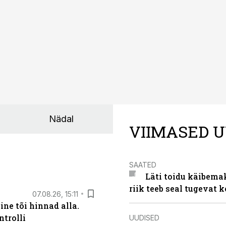
külje märgistuse eesmärk peaks olema tarbijainfo lihtsustam
Nädal
VIIMASED U
SAATED
Läti toidu käibema
riik teeb seal tugevat k
07.08.26, 15:11
ne tõi hinnad alla.
ntrolli
UUDISED