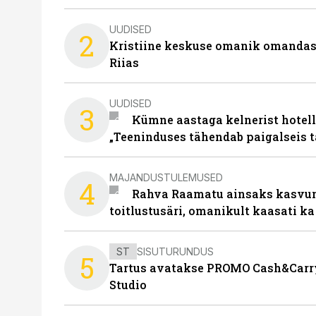
UUDISED
2
Kristiine keskuse omanik omanda
Riias
UUDISED
3
Kümne aastaga kelnerist hotell
„Teeninduses tähendab paigalseis 
MAJANDUSTULEMUSED
4
Rahva Raamatu ainsaks kasvum
toitlustusäri, omanikult kaasati ka
ST
SISUTURUNDUS
5
Tartus avatakse PROMO Cash&Carry
Studio