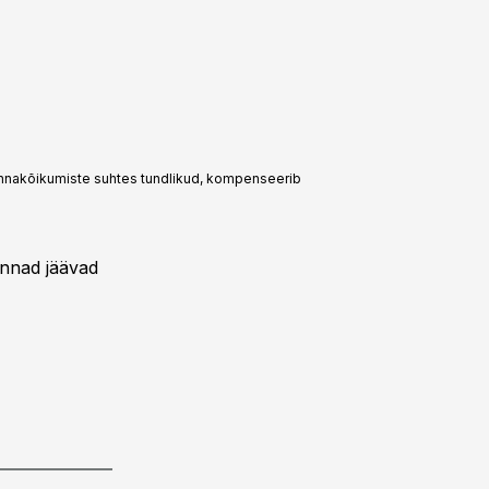
hinnakõikumiste suhtes tundlikud, kompenseerib
innad jäävad