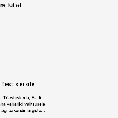
se, kui sel
Eestis ei ole
s-Tööstuskoda, Eesti
täna vabariigi valitsusele
htegi pakendimärgistuse
ltuure arvestavas