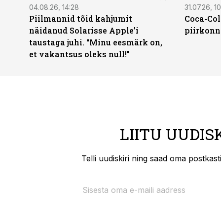
04.08.26, 14:28
31.07.26, 10
Piilmannid tõid kahjumit
Coca-Col
näidanud Solarisse Apple’i
piirkonn
taustaga juhi. “Minu eesmärk on,
et vakantsus oleks null!”
LIITU UUDIS
Telli uudiskiri ning saad oma postkas