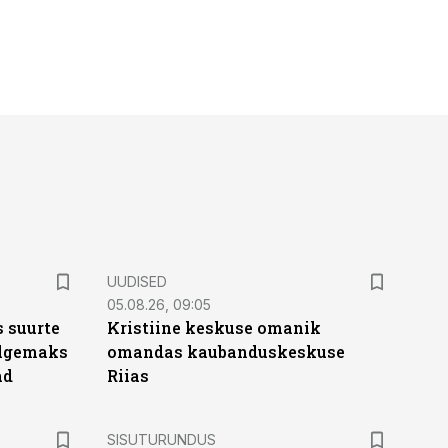
UUDISED
05.08.26, 09:05
 suurte
Kristiine keskuse omanik
Selgemaks
omandas kaubanduskeskuse
ad
Riias
ST
SISUTURUNDUS