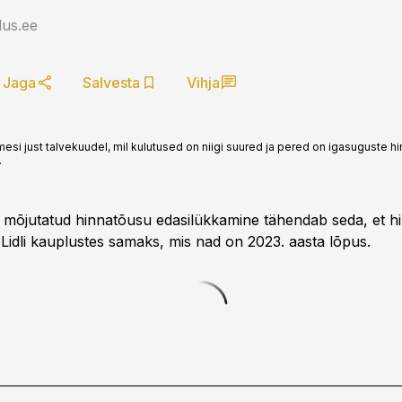
us.ee
Jaga
Salvesta
Vihja
esi just talvekuudel, mil kulutused on niigi suured ja pered on igasuguste 
.
mõjutatud hinnatõusu edasilükkamine tähendab seda, et h
 Lidli kauplustes samaks, mis nad on 2023. aasta lõpus.