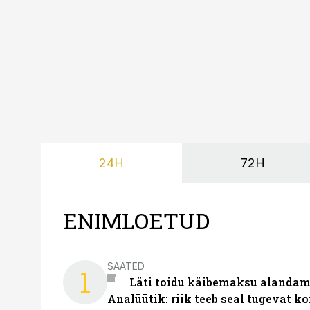
lahenduses. Pakendi esi
24H
72H
ENIMLOETUD
SAATED
1
Läti toidu käibemaksu alandami
Analüütik: riik teeb seal tugevat ko