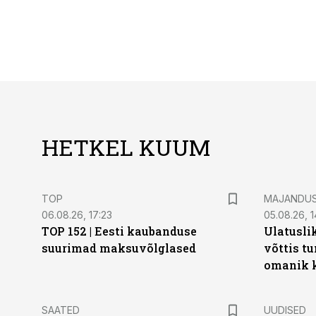
HETKEL KUUM
TOP
MAJANDU
06.08.26, 17:23
05.08.26, 1
TOP 152 | Eesti kaubanduse
Ulatusli
suurimad maksuvõlglased
võttis t
omanik k
SAATED
UUDISED