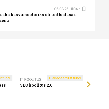
06.08.26, 11:34
aks kasvumootoriks oli toitlustusäri,
laenu
t tundi
6 akadeemilist tundi
Müügijuh
IT KOOLITUS
ass
SEO koolitus 2.0