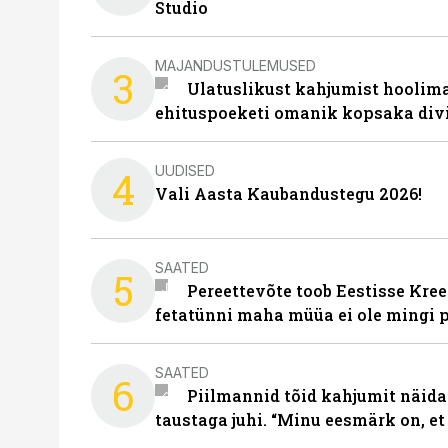
Studio
MAJANDUSTULEMUSED
3
Ulatuslikust kahjumist hoolima
ehituspoeketi omanik kopsaka div
UUDISED
4
Vali Aasta Kaubandustegu 2026!
SAATED
5
Pereettevõte toob Eestisse Kree
fetatünni maha müüa ei ole mingi 
SAATED
6
Piilmannid tõid kahjumit näida
taustaga juhi. “Minu eesmärk on, et