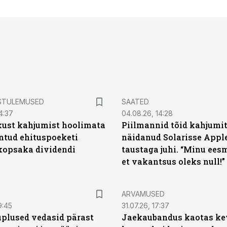
STULEMUSED
SAATED
4:37
04.08.26, 14:28
kust kahjumist hoolimata
Piilmannid tõid kahjumi
untud ehituspoeketi
näidanud Solarisse Apple
opsaka dividendi
taustaga juhi. “Minu ees
et vakantsus oleks null!”
ARVAMUSED
9:45
31.07.26, 17:37
plused vedasid pärast
Jaekaubandus kaotas ke