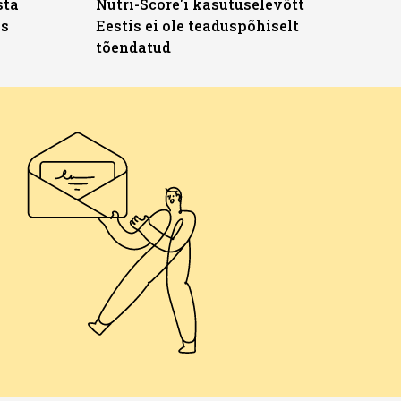
sta
Nutri-Score'i kasutuselevõtt
ks
Eestis ei ole teaduspõhiselt
tõendatud