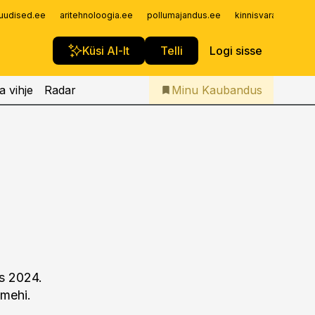
Iseteenindus
uudised.ee
aritehnoloogia.ee
pollumajandus.ee
kinnisvarauudised.
Telli Kaubandus
Küsi AI-lt
Telli
Logi sisse
a vihje
Radar
Minu Kaubandus
s 2024.
pmehi.