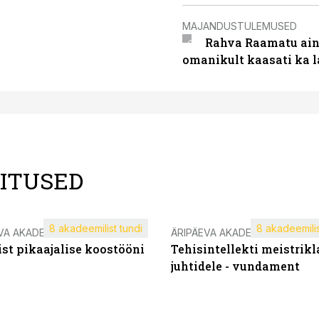
MAJANDUSTULEMUSED
Rahva Raamatu ains
omanikult kaasati ka 
LITUSED
8 akadeemilist tundi
8 akadeemilis
VA AKADEEMIA
ÄRIPÄEVA AKADEEMIA
st pikaajalise koostööni
Tehisintellekti meistrikl
juhtidele - vundament