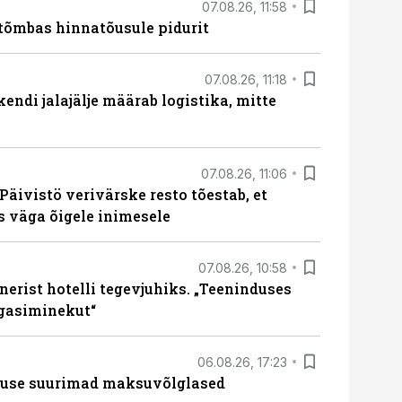
07.08.26, 11:58
tõmbas hinnatõusule pidurit
07.08.26, 11:18
endi jalajälje määrab logistika, mitte
07.08.26, 11:06
Päivistö verivärske resto tõestab, et
ks väga õigele inimesele
07.08.26, 10:58
erist hotelli tegevjuhiks. „Teeninduses
agasiminekut“
06.08.26, 17:23
nduse suurimad maksuvõlglased