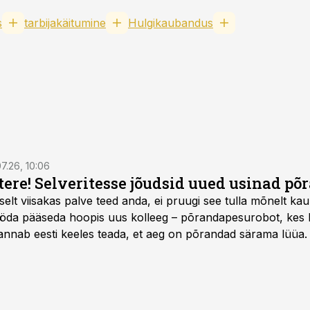
s
tarbijakäitumine
Hulgikaubandus
7.26, 10:06
 tere! Selveritesse jõudsid uued usinad p
selt viisakas palve teed anda, ei pruugi see tulla mõnelt kau
öda pääseda hoopis uus kolleeg – põrandapesurobot, kes lii
annab eesti keeles teada, et aeg on põrandad särama lüüa.