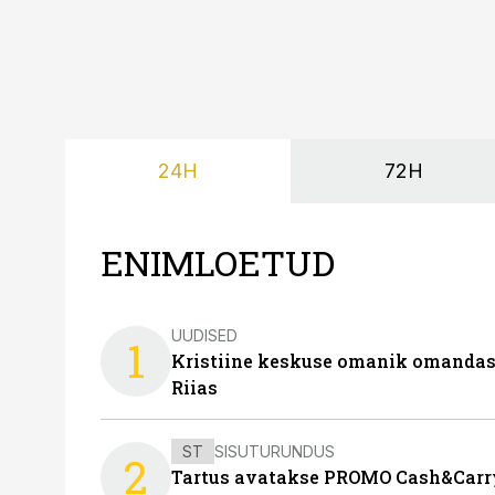
24H
72H
ENIMLOETUD
UUDISED
1
Kristiine keskuse omanik omanda
Riias
ST
SISUTURUNDUS
2
Tartus avatakse PROMO Cash&Carry