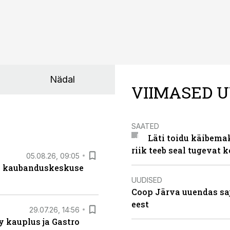
Nädal
VIIMASED U
SAATED
Läti toidu käibema
riik teeb seal tugevat k
05.08.26, 09:05
s kaubanduskeskuse
UUDISED
Coop Järva uuendas s
eest
29.07.26, 14:56
 kauplus ja Gastro