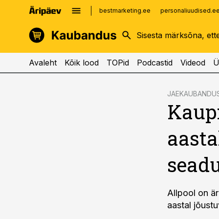
bestmarketing.ee
personaliuudised.e
kinnisvarauudised.ee
imelineajalugu.ee
logistikauudised.ee
imelineteadus.ee
Avaleht
Kõik lood
TOPid
Podcastid
Videod
Ü
cebook
JAEKAUBANDU
Kaup
Twitter)
kedIn
aasta
ail
sead
k
Allpool on ä
aastal jõust