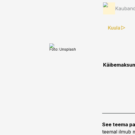
Kauband
Kuula
Foto:
Unsplash
Käibemaksum
See teema pa
teemal ilmub m