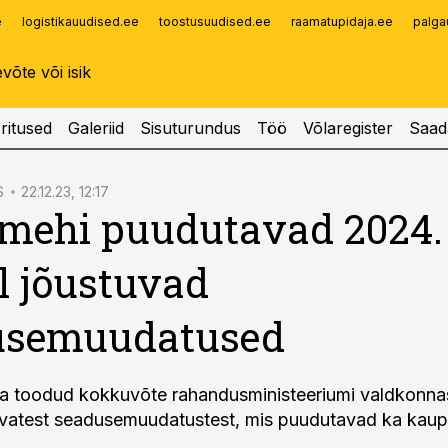
e
logistikauudised.ee
toostusuudised.ee
raamatupidaja.ee
palga
Infopank
Radar
ritused
Galeriid
Sisuturundus
Töö
Võlaregister
Saad
S
22.12.23, 12:17
mehi puudutavad 2024.
l jõustuvad
usemuudatused
ra toodud kokkuvõte rahandusministeeriumi valdkonna
uvatest seadusemuudatustest, mis puudutavad ka kau