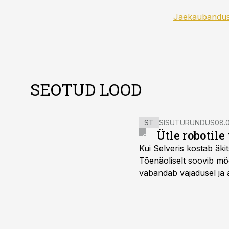
Jaekaubandu
SEOTUD LOOD
ST
SISUTURUNDUS
08.0
Ütle robotile
Kui Selveris kostab äkit
Tõenäoliselt soovib mö
vabandab vajadusel ja 