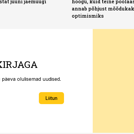
stat juuni jaemüügi
hoogu, kuid teine poolaa
annab põhjust mõõduka
optimismiks
KIRJAGA
ti päeva olulisemad uudised.
Liitun