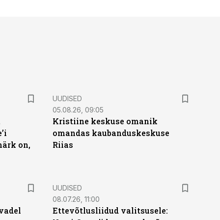
UUDISED
05.08.26, 09:05
t
Kristiine keskuse omanik
’i
omandas kaubanduskeskuse
märk on,
Riias
UUDISED
08.07.26, 11:00
vadel
Ettevõtlusliidud valitsusele: