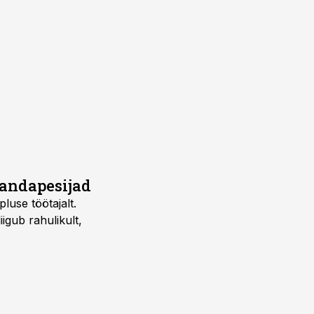
õrandapesijad
pluse töötajalt.
gub rahulikult,