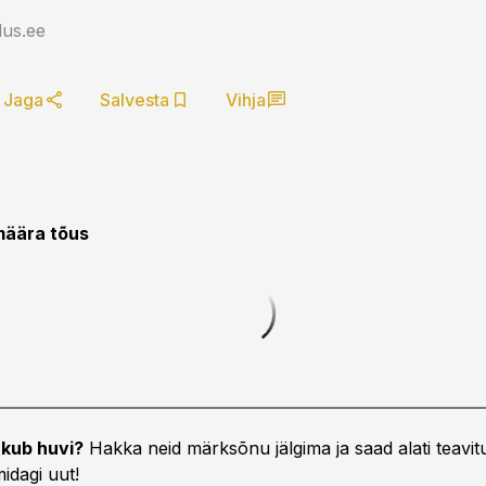
us.ee
Jaga
Salvesta
Vihja
äära tõus
kub huvi?
Hakka neid märksõnu jälgima ja saad alati teavitu
idagi uut!