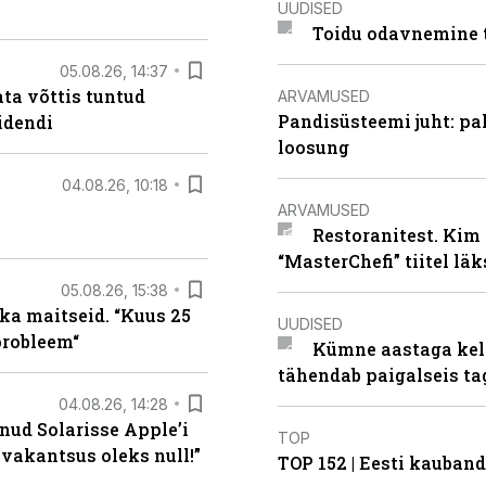
UUDISED
Toidu odavnemine 
05.08.26, 14:37
ta võttis tuntud
ARVAMUSED
Pandisüsteemi juht: pak
idendi
loosung
04.08.26, 10:18
ARVAMUSED
Restoranitest. Kim 
“MasterChefi” tiitel lä
05.08.26, 15:38
ka maitseid. “Kuus 25
UUDISED
probleem“
Kümne aastaga keln
tähendab paigalseis t
04.08.26, 14:28
nud Solarisse Apple’i
TOP
 vakantsus oleks null!”
TOP 152 | Eesti kauba