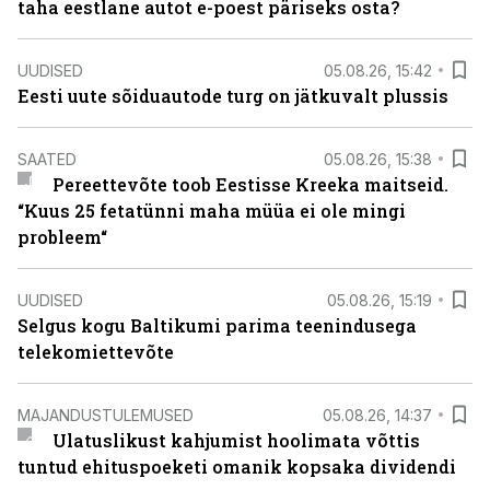
taha eestlane autot e-poest päriseks osta?
UUDISED
05.08.26, 15:42
Eesti uute sõiduautode turg on jätkuvalt plussis
SAATED
05.08.26, 15:38
Pereettevõte toob Eestisse Kreeka maitseid.
“Kuus 25 fetatünni maha müüa ei ole mingi
probleem“
UUDISED
05.08.26, 15:19
Selgus kogu Baltikumi parima teenindusega
telekomiettevõte
MAJANDUSTULEMUSED
05.08.26, 14:37
Ulatuslikust kahjumist hoolimata võttis
tuntud ehituspoeketi omanik kopsaka dividendi