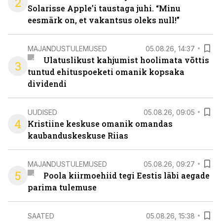
2
Solarisse Apple’i taustaga juhi. “Minu
eesmärk on, et vakantsus oleks null!”
MAJANDUSTULEMUSED
05.08.26, 14:37
Ulatuslikust kahjumist hoolimata võttis
3
tuntud ehituspoeketi omanik kopsaka
dividendi
UUDISED
05.08.26, 09:05
4
Kristiine keskuse omanik omandas
kaubanduskeskuse Riias
MAJANDUSTULEMUSED
05.08.26, 09:27
5
Poola kiirmoehiid tegi Eestis läbi aegade
parima tulemuse
SAATED
05.08.26, 15:38