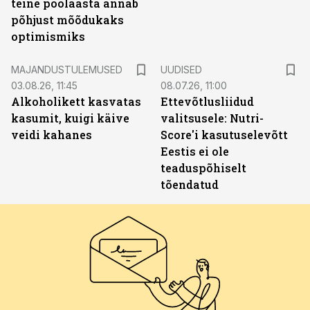
teine poolaasta annab
põhjust mõõdukaks
optimismiks
MAJANDUSTULEMUSED
UUDISED
03.08.26, 11:45
08.07.26, 11:00
Alkoholikett kasvatas
Ettevõtlusliidud
kasumit, kuigi käive
valitsusele: Nutri-
veidi kahanes
Score'i kasutuselevõtt
Eestis ei ole
teaduspõhiselt
tõendatud