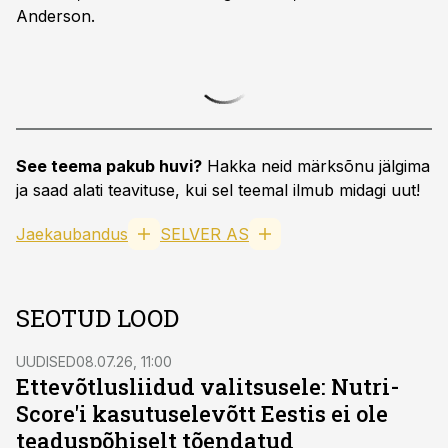
Anderson.
See teema pakub huvi?
Hakka neid märksõnu jälgima
ja saad alati teavituse, kui sel teemal ilmub midagi uut!
Jaekaubandus
SELVER AS
SEOTUD LOOD
UUDISED
08.07.26, 11:00
Ettevõtlusliidud valitsusele: Nutri-
Score'i kasutuselevõtt Eestis ei ole
teaduspõhiselt tõendatud