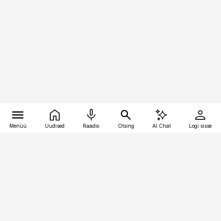
Menüü
Uudised
Raadio
Otsing
AI Chat
Logi sisse
Vana-Lõuna 39/1, 19094 Tallinn
(+372) 667 0111
kaubandus@kaubandus.ee