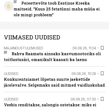
Pereettevõte toob Eestisse Kreeka
6
maitseid. “Kuus 25 fetatünni maha müüa ei
ole mingi probleem“
VIIMASED UUDISED
MAJANDUSTULEMUSED
06.08.26, 11:34
Rahva Raamatu ainsaks kasvumootoriks oli
toitlustusäri, omanikult kaasati ka laenu
UUDISED
06.08.26, 10:28
Konkurentsiamet lõpetas suurte jaekettide
järelevalve. Selgemaks said mitmed vaidluskohad
UUDISED
06.08.26, 07:30
Veebis renditakse, salongis ostetakse: miks ei