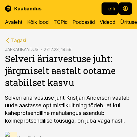
Telli
Avaleht
Kõik lood
TOPid
Podcastid
Videod
Üritus
cebook
Tagasi
Twitter)
JAEKAUBANDUS
27.12.23, 14:59
Selveri äriarvestuse juht:
kedIn
järgmiselt aastalt ootame
ail
stabiilset kasvu
k
Selveri äriarvestuse juht Kristjan Anderson vaatab
uude aastasse optimistlikult ning tõdeb, et kui
kaheprotsendiline mahulangus asendub
kolmeprotsendilise tõusuga, on juba väga hästi.