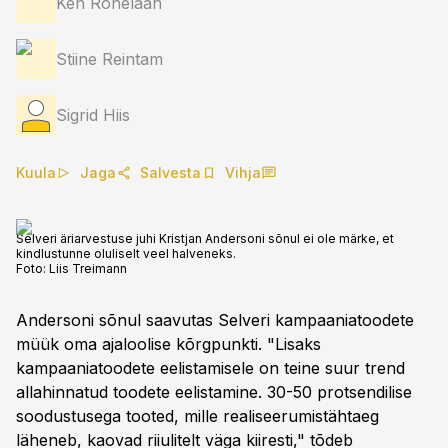
Ken Rohelaan
Stiine Reintam
Sigrid Hiis
Kuula
Jaga
Salvesta
Vihja
Selveri äriarvestuse juhi Kristjan Andersoni sõnul ei ole märke, et
kindlustunne oluliselt veel halveneks.
Foto:
Liis Treimann
Andersoni sõnul saavutas Selveri kampaaniatoodete
müük oma ajaloolise kõrgpunkti. "Lisaks
kampaaniatoodete eelistamisele on teine suur trend
allahinnatud toodete eelistamine. 30-50 protsendilise
soodustusega tooted, mille realiseerumistähtaeg
läheneb, kaovad riiulitelt väga kiiresti," tõdeb