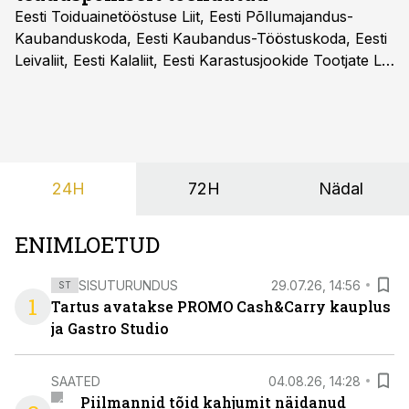
Eesti Toiduainetööstuse Liit, Eesti Põllumajandus-
Kaubanduskoda, Eesti Kaubandus-Tööstuskoda, Eesti
Leivaliit, Eesti Kalaliit, Eesti Karastusjookide Tootjate Liit
ja Eesti Aiandusliit saatsid täna vabariigi valitsusele
pöördumise, milles rõhutavad, et Eesti ei peaks
vabatahtlikult kasutusele võtma ühtegi
pakendimärgistuse süsteemi kuni Euroopa Liidus pole
kokku lepitud ühtses, teaduspõhises ja toidukultuure
24H
72H
Nädal
arvestavas lahenduses. Pakendi esikülje märgistuse
eesmärk peaks olema tarbijainfo lihtsustamine, mitte
eksitamine.
ENIMLOETUD
SISUTURUNDUS
29.07.26, 14:56
ST
1
Tartus avatakse PROMO Cash&Carry kauplus
ja Gastro Studio
SAATED
04.08.26, 14:28
Piilmannid tõid kahjumit näidanud