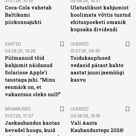
31.07.26, 10:35
05.08.26, 14:37
Coca-Cola vahetab
Ulatuslikust kahjumist
Baltikumi
hoolimata võttis tuntud
piirkonnajuhti
ehituspoeketi omanik
kopsaka dividendi
SAATED
UUDISED
04.08.26, 14:28
31.07.26, 09:45
Piilmannid tõid
Toidukauplused
kahjumit näidanud
vedasid pärast kahte
Solarisse Apple’i
aastat juuni jaemüügi
taustaga juhi. “Minu
kasvu
eesmärk on, et
vakantsus oleks null!”
ARVAMUSED
UUDISED
31.07.26, 17:37
04.08.26, 10:18
Jaekaubandus kaotas
Vali Aasta
kevadel hoogu, kuid
Kaubandustegu 2026!