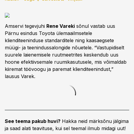
Amservi tegevjuhi
Rene Vareki
sõnul vastab uus
Pärnu esindus Toyota ülemaailmsetele
klienditeeninduse standarditele ning kaasaegsete
müügi- ja teenindussalongide nõuetele. “Vastupidiselt
suurele laienemisele ruutmeetrites keskendub uus
hoone efektiivsemale ruumikasutusele, mis võimaldab
kiiremat töövoogu ja paremat klienditeenindust,”
lausus Varek.
See teema pakub huvi?
Hakka neid märksõnu jälgima
ja saad alati teavituse, kui sel teemal ilmub midagi uut!