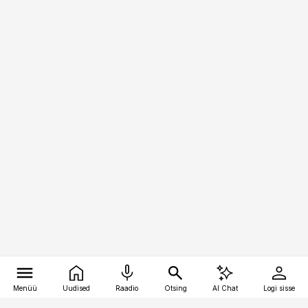
Menüü
Uudised
Raadio
Otsing
AI Chat
Logi sisse