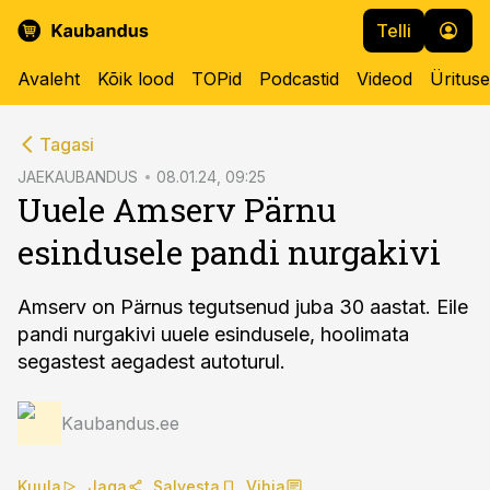
Telli
Avaleht
Kõik lood
TOPid
Podcastid
Videod
Üritus
cebook
Tagasi
Twitter)
JAEKAUBANDUS
08.01.24, 09:25
Uuele Amserv Pärnu
kedIn
esindusele pandi nurgakivi
ail
k
Amserv on Pärnus tegutsenud juba 30 aastat. Eile
pandi nurgakivi uuele esindusele, hoolimata
segastest aegadest autoturul.
Kaubandus.ee
Kuula
Jaga
Salvesta
Vihja