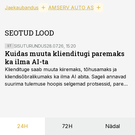
Jaekaubandus
AMSERV AUTO AS
SEOTUD LOOD
SISUTURUNDUS
28.07.26, 15:20
ST
Kuidas muuta klienditugi paremaks
ka ilma AI-ta
Kliendituge saab muuta kiiremaks, tõhusamaks ja
kliendisõbralikumaks ka ilma AI abita. Sageli annavad
suurima tulemuse hoopis selgemad protsessid, parem
iseteenindus, nutikad automatiseerimised ja õigel ajal
jagatud info.
24H
72H
Nädal