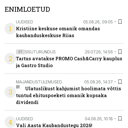
ENIMLOETUD
UUDISED
05.08.26, 09:05
1
Kristiine keskuse omanik omandas
kaubanduskeskuse Riias
SISUTURUNDUS
29.07.26, 14:56
ST
2
Tartus avatakse PROMO Cash&Carry kauplus
ja Gastro Studio
MAJANDUSTULEMUSED
05.08.26, 14:37
Ulatuslikust kahjumist hoolimata võttis
3
tuntud ehituspoeketi omanik kopsaka
dividendi
UUDISED
04.08.26, 10:18
4
Vali Aasta Kaubandustegu 2026!