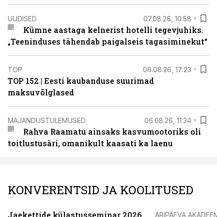
UUDISED
07.08.26, 10:58
Kümne aastaga kelnerist hotelli tegevjuhiks.
„Teeninduses tähendab paigalseis tagasiminekut“
TOP
06.08.26, 17:23
TOP 152 | Eesti kaubanduse suurimad
maksuvõlglased
MAJANDUSTULEMUSED
06.08.26, 11:34
Rahva Raamatu ainsaks kasvumootoriks oli
toitlustusäri, omanikult kaasati ka laenu
KONVERENTSID JA KOOLITUSED
Jaekettide külastusseminar 2026
ÄRIPÄEVA AKADEE