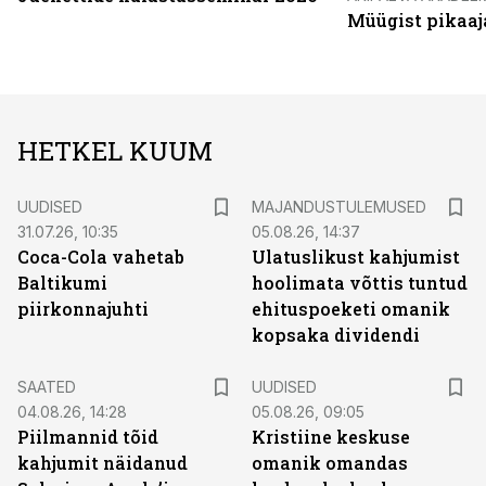
Müügist pikaaj
HETKEL KUUM
UUDISED
MAJANDUSTULEMUSED
31.07.26, 10:35
05.08.26, 14:37
Coca-Cola vahetab
Ulatuslikust kahjumist
Baltikumi
hoolimata võttis tuntud
piirkonnajuhti
ehituspoeketi omanik
kopsaka dividendi
SAATED
UUDISED
04.08.26, 14:28
05.08.26, 09:05
Piilmannid tõid
Kristiine keskuse
kahjumit näidanud
omanik omandas