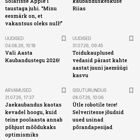
Solarisse Apple’i
kaubanduskeskuse
taustaga juhi. “Minu
Riias
eesmärk on, et
vakantsus oleks null!”
UUDISED
UUDISED
04.08.26, 10:18
31.07.26, 09:45
Vali Aasta
Toidukauplused
Kaubandustegu 2026!
vedasid pärast kahte
aastat juuni jaemüügi
kasvu
ST
ARVAMUSED
SISUTURUNDUS
31.07.26, 17:37
08.07.26, 10:06
Jaekaubandus kaotas
Ütle robotile tere!
kevadel hoogu, kuid
Selveritesse jõudsid
teine poolaasta annab
uued usinad
põhjust mõõdukaks
põrandapesijad
optimismiks