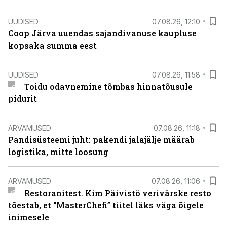
UUDISED
07.08.26, 12:10
Coop Järva uuendas sajandivanuse kaupluse
kopsaka summa eest
UUDISED
07.08.26, 11:58
Toidu odavnemine tõmbas hinnatõusule
pidurit
ARVAMUSED
07.08.26, 11:18
Pandisüsteemi juht: pakendi jalajälje määrab
logistika, mitte loosung
ARVAMUSED
07.08.26, 11:06
Restoranitest. Kim Päivistö verivärske resto
tõestab, et “MasterChefi” tiitel läks väga õigele
inimesele