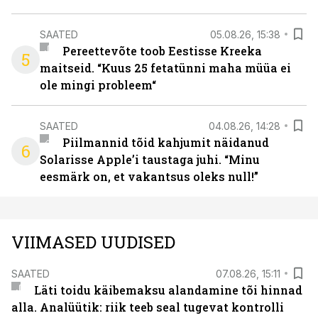
SAATED
05.08.26, 15:38
Pereettevõte toob Eestisse Kreeka
5
maitseid. “Kuus 25 fetatünni maha müüa ei
ole mingi probleem“
SAATED
04.08.26, 14:28
Piilmannid tõid kahjumit näidanud
6
Solarisse Apple’i taustaga juhi. “Minu
eesmärk on, et vakantsus oleks null!”
VIIMASED UUDISED
SAATED
07.08.26, 15:11
Läti toidu käibemaksu alandamine tõi hinnad
alla. Analüütik: riik teeb seal tugevat kontrolli