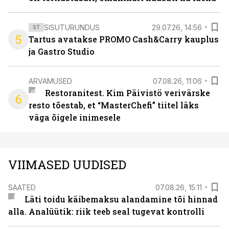
SISUTURUNDUS
29.07.26, 14:56
ST
5
Tartus avatakse PROMO Cash&Carry kauplus
ja Gastro Studio
ARVAMUSED
07.08.26, 11:06
Restoranitest. Kim Päivistö verivärske
6
resto tõestab, et “MasterChefi” tiitel läks
väga õigele inimesele
VIIMASED UUDISED
SAATED
07.08.26, 15:11
Läti toidu käibemaksu alandamine tõi hinnad
alla. Analüütik: riik teeb seal tugevat kontrolli