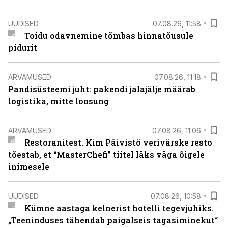
UUDISED
07.08.26, 11:58
Toidu odavnemine tõmbas hinnatõusule
pidurit
ARVAMUSED
07.08.26, 11:18
Pandisüsteemi juht: pakendi jalajälje määrab
logistika, mitte loosung
ARVAMUSED
07.08.26, 11:06
Restoranitest. Kim Päivistö verivärske resto
tõestab, et “MasterChefi” tiitel läks väga õigele
inimesele
UUDISED
07.08.26, 10:58
Kümne aastaga kelnerist hotelli tegevjuhiks.
„Teeninduses tähendab paigalseis tagasiminekut“