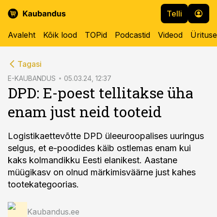
Telli
Avaleht
Kõik lood
TOPid
Podcastid
Videod
Üritus
cebook
Tagasi
Twitter)
E-KAUBANDUS
05.03.24, 12:37
DPD: E-poest tellitakse üha
kedIn
enam just neid tooteid
ail
k
Logistikaettevõtte DPD üleeuroopalises uuringus
selgus, et e-poodides käib ostlemas enam kui
kaks kolmandikku Eesti elanikest. Aastane
müügikasv on olnud märkimisväärne just kahes
tootekategoorias.
Kaubandus.ee