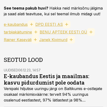
See teema pakub huvi?
Hakka neid märksõnu jälgima
ja saad alati teavituse, kui sel teemal ilmub midagi uut!
e-kaubandus
DPD EESTI AS
tarbijakäitumine
BENU APTEEK EESTI OÜ
Rainer Kaseväli
Janek Kivimurd
SEOTUD LOOD
UUDISED
06.12.23, 14:57
E-kaubandus Eestis ja maailmas:
kasvu pidurdumist pole oodata
Venipaki hiljutise uuringu järgi on Baltikumis e-ostlejate
osakaal märkimisväärne: tervelt 94% uuringus
osalenud eestlastest, 97% lätlastest ja 98%
leedulastest soetavad kaupu veebist.