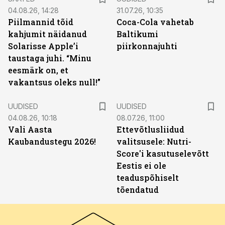
04.08.26, 14:28
31.07.26, 10:35
Piilmannid tõid
Coca-Cola vahetab
kahjumit näidanud
Baltikumi
Solarisse Apple’i
piirkonnajuhti
taustaga juhi. “Minu
eesmärk on, et
vakantsus oleks null!”
UUDISED
UUDISED
04.08.26, 10:18
08.07.26, 11:00
Vali Aasta
Ettevõtlusliidud
Kaubandustegu 2026!
valitsusele: Nutri-
Score'i kasutuselevõtt
Eestis ei ole
teaduspõhiselt
tõendatud