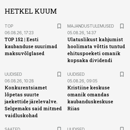
HETKEL KUUM
TOP
MAJANDUSTULEMUSED
06.08.26, 17:23
05.08.26, 14:37
TOP 152 | Eesti
Ulatuslikust kahjumist
kaubanduse suurimad
hoolimata võttis tuntud
maksuvõlglased
ehituspoeketi omanik
kopsaka dividendi
UUDISED
UUDISED
06.08.26, 10:28
05.08.26, 09:05
Konkurentsiamet
Kristiine keskuse
lõpetas suurte
omanik omandas
jaekettide järelevalve.
kaubanduskeskuse
Selgemaks said mitmed
Riias
vaidluskohad
SAATED
UUDISED