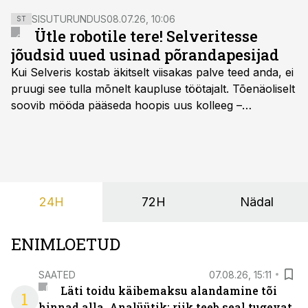
SISUTURUNDUS
08.07.26, 10:06
ST
Ütle robotile tere! Selveritesse
jõudsid uued usinad põrandapesijad
Kui Selveris kostab äkitselt viisakas palve teed anda, ei
pruugi see tulla mõnelt kaupluse töötajalt. Tõenäoliselt
soovib mööda pääseda hoopis uus kolleeg –
põrandapesurobot, kes liigub rahulikult, vabandab
vajadusel ja annab eesti keeles teada, et aeg on
põrandad särama lüüa.
24H
72H
Nädal
ENIMLOETUD
SAATED
07.08.26, 15:11
Läti toidu käibemaksu alandamine tõi
1
hinnad alla. Analüütik: riik teeb seal tugevat