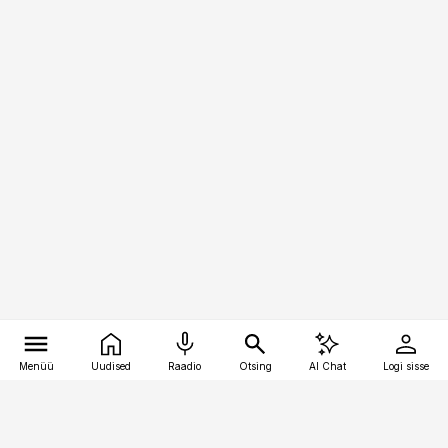
Menüü
Uudised
Raadio
Otsing
AI Chat
Logi sisse