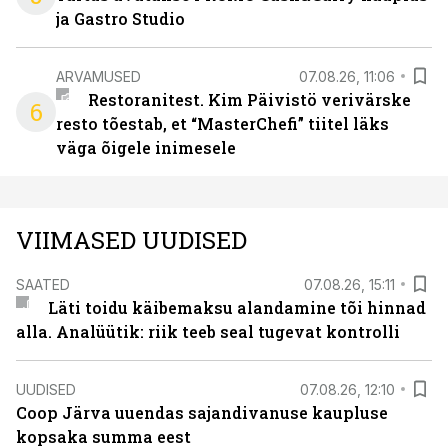
ja Gastro Studio
ARVAMUSED
07.08.26, 11:06
Restoranitest. Kim Päivistö verivärske
6
resto tõestab, et “MasterChefi” tiitel läks
väga õigele inimesele
VIIMASED UUDISED
SAATED
07.08.26, 15:11
Läti toidu käibemaksu alandamine tõi hinnad
alla. Analüütik: riik teeb seal tugevat kontrolli
UUDISED
07.08.26, 12:10
Coop Järva uuendas sajandivanuse kaupluse
kopsaka summa eest