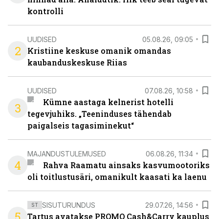
kontrolli
UUDISED
05.08.26, 09:05
2
Kristiine keskuse omanik omandas
kaubanduskeskuse Riias
UUDISED
07.08.26, 10:58
Kümne aastaga kelnerist hotelli
3
tegevjuhiks. „Teeninduses tähendab
paigalseis tagasiminekut“
MAJANDUSTULEMUSED
06.08.26, 11:34
4
Rahva Raamatu ainsaks kasvumootoriks
oli toitlustusäri, omanikult kaasati ka laenu
SISUTURUNDUS
29.07.26, 14:56
ST
5
Tartus avatakse PROMO Cash&Carry kauplus