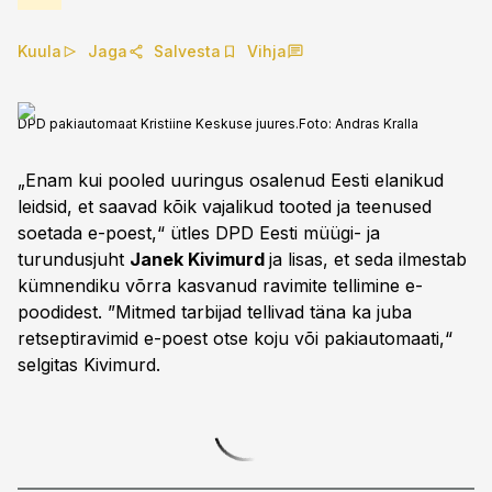
Kuula
Jaga
Salvesta
Vihja
DPD pakiautomaat Kristiine Keskuse juures.
Foto:
Andras Kralla
„Enam kui pooled uuringus osalenud Eesti elanikud
leidsid, et saavad kõik vajalikud tooted ja teenused
soetada e-poest,“ ütles DPD Eesti müügi- ja
turundusjuht
Janek Kivimurd
ja lisas, et seda ilmestab
kümnendiku võrra kasvanud ravimite tellimine e-
poodidest. ”Mitmed tarbijad tellivad täna ka juba
retseptiravimid e-poest otse koju või pakiautomaati,“
selgitas Kivimurd.