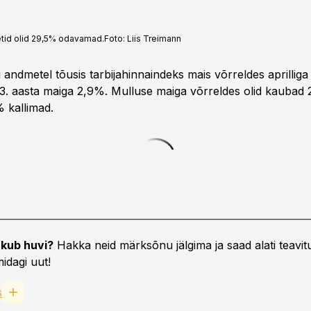
letid olid 29,5% odavamad.
Foto:
Liis Treimann
i andmetel tõusis tarbijahinnaindeks mais võrreldes aprillig
3. aasta maiga 2,9%. Mulluse maiga võrreldes olid kaubad 
 kallimad.
kub huvi?
Hakka neid märksõnu jälgima ja saad alati teavitu
idagi uut!
s