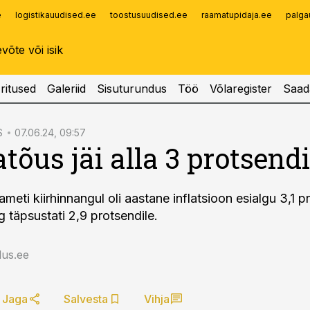
e
logistikauudised.ee
toostusuudised.ee
raamatupidaja.ee
palga
Infopank
Radar
ritused
Galeriid
Sisuturundus
Töö
Võlaregister
Saad
S
07.06.24, 09:57
tõus jäi alla 3 protsendi
aameti kiirhinnangul oli aastane inflatsioon esialgu 3,1 pr
g täpsustati 2,9 protsendile.
us.ee
Jaga
Salvesta
Vihja