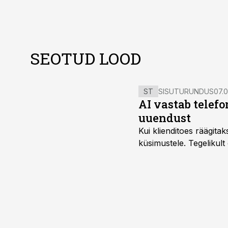
SEOTUD LOOD
ST
SISUTURUNDUS
07.0
AI vastab telefo
uuendust
Kui klienditoes räägita
küsimustele. Tegelikult