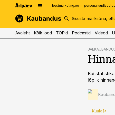
bestmarketing.ee
personaliuudised.e
kinnisvarauudised.ee
imelineajalugu.ee
logistikauudised.ee
imelineteadus.ee
Avaleht
Kõik lood
TOPid
Podcastid
Videod
Ü
cebook
JAEKAUBANDU
Hinna
Twitter)
kedIn
Kui statistik
ail
lõplik hinnan
k
Kauband
Kuula