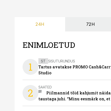
24H
72H
ENIMLOETUD
ST
SISUTURUNDUS
1
Tartus avatakse PROMO Cash&Carry
Studio
SAATED
2
Piilmannid tõid kahjumit näida
taustaga juhi. “Minu eesmärk on, et