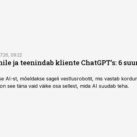
7.26, 09:22
nile ja teenindab kliente ChatGPT’s: 6 suu
kse AI-st, mõeldakse sageli vestlusrobotit, mis vastab kord
 on see täna vaid väike osa sellest, mida AI suudab teha.