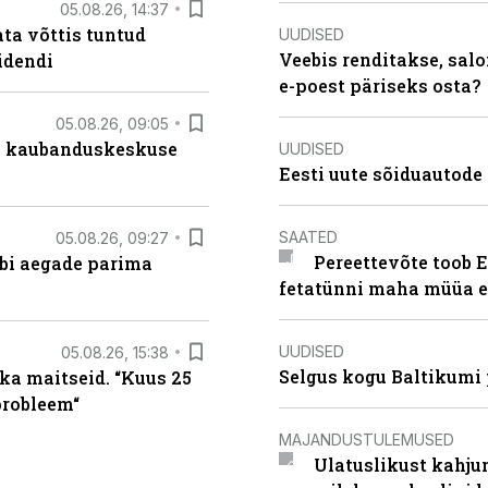
05.08.26, 14:37
ta võttis tuntud
UUDISED
Veebis renditakse, salo
idendi
e-poest päriseks osta?
05.08.26, 09:05
s kaubanduskeskuse
UUDISED
Eesti uute sõiduautode 
SAATED
05.08.26, 09:27
Pereettevõte toob E
äbi aegade parima
fetatünni maha müüa ei
UUDISED
05.08.26, 15:38
Selgus kogu Baltikumi
ka maitseid. “Kuus 25
probleem“
MAJANDUSTULEMUSED
Ulatuslikust kahju