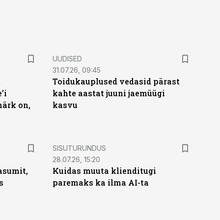
UUDISED
31.07.26, 09:45
t
Toidukauplused vedasid pärast
’i
kahte aastat juuni jaemüügi
märk on,
kasvu
ST
SISUTURUNDUS
28.07.26, 15:20
asumit,
Kuidas muuta klienditugi
s
paremaks ka ilma AI-ta