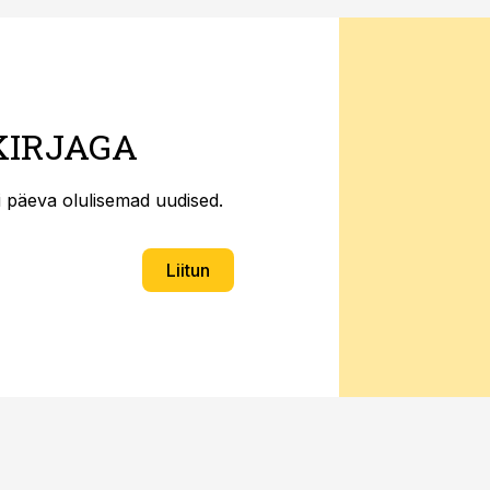
KIRJAGA
ti päeva olulisemad uudised.
Liitun