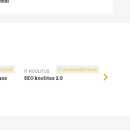
endi
t tundi
6 akadeemilist tundi
Müügijuh
IT KOOLITUS
ass
SEO koolitus 2.0