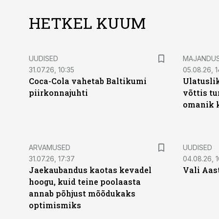
HETKEL KUUM
UUDISED
MAJANDU
31.07.26, 10:35
05.08.26, 1
Coca-Cola vahetab Baltikumi
Ulatusli
piirkonnajuhti
võttis t
omanik k
ARVAMUSED
UUDISED
31.07.26, 17:37
04.08.26, 1
Jaekaubandus kaotas kevadel
Vali Aas
hoogu, kuid teine poolaasta
annab põhjust mõõdukaks
optimismiks