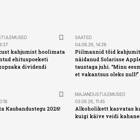
STULEMUSED
SAATED
4:37
04.08.26, 14:28
kust kahjumist hoolimata
Piilmannid tõid kahjumi
untud ehituspoeketi
näidanud Solarisse Apple
opsaka dividendi
taustaga juhi. “Minu ees
et vakantsus oleks null!”
MAJANDUSTULEMUSED
0:18
03.08.26, 11:45
ta Kaubandustegu 2026!
Alkoholikett kasvatas k
kuigi käive veidi kahane