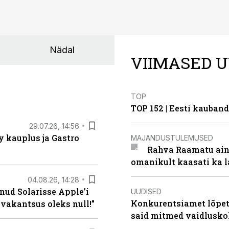
Nädal
VIIMASED U
TOP
TOP 152 | Eesti kauba
29.07.26, 14:56
 kauplus ja Gastro
MAJANDUSTULEMUSED
Rahva Raamatu ains
omanikult kaasati ka 
04.08.26, 14:28
nud Solarisse Apple’i
UUDISED
Konkurentsiamet lõpeta
 vakantsus oleks null!”
said mitmed vaidlusk