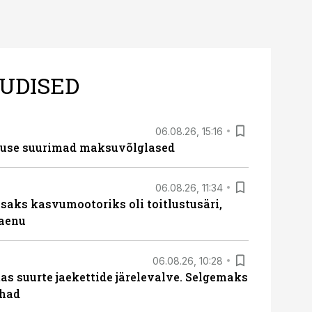
UDISED
06.08.26, 15:16
nduse suurimad maksuvõlglased
06.08.26, 11:34
aks kasvumootoriks oli toitlustusäri,
laenu
06.08.26, 10:28
s suurte jaekettide järelevalve. Selgemaks
ohad