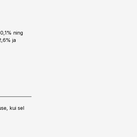
a 0,1% ning
2,6% ja
se, kui sel