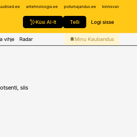
Iseteenindus
uudised.ee
aritehnoloogia.ee
pollumajandus.ee
kinnisvarauudised.
Telli Kaubandus
Küsi AI-lt
Telli
Logi sisse
a vihje
Radar
Minu Kaubandus
otsenti, siis