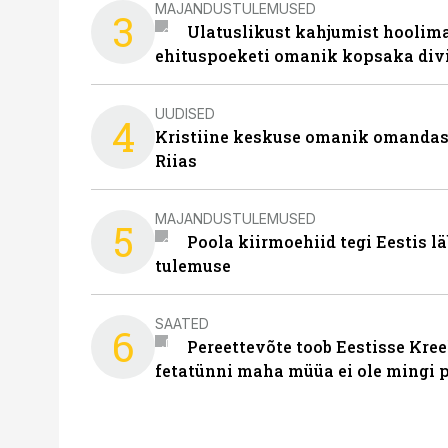
MAJANDUSTULEMUSED
3
Ulatuslikust kahjumist hoolima
ehituspoeketi omanik kopsaka div
UUDISED
4
Kristiine keskuse omanik omanda
Riias
MAJANDUSTULEMUSED
5
Poola kiirmoehiid tegi Eestis l
tulemuse
SAATED
6
Pereettevõte toob Eestisse Kree
fetatünni maha müüa ei ole mingi 