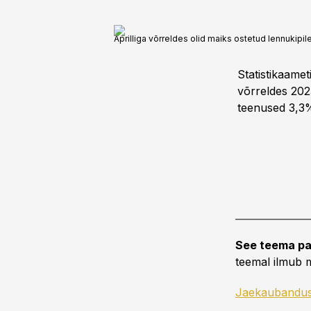
Aprilliga võrreldes olid maiks ostetud lennukipi
Statistikaamet
võrreldes 202
teenused 3,3%
See teema pa
teemal ilmub m
Jaekaubandu