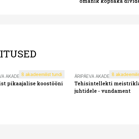
omanik kopsaka divid
LITUSED
8 akadeemilist tundi
8 akadeemilis
VA AKADEEMIA
ÄRIPÄEVA AKADEEMIA
st pikaajalise koostööni
Tehisintellekti meistrikl
juhtidele - vundament