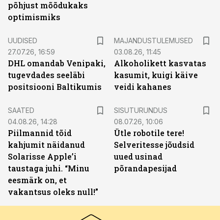
põhjust mõõdukaks
optimismiks
UUDISED
MAJANDUSTULEMUSED
27.07.26, 16:59
03.08.26, 11:45
DHL omandab Venipaki,
Alkoholikett kasvatas
tugevdades seeläbi
kasumit, kuigi käive
positsiooni Baltikumis
veidi kahanes
ST
SAATED
SISUTURUNDUS
04.08.26, 14:28
08.07.26, 10:06
Piilmannid tõid
Ütle robotile tere!
kahjumit näidanud
Selveritesse jõudsid
Solarisse Apple’i
uued usinad
taustaga juhi. “Minu
põrandapesijad
eesmärk on, et
vakantsus oleks null!”