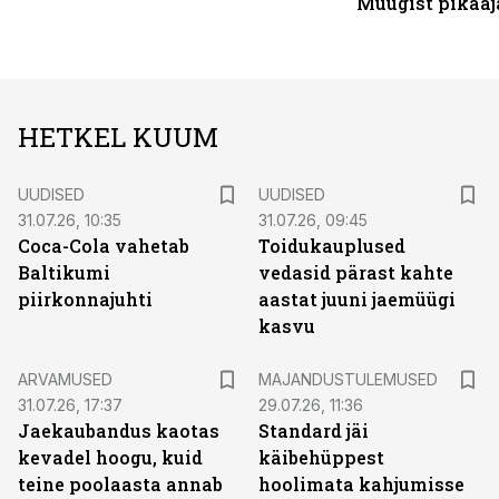
Müügist pikaaj
HETKEL KUUM
UUDISED
UUDISED
31.07.26, 10:35
31.07.26, 09:45
Coca-Cola vahetab
Toidukauplused
Baltikumi
vedasid pärast kahte
piirkonnajuhti
aastat juuni jaemüügi
kasvu
ARVAMUSED
MAJANDUSTULEMUSED
31.07.26, 17:37
29.07.26, 11:36
Jaekaubandus kaotas
Standard jäi
kevadel hoogu, kuid
käibehüppest
teine poolaasta annab
hoolimata kahjumisse