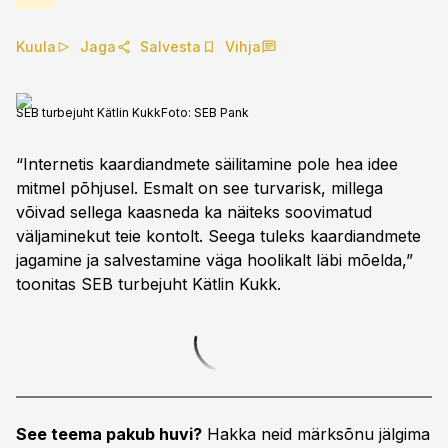
Kuula
Jaga
Salvesta
Vihja
SEB turbejuht Kätlin Kukk
Foto:
SEB Pank
“Internetis kaardiandmete säilitamine pole hea idee
mitmel põhjusel. Esmalt on see turvarisk, millega
võivad sellega kaasneda ka näiteks soovimatud
väljaminekut teie kontolt. Seega tuleks kaardiandmete
jagamine ja salvestamine väga hoolikalt läbi mõelda,”
toonitas SEB turbejuht Kätlin Kukk.
See teema pakub huvi?
Hakka neid märksõnu jälgima