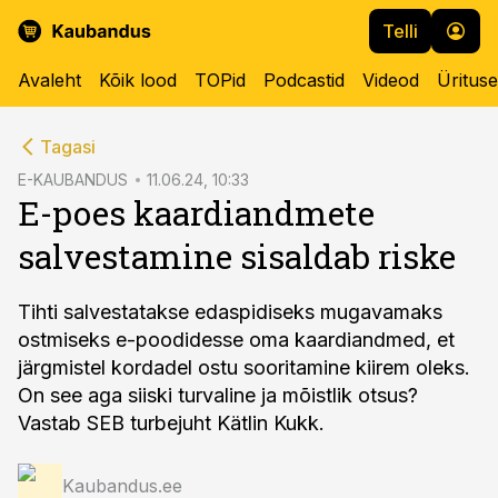
Telli
Avaleht
Kõik lood
TOPid
Podcastid
Videod
Üritus
cebook
Tagasi
Twitter)
E-KAUBANDUS
11.06.24, 10:33
E-poes kaardiandmete
kedIn
salvestamine sisaldab riske
ail
k
Tihti salvestatakse edaspidiseks mugavamaks
ostmiseks e-poodidesse oma kaardiandmed, et
järgmistel kordadel ostu sooritamine kiirem oleks.
On see aga siiski turvaline ja mõistlik otsus?
Vastab SEB turbejuht Kätlin Kukk.
Kaubandus.ee