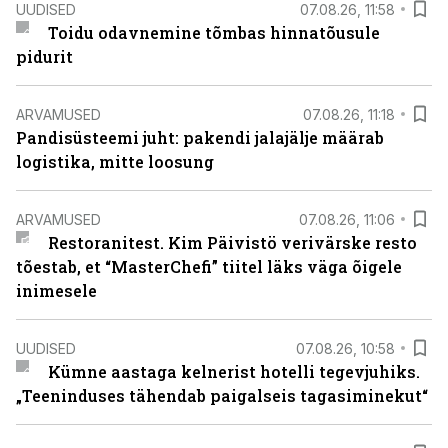
UUDISED
07.08.26, 11:58
Toidu odavnemine tõmbas hinnatõusule
pidurit
ARVAMUSED
07.08.26, 11:18
Pandisüsteemi juht: pakendi jalajälje määrab
logistika, mitte loosung
ARVAMUSED
07.08.26, 11:06
Restoranitest. Kim Päivistö verivärske resto
tõestab, et “MasterChefi” tiitel läks väga õigele
inimesele
UUDISED
07.08.26, 10:58
Kümne aastaga kelnerist hotelli tegevjuhiks.
„Teeninduses tähendab paigalseis tagasiminekut“