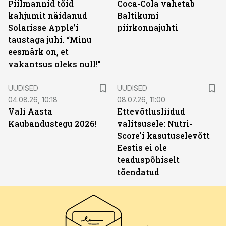
Piilmannid tõid
Coca-Cola vahetab
kahjumit näidanud
Baltikumi
Solarisse Apple’i
piirkonnajuhti
taustaga juhi. “Minu
eesmärk on, et
vakantsus oleks null!”
UUDISED
UUDISED
04.08.26, 10:18
08.07.26, 11:00
Vali Aasta
Ettevõtlusliidud
Kaubandustegu 2026!
valitsusele: Nutri-
Score'i kasutuselevõtt
Eestis ei ole
teaduspõhiselt
tõendatud