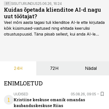
võimaldab järelteenindust finantseerida osa- või
SISUTURUNDUS
25.06.26, 16:24
ST
järelmaksetega.
Kuidas õpetada klienditoe AI-d nagu
uut töötajat?
Veel mõni aasta tagasi tuli klienditoe AI-le ette kirjutada
kõik küsimused-vastused ning ehitada keerulisi
otsustuspuusid. Täna piisab sellest, kui anda AI-le
ligipääs õigetele teadmisteallikatele ning kirjeldada
ülesanne tekstina.
24H
72H
Nädal
ENIMLOETUD
UUDISED
05.08.26, 09:05
1
Kristiine keskuse omanik omandas
kaubanduskeskuse Riias