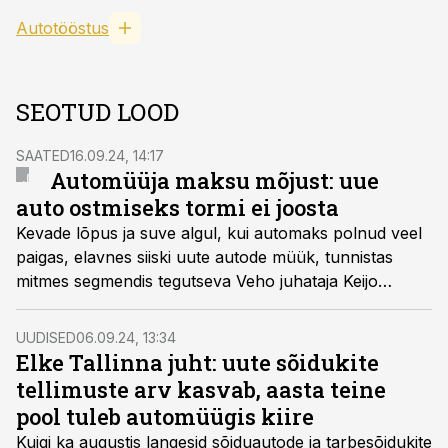
Autotööstus
SEOTUD LOOD
SAATED
16.09.24, 14:17
Automüüja maksu mõjust: uue
auto ostmiseks tormi ei joosta
Kevade lõpus ja suve algul, kui automaks polnud veel
paigas, elavnes siiski uute autode müük, tunnistas
mitmes segmendis tegutseva Veho juhataja Keijo
Kaasik.
UUDISED
06.09.24, 13:34
Elke Tallinna juht: uute sõidukite
tellimuste arv kasvab, aasta teine
pool tuleb automüügis kiire
Kuigi ka augustis langesid sõiduautode ja tarbesõidukite