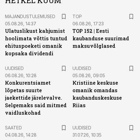
HETKEL KUUM
MAJANDUSTULEMUSED
TOP
05.08.26, 14:37
06.08.26, 17:23
Ulatuslikust kahjumist
TOP 152 | Eesti
hoolimata võttis tuntud
kaubanduse suurimad
ehituspoeketi omanik
maksuvõlglased
kopsaka dividendi
UUDISED
UUDISED
06.08.26, 10:28
05.08.26, 09:05
Konkurentsiamet
Kristiine keskuse
lõpetas suurte
omanik omandas
jaekettide järelevalve.
kaubanduskeskuse
Selgemaks said mitmed
Riias
vaidluskohad
SAATED
UUDISED
04.08.26, 14:28
31.07.26, 10:35