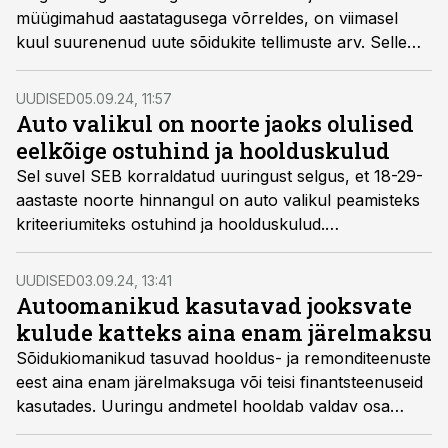
müügimahud aastatagusega võrreldes, on viimasel
kuul suurenenud uute sõidukite tellimuste arv. Selle
põhjal ennustab Elke Tallinna tegevjuht Raido
Rosenfeld kiiret kasvu automüügis aasta teises pooles.
UUDISED
05.09.24, 11:57
Auto valikul on noorte jaoks olulised
eelkõige ostuhind ja hoolduskulud
Sel suvel SEB korraldatud uuringust selgus, et 18-29-
aastaste noorte hinnangul on auto valikul peamisteks
kriteeriumiteks ostuhind ja hoolduskulud.
Keskkonnasäästlikkust peetakse teisejärguliseks.
UUDISED
03.09.24, 13:41
Autoomanikud kasutavad jooksvate
kulude katteks aina enam järelmaksu
Sõidukiomanikud tasuvad hooldus- ja remonditeenuste
eest aina enam järelmaksuga või teisi finantsteenuseid
kasutades. Uuringu andmetel hooldab valdav osa
autoomanikke oma sõidukit margiesinduses, mis