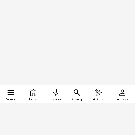
Menüü
Uudised
Raadio
Otsing
AI Chat
Logi sisse
Vana-Lõuna 39/1, 19094 Tallinn
(+372) 667 0111