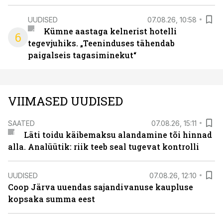
UUDISED
07.08.26, 10:58
Kümne aastaga kelnerist hotelli
6
tegevjuhiks. „Teeninduses tähendab
paigalseis tagasiminekut“
VIIMASED UUDISED
SAATED
07.08.26, 15:11
Läti toidu käibemaksu alandamine tõi hinnad
alla. Analüütik: riik teeb seal tugevat kontrolli
UUDISED
07.08.26, 12:10
Coop Järva uuendas sajandivanuse kaupluse
kopsaka summa eest