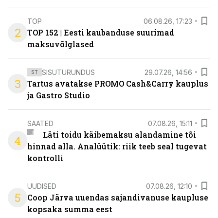
TOP
06.08.26, 17:23
2
TOP 152 | Eesti kaubanduse suurimad
maksuvõlglased
SISUTURUNDUS
29.07.26, 14:56
ST
3
Tartus avatakse PROMO Cash&Carry kauplus
ja Gastro Studio
SAATED
07.08.26, 15:11
Läti toidu käibemaksu alandamine tõi
4
hinnad alla. Analüütik: riik teeb seal tugevat
kontrolli
UUDISED
07.08.26, 12:10
5
Coop Järva uuendas sajandivanuse kaupluse
kopsaka summa eest