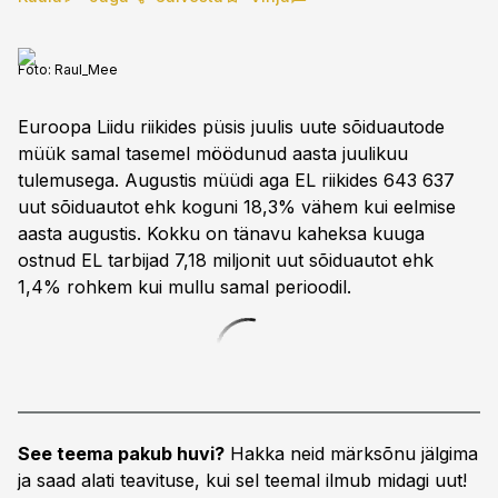
Foto:
Raul_Mee
Euroopa Liidu riikides püsis juulis uute sõiduautode
müük samal tasemel möödunud aasta juulikuu
tulemusega. Augustis müüdi aga EL riikides 643 637
uut sõiduautot ehk koguni 18,3% vähem kui eelmise
aasta augustis. Kokku on tänavu kaheksa kuuga
ostnud EL tarbijad 7,18 miljonit uut sõiduautot ehk
1,4% rohkem kui mullu samal perioodil.
See teema pakub huvi?
Hakka neid märksõnu jälgima
ja saad alati teavituse, kui sel teemal ilmub midagi uut!