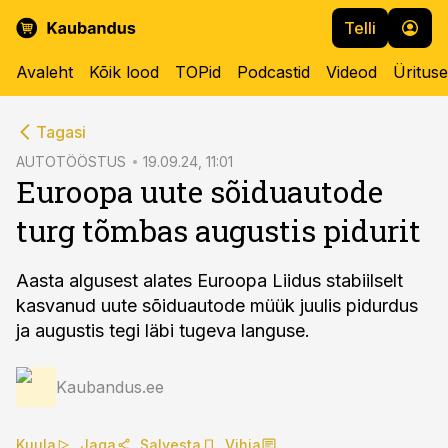
Telli
Avaleht
Kõik lood
TOPid
Podcastid
Videod
Üritus
cebook
Tagasi
Twitter)
AUTOTÖÖSTUS
19.09.24, 11:01
Euroopa uute sõiduautode
kedIn
turg tõmbas augustis pidurit
ail
k
Aasta algusest alates Euroopa Liidus stabiilselt
kasvanud uute sõiduautode müük juulis pidurdus
ja augustis tegi läbi tugeva languse.
Kaubandus.ee
Kuula
Jaga
Salvesta
Vihja