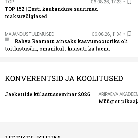
TOP
06.08.26, 17:23
TOP 152 | Eesti kaubanduse suurimad
maksuvõlglased
MAJANDUSTULEMUSED
06.08.26, 11:34
Rahva Raamatu ainsaks kasvumootoriks oli
toitlustusäri, omanikult kaasati ka laenu
KONVERENTSID JA KOOLITUSED
Jaekettide külastusseminar 2026
ÄRIPÄEVA AKADEE
Müügist pikaaj