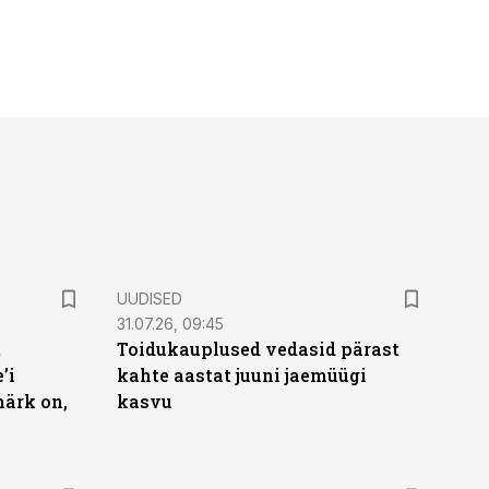
UUDISED
31.07.26, 09:45
t
Toidukauplused vedasid pärast
’i
kahte aastat juuni jaemüügi
märk on,
kasvu
ST