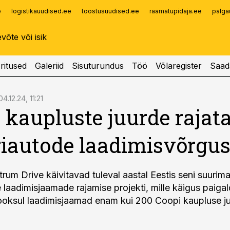
e
logistikauudised.ee
toostusuudised.ee
raamatupidaja.ee
palga
Infopank
Radar
ritused
Galeriid
Sisuturundus
Töö
Võlaregister
Saad
04.12.24, 11:21
 kaupluste juurde rajat
riautode laadimisvõrgus
trum Drive käivitavad tuleval aastal Eestis seni suurim
e laadimisjaamade rajamise projekti, mille käigus paiga
ooksul laadimisjaamad enam kui 200 Coopi kaupluse ju