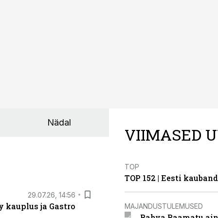
Liidus pole kokku lepitud ühtses, teaduspõhises ja toiduku
külje märgistuse eesmärk peaks olema tarbijainfo lihtsustam
Nädal
VIIMASED U
TOP
TOP 152 | Eesti kauba
29.07.26, 14:56
 kauplus ja Gastro
MAJANDUSTULEMUSED
Rahva Raamatu ains