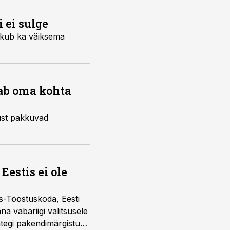
 ei sulge
ätkub ka väiksema
iab oma kohta
dust pakkuvad
Eestis ei ole
s-Tööstuskoda, Eesti
täna vabariigi valitsusele
htegi pakendimärgistuse