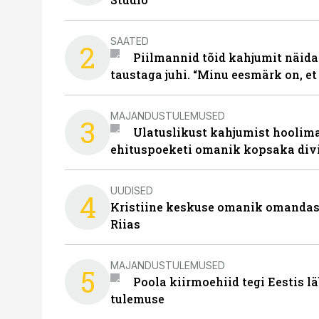
SAATED
2
Piilmannid tõid kahjumit näida
taustaga juhi. “Minu eesmärk on, et
MAJANDUSTULEMUSED
3
Ulatuslikust kahjumist hoolima
ehituspoeketi omanik kopsaka div
UUDISED
4
Kristiine keskuse omanik omanda
Riias
MAJANDUSTULEMUSED
5
Poola kiirmoehiid tegi Eestis l
tulemuse