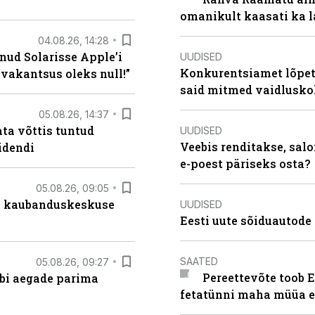
omanikult kaasati ka 
04.08.26, 14:28
nud Solarisse Apple’i
UUDISED
Konkurentsiamet lõpeta
 vakantsus oleks null!”
said mitmed vaidlusk
05.08.26, 14:37
ta võttis tuntud
UUDISED
Veebis renditakse, salo
idendi
e-poest päriseks osta?
05.08.26, 09:05
s kaubanduskeskuse
UUDISED
Eesti uute sõiduautode 
SAATED
05.08.26, 09:27
Pereettevõte toob E
äbi aegade parima
fetatünni maha müüa ei