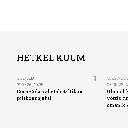
HETKEL KUUM
UUDISED
MAJANDU
31.07.26, 10:35
05.08.26, 1
Coca-Cola vahetab Baltikumi
Ulatusli
piirkonnajuhti
võttis t
omanik k