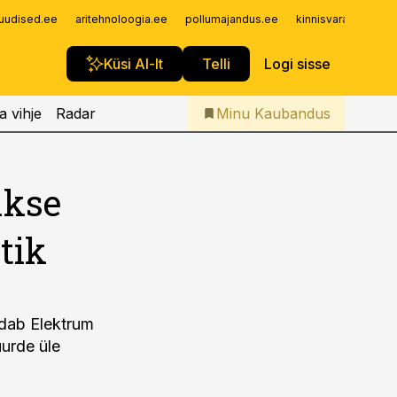
Iseteenindus
uudised.ee
aritehnoloogia.ee
pollumajandus.ee
kinnisvarauudised.
Telli Kaubandus
Küsi AI-lt
Telli
Logi sisse
a vihje
Radar
Minu Kaubandus
akse
tik
a
ldab Elektrum
urde üle