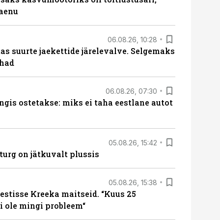
laenu
06.08.26, 10:28
s suurte jaekettide järelevalve. Selgemaks
ohad
06.08.26, 07:30
ngis ostetakse: miks ei taha eestlane autot
05.08.26, 15:42
turg on jätkuvalt plussis
05.08.26, 15:38
estisse Kreeka maitseid. “Kuus 25
 ole mingi probleem“