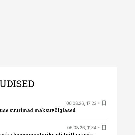
ltuure arvestavas
ine, mitte eksitamine.
UDISED
06.08.26, 17:23
nduse suurimad maksuvõlglased
06.08.26, 11:34
aks kasvumootoriks oli toitlustusäri,