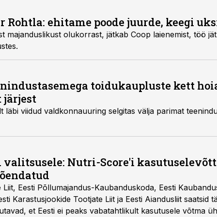
r Rohtla: ehitame poode juurde, keegi uksi
st majanduslikust olukorrast, jätkab Coop laienemist, töö j
stes.
enindustasemega toidukaupluste kett ho
 järjest
 läbi viidud valdkonnauuring selgitas välja parimat teenin
 valitsusele: Nutri-Score'i kasutuselevõtt 
tõendatud
e Liit, Eesti Põllumajandus-Kaubanduskoda, Eesti Kaubandu
 Eesti Karastusjookide Tootjate Liit ja Eesti Aiandusliit saatsid 
utavad, et Eesti ei peaks vabatahtlikult kasutusele võtma ü