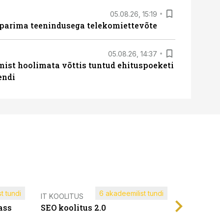
05.08.26, 15:19
 parima teenindusega telekomiettevõte
05.08.26, 14:37
mist hoolimata võttis tuntud ehituspoeketi
endi
t tundi
6 akadeemilist tundi
Müügijuh
IT KOOLITUS
ass
SEO koolitus 2.0