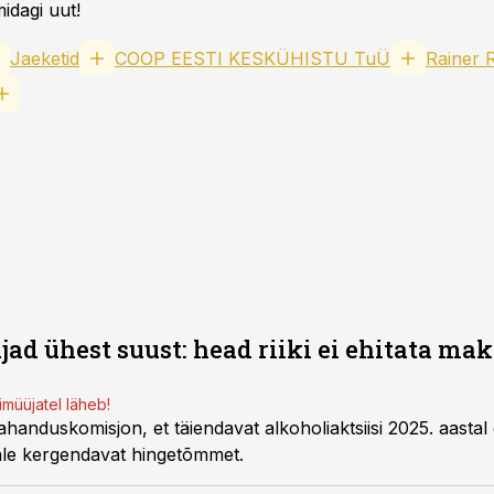
idagi uut!
Jaeketid
COOP EESTI KESKÜHISTU TuÜ
Rainer 
ad ühest suust: head riiki ei ehitata mak
imüüjatel läheb!
anduskomisjon, et täiendavat alkoholiaktsiisi 2025. aastal ei
ale kergendavat hingetõmmet.