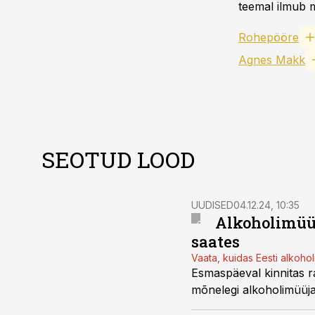
teemal ilmub m
Rohepööre
Agnes Makk
SEOTUD LOOD
UUDISED
04.12.24, 10:35
Alkoholimüüj
saates
Vaata, kuidas Eesti alkohol
Esmaspäeval kinnitas rah
mõnelegi alkoholimüüj