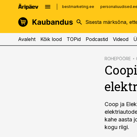
bestmarketing.ee
personaliuudised.e
kinnisvarauudised.ee
imelineajalugu.ee
logistikauudised.ee
imelineteadus.ee
Avaleht
Kõik lood
TOPid
Podcastid
Videod
Ü
cebook
ROHEPÖÖRE
Coopi
Twitter)
kedIn
elekt
ail
k
Coop ja Elek
elektriautod
kahe aasta j
kogu riigi.