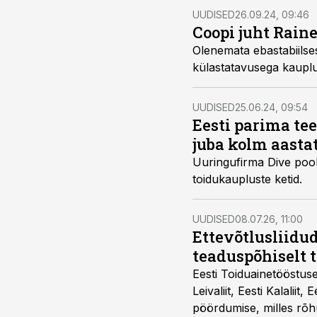
UUDISED
26.09.24, 09:46
Coopi juht Raine
Olenemata ebastabiilse
külastatavusega kauplu
UUDISED
25.06.24, 09:54
Eesti parima te
juba kolm aastat
Uuringufirma Dive poolt
toidukaupluste ketid.
UUDISED
08.07.26, 11:00
Ettevõtlusliidud
teaduspõhiselt 
Eesti Toiduainetööstus
Leivaliit, Eesti Kalaliit,
pöördumise, milles rõh