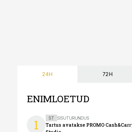
süsteemi kuni Euroopa 
lahenduses. Pakendi esi
24H
72H
ENIMLOETUD
ST
SISUTURUNDUS
1
Tartus avatakse PROMO Cash&Carry
Studio