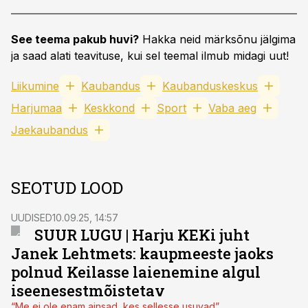
See teema pakub huvi?
Hakka neid märksõnu jälgima
ja saad alati teavituse, kui sel teemal ilmub midagi uut!
Liikumine
Kaubandus
Kaubanduskeskus
Harjumaa
Keskkond
Sport
Vaba aeg
Jaekaubandus
SEOTUD LOOD
UUDISED
10.09.25, 14:57
SUUR LUGU | Harju KEKi juht
Janek Lehtmets: kaupmeeste jaoks
polnud Keilasse laienemine algul
iseenesestmõistetav
“Me ei ole enam ainsad, kes sellesse usuvad”