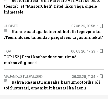
Restoranitest. Kim Päivistö verivärske resto
tõestab, et “MasterChefi” tiitel läks väga õigele
inimesele
UUDISED
07.08.26, 10:58
Kümne aastaga kelnerist hotelli tegevjuhiks.
„Teeninduses tähendab paigalseis tagasiminekut“
TOP
06.08.26, 17:23
TOP 152 | Eesti kaubanduse suurimad
maksuvõlglased
MAJANDUSTULEMUSED
06.08.26, 11:34
Rahva Raamatu ainsaks kasvumootoriks oli
toitlustusäri, omanikult kaasati ka laenu