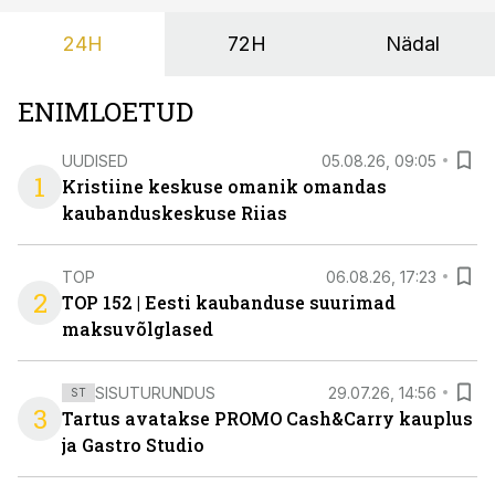
24H
72H
Nädal
ENIMLOETUD
UUDISED
05.08.26, 09:05
1
Kristiine keskuse omanik omandas
kaubanduskeskuse Riias
TOP
06.08.26, 17:23
2
TOP 152 | Eesti kaubanduse suurimad
maksuvõlglased
SISUTURUNDUS
29.07.26, 14:56
ST
3
Tartus avatakse PROMO Cash&Carry kauplus
ja Gastro Studio