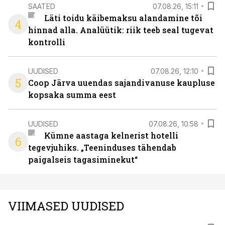
SAATED
07.08.26, 15:11
Läti toidu käibemaksu alandamine tõi
4
hinnad alla. Analüütik: riik teeb seal tugevat
kontrolli
UUDISED
07.08.26, 12:10
5
Coop Järva uuendas sajandivanuse kaupluse
kopsaka summa eest
UUDISED
07.08.26, 10:58
Kümne aastaga kelnerist hotelli
6
tegevjuhiks. „Teeninduses tähendab
paigalseis tagasiminekut“
VIIMASED UUDISED