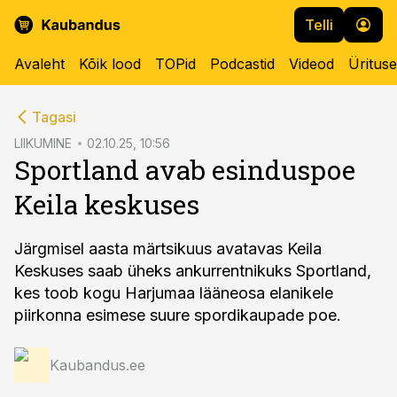
Telli
Avaleht
Kõik lood
TOPid
Podcastid
Videod
Üritus
cebook
Tagasi
Twitter)
LIIKUMINE
02.10.25, 10:56
Sportland avab esinduspoe
kedIn
Keila keskuses
ail
k
Järgmisel aasta märtsikuus avatavas Keila
Keskuses saab üheks ankurrentnikuks Sportland,
kes toob kogu Harjumaa lääneosa elanikele
piirkonna esimese suure spordikaupade poe.
Kaubandus.ee