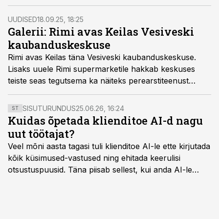
moodsa kino.
UUDISED
18.09.25, 18:25
Galerii: Rimi avas Keilas Vesiveski
kaubanduskeskuse
Rimi avas Keilas täna Vesiveski kaubanduskeskuse.
Lisaks uuele Rimi supermarketile hakkab keskuses
teiste seas tegutsema ka näiteks perearstiteenust
pakkuv Merelahe Tervisekeskus, ainulaadse
ringtreeningualaga Fitness 24/7 spordiklubi ja Aasia
SISUTURUNDUS
25.06.26, 16:24
ST
restoran Lucky Lotus.
Kuidas õpetada klienditoe AI-d nagu
uut töötajat?
Veel mõni aasta tagasi tuli klienditoe AI-le ette kirjutada
kõik küsimused-vastused ning ehitada keerulisi
otsustuspuusid. Täna piisab sellest, kui anda AI-le
ligipääs õigetele teadmisteallikatele ning kirjeldada
ülesanne tekstina.