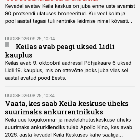
Kevadel avatav Keila keskus on juba enne uste avamist
90 protsendi ulatuses broneeritud. Kui veel kolm ja
pool aastat tagasi tuli rentnike leidmise nimel kõvasti
vaeva näha, siis täna ollakse juba positsioonil, kus
rentnikke saab juba ise valida, rääkis Harju KEKi juht
UUDISED
26.09.25, 10:04
Janek Lehtmets.
Keilas avab peagi uksed Lidli
kauplus
Keilas avab 9. oktoobril aadressil Põhjakaare 6 uksed
Lidli 19. kauplus, mis on ettevõtte jaoks juba viies sel
aastal avatud pood Eestis.
UUDISED
26.08.25, 10:34
Vaata, kes saab Keila keskuse üheks
suurimaks ankurrentnikuks
Keila uue kogukonna- ja meelelahutuskeskuse üheks
suurimaks ankurkliendiks tuleb Apollo Kino, kes avab
2026. aasta kevadel Keila Keskuses kahe saaliga