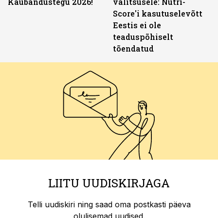
Kaubandustegu 2026!
valitsusele: Nutri-
Score'i kasutuselevõtt
Eestis ei ole
teaduspõhiselt
tõendatud
LIITU UUDISKIRJAGA
Telli uudiskiri ning saad oma postkasti päeva
olulisemad uudised.