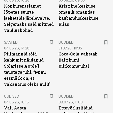
06.08.26, 10:28
05.08.26, 09:05
Konkurentsiamet
Kristiine keskuse
lõpetas suurte
omanik omandas
jaekettide järelevalve.
kaubanduskeskuse
Selgemaks said mitmed
Riias
vaidluskohad
SAATED
UUDISED
04.08.26, 14:28
31.07.26, 10:35
Piilmannid tõid
Coca-Cola vahetab
kahjumit näidanud
Baltikumi
Solarisse Apple’i
piirkonnajuhti
taustaga juhi. “Minu
eesmärk on, et
vakantsus oleks null!”
UUDISED
UUDISED
04.08.26, 10:18
08.07.26, 11:00
Vali Aasta
Ettevõtlusliidud