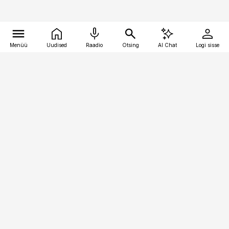
Menüü
Uudised
Raadio
Otsing
AI Chat
Logi sisse
Vana-Lõuna 39/1, 19094 Tallinn
(+372) 667 0111
kaubandus@kaubandus.ee
Telli
Reklaam
Firmast
Sisu kasutamisõigused
Ajakirjaniku
eetikakoodeks
Üldtingimused
Privaatsustingimused
Küpsiste poliitika
KKK