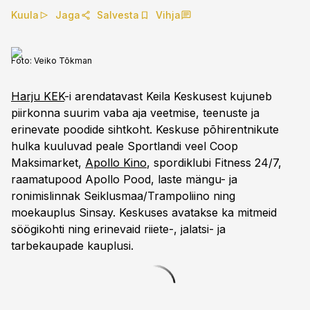
Kuula
Jaga
Salvesta
Vihja
Foto:
Veiko Tõkman
Harju KEK
-i arendatavast Keila Keskusest kujuneb
piirkonna suurim vaba aja veetmise, teenuste ja
erinevate poodide sihtkoht. Keskuse põhirentnikute
hulka kuuluvad peale Sportlandi veel Coop
Maksimarket,
Apollo Kino
, spordiklubi Fitness 24/7,
raamatupood Apollo Pood, laste mängu- ja
ronimislinnak Seiklusmaa/Trampoliino ning
moekauplus Sinsay. Keskuses avatakse ka mitmeid
söögikohti ning erinevaid riiete-, jalatsi- ja
tarbekaupade kauplusi.