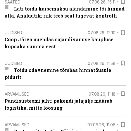
SAATED
07.08.26, 15:11
Läti toidu käibemaksu alandamine tõi hinnad
alla. Analüütik: riik teeb seal tugevat kontrolli
UUDISED
07.08.26, 12:10
Coop Järva uuendas sajandivanuse kaupluse
kopsaka summa eest
UUDISED
07.08.26, 11:58
Toidu odavnemine tõmbas hinnatõusule
pidurit
ARVAMUSED
07.08.26, 11:18
Pandisüsteemi juht: pakendi jalajälje määrab
logistika, mitte loosung
ARVAMUSED
07.08.26, 11:06