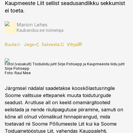
Kaupmeeste Liit sellist seadusandlikku sekkumist
ei toeta.
Marion Lehes
Kaubandus.ee toimetaja
Kuula
Jaga
Salvesta
Vihja
Fotol (vasakult) Toiduliidu juht Sirje Potisepp ja Kaupmeeste liidu juht
Sirje Potisepp
Foto:
Raul Mee
Järgmisel nädalal saadetakse kooskõlastusringile
Soome valitsuse ettepanek muuta toiduturgude
seadust. Arutluse all on keeld omamärgitooteid
eelistada ja nende riiulipaigutuse piiramine, samuti on
kõne all olnud võimalikud hinnapiirangud, mida
toetavad nii Soome Põllumeeste Liit kui ka Soome
Toiduainetööstuse Liit, vahendas
Kauppalehti
.