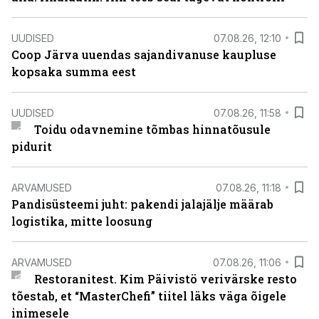
UUDISED
07.08.26, 12:10
Coop Järva uuendas sajandivanuse kaupluse
kopsaka summa eest
UUDISED
07.08.26, 11:58
Toidu odavnemine tõmbas hinnatõusule
pidurit
ARVAMUSED
07.08.26, 11:18
Pandisüsteemi juht: pakendi jalajälje määrab
logistika, mitte loosung
ARVAMUSED
07.08.26, 11:06
Restoranitest. Kim Päivistö verivärske resto
tõestab, et “MasterChefi” tiitel läks väga õigele
inimesele