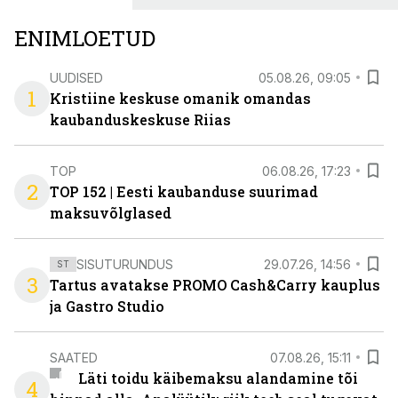
ENIMLOETUD
UUDISED
05.08.26, 09:05
1
Kristiine keskuse omanik omandas
kaubanduskeskuse Riias
TOP
06.08.26, 17:23
2
TOP 152 | Eesti kaubanduse suurimad
maksuvõlglased
SISUTURUNDUS
29.07.26, 14:56
ST
3
Tartus avatakse PROMO Cash&Carry kauplus
ja Gastro Studio
SAATED
07.08.26, 15:11
Läti toidu käibemaksu alandamine tõi
4