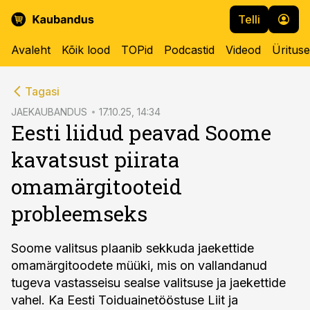
Telli
Avaleht
Kõik lood
TOPid
Podcastid
Videod
Üritus
cebook
Tagasi
Twitter)
JAEKAUBANDUS
17.10.25, 14:34
Eesti liidud peavad Soome
kedIn
kavatsust piirata
ail
omamärgitooteid
k
probleemseks
Soome valitsus plaanib sekkuda jaekettide
omamärgitoodete müüki, mis on vallandanud
tugeva vastasseisu sealse valitsuse ja jaekettide
vahel. Ka Eesti Toiduainetööstuse Liit ja