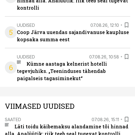
hinnad alla. Analüütik: riik teeb seal tugevat
kontrolli
UUDISED
07.08.26, 12:10
5
Coop Järva uuendas sajandivanuse kaupluse
kopsaka summa eest
UUDISED
07.08.26, 10:58
Kümne aastaga kelnerist hotelli
6
tegevjuhiks. „Teeninduses tähendab
paigalseis tagasiminekut“
VIIMASED UUDISED
SAATED
07.08.26, 15:11
Läti toidu käibemaksu alandamine tõi hinnad
alla. Analüütik: riik teeb seal tugevat kontrolli