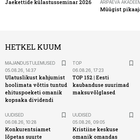
Jaekettide külastusseminar 2026
ÄRIPÄEVA AKADEE
Müügist pikaaj
HETKEL KUUM
MAJANDUSTULEMUSED
TOP
05.08.26, 14:37
06.08.26, 17:23
Ulatuslikust kahjumist
TOP 152 | Eesti
hoolimata võttis tuntud
kaubanduse suurimad
ehituspoeketi omanik
maksuvõlglased
kopsaka dividendi
UUDISED
UUDISED
06.08.26, 10:28
05.08.26, 09:05
Konkurentsiamet
Kristiine keskuse
lõpetas suurte
omanik omandas