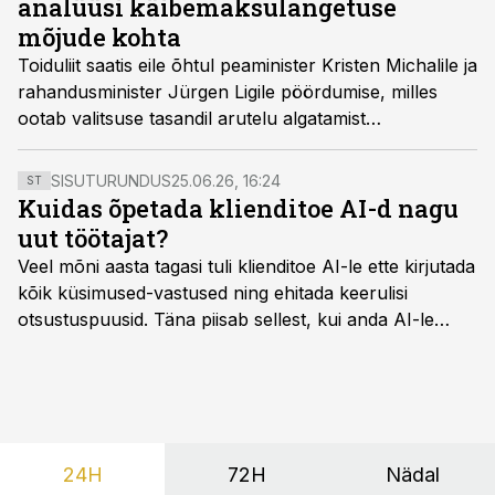
analüüsi käibemaksulangetuse
mõjude kohta
Toiduliit saatis eile õhtul peaminister Kristen Michalile ja
rahandusminister Jürgen Ligile pöördumise, milles
ootab valitsuse tasandil arutelu algatamist
toidukaupade kiire hinnatõusu pidurdamiseks. Liit peab
vajalikuks laiapõhjalise ja läbipaistva mõjuanalüüsi
SISUTURUNDUS
25.06.26, 16:24
ST
koostamist toiduainete käibemaksu alandamise mõjust
Kuidas õpetada klienditoe AI-d nagu
tarbijahindadele ja riigi eelarvele.
uut töötajat?
Veel mõni aasta tagasi tuli klienditoe AI-le ette kirjutada
kõik küsimused-vastused ning ehitada keerulisi
otsustuspuusid. Täna piisab sellest, kui anda AI-le
ligipääs õigetele teadmisteallikatele ning kirjeldada
ülesanne tekstina.
24H
72H
Nädal