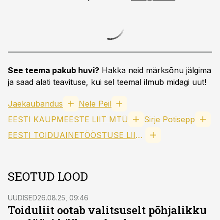
See teema pakub huvi?
Hakka neid märksõnu jälgima
ja saad alati teavituse, kui sel teemal ilmub midagi uut!
Jaekaubandus
Nele Peil
EESTI KAUPMEESTE LIIT MTÜ
Sirje Potisepp
EESTI TOIDUAINETÖÖSTUSE LIIT MTÜ
SEOTUD LOOD
UUDISED
26.08.25, 09:46
Toiduliit ootab valitsuselt põhjalikku