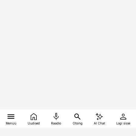
Menüü
Uudised
Raadio
Otsing
AI Chat
Logi sisse