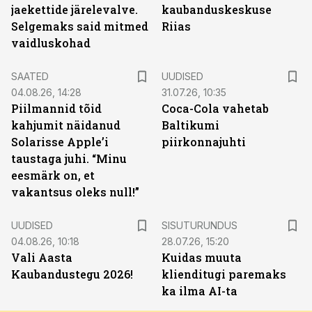
jaekettide järelevalve.
kaubanduskeskuse
Selgemaks said mitmed
Riias
vaidluskohad
SAATED
UUDISED
04.08.26, 14:28
31.07.26, 10:35
Piilmannid tõid
Coca-Cola vahetab
kahjumit näidanud
Baltikumi
Solarisse Apple’i
piirkonnajuhti
taustaga juhi. “Minu
eesmärk on, et
vakantsus oleks null!”
ST
UUDISED
SISUTURUNDUS
04.08.26, 10:18
28.07.26, 15:20
Vali Aasta
Kuidas muuta
Kaubandustegu 2026!
klienditugi paremaks
ka ilma AI-ta