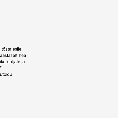
 tõsta esile
-aastaselt hea
iketootjate ja
”
utoidu