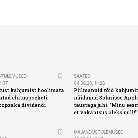
STULEMUSED
SAATED
4:37
04.08.26, 14:28
kust kahjumist hoolimata
Piilmannid tõid kahjumi
untud ehituspoeketi
näidanud Solarisse Apple
opsaka dividendi
taustaga juhi. “Minu ees
et vakantsus oleks null!”
MAJANDUSTULEMUSED