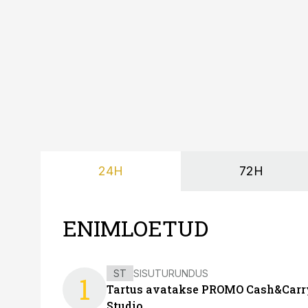
24H
72H
ENIMLOETUD
ST
SISUTURUNDUS
1
Tartus avatakse PROMO Cash&Carry
Studio