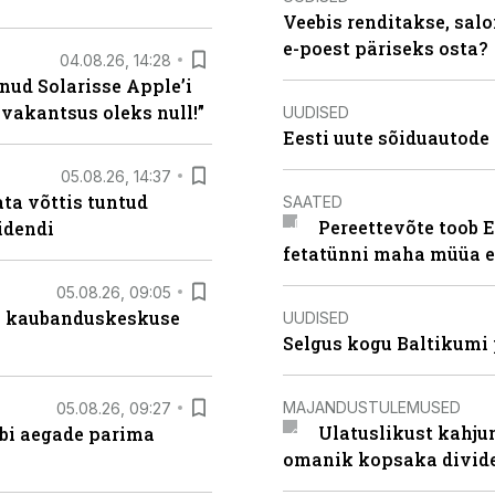
Veebis renditakse, salo
e-poest päriseks osta?
04.08.26, 14:28
nud Solarisse Apple’i
 vakantsus oleks null!”
UUDISED
Eesti uute sõiduautode 
05.08.26, 14:37
ta võttis tuntud
SAATED
Pereettevõte toob E
idendi
fetatünni maha müüa ei
05.08.26, 09:05
s kaubanduskeskuse
UUDISED
Selgus kogu Baltikumi
MAJANDUSTULEMUSED
05.08.26, 09:27
Ulatuslikust kahju
äbi aegade parima
omanik kopsaka divid