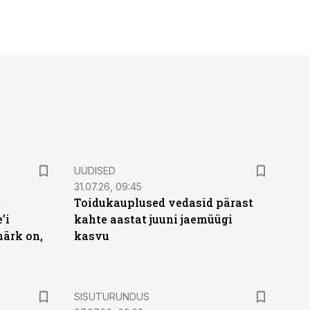
UUDISED
31.07.26, 09:45
t
Toidukauplused vedasid pärast
’i
kahte aastat juuni jaemüügi
märk on,
kasvu
ST
SISUTURUNDUS