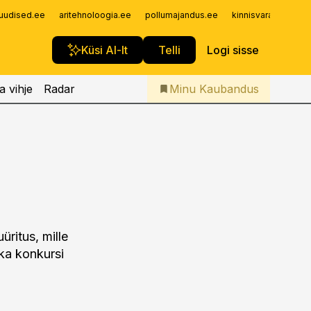
Iseteenindus
uudised.ee
aritehnoloogia.ee
pollumajandus.ee
kinnisvarauudised.
Telli Kaubandus
Küsi AI-lt
Telli
Logi sisse
a vihje
Radar
Minu Kaubandus
ritus, mille
 ka konkursi