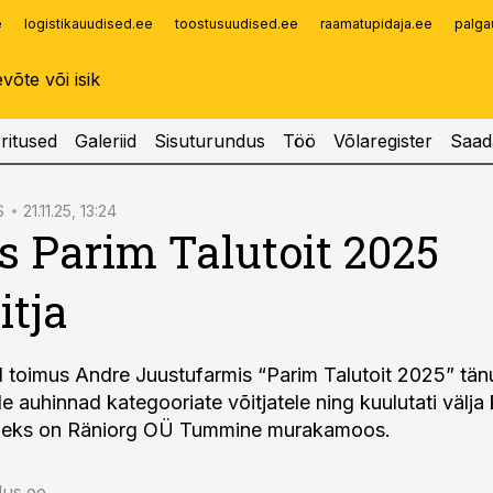
e
logistikauudised.ee
toostusuudised.ee
raamatupidaja.ee
palga
Infopank
Radar
ritused
Galeriid
Sisuturundus
Töö
Võlaregister
Saad
S
21.11.25, 13:24
s Parim Talutoit 2025
itja
l toimus Andre Juustufarmis “Parim Talutoit 2025” tänuü
le auhinnad kategooriate võitjatele ning kuulutati välja
milleks on Räniorg OÜ Tummine murakamoos.
us.ee