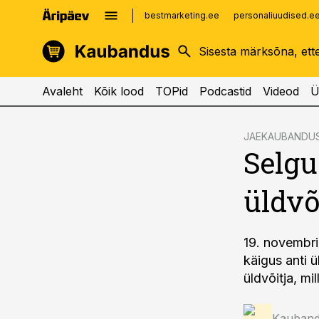
bestmarketing.ee
personaliuudised.e
kinnisvarauudised.ee
imelineajalugu.ee
logistikauudised.ee
imelineteadus.ee
Avaleht
Kõik lood
TOPid
Podcastid
Videod
Ü
cebook
JAEKAUBANDU
Selgu
Twitter)
kedIn
üldvõ
ail
k
19. novembri
käigus anti ü
üldvõitja, 
Kauband