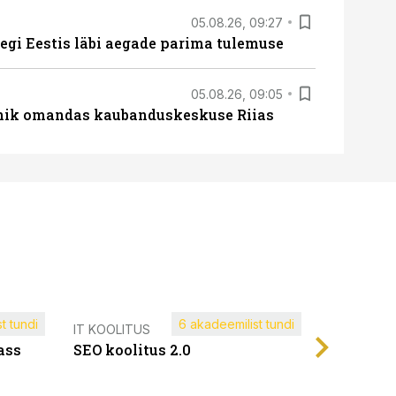
05.08.26, 09:27
tegi Eestis läbi aegade parima tulemuse
05.08.26, 09:05
nik omandas kaubanduskeskuse Riias
t tundi
6 akadeemilist tundi
Müügijuh
IT KOOLITUS
ass
SEO koolitus 2.0