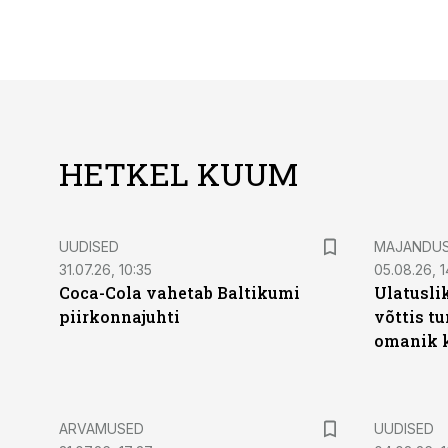
HETKEL KUUM
UUDISED
MAJANDU
31.07.26, 10:35
05.08.26, 1
Coca-Cola vahetab Baltikumi
Ulatusli
piirkonnajuhti
võttis t
omanik k
ARVAMUSED
UUDISED