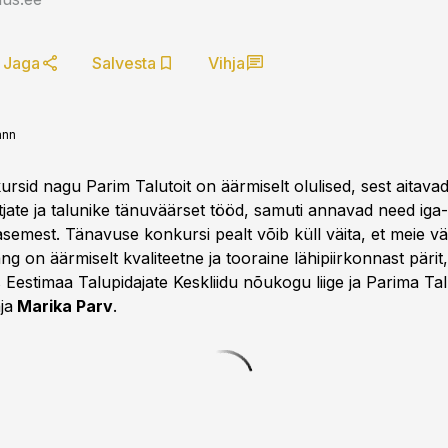
Jaga
Salvesta
Vihja
ann
ursid nagu Parim Talutoit on äärmiselt olulised, sest aitavad
tjate ja talunike tänuväärset tööd, samuti annavad need iga
 tasemest. Tänavuse konkursi pealt võib küll väita, et meie vä
ng on äärmiselt kvaliteetne ja tooraine lähipiirkonnast pärit,
Eestimaa Talupidajate Keskliidu nõukogu liige ja Parima Tal
ja
Marika Parv
.