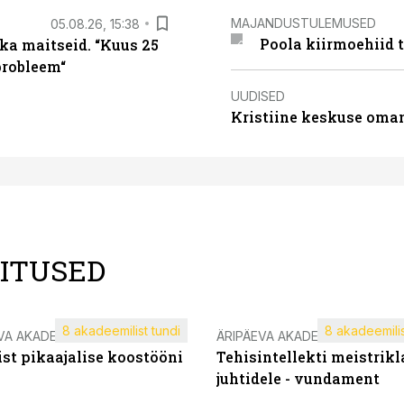
MAJANDUSTULEMUSED
05.08.26, 15:38
Poola kiirmoehiid 
ka maitseid. “Kuus 25
probleem“
UUDISED
Kristiine keskuse oma
LITUSED
8 akadeemilist tundi
8 akadeemilis
VA AKADEEMIA
ÄRIPÄEVA AKADEEMIA
st pikaajalise koostööni
Tehisintellekti meistrikl
juhtidele - vundament