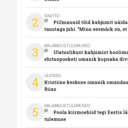
SAATED
2
Piilmannid tõid kahjumit näida
taustaga juhi. “Minu eesmärk on, et
MAJANDUSTULEMUSED
3
Ulatuslikust kahjumist hoolima
ehituspoeketi omanik kopsaka div
UUDISED
4
Kristiine keskuse omanik omanda
Riias
MAJANDUSTULEMUSED
5
Poola kiirmoehiid tegi Eestis l
tulemuse