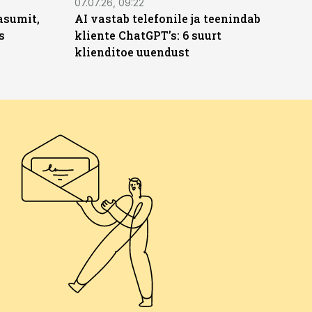
07.07.26, 09:22
asumit,
AI vastab telefonile ja teenindab
s
kliente ChatGPT’s: 6 suurt
klienditoe uuendust