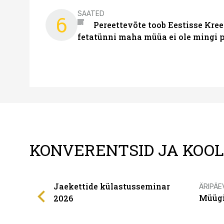
SAATED
6
Pereettevõte toob Eestisse Kree
fetatünni maha müüa ei ole mingi 
KONVERENTSID JA KOO
Jaekettide külastusseminar
ÄRIPÄE
Müügi
2026