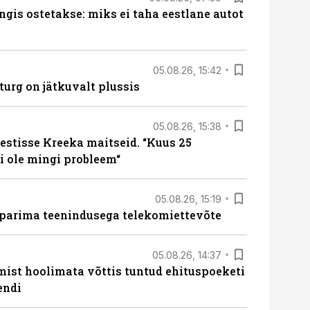
ngis ostetakse: miks ei taha eestlane autot
05.08.26, 15:42
turg on jätkuvalt plussis
05.08.26, 15:38
estisse Kreeka maitseid. “Kuus 25
 ole mingi probleem“
05.08.26, 15:19
 parima teenindusega telekomiettevõte
05.08.26, 14:37
mist hoolimata võttis tuntud ehituspoeketi
endi