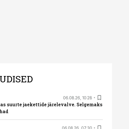
UDISED
06.08.26, 10:28
s suurte jaekettide järelevalve. Selgemaks
ohad
06.08.26, 07:30