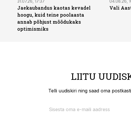
31.07.26, 17:37
04.08.26, 1
Jaekaubandus kaotas kevadel
Vali Aas
hoogu, kuid teine poolaasta
annab põhjust mõõdukaks
optimismiks
LIITU UUDIS
Telli uudiskiri ning saad oma postkas