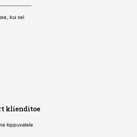
se, kui sel
rt klienditoe
uma kippuvatele