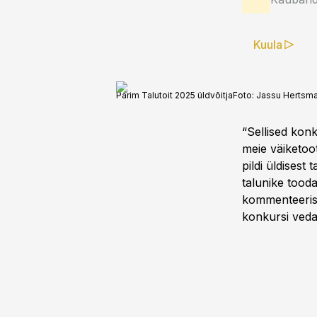
Kuula
Parim Talutoit 2025 üldvõitja
Foto:
Jassu Hertsm
“Sellised konk
meie väiketoo
pildi üldisest
talunike tooda
kommenteeris 
konkursi veda