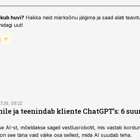
kub huvi?
Hakka neid märksõnu jälgima ja saad alati teavitu
idagi uut!
s
7.26, 09:22
nile ja teenindab kliente ChatGPT’s: 6 suu
kse AI-st, mõeldakse sageli vestlusrobotit, mis vastab kord
 on see täna vaid väike osa sellest, mida AI suudab teha.