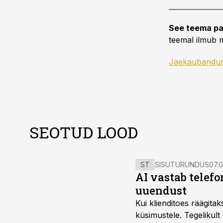
See teema pa
teemal ilmub m
Jaekaubandu
SEOTUD LOOD
ST
SISUTURUNDUS
07.0
AI vastab telefo
uuendust
Kui klienditoes räägita
küsimustele. Tegelikult