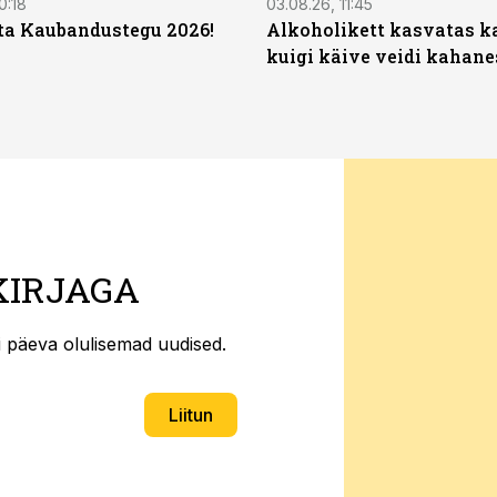
0:18
03.08.26, 11:45
ta Kaubandustegu 2026!
Alkoholikett kasvatas k
kuigi käive veidi kahane
KIRJAGA
ti päeva olulisemad uudised.
Liitun