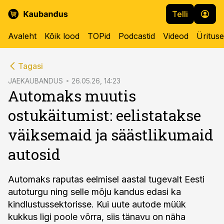
Telli
Avaleht
Kõik lood
TOPid
Podcastid
Videod
Üritus
cebook
Tagasi
Twitter)
JAEKAUBANDUS
26.05.26, 14:23
Automaks muutis
kedIn
ostukäitumist: eelistatakse
ail
väiksemaid ja säästlikumaid
k
autosid
Automaks raputas eelmisel aastal tugevalt Eesti
autoturgu ning selle mõju kandus edasi ka
kindlustussektorisse. Kui uute autode müük
kukkus ligi poole võrra, siis tänavu on näha