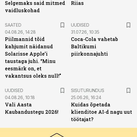
Selgemaks said mitmed
Riias
vaidluskohad
SAATED
UUDISED
04.08.26, 14:28
31.07.26, 10:35
Piilmannid tõid
Coca-Cola vahetab
kahjumit näidanud
Baltikumi
Solarisse Apple’i
piirkonnajuhti
taustaga juhi. “Minu
eesmärk on, et
vakantsus oleks null!”
ST
UUDISED
SISUTURUNDUS
04.08.26, 10:18
25.06.26, 16:24
Vali Aasta
Kuidas õpetada
Kaubandustegu 2026!
klienditoe AI-d nagu uut
töötajat?