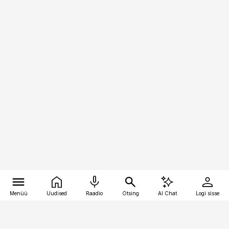
Menüü
Uudised
Raadio
Otsing
AI Chat
Logi sisse