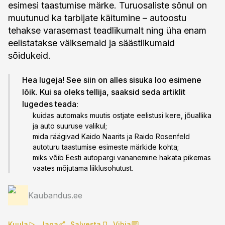
esimesi taastumise märke. Turuosaliste sõnul on
muutunud ka tarbijate käitumine – autoostu
tehakse varasemast teadlikumalt ning üha enam
eelistatakse väiksemaid ja säästlikumaid
sõidukeid.
Hea lugeja! See siin on alles sisuka loo esimene
lõik. Kui sa oleks tellija, saaksid seda artiklit
lugedes teada:
kuidas automaks muutis ostjate eelistusi kere, jõuallika
ja auto suuruse valikul;
mida räägivad Kaido Naarits ja Raido Rosenfeld
autoturu taastumise esimeste märkide kohta;
miks võib Eesti autopargi vananemine hakata pikemas
vaates mõjutama liiklusohutust.
Kaubandus.ee
Kuula
Jaga
Salvesta
Vihja