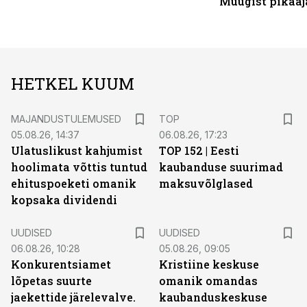
Müügist pikaaj
HETKEL KUUM
MAJANDUSTULEMUSED
TOP
05.08.26, 14:37
06.08.26, 17:23
Ulatuslikust kahjumist
TOP 152 | Eesti
hoolimata võttis tuntud
kaubanduse suurimad
ehituspoeketi omanik
maksuvõlglased
kopsaka dividendi
UUDISED
UUDISED
06.08.26, 10:28
05.08.26, 09:05
Konkurentsiamet
Kristiine keskuse
lõpetas suurte
omanik omandas
jaekettide järelevalve.
kaubanduskeskuse