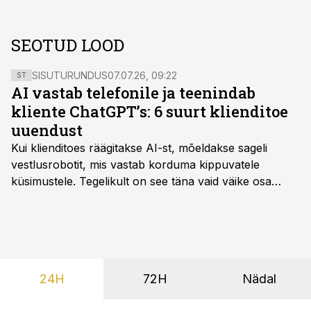
SEOTUD LOOD
SISUTURUNDUS
07.07.26, 09:22
ST
AI vastab telefonile ja teenindab
kliente ChatGPT’s: 6 suurt klienditoe
uuendust
Kui klienditoes räägitakse AI-st, mõeldakse sageli
vestlusrobotit, mis vastab korduma kippuvatele
küsimustele. Tegelikult on see täna vaid väike osa
sellest, mida AI suudab teha.
24H
72H
Nädal