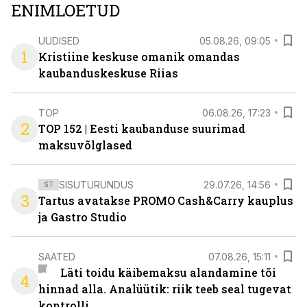
ENIMLOETUD
UUDISED
05.08.26, 09:05
1
Kristiine keskuse omanik omandas
kaubanduskeskuse Riias
TOP
06.08.26, 17:23
2
TOP 152 | Eesti kaubanduse suurimad
maksuvõlglased
SISUTURUNDUS
29.07.26, 14:56
ST
3
Tartus avatakse PROMO Cash&Carry kauplus
ja Gastro Studio
SAATED
07.08.26, 15:11
Läti toidu käibemaksu alandamine tõi
4
hinnad alla. Analüütik: riik teeb seal tugevat
kontrolli