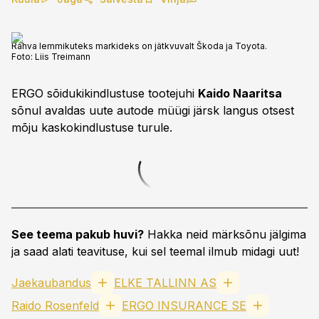
Rahva lemmikuteks markideks on jätkvuvalt Škoda ja Toyota.
Foto:
Liis Treimann
ERGO sõidukikindlustuse tootejuhi
Kaido Naaritsa
sõnul avaldas uute autode müügi järsk langus otsest
mõju kaskokindlustuse turule.
See teema pakub huvi?
Hakka neid märksõnu jälgima
ja saad alati teavituse, kui sel teemal ilmub midagi uut!
Jaekaubandus
ELKE TALLINN AS
Raido Rosenfeld
ERGO INSURANCE SE