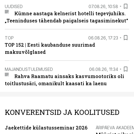
UUDISED
07.08.26, 10:58
Kümne aastaga kelnerist hotelli tegevjuhiks.
„Teeninduses tähendab paigalseis tagasiminekut“
TOP
06.08.26, 17:23
TOP 152 | Eesti kaubanduse suurimad
maksuvõlglased
MAJANDUSTULEMUSED
06.08.26, 11:34
Rahva Raamatu ainsaks kasvumootoriks oli
toitlustusäri, omanikult kaasati ka laenu
KONVERENTSID JA KOOLITUSED
Jaekettide külastusseminar 2026
ÄRIPÄEVA AKADEE