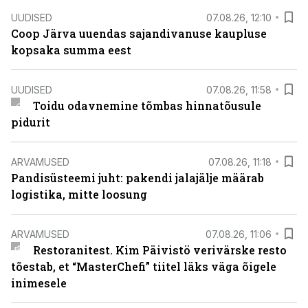
UUDISED
07.08.26, 12:10
Coop Järva uuendas sajandivanuse kaupluse
kopsaka summa eest
UUDISED
07.08.26, 11:58
Toidu odavnemine tõmbas hinnatõusule
pidurit
ARVAMUSED
07.08.26, 11:18
Pandisüsteemi juht: pakendi jalajälje määrab
logistika, mitte loosung
ARVAMUSED
07.08.26, 11:06
Restoranitest. Kim Päivistö verivärske resto
tõestab, et “MasterChefi” tiitel läks väga õigele
inimesele