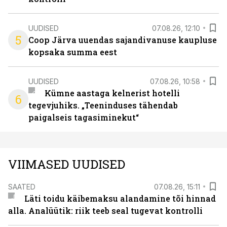
UUDISED
07.08.26, 12:10
5
Coop Järva uuendas sajandivanuse kaupluse
kopsaka summa eest
UUDISED
07.08.26, 10:58
Kümne aastaga kelnerist hotelli
6
tegevjuhiks. „Teeninduses tähendab
paigalseis tagasiminekut“
VIIMASED UUDISED
SAATED
07.08.26, 15:11
Läti toidu käibemaksu alandamine tõi hinnad
alla. Analüütik: riik teeb seal tugevat kontrolli