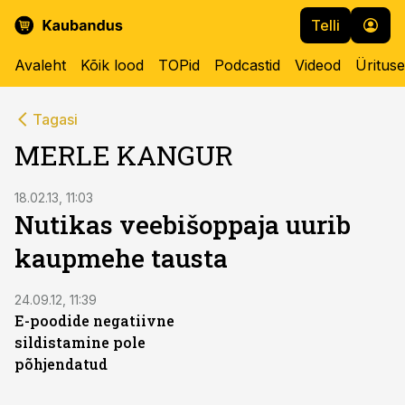
Telli
Avaleht
Kõik lood
TOPid
Podcastid
Videod
Üritus
Tagasi
MERLE KANGUR
18.02.13, 11:03
Nutikas veebišoppaja uurib
kaupmehe tausta
24.09.12, 11:39
E-poodide negatiivne
sildistamine pole
põhjendatud