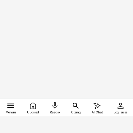
Menüü
Uudised
Raadio
Otsing
AI Chat
Logi sisse