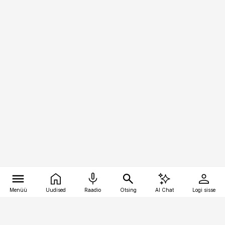
Menüü
Uudised
Raadio
Otsing
AI Chat
Logi sisse