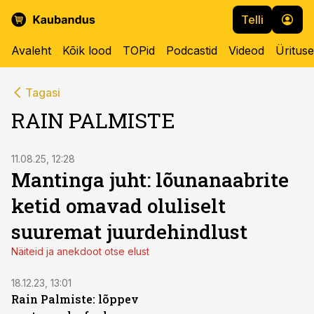
Telli
Avaleht
Kõik lood
TOPid
Podcastid
Videod
Üritus
Tagasi
RAIN PALMISTE
11.08.25, 12:28
Mantinga juht: lõunanaabrite
ketid omavad oluliselt
suuremat juurdehindlust
Näiteid ja anekdoot otse elust
18.12.23, 13:01
Rain Palmiste: lõppev