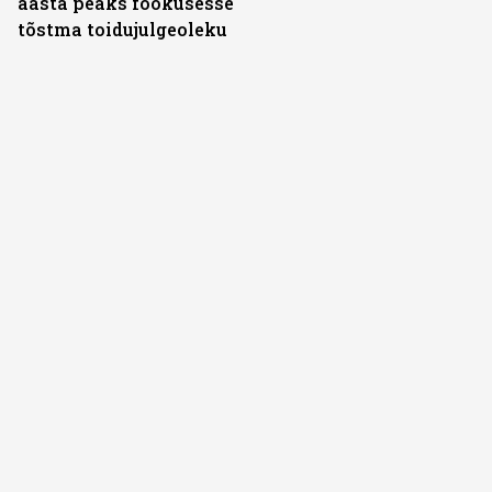
aasta peaks fookusesse
tõstma toidujulgeoleku