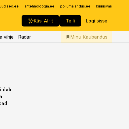
Iseteenindus
uudised.ee
aritehnoloogia.ee
pollumajandus.ee
kinnisvarauudised.
Telli Kaubandus
Küsi AI-lt
Telli
Logi sisse
a vihje
Radar
Minu Kaubandus
iidab
a
sad