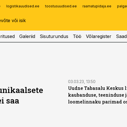
e
logistikauudised.ee
toostusuudised.ee
raamatupidaja.ee
palga
Infopank
Radar
ritused
Galeriid
Sisuturundus
Töö
Võlaregister
Saad
ST
03.03.23, 13:50
unikaalsete
Uudne Tabasalu Keskus l
kaubanduse, teeninduse j
ei saa
loomelinnaku parimad o