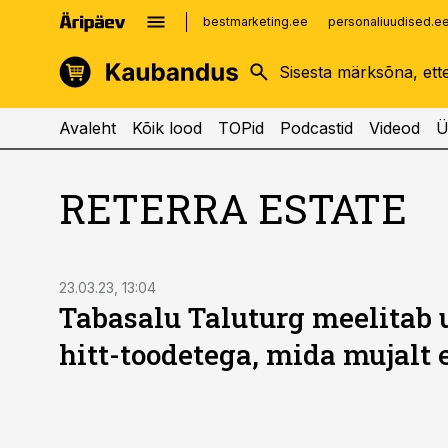
bestmarketing.ee
personaliuudised.e
kinnisvarauudised.ee
imelineajalugu.ee
logistikauudised.ee
imelineteadus.ee
Avaleht
Kõik lood
TOPid
Podcastid
Videod
Ü
RETERRA ESTATE
ST
23.03.23, 13:04
Tabasalu Taluturg meelitab 
hitt-toodetega, mida mujalt 