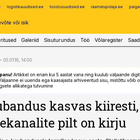
e
logistikauudised.ee
toostusuudised.ee
raamatupidaja.ee
palga
Infopank
Radar
ritused
Galeriid
Sisuturundus
Töö
Võlaregister
Saad
05.01.16, 14:00
panu!
Artikkel on enam kui 5 aastat vana ning kuulub väljaande digi
. Väljaanne ei uuenda ega kaasajasta arhiveeritud sisu, mistõttu võib ol
sete allikatega tutvumine
bandus kasvas kiiresti,
kanalite pilt on kirju