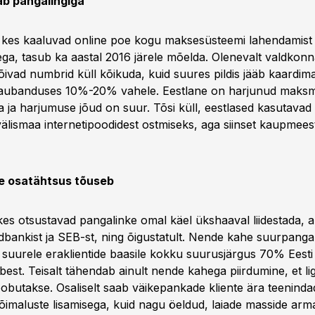
ab pangalingiga
kes kaaluvad online poe kogu maksesüsteemi lahendamist 
ga, tasub ka aastal 2016 järele mõelda. Olenevalt valdkonna
õivad numbrid küll kõikuda, kuid suures pildis jääb kaardim
kaubanduses 10%-20% vahele. Eestlane on harjunud maks
a ja harjumuse jõud on suur. Tõsi küll, eestlased kasutava
 välismaa internetipoodidest ostmiseks, aga siinset kaupmees
e osatähtsus tõuseb
s otsustavad pangalinke omal käel ükshaaval liidestada, a
edbankist ja SEB-st, ning õigustatult. Nende kahe suurpanga
suurele eraklientide baasile kokku suurusjärgus 70% Eesti
est. Teisalt tähendab ainult nende kahega piirdumine, et lig
oobutakse. Osaliselt saab väikepankade kliente ära teeninda
imaluste lisamisega, kuid nagu öeldud, laiade masside arm