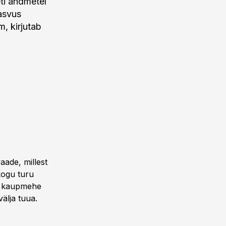
eti andmetel
kasvus
m, kirjutab
aade, millest
kogu turu
ud kaupmehe
älja tuua.