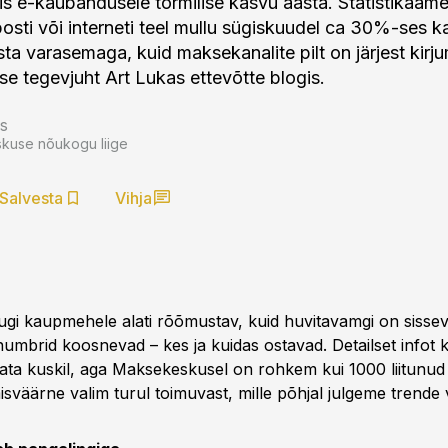
tis e-kaubandusele tormilise kasvu aasta. Statistikaam
posti või interneti teel mullu sügiskuudel ca 30%-ses 
ta varasemaga, kuid maksekanalite pilt on järjest kirju
 tegevjuht Art Lukas ettevõtte blogis.
s
kuse nõukogu liige
Salvesta
Vihja
gi kaupmehele alati rõõmustav, kuid huvitavamgi on sissev
umbrid koosnevad – kes ja kuidas ostavad. Detailset infot 
data kuskil, aga Maksekeskusel on rohkem kui 1000 liitun
sväärne valim turul toimuvast, mille põhjal julgeme trende v