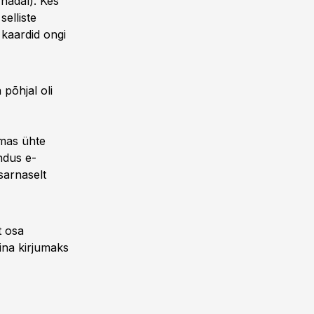
 nädal). Kes
elliste
kaardid ongi
 põhjal oli
emas ühte
ndus e-
sarnaselt
t osa
ina kirjumaks