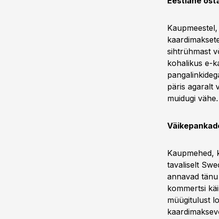
Eestlane ost
Kaupmeestel, 
kaardimaksete
sihtrühmast v
kohalikus e-
pangalinkideg
päris agaralt
muidugi vähe.
Väikepankad
Kaupmehed, ke
tavaliselt Sw
annavad tänu 
kommertsi käib
müügitulust l
kaardimaksevõ