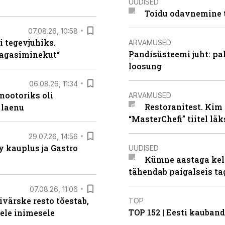
UUDISED
Toidu odavnemine 
07.08.26, 10:58
i tegevjuhiks.
ARVAMUSED
Pandisüsteemi juht: pak
tagasiminekut“
loosung
06.08.26, 11:34
ootoriks oli
ARVAMUSED
Restoranitest. Kim 
 laenu
“MasterChefi” tiitel lä
29.07.26, 14:56
 kauplus ja Gastro
UUDISED
Kümne aastaga keln
tähendab paigalseis t
07.08.26, 11:06
ivärske resto tõestab,
TOP
TOP 152 | Eesti kauba
gele inimesele