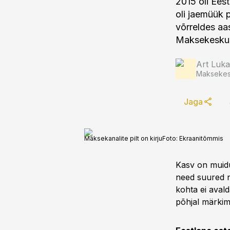
2015 oli Ees
oli jaemüük 
võrreldes aas
Maksekeskuse
Art Luka
Maksekes
Jaga
Maksekanalite pilt on kirju
Foto:
Ekraanitõmmis
Kasv on muidu
need suured n
kohta ei aval
põhjal märkimi