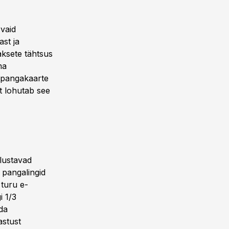
vaid
st ja
aksete tähtsus
ma
d pangakaarte
t lohutab see
lustavad
 pangalingid
 turu e-
i 1/3
da
astust