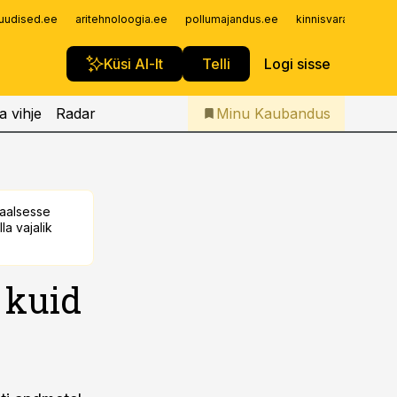
Iseteenindus
uudised.ee
aritehnoloogia.ee
pollumajandus.ee
kinnisvarauudised.
Telli Kaubandus
Küsi AI-lt
Telli
Logi sisse
a vihje
Radar
Minu Kaubandus
taalsesse
la vajalik
 kuid