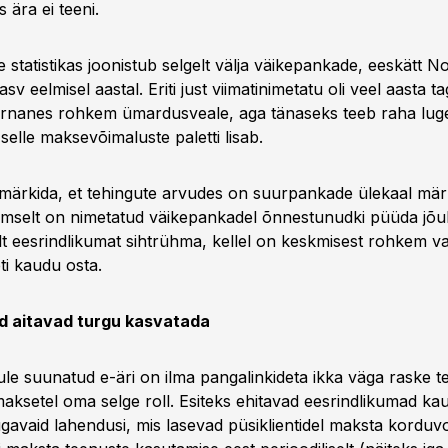
 ära ei teeni.
statistikas joonistub selgelt välja väikepankade, eeskätt N
v eelmisel aastal. Eriti just viimatinimetatu oli veel aasta tag
 sarnanes rohkem ümardusveale, aga tänaseks teeb raha lug
a selle maksevõimaluste paletti lisab.
 märkida, et tehingute arvudes on suurpankade ülekaal mä
 Ilmselt on nimetatud väikepankadel õnnestunudki püüda jõu
elt eesrindlikumat sihtrühma, kellel on keskmisest rohkem v
eti kaudu osta.
 aitavad turgu kasvatada
rule suunatud e-äri on ilma pangalinkideta ikka väga raske t
maksetel oma selge roll. Esiteks ehitavad eesrindlikumad 
gavaid lahendusi, mis lasevad püsiklientidel maksta korduv