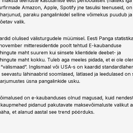
i maksta teenuste kasutamise eest perioodiliselt (näiteks iga
rfirmade Amazon, Apple, Spotify jne tasulisi teenuseid, on s
arjunud, paraku pangalinkidel selline võimekus puudub ja 
võetav valik.
rdid olulised välisturgudele müümisel. Eesti Panga statistika
november mitteresidentide poolt tehtud E-kaubanduse
ehingute maht suurem kui siinsete klientidele deebet- ja
tehingute maht kokku. Tuleb aga meeles pidada, et ei ole ol
välismaad”. Inglismaal või USA-s on kaardid standardlahe
seevastu lähinaabrid soomlased, lätlased ja leedulased on 
arjumustes üsna pangalinkide usku.
õimalused on e-kaubanduses olnud magusad, kuid nendes
kaupmehed pidanud pakutavate maksevõimaluste valikut a
näha, et alanud aastal see trend pöörduks.