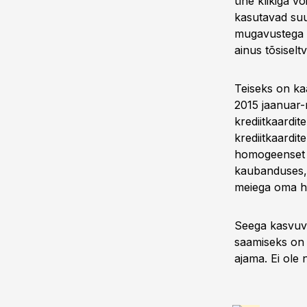
ühe klikiga võ
kasutavad suu
mugavustega h
ainus tõsiselt
Teiseks on kaa
2015 jaanuar-
krediitkaardit
krediitkaardi
homogeenset “
kaubanduses, 
meiega oma h
Seega kasvuv
saamiseks on 
ajama. Ei ole 