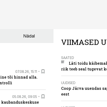
Nädal
VIIMASED U
SAATED
Läti toidu käibema
riik teeb seal tugevat k
07.08.26, 15:11
ne tõi hinnad alla.
ntrolli
UUDISED
Coop Järva uuendas s
eest
05.08.26, 09:05
s kaubanduskeskuse