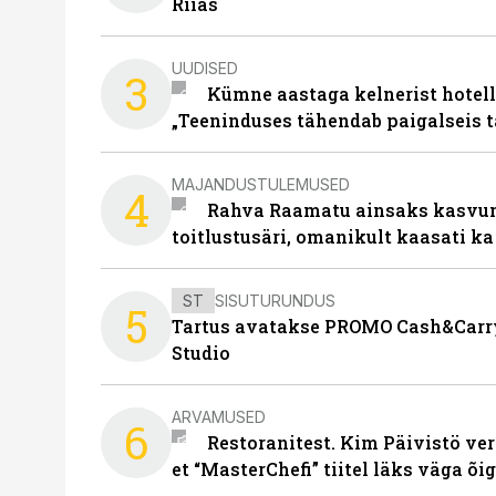
Riias
UUDISED
3
Kümne aastaga kelnerist hotell
„Teeninduses tähendab paigalseis 
MAJANDUSTULEMUSED
4
Rahva Raamatu ainsaks kasvum
toitlustusäri, omanikult kaasati ka
ST
SISUTURUNDUS
5
Tartus avatakse PROMO Cash&Carry
Studio
ARVAMUSED
6
Restoranitest. Kim Päivistö ver
et “MasterChefi” tiitel läks väga õi