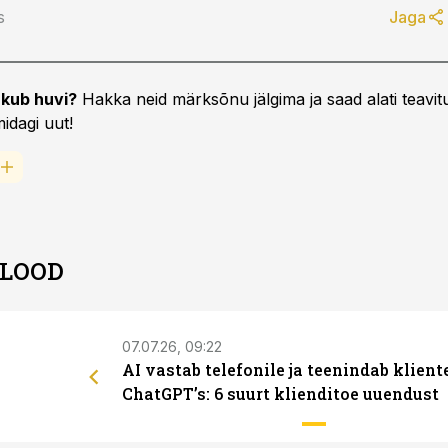
s
Jaga
kub huvi?
Hakka neid märksõnu jälgima ja saad alati teavitu
idagi uut!
 LOOD
07.07.26, 09:22
AI vastab telefonile ja teenindab klient
ChatGPT’s: 6 suurt klienditoe uuendust