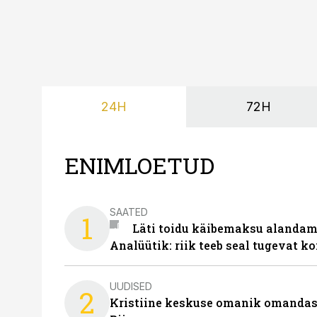
24H
72H
ENIMLOETUD
SAATED
1
Läti toidu käibemaksu alandami
Analüütik: riik teeb seal tugevat ko
UUDISED
2
Kristiine keskuse omanik omanda