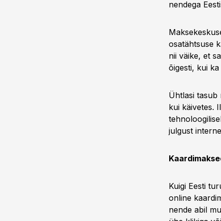
nendega Eestis
Maksekeskuse 
osatähtsuse kas
nii väike, et
õigesti, kui k
Ühtlasi tasub
kui käivetes.
tehnoloogilis
julgust intern
Kaardimaksed
Kuigi Eesti tu
online kaardi
nende abil mu