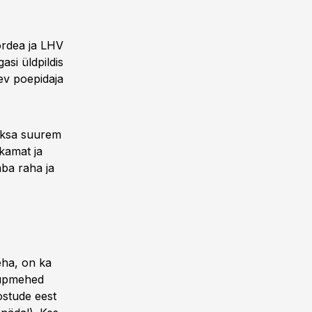
ordea ja LHV
asi üldpildis
ev poepidaja
rksa suurem
kamat ja
aba raha ja
eha, on ka
kaupmehed
ostude eest