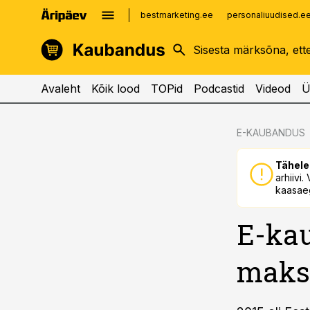
bestmarketing.ee
personaliuudised.e
kinnisvarauudised.ee
imelineajalugu.ee
logistikauudised.ee
imelineteadus.ee
Avaleht
Kõik lood
TOPid
Podcastid
Videod
Ü
cebook
cebook
E-KAUBANDUS
Twitter)
Twitter)
Tähele
kedIn
kedIn
arhiivi
kaasaeg
ail
ail
E-kau
k
k
makse