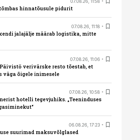
07.08.26, 11:58
tõmbas hinnatõusule pidurit
07.08.26, 11:18
endi jalajälje määrab logistika, mitte
07.08.26, 11:06
Päivistö verivärske resto tõestab, et
ks väga õigele inimesele
07.08.26, 10:58
erist hotelli tegevjuhiks. „Teeninduses
agasiminekut“
06.08.26, 17:23
nduse suurimad maksuvõlglased