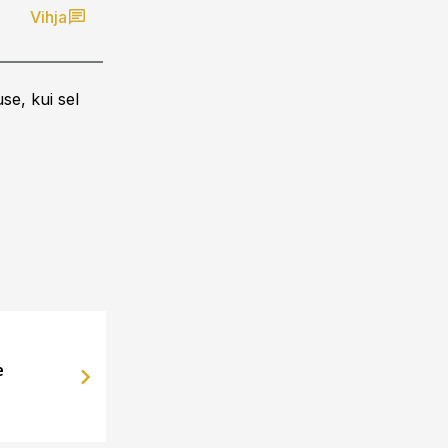
Vihja
se, kui sel
e