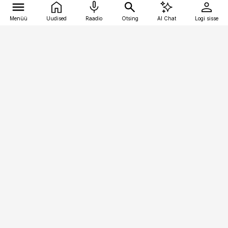
Menüü
Uudised
Raadio
Otsing
AI Chat
Logi sisse
Vana-Lõuna 39/1, 19094 Tallinn
(+372) 667 0111
kaubandus@kaubandus.ee
Telli
Reklaam
Firmast
Sisu kasutamisõigused
Ajakirjaniku
eetikakoodeks
Üldtingimused
Privaatsustingimused
Küpsiste poliitika
KKK
Eesti Meediaettevõtete
Eelistuste haldamine
Liit