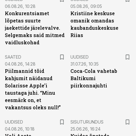
06.08.26, 10:28
05.08.26, 09:05
Konkurentsiamet
Kristiine keskuse
lõpetas suurte
omanik omandas
jaekettide järelevalve.
kaubanduskeskuse
Selgemaks said mitmed
Riias
vaidluskohad
SAATED
UUDISED
04.08.26, 14:28
31.07.26, 10:35
Piilmannid tõid
Coca-Cola vahetab
kahjumit näidanud
Baltikumi
Solarisse Apple’i
piirkonnajuhti
taustaga juhi. “Minu
eesmärk on, et
vakantsus oleks null!”
ST
UUDISED
SISUTURUNDUS
04.08.26, 10:18
25.06.26, 16:24
Vali Aasta
Kuidas õpetada