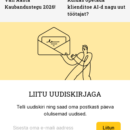
Kaubandustegu 2026!
klienditoe AI-d nagu uut
töötajat?
LIITU UUDISKIRJAGA
Telli uudiskiri ning saad oma postkasti päeva
olulisemad uudised.
Liitun