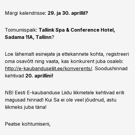
Märgi kalendrisse:
29. ja 30. aprillil?
Toimumispaik:
Tallink Spa & Conference Hotel,
Sadama 11A, Tallinn
?
Loe lähemalt esinejate ja ettekannete kohta, registreeri
oma osavõtt ning vaata, kas konkurent juba osaleb:
http://e-kaubanduseliit.ee/konverents/
. Soodushinnad
kehtivad
20. aprillini!
NB! Eesti E-kaubanduse Liidu liikmetele kehtivad eriti
magusad hinnad! Kui Sa ei ole veel jõudnud, astu
liikmeks juba täna!
Peatse kohtumiseni,