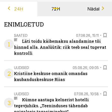
24H
72H
Nädal
ENIMLOETUD
SAATED
07.08.26, 15:11
Läti toidu käibemaksu alandamine tõi
1
hinnad alla. Analüütik: riik teeb seal tugevat
kontrolli
UUDISED
05.08.26, 09:05
2
Kristiine keskuse omanik omandas
kaubanduskeskuse Riias
UUDISED
07.08.26, 10:58
Kümne aastaga kelnerist hotelli
3
tegevjuhiks. „Teeninduses tähendab
paigalseis tagasiminekut“