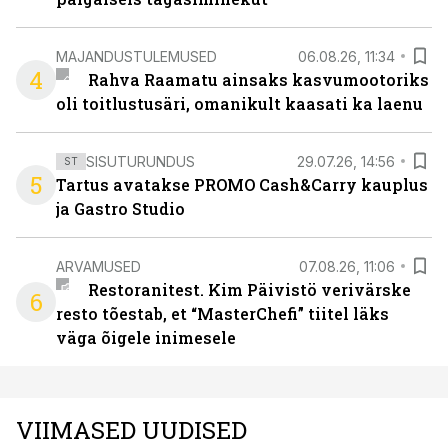
MAJANDUSTULEMUSED
06.08.26, 11:34
4
Rahva Raamatu ainsaks kasvumootoriks
oli toitlustusäri, omanikult kaasati ka laenu
SISUTURUNDUS
29.07.26, 14:56
ST
5
Tartus avatakse PROMO Cash&Carry kauplus
ja Gastro Studio
ARVAMUSED
07.08.26, 11:06
Restoranitest. Kim Päivistö verivärske
6
resto tõestab, et “MasterChefi” tiitel läks
väga õigele inimesele
VIIMASED UUDISED