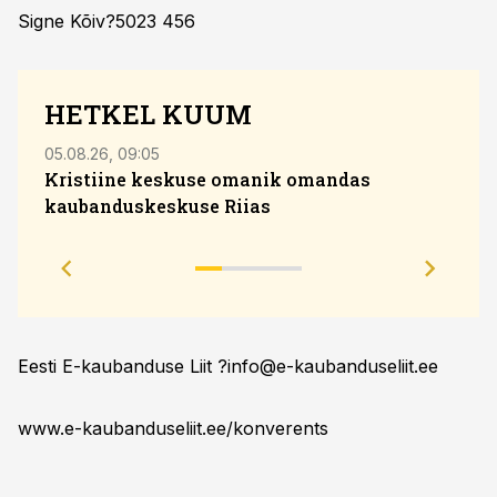
Signe Kõiv?5023 456
HETKEL KUUM
05.08.26, 09:05
07.08.
Kristiine keskuse omanik omandas
kaubanduskeskuse Riias
hinna
tuge
Eesti E-kaubanduse Liit ?
info@e-kaubanduseliit.ee
www.e-kaubanduseliit.ee/konverents