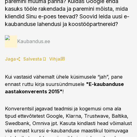
paremini müüma panna? Kuidas Google enda
kasuks tööle rakendada ja paremini mõista, mida
kliendid Sinu e-poes teevad? Soovid leida uusi e-
kaubanduse lahendusi ja koostööpartnereid?
Kaubandus.ee
Jaga
Salvesta
Vihja
Kui vastasid vähemalt ühele küsimusele “jah”, pane
ennast ruttu kirja suursündmusele
"E-kaubanduse
aastakonverents 2015"
!
Konverentsil jagavad teadmisi ja kogemusi oma ala
tipud ettevõtetest Google, Klarna, Trustwave, Baltika,
Swedbank, Omniva jpt. Kasuta kindlasti head võimalust
viia ennast kurssi e-kaubanduse maastikul toimuvaga