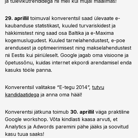
ja tulevikutrendidega nii meil kui mujal maailmas!
29. aprillil
toimuval konverentsil saad ülevaate e-
kaubanduse statistikast, kuuled turvariskidest ja
häkkimistest ning saad osa Baltika ja e-Maxima
kogemuslugudest. Kuuled tarnelahendustest, e-poe
arendusest ja optimeerimisest ning makselahendustest
nii Eestis kui piiriüleselt. Google jagab oma visioone ja
õpetussõnu, kuidas internet ekpordi arendamisel enda
kasuks tööle panna.
Konverentsil valitakse “E-tegu 2014”,
tutvu
kandidaatidega
ja anna oma hääl!
Konverentsi jätkuna toimub
30. aprillil
väga praktiline
Google workshop. Võta kindlasti kaasa arvuti, et
Analytics ja Adwords paremini pähe jääks ja soovitud
kasu tuua saaks!