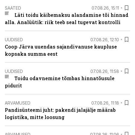
SAATED
07.08.26, 15:11
Läti toidu käibemaksu alandamine tõi hinnad
alla. Analüütik: riik teeb seal tugevat kontrolli
UUDISED
07.08.26, 12:10
Coop Järva uuendas sajandivanuse kaupluse
kopsaka summa eest
UUDISED
07.08.26, 11:58
Toidu odavnemine tõmbas hinnatõusule
pidurit
ARVAMUSED
07.08.26, 11:18
Pandisüsteemi juht: pakendi jalajälje määrab
logistika, mitte loosung
ARVAMUSED
07.08.26, 11:06