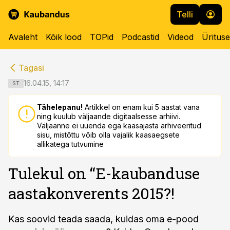
Telli
Avaleht
Kõik lood
TOPid
Podcastid
Videod
Üritus
cebook
cebook
Tagasi
Twitter)
Twitter)
16.04.15, 14:17
ST
kedIn
kedIn
Tähelepanu!
Artikkel on enam kui 5 aastat vana
ning kuulub väljaande digitaalsesse arhiivi.
ail
ail
Väljaanne ei uuenda ega kaasajasta arhiveeritud
sisu, mistõttu võib olla vajalik kaasaegsete
k
k
allikatega tutvumine
Tulekul on “E-kaubanduse
aastakonverents 2015?!
Kas soovid teada saada, kuidas oma e-pood