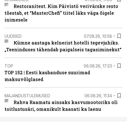
Restoranitest. Kim Päivistö verivärske resto
tõestab, et “MasterChefi” tiitel läks väga õigele
inimesele
UUDISED
07.08.26, 10:58
Kümne aastaga kelnerist hotelli tegevjuhiks.
„Teeninduses tähendab paigalseis tagasiminekut“
TOP
06.08.26, 17:23
TOP 152 | Eesti kaubanduse suurimad
maksuvõlglased
MAJANDUSTULEMUSED
06.08.26, 11:34
Rahva Raamatu ainsaks kasvumootoriks oli
toitlustusäri, omanikult kaasati ka laenu