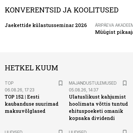
KONVERENTSID JA KOOLITUSED
Jaekettide külastusseminar 2026
ÄRIPÄEVA AKADEE
Müügist pikaaj
HETKEL KUUM
TOP
MAJANDUSTULEMUSED
06.08.26, 17:23
05.08.26, 14:37
TOP 152 | Eesti
Ulatuslikust kahjumist
kaubanduse suurimad
hoolimata võttis tuntud
maksuvõlglased
ehituspoeketi omanik
kopsaka dividendi
UUDISED
UUDISED