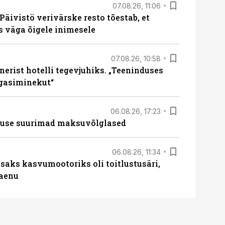
07.08.26, 11:06
Päivistö verivärske resto tõestab, et
ks väga õigele inimesele
07.08.26, 10:58
erist hotelli tegevjuhiks. „Teeninduses
agasiminekut“
06.08.26, 17:23
nduse suurimad maksuvõlglased
06.08.26, 11:34
aks kasvumootoriks oli toitlustusäri,
laenu