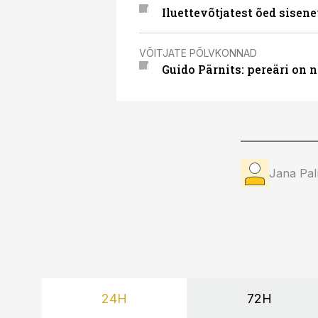
Iluettevõtjatest õed sisen
VÕITJATE PÕLVKONNAD
Guido Pärnits: pereäri on 
Jana Pa
24H
72H