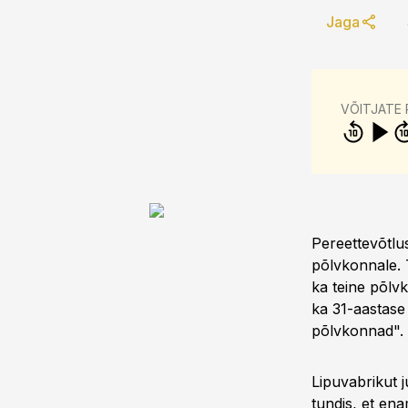
Jaga
VÕITJATE
Pereettevõtlu
põlvkonnale. T
ka teine põlv
ka 31-aastase
põlvkonnad".
Lipuvabrikut j
tundis, et en