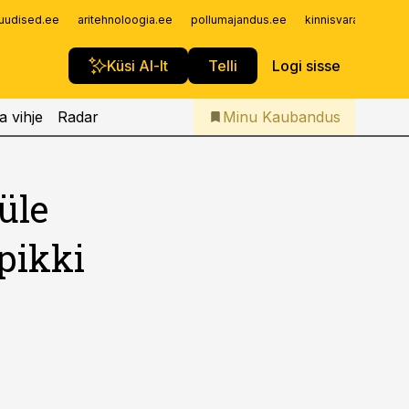
Iseteenindus
uudised.ee
aritehnoloogia.ee
pollumajandus.ee
kinnisvarauudised.
Telli Kaubandus
Küsi AI-lt
Telli
Logi sisse
a vihje
Radar
Minu Kaubandus
üle
pikki