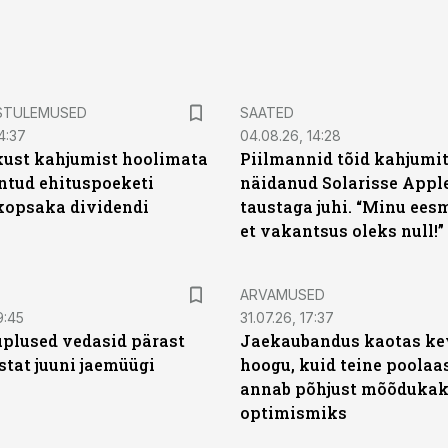
STULEMUSED
SAATED
4:37
04.08.26, 14:28
kust kahjumist hoolimata
Piilmannid tõid kahjumi
untud ehituspoeketi
näidanud Solarisse Apple
opsaka dividendi
taustaga juhi. “Minu ees
et vakantsus oleks null!”
ARVAMUSED
9:45
31.07.26, 17:37
plused vedasid pärast
Jaekaubandus kaotas ke
stat juuni jaemüügi
hoogu, kuid teine poolaa
annab põhjust mõõduka
optimismiks