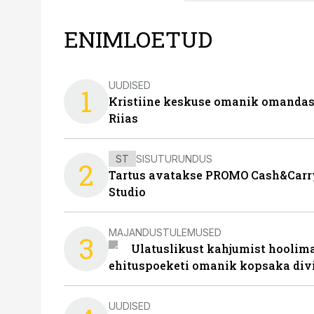
ENIMLOETUD
UUDISED
1
Kristiine keskuse omanik omanda
Riias
ST
SISUTURUNDUS
2
Tartus avatakse PROMO Cash&Carry
Studio
MAJANDUSTULEMUSED
3
Ulatuslikust kahjumist hoolima
ehituspoeketi omanik kopsaka div
UUDISED