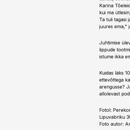
Karina Tõeleid
kui ma ütlesin
Ta tuli tagasi 
juures ema," 
Juhtimise ülev
lippude tootmi
istume ikka e
Kuidas läks 10
ettevõttega k
arengusse? Ja
allolevast pod
Fotol: Pereko
Lipuvabriku 3
Foto autor: A