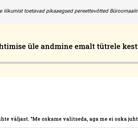
te liikumist toetavad pikaaegsed pereettevõtted Büroomaailm
uhtimise üle andmine emalt tütrele kest
hte väljast. “Me oskame valitseda, aga me ei oska juht