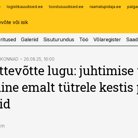
e
logistikauudised.ee
toostusuudised.ee
raamatupidaja.ee
palga
Infopank
Radar
ritused
Galeriid
Sisuturundus
Töö
Võlaregister
Saad
VKONNAD
26.08.25, 16:00
ttevõtte lugu: juhtimise 
ne emalt tütrele kestis 
id
lm