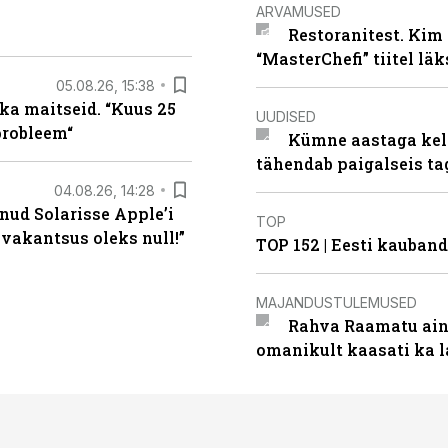
ARVAMUSED
Restoranitest. Kim 
“MasterChefi” tiitel lä
05.08.26, 15:38
ka maitseid. “Kuus 25
UUDISED
probleem“
Kümne aastaga keln
tähendab paigalseis t
04.08.26, 14:28
nud Solarisse Apple’i
TOP
 vakantsus oleks null!”
TOP 152 | Eesti kauba
MAJANDUSTULEMUSED
Rahva Raamatu ains
omanikult kaasati ka 