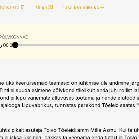
Salvesta
Vihja
Lisa lemmikuks
 PÕLVKONNAD
00:00
se üks keerulisemaid teemasid on juhtimise üle andmine jär
ihti ei suuda esimene põlvkond täielikult enda juhi rollist lah
kond ei kipu vanemate alluvuses töötama ja nende elutööd jä
 ajalooga Lipuvabrikus, tunnistas perekond Tõeleid saates "
uhtis pikalt asutaja Toivo Tõeleidi ämm Milla Asmu. Kui ta ü
am ei jaksa üksinda, hakkas ta veenama enda tütart ja Toivo