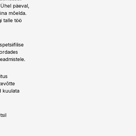
. Ühel päeval,
rina mõelda.
i talle töö
etsiifilise
kordades
eadmistele.
itus
tevõtte
d kuulata
sil