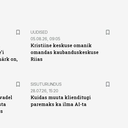
UUDISED
05.08.26, 09:05
t
Kristiine keskuse omanik
’i
omandas kaubanduskeskuse
märk on,
Riias
ST
SISUTURUNDUS
28.07.26, 15:20
vadel
Kuidas muuta klienditugi
sta
paremaks ka ilma AI-ta
ks