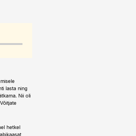
gmisele
ti lasta ning
tkama. Nii oli
Võitjate
hel hetkel
 abikaasat