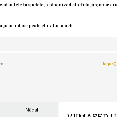
evad uutele turgudele ja plaanivad startida järgmise är
nagu usalduse peale ehitatud abielu
lm
Jaga
Nädal
VIIMASED U