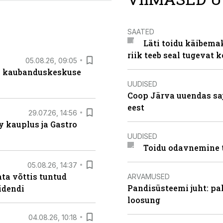
SAATED
Läti toidu käibema
riik teeb seal tugevat k
05.08.26, 09:05
s kaubanduskeskuse
UUDISED
Coop Järva uuendas s
eest
29.07.26, 14:56
 kauplus ja Gastro
UUDISED
Toidu odavnemine 
05.08.26, 14:37
ta võttis tuntud
ARVAMUSED
Pandisüsteemi juht: pak
idendi
loosung
04.08.26, 10:18