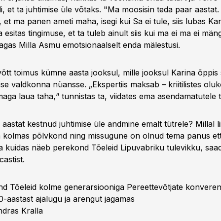
i, et ta juhtimise üle võtaks. "Ma moosisin teda paar aastat
, et ma panen ameti maha, isegi kui Sa ei tule, siis lubas Ka
ja esitas tingimuse, et ta tuleb ainult siis kui ma ei ma ei mäng
jagas Milla Asmu emotsionaalselt enda mälestusi.
õtt toimus kümne aasta jooksul, mille jooksul Karina õppis sp
se valdkonna nüansse. „Ekspertiis maksab – kriitilistes olu
maga laua taha,“ tunnistas ta, viidates ema asendamatutele t
 aastat kestnud juhtimise üle andmine emalt tütrele? Millal li
a kolmas põlvkond ning missugune on olnud tema panus et
 kuidas näeb perekond Tõeleid Lipuvabriku tulevikku, saa
castist.
nd Tõeleid kolme generarsiooniga Pereettevõtjate konverent
0-aastast ajalugu ja arengut jagamas
ndras Kralla