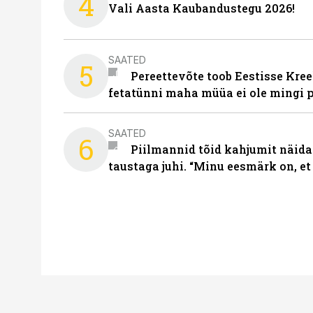
4
Vali Aasta Kaubandustegu 2026!
SAATED
5
Pereettevõte toob Eestisse Kree
fetatünni maha müüa ei ole mingi 
SAATED
6
Piilmannid tõid kahjumit näida
taustaga juhi. “Minu eesmärk on, et