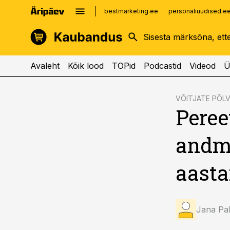
bestmarketing.ee
personaliuudised.e
kinnisvarauudised.ee
imelineajalugu.ee
logistikauudised.ee
imelineteadus.ee
Avaleht
Kõik lood
TOPid
Podcastid
Videod
Ü
cebook
cebook
VÕITJATE PÕL
Peree
Twitter)
Twitter)
kedIn
kedIn
andmi
ail
ail
aasta
k
k
Jana Pa