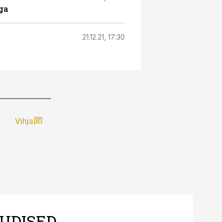
iga
21.12.21, 17:30
Vihja
UDISED