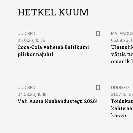
HETKEL KUUM
UUDISED
MAJANDU
31.07.26, 10:35
05.08.26, 1
Coca-Cola vahetab Baltikumi
Ulatusli
piirkonnajuhti
võttis t
omanik k
UUDISED
UUDISED
04.08.26, 10:18
31.07.26, 0
Vali Aasta Kaubandustegu 2026!
Toidukau
kahte aa
kasvu