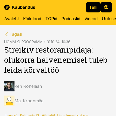
Telli
Avaleht
Kõik lood
TOPid
Podcastid
Videod
Üritus
cebook
cebook
Tagasi
Twitter)
Twitter)
HOMMIKUPROGRAMM
31.10.24, 10:36
Streikiv restoranipidaja:
kedIn
kedIn
olukorra halvenemisel tuleb
ail
ail
leida kõrvaltöö
k
k
Ken Rohelaan
Mai Kroonmäe
Jaga
Salvesta
Vihja
Lisa lemmikuks