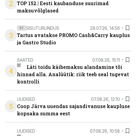
2
TOP 152 | Eesti kaubanduse suurimad
maksuvõlglased
SISUTURUNDUS
29.07.26, 14:56
ST
3
Tartus avatakse PROMO Cash&Carry kauplus
ja Gastro Studio
SAATED
07.08.26, 15:11
Läti toidu käibemaksu alandamine tõi
4
hinnad alla. Analüütik: riik teeb seal tugevat
kontrolli
UUDISED
07.08.26, 12:10
5
Coop Järva uuendas sajandivanuse kaupluse
kopsaka summa eest
UUDISED
07.08.26, 10:58