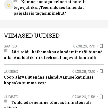
Kümne aastaga kelnerist hotelli
6
tegevjuhiks. „Teeninduses tähendab
paigalseis tagasiminekut“
VIIMASED UUDISED
SAATED
07.08.26, 15:11
Läti toidu käibemaksu alandamine tõi hinnad
alla. Analüütik: riik teeb seal tugevat kontrolli
UUDISED
07.08.26, 12:10
Coop Järva uuendas sajandivanuse kaupluse
kopsaka summa eest
UUDISED
07.08.26, 11:58
Toidu odavnemine tõmbas hinnatõusule