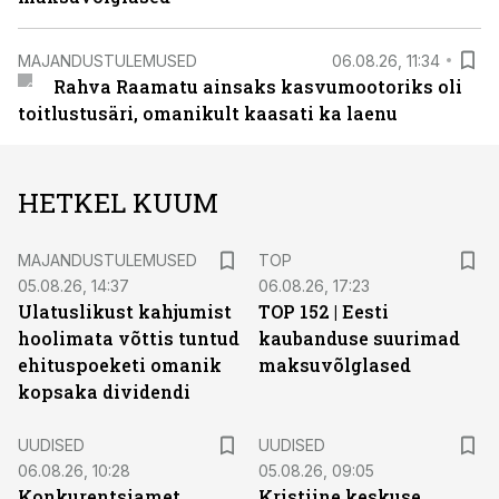
MAJANDUSTULEMUSED
06.08.26, 11:34
Rahva Raamatu ainsaks kasvumootoriks oli
toitlustusäri, omanikult kaasati ka laenu
HETKEL KUUM
MAJANDUSTULEMUSED
TOP
05.08.26, 14:37
06.08.26, 17:23
Ulatuslikust kahjumist
TOP 152 | Eesti
hoolimata võttis tuntud
kaubanduse suurimad
ehituspoeketi omanik
maksuvõlglased
kopsaka dividendi
UUDISED
UUDISED
06.08.26, 10:28
05.08.26, 09:05
Konkurentsiamet
Kristiine keskuse