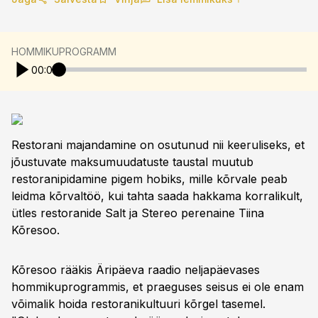
HOMMIKUPROGRAMM
00:00
Restorani majandamine on osutunud nii keeruliseks, et
jõustuvate maksumuudatuste taustal muutub
restoranipidamine pigem hobiks, mille kõrvale peab
leidma kõrvaltöö, kui tahta saada hakkama korralikult,
ütles restoranide Salt ja Stereo perenaine Tiina
Kõresoo.
Kõresoo rääkis Äripäeva raadio neljapäevases
hommikuprogrammis, et praeguses seisus ei ole enam
võimalik hoida restoranikultuuri kõrgel tasemel.