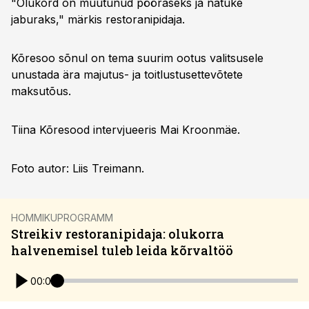
"Olukord on muutunud pööraseks ja natuke
jaburaks," märkis restoranipidaja.
Kõresoo sõnul on tema suurim ootus valitsusele
unustada ära majutus- ja toitlustusettevõtete
maksutõus.
Tiina Kõresood intervjueeris Mai Kroonmäe.
Foto autor: Liis Treimann.
HOMMIKUPROGRAMM
Streikiv restoranipidaja: olukorra
halvenemisel tuleb leida kõrvaltöö
00:00