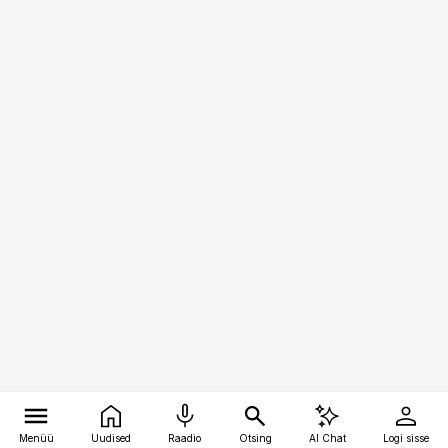
Menüü
Uudised
Raadio
Otsing
AI Chat
Logi sisse