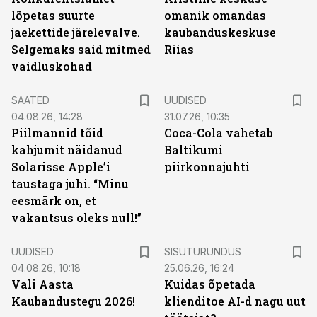
lõpetas suurte
omanik omandas
jaekettide järelevalve.
kaubanduskeskuse
Selgemaks said mitmed
Riias
vaidluskohad
SAATED
UUDISED
04.08.26, 14:28
31.07.26, 10:35
Piilmannid tõid
Coca-Cola vahetab
kahjumit näidanud
Baltikumi
Solarisse Apple’i
piirkonnajuhti
taustaga juhi. “Minu
eesmärk on, et
vakantsus oleks null!”
ST
UUDISED
SISUTURUNDUS
04.08.26, 10:18
25.06.26, 16:24
Vali Aasta
Kuidas õpetada
Kaubandustegu 2026!
klienditoe AI-d nagu uut