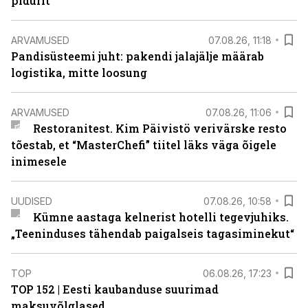
pidurit
ARVAMUSED
07.08.26, 11:18
Pandisüsteemi juht: pakendi jalajälje määrab
logistika, mitte loosung
ARVAMUSED
07.08.26, 11:06
Restoranitest. Kim Päivistö verivärske resto
tõestab, et “MasterChefi” tiitel läks väga õigele
inimesele
UUDISED
07.08.26, 10:58
Kümne aastaga kelnerist hotelli tegevjuhiks.
„Teeninduses tähendab paigalseis tagasiminekut“
TOP
06.08.26, 17:23
TOP 152 | Eesti kaubanduse suurimad
maksuvõlglased