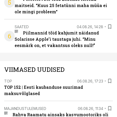
5
maitseid. “Kuus 25 fetatünni maha müüa ei
ole mingi probleem“
SAATED
04.08.26, 14:28
Piilmannid tõid kahjumit näidanud
6
Solarisse Apple’i taustaga juhi. “Minu
eesmärk on, et vakantsus oleks null!”
VIIMASED UUDISED
TOP
06.08.26, 17:23
TOP 152 | Eesti kaubanduse suurimad
maksuvõlglased
MAJANDUSTULEMUSED
06.08.26, 11:34
Rahva Raamatu ainsaks kasvumootoriks oli