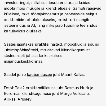
investeeringut, millal see tasub end ära ja kuidas
mõõta mõju müügile ja kliendi elueale. Samuti räägivad
külalised, miks töötajakogemus ja protsesside selgus
on klientide rahulolu aluseks, millist rolli mängib
iseteenindus ja AI, ning miks jääb füüsiline teenindus
ka tulevikus oluliseks.
Saates jagatakse praktilisi näiteid, mõõdikuid ja sisulisi
juhtimispõhimõtteid, mis aitavad kliendikogemust
süsteemselt juhtida ka keerulises
majanduskeskkonnas.
Saadet juhib
kaubandus.ee
juht Maarit Kallas.
Fotol: Tele2 erakliendiüksuse juht Rasmus Nurk ja
Euronicsi kliendikogemuse juht Marge Vellesalu.
Allikas: Äripäev