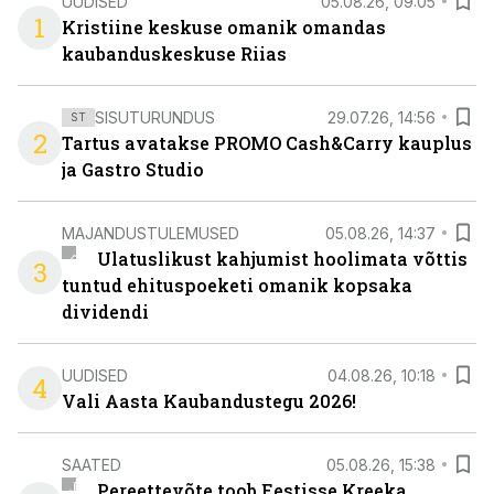
UUDISED
05.08.26, 09:05
1
Kristiine keskuse omanik omandas
kaubanduskeskuse Riias
SISUTURUNDUS
29.07.26, 14:56
ST
2
Tartus avatakse PROMO Cash&Carry kauplus
ja Gastro Studio
MAJANDUSTULEMUSED
05.08.26, 14:37
Ulatuslikust kahjumist hoolimata võttis
3
tuntud ehituspoeketi omanik kopsaka
dividendi
UUDISED
04.08.26, 10:18
4
Vali Aasta Kaubandustegu 2026!
SAATED
05.08.26, 15:38
Pereettevõte toob Eestisse Kreeka