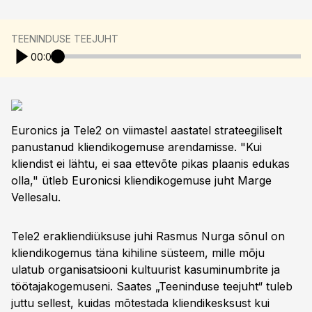
TEENINDUSE TEEJUHT
00:00
Euronics ja Tele2 on viimastel aastatel strateegiliselt
panustanud kliendikogemuse arendamisse. "Kui
kliendist ei lähtu, ei saa ettevõte pikas plaanis edukas
olla," ütleb Euronicsi kliendikogemuse juht Marge
Vellesalu.
Tele2 erakliendiüksuse juhi Rasmus Nurga sõnul on
kliendikogemus täna kihiline süsteem, mille mõju
ulatub organisatsiooni kultuurist kasuminumbrite ja
töötajakogemuseni. Saates „Teeninduse teejuht“ tuleb
juttu sellest, kuidas mõtestada kliendikesksust kui