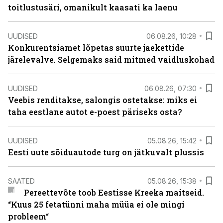
toitlustusäri, omanikult kaasati ka laenu
UUDISED
06.08.26, 10:28
Konkurentsiamet lõpetas suurte jaekettide
järelevalve. Selgemaks said mitmed vaidluskohad
UUDISED
06.08.26, 07:30
Veebis renditakse, salongis ostetakse: miks ei
taha eestlane autot e-poest päriseks osta?
UUDISED
05.08.26, 15:42
Eesti uute sõiduautode turg on jätkuvalt plussis
SAATED
05.08.26, 15:38
Pereettevõte toob Eestisse Kreeka maitseid.
“Kuus 25 fetatünni maha müüa ei ole mingi
probleem“