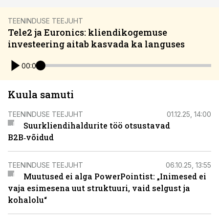
TEENINDUSE TEEJUHT
Tele2 ja Euronics: kliendikogemuse
investeering aitab kasvada ka languses
00:00
Kuula samuti
TEENINDUSE TEEJUHT
01.12.25, 14:00
Suurkliendihaldurite töö otsustavad
B2B‑võidud
TEENINDUSE TEEJUHT
06.10.25, 13:55
Muutused ei alga PowerPointist: „Inimesed ei
vaja esimesena uut struktuuri, vaid selgust ja
kohalolu“