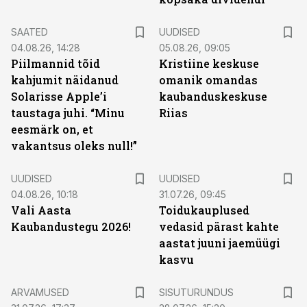
SAATED
UUDISED
04.08.26, 14:28
05.08.26, 09:05
Piilmannid tõid
Kristiine keskuse
kahjumit näidanud
omanik omandas
Solarisse Apple’i
kaubanduskeskuse
taustaga juhi. “Minu
Riias
eesmärk on, et
vakantsus oleks null!”
UUDISED
UUDISED
04.08.26, 10:18
31.07.26, 09:45
Vali Aasta
Toidukauplused
Kaubandustegu 2026!
vedasid pärast kahte
aastat juuni jaemüügi
kasvu
ST
ARVAMUSED
SISUTURUNDUS