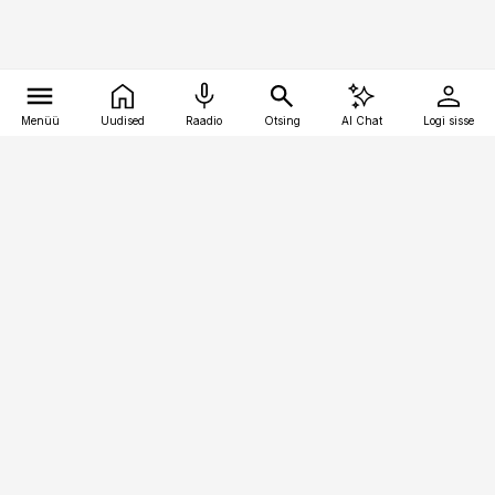
Menüü
Uudised
Raadio
Otsing
AI Chat
Logi sisse
Vana-Lõuna 39/1, 19094 Tallinn
(+372) 667 0111
kaubandus@kaubandus.ee
Telli
Reklaam
Firmast
Sisu kasutamisõigused
Ajakirjaniku
eetikakoodeks
Üldtingimused
Privaatsustingimused