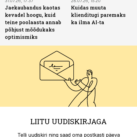
31.07.26, 17:37
28.07.26, 15:20
Jaekaubandus kaotas
Kuidas muuta
kevadel hoogu, kuid
klienditugi paremaks
teine poolaasta annab
ka ilma AI-ta
põhjust mõõdukaks
optimismiks
LIITU UUDISKIRJAGA
Telli uudiskiri ning saad oma postkasti päeva