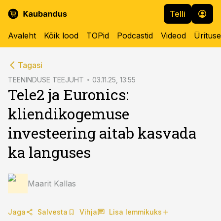
Telli
Avaleht
Kõik lood
TOPid
Podcastid
Videod
Üritus
cebook
cebook
Tagasi
Twitter)
Twitter)
TEENINDUSE TEEJUHT
03.11.25, 13:55
Tele2 ja Euronics:
kedIn
kedIn
kliendikogemuse
ail
ail
investeering aitab kasvada
k
k
ka languses
Maarit Kallas
Jaga
Salvesta
Vihja
Lisa lemmikuks