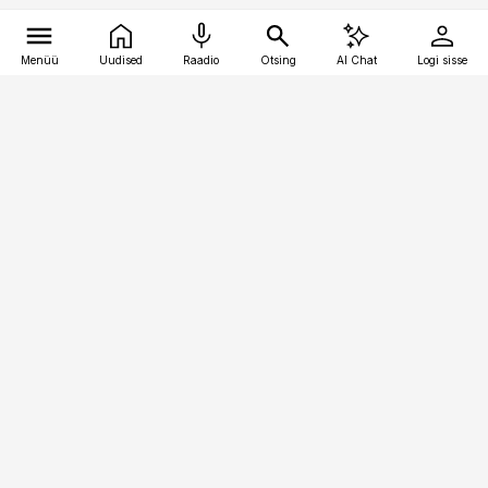
Menüü
Uudised
Raadio
Otsing
AI Chat
Logi sisse
Vana-Lõuna 39/1, 19094 Tallinn
(+372) 667 0111
kaubandus@kaubandus.ee
Telli
Reklaam
Firmast
Sisu kasutamisõigused
Ajakirjaniku
eetikakoodeks
Üldtingimused
Privaatsustingimused
Küpsiste poliitika
KKK
Eesti Meediaettevõtete
Eelistuste haldamine