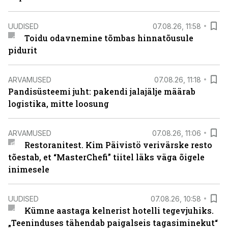
UUDISED
07.08.26, 11:58
Toidu odavnemine tõmbas hinnatõusule
pidurit
ARVAMUSED
07.08.26, 11:18
Pandisüsteemi juht: pakendi jalajälje määrab
logistika, mitte loosung
ARVAMUSED
07.08.26, 11:06
Restoranitest. Kim Päivistö verivärske resto
tõestab, et “MasterChefi” tiitel läks väga õigele
inimesele
UUDISED
07.08.26, 10:58
Kümne aastaga kelnerist hotelli tegevjuhiks.
„Teeninduses tähendab paigalseis tagasiminekut“