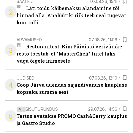
SAATED
07.08.26, 15:11
Läti toidu käibemaksu alandamine tõi
2
hinnad alla. Analüütik: riik teeb seal tugevat
kontrolli
ARVAMUSED
07.08.26, 11:06
Restoranitest. Kim Päivistö verivärske
3
resto tõestab, et “MasterChefi” tiitel läks
väga õigele inimesele
UUDISED
07.08.26, 12:10
4
Coop Järva uuendas sajandivanuse kaupluse
kopsaka summa eest
SISUTURUNDUS
29.07.26, 14:56
ST
5
Tartus avatakse PROMO Cash&Carry kauplus
ja Gastro Studio