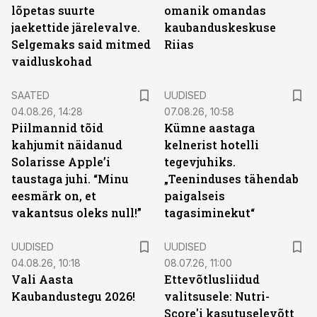
lõpetas suurte
omanik omandas
jaekettide järelevalve.
kaubanduskeskuse
Selgemaks said mitmed
Riias
vaidluskohad
SAATED
UUDISED
04.08.26, 14:28
07.08.26, 10:58
Piilmannid tõid
Kümne aastaga
kahjumit näidanud
kelnerist hotelli
Solarisse Apple’i
tegevjuhiks.
taustaga juhi. “Minu
„Teeninduses tähendab
eesmärk on, et
paigalseis
vakantsus oleks null!”
tagasiminekut“
UUDISED
UUDISED
04.08.26, 10:18
08.07.26, 11:00
Vali Aasta
Ettevõtlusliidud
Kaubandustegu 2026!
valitsusele: Nutri-
Score'i kasutuselevõtt