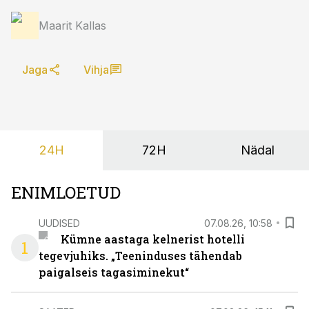
Maarit Kallas
Jaga
Vihja
24H
72H
Nädal
ENIMLOETUD
UUDISED
07.08.26, 10:58
Kümne aastaga kelnerist hotelli
1
tegevjuhiks. „Teeninduses tähendab
paigalseis tagasiminekut“