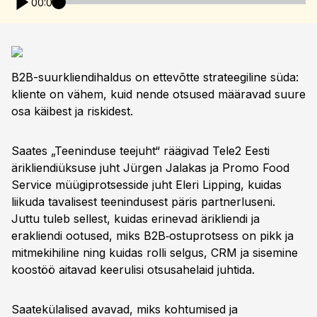
00:00
B2B-suurkliendihaldus on ettevõtte strateegiline süda:
kliente on vähem, kuid nende otsused määravad suure
osa käibest ja riskidest.
Saates „Teeninduse teejuht“ räägivad Tele2 Eesti
ärikliendiüksuse juht Jürgen Jalakas ja Promo Food
Service müügiprotsesside juht Eleri Lipping, kuidas
liikuda tavalisest teenindusest päris partnerluseni.
Juttu tuleb sellest, kuidas erinevad ärikliendi ja
erakliendi ootused, miks B2B‑ostuprotsess on pikk ja
mitmekihiline ning kuidas rolli selgus, CRM ja sisemine
koostöö aitavad keerulisi otsusahelaid juhtida.
Saatekülalised avavad, miks kohtumised ja