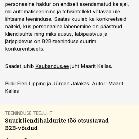
personaalne haldur on endiselt asendamatud ka ajal,
mil automatiseerimine ja tehisintellekt võtavad üle
lihtsama teeninduse. Saates kuuleb ka konkreetseid
näiteid, kus personaalne lähenemine on päästnud
kliendisuhte ning miks ausus, läbipaistvus ja
järjepidevus on B2B‑teeninduse suurim
konkurentsieelis.
Saadet juhib
Kaubandus.ee
juht Maarit Kallas.
Pildil Eleri Lipping ja Jürgen Jalakas. Autor: Maarit
Kallas
TEENINDUSE TEEJUHT
Suurkliendihaldurite töö otsustavad
B2B‑võidud