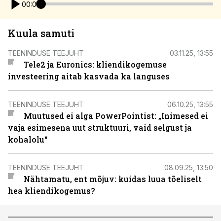
00:00
Kuula samuti
TEENINDUSE TEEJUHT
03.11.25, 13:55
Tele2 ja Euronics: kliendikogemuse
investeering aitab kasvada ka languses
TEENINDUSE TEEJUHT
06.10.25, 13:55
Muutused ei alga PowerPointist: „Inimesed ei
vaja esimesena uut struktuuri, vaid selgust ja
kohalolu“
TEENINDUSE TEEJUHT
08.09.25, 13:50
Nähtamatu, ent mõjuv: kuidas luua tõeliselt
hea kliendikogemus?