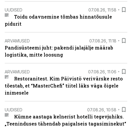
UUDISED
07.08.26, 11:58
Toidu odavnemine tõmbas hinnatõusule
pidurit
ARVAMUSED
07.08.26, 11:18
Pandisüsteemi juht: pakendi jalajälje määrab
logistika, mitte loosung
ARVAMUSED
07.08.26, 11:06
Restoranitest. Kim Päivistö verivärske resto
tõestab, et “MasterChefi” tiitel läks väga õigele
inimesele
UUDISED
07.08.26, 10:58
Kümne aastaga kelnerist hotelli tegevjuhiks.
„Teeninduses tähendab paigalseis tagasiminekut“