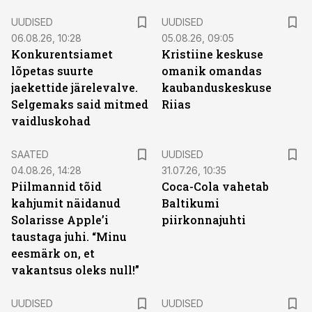
UUDISED
UUDISED
06.08.26, 10:28
05.08.26, 09:05
Konkurentsiamet
Kristiine keskuse
lõpetas suurte
omanik omandas
jaekettide järelevalve.
kaubanduskeskuse
Selgemaks said mitmed
Riias
vaidluskohad
SAATED
UUDISED
04.08.26, 14:28
31.07.26, 10:35
Piilmannid tõid
Coca-Cola vahetab
kahjumit näidanud
Baltikumi
Solarisse Apple’i
piirkonnajuhti
taustaga juhi. “Minu
eesmärk on, et
vakantsus oleks null!”
UUDISED
UUDISED