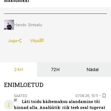
maksušokki
Hando Sinisalu
Jaga
Vihja
24H
72H
Nädal
ENIMLOETUD
SAATED
07.08.26, 15:11
Läti toidu käibemaksu alandamine tõi
1
hinnad alla. Analüütik: riik teeb seal tugevat