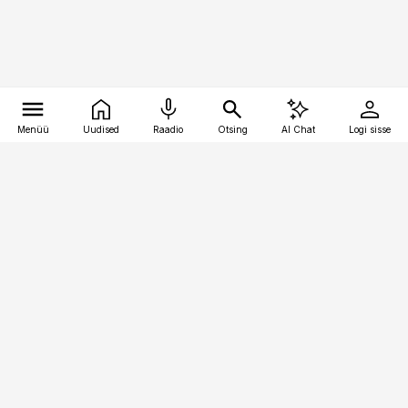
Menüü
Uudised
Raadio
Otsing
AI Chat
Logi sisse
Vana-Lõuna 39/1, 19094 Tallinn
(+372) 667 0111
kaubandus@kaubandus.ee
Telli
Reklaam
Firmast
Sisu kasutamisõigused
Ajakirjaniku