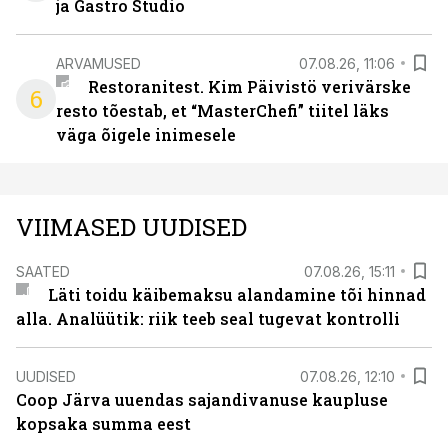
ja Gastro Studio
ARVAMUSED
07.08.26, 11:06
Restoranitest. Kim Päivistö verivärske
6
resto tõestab, et “MasterChefi” tiitel läks
väga õigele inimesele
VIIMASED UUDISED
SAATED
07.08.26, 15:11
Läti toidu käibemaksu alandamine tõi hinnad
alla. Analüütik: riik teeb seal tugevat kontrolli
UUDISED
07.08.26, 12:10
Coop Järva uuendas sajandivanuse kaupluse
kopsaka summa eest