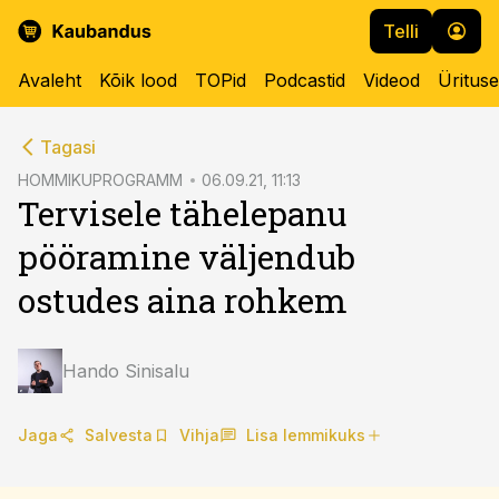
Telli
Avaleht
Kõik lood
TOPid
Podcastid
Videod
Üritus
cebook
cebook
Tagasi
Twitter)
Twitter)
HOMMIKUPROGRAMM
06.09.21, 11:13
Tervisele tähelepanu
kedIn
kedIn
pööramine väljendub
ail
ail
ostudes aina rohkem
k
k
Hando Sinisalu
Jaga
Salvesta
Vihja
Lisa lemmikuks