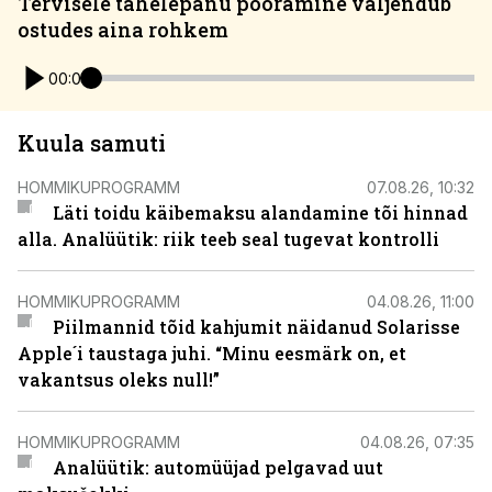
Tervisele tähelepanu pööramine väljendub
ostudes aina rohkem
00:00
Kuula samuti
HOMMIKUPROGRAMM
07.08.26, 10:32
Läti toidu käibemaksu alandamine tõi hinnad
alla. Analüütik: riik teeb seal tugevat kontrolli
HOMMIKUPROGRAMM
04.08.26, 11:00
Piilmannid tõid kahjumit näidanud Solarisse
Apple´i taustaga juhi. “Minu eesmärk on, et
vakantsus oleks null!”
HOMMIKUPROGRAMM
04.08.26, 07:35
Analüütik: automüüjad pelgavad uut