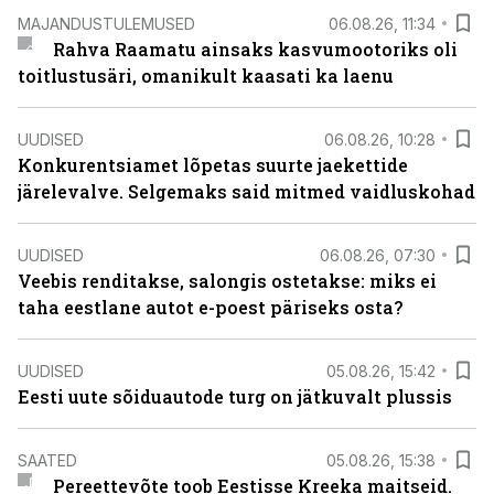
MAJANDUSTULEMUSED
06.08.26, 11:34
Rahva Raamatu ainsaks kasvumootoriks oli
toitlustusäri, omanikult kaasati ka laenu
UUDISED
06.08.26, 10:28
Konkurentsiamet lõpetas suurte jaekettide
järelevalve. Selgemaks said mitmed vaidluskohad
UUDISED
06.08.26, 07:30
Veebis renditakse, salongis ostetakse: miks ei
taha eestlane autot e-poest päriseks osta?
UUDISED
05.08.26, 15:42
Eesti uute sõiduautode turg on jätkuvalt plussis
SAATED
05.08.26, 15:38
Pereettevõte toob Eestisse Kreeka maitseid.