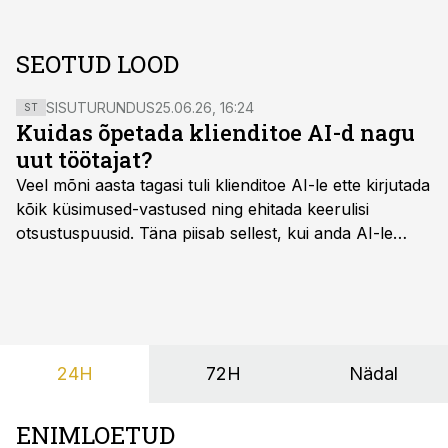
SEOTUD LOOD
SISUTURUNDUS
25.06.26, 16:24
ST
Kuidas õpetada klienditoe AI-d nagu
uut töötajat?
Veel mõni aasta tagasi tuli klienditoe AI-le ette kirjutada
kõik küsimused-vastused ning ehitada keerulisi
otsustuspuusid. Täna piisab sellest, kui anda AI-le
ligipääs õigetele teadmisteallikatele ning kirjeldada
ülesanne tekstina.
24H
72H
Nädal
ENIMLOETUD