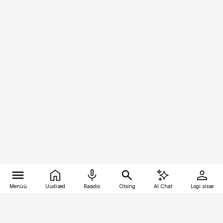
Menüü
Uudised
Raadio
Otsing
AI Chat
Logi sisse