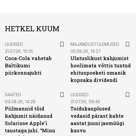
HETKEL KUUM
UUDISED
MAJANDUSTULEMUSED
31.07.26, 10:35
05.08.26, 14:37
Coca-Cola vahetab
Ulatuslikust kahjumist
Baltikumi
hoolimata võttis tuntud
piirkonnajuhti
ehituspoeketi omanik
kopsaka dividendi
SAATED
UUDISED
04.08.26, 14:28
31.07.26, 09:45
Piilmannid tõid
Toidukauplused
kahjumit näidanud
vedasid pärast kahte
Solarisse Apple’i
aastat juuni jaemüügi
taustaga juhi. “Minu
kasvu