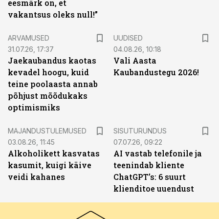
eesmärk on, et
vakantsus oleks null!”
ARVAMUSED
UUDISED
31.07.26, 17:37
04.08.26, 10:18
Jaekaubandus kaotas
Vali Aasta
kevadel hoogu, kuid
Kaubandustegu 2026!
teine poolaasta annab
põhjust mõõdukaks
optimismiks
ST
MAJANDUSTULEMUSED
SISUTURUNDUS
03.08.26, 11:45
07.07.26, 09:22
Alkoholikett kasvatas
AI vastab telefonile ja
kasumit, kuigi käive
teenindab kliente
veidi kahanes
ChatGPT’s: 6 suurt
klienditoe uuendust