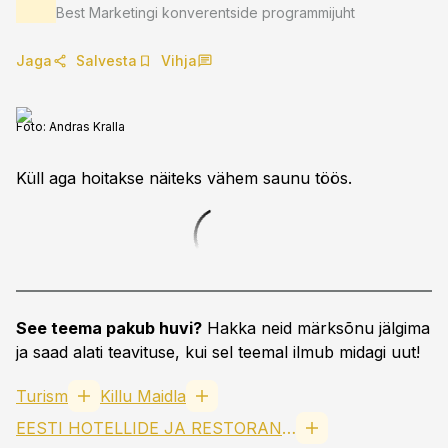
Best Marketingi konverentside programmijuht
Jaga
Salvesta
Vihja
Foto:
Andras Kralla
Küll aga hoitakse näiteks vähem saunu töös.
See teema pakub huvi?
Hakka neid märksõnu jälgima
ja saad alati teavituse, kui sel teemal ilmub midagi uut!
Turism
Killu Maidla
EESTI HOTELLIDE JA RESTORANIDE LIIT MTÜ