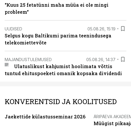
“Kuus 25 fetatünni maha müüa ei ole mingi
probleem“
UUDISED
05.08.26, 15:19
Selgus kogu Baltikumi parima teenindusega
telekomiettevõte
MAJANDUSTULEMUSED
05.08.26, 14:37
Ulatuslikust kahjumist hoolimata võttis
tuntud ehituspoeketi omanik kopsaka dividendi
KONVERENTSID JA KOOLITUSED
Jaekettide külastusseminar 2026
ÄRIPÄEVA AKADEE
Müügist pikaaj