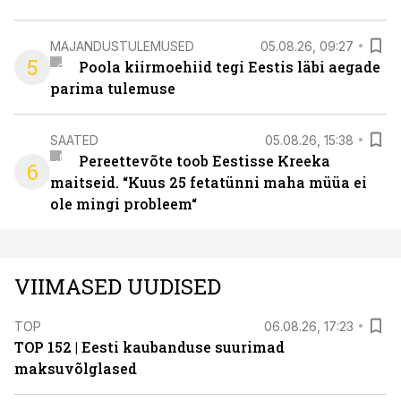
MAJANDUSTULEMUSED
05.08.26, 09:27
5
Poola kiirmoehiid tegi Eestis läbi aegade
parima tulemuse
SAATED
05.08.26, 15:38
Pereettevõte toob Eestisse Kreeka
6
maitseid. “Kuus 25 fetatünni maha müüa ei
ole mingi probleem“
VIIMASED UUDISED
TOP
06.08.26, 17:23
TOP 152 | Eesti kaubanduse suurimad
maksuvõlglased