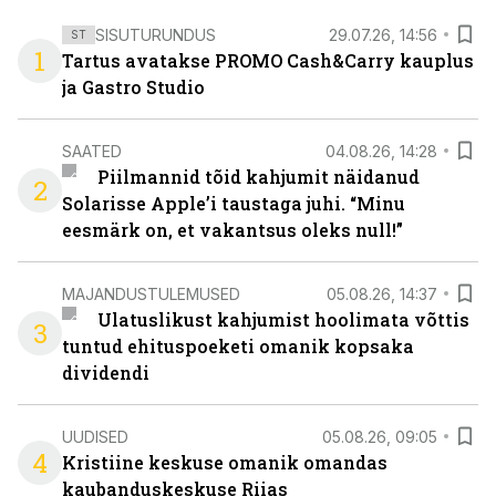
SISUTURUNDUS
29.07.26, 14:56
ST
1
Tartus avatakse PROMO Cash&Carry kauplus
ja Gastro Studio
SAATED
04.08.26, 14:28
Piilmannid tõid kahjumit näidanud
2
Solarisse Apple’i taustaga juhi. “Minu
eesmärk on, et vakantsus oleks null!”
MAJANDUSTULEMUSED
05.08.26, 14:37
Ulatuslikust kahjumist hoolimata võttis
3
tuntud ehituspoeketi omanik kopsaka
dividendi
UUDISED
05.08.26, 09:05
4
Kristiine keskuse omanik omandas
kaubanduskeskuse Riias