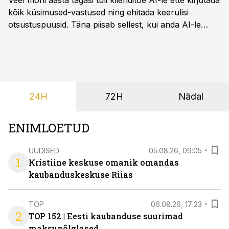
Veel mõni aasta tagasi tuli klienditoe AI-le ette kirjutada
kõik küsimused-vastused ning ehitada keerulisi
otsustuspuusid. Täna piisab sellest, kui anda AI-le
ligipääs õigetele teadmisteallikatele ning kirjeldada
ülesanne tekstina.
24H
72H
Nädal
ENIMLOETUD
UUDISED
05.08.26, 09:05
1
Kristiine keskuse omanik omandas
kaubanduskeskuse Riias
TOP
06.08.26, 17:23
2
TOP 152 | Eesti kaubanduse suurimad
maksuvõlglased