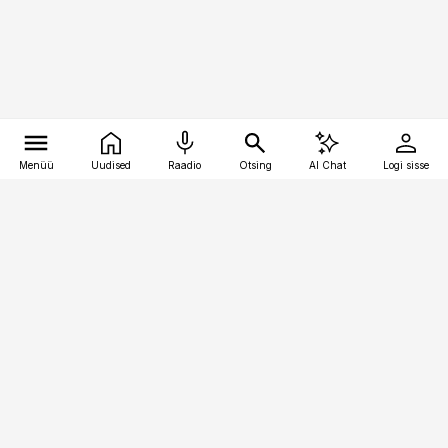
Menüü
Uudised
Raadio
Otsing
AI Chat
Logi sisse
Vana-Lõuna 39/1, 19094 Tallinn
(+372) 667 0111
kaubandus@kaubandus.ee
Telli
Reklaam
Firmast