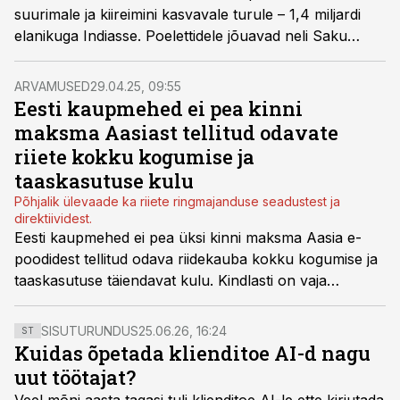
suurimale ja kiireimini kasvavale turule – 1,4 miljardi
elanikuga Indiasse. Poelettidele jõuavad neli Saku
tuntud toodet: Saku Originaal, Saku Kuld, Rock IPA ja
Saku On Ice. Esimesed saadetised peaksid India
ARVAMUSED
29.04.25, 09:55
suurlinnade poodidesse jõudma juuli teises pooles.
Eesti kaupmehed ei pea kinni
maksma Aasiast tellitud odavate
riiete kokku kogumise ja
taaskasutuse kulu
Põhjalik ülevaade ka riiete ringmajanduse seadustest ja
direktiividest.
Eesti kaupmehed ei pea üksi kinni maksma Aasia e-
poodidest tellitud odava riidekauba kokku kogumise ja
taaskasutuse täiendavat kulu. Kindlasti on vaja
lahendust kolmandatest riikidest pärit madala
kvaliteediga ja lühikese elueaga, kuid väga suure
SISUTURUNDUS
25.06.26, 16:24
ST
jalajäljega riidekauba taaskasutussüsteemiks.
Kuidas õpetada klienditoe AI-d nagu
uut töötajat?