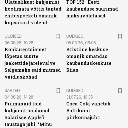
Ulatuslikust kahjumist
TOP 152 | Eesti
hoolimata võttis tuntud
kaubanduse suurimad
ehituspoeketi omanik
maksuvõlglased
kopsaka dividendi
UUDISED
UUDISED
06.08.26, 10:28
05.08.26, 09:05
Konkurentsiamet
Kristiine keskuse
lõpetas suurte
omanik omandas
jaekettide järelevalve.
kaubanduskeskuse
Selgemaks said mitmed
Riias
vaidluskohad
SAATED
UUDISED
04.08.26, 14:28
31.07.26, 10:35
Piilmannid tõid
Coca-Cola vahetab
kahjumit näidanud
Baltikumi
Solarisse Apple’i
piirkonnajuhti
taustaga juhi. “Minu