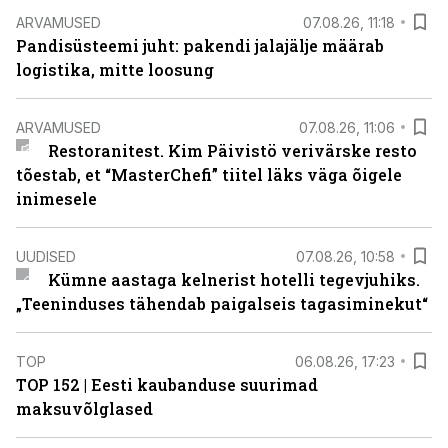
ARVAMUSED
07.08.26, 11:18
Pandisüsteemi juht: pakendi jalajälje määrab
logistika, mitte loosung
ARVAMUSED
07.08.26, 11:06
Restoranitest. Kim Päivistö verivärske resto
tõestab, et “MasterChefi” tiitel läks väga õigele
inimesele
UUDISED
07.08.26, 10:58
Kümne aastaga kelnerist hotelli tegevjuhiks.
„Teeninduses tähendab paigalseis tagasiminekut“
TOP
06.08.26, 17:23
TOP 152 | Eesti kaubanduse suurimad
maksuvõlglased