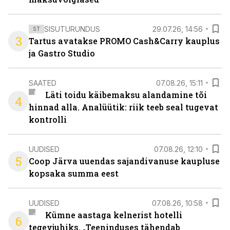
SISUTURUNDUS
29.07.26, 14:56
ST
3
Tartus avatakse PROMO Cash&Carry kauplus
ja Gastro Studio
SAATED
07.08.26, 15:11
Läti toidu käibemaksu alandamine tõi
4
hinnad alla. Analüütik: riik teeb seal tugevat
kontrolli
UUDISED
07.08.26, 12:10
5
Coop Järva uuendas sajandivanuse kaupluse
kopsaka summa eest
UUDISED
07.08.26, 10:58
Kümne aastaga kelnerist hotelli
6
tegevjuhiks. „Teeninduses tähendab