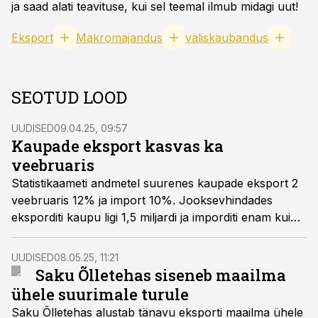
ja saad alati teavituse, kui sel teemal ilmub midagi uut!
Eksport
Makromajandus
väliskaubandus
SEOTUD LOOD
UUDISED
09.04.25, 09:57
Kaupade eksport kasvas ka
veebruaris
Statistikaameti andmetel suurenes kaupade eksport 2
veebruaris 12% ja import 10%. Jooksevhindades
eksporditi kaupu ligi 1,5 miljardi ja imporditi enam kui
1,7 miljardi euro eest. Kaubavahetuse puudujääk oli
264 miljonit eurot, mis on 5 miljonit eurot enam kui
UUDISED
08.05.25, 11:21
aasta varem.
Saku Õlletehas siseneb maailma
ühele suurimale turule
Saku Õlletehas alustab tänavu eksporti maailma ühele