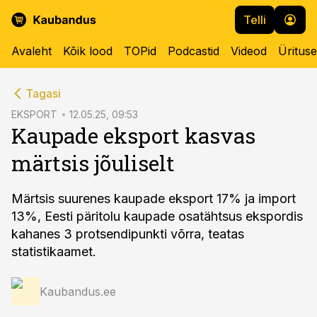
Telli
Avaleht
Kõik lood
TOPid
Podcastid
Videod
Üritus
cebook
Tagasi
Twitter)
EKSPORT
12.05.25, 09:53
Kaupade eksport kasvas
kedIn
märtsis jõuliselt
ail
k
Märtsis suurenes kaupade eksport 17% ja import
13%, Eesti päritolu kaupade osatähtsus ekspordis
kahanes 3 protsendipunkti võrra, teatas
statistikaamet.
Kaubandus.ee