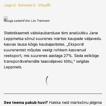
Jaga
Salvesta
Vihja
Muuga sadam
Foto:
Liis Treimann
Statistikaameti väliskaubanduse tiimi analüütiku Jane
Leppmetsa sõnul suurenes märtsis kaupade väljavedu
kasvas lausa kõigis kaubajaotistes. „Ekspordi
suurenemist mõjutas veelgi rohkem kasvanud
reeksport, mis suurenes aastaga 27%. Seda eelkõige
transpordivahendite taasväljaveo tõttu,“ selgitas
Leppmets.
See teema pakub huvi?
Hakka neid märksõnu jälgima