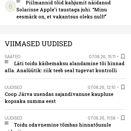
Piilmannid tõid kahjumit näidanud
6
Solarisse Apple’i taustaga juhi. “Minu
eesmärk on, et vakantsus oleks null!”
VIIMASED UUDISED
SAATED
07.08.26, 15:11
Läti toidu käibemaksu alandamine tõi hinnad
alla. Analüütik: riik teeb seal tugevat kontrolli
UUDISED
07.08.26, 12:10
Coop Järva uuendas sajandivanuse kaupluse
kopsaka summa eest
UUDISED
07.08.26, 11:58
Toidu odavnemine tõmbas hinnatõusule