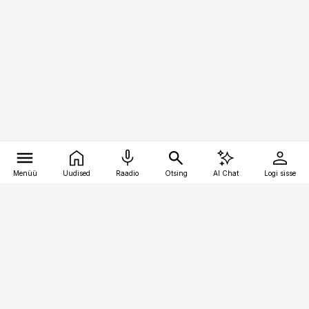
Menüü
Uudised
Raadio
Otsing
AI Chat
Logi sisse
Vana-Lõuna 39/1, 19094 Tallinn
(+372) 667 0111
kaubandus@kaubandus.ee