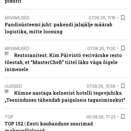
pidurit
ARVAMUSED
07.08.26, 11:18
Pandisüsteemi juht: pakendi jalajälje määrab
logistika, mitte loosung
ARVAMUSED
07.08.26, 11:06
Restoranitest. Kim Päivistö verivärske resto
tõestab, et “MasterChefi” tiitel läks väga õigele
inimesele
UUDISED
07.08.26, 10:58
Kümne aastaga kelnerist hotelli tegevjuhiks.
„Teeninduses tähendab paigalseis tagasiminekut“
TOP
06.08.26, 17:23
TOP 152 | Eesti kaubanduse suurimad
maksuvõlglased