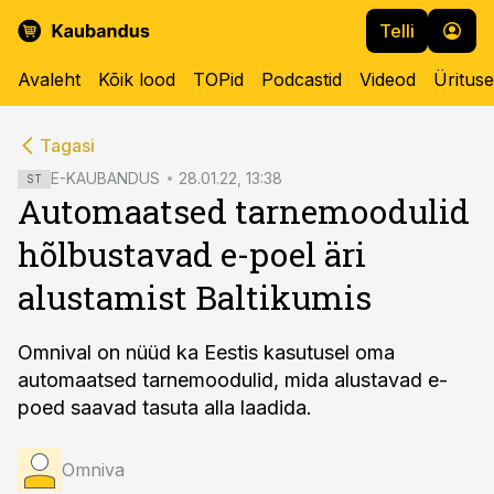
Telli
Avaleht
Kõik lood
TOPid
Podcastid
Videod
Üritus
cebook
cebook
Tagasi
Twitter)
Twitter)
E-KAUBANDUS
28.01.22, 13:38
ST
Automaatsed tarnemoodulid
kedIn
kedIn
hõlbustavad e-poel äri
ail
ail
alustamist Baltikumis
k
k
Omnival on nüüd ka Eestis kasutusel oma
automaatsed tarnemoodulid, mida alustavad e-
poed saavad tasuta alla laadida.
Omniva