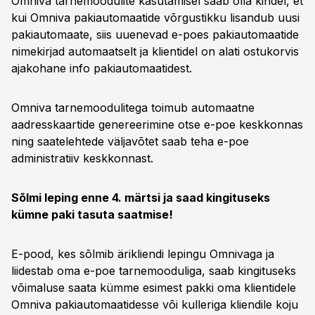
Omniva tarnemoodulite kasutamisel saab olla kindel, et
kui Omniva pakiautomaatide võrgustikku lisandub uusi
pakiautomaate, siis uuenevad e-poes pakiautomaatide
nimekirjad automaatselt ja klientidel on alati ostukorvis
ajakohane info pakiautomaatidest.
Omniva tarnemoodulitega toimub automaatne
aadresskaartide genereerimine otse e-poe keskkonnas
ning saatelehtede väljavõtet saab teha e-poe
administratiiv keskkonnast.
Sõlmi leping enne 4. märtsi ja saad kingituseks
kümne paki tasuta saatmise!
E-pood, kes sõlmib ärikliendi lepingu Omnivaga ja
liidestab oma e-poe tarnemooduliga, saab kingituseks
võimaluse saata kümme esimest pakki oma klientidele
Omniva pakiautomaatidesse või kulleriga kliendile koju