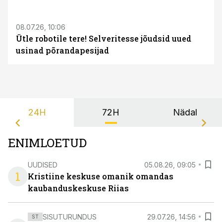
ST
08.07.26, 10:06
Ütle robotile tere! Selveritesse jõudsid uued
usinad põrandapesijad
24H
72H
Nädal
ENIMLOETUD
UUDISED
05.08.26, 09:05
1
Kristiine keskuse omanik omandas
kaubanduskeskuse Riias
SISUTURUNDUS
29.07.26, 14:56
ST