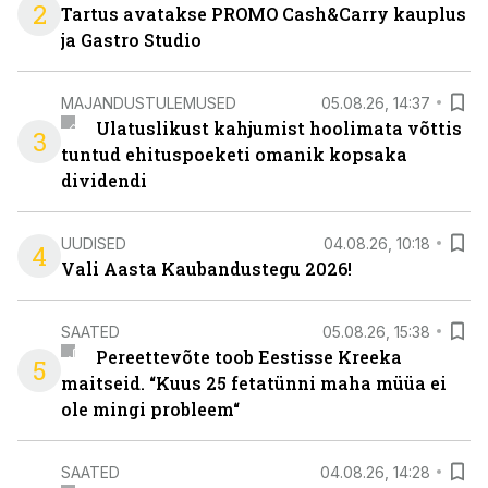
2
Tartus avatakse PROMO Cash&Carry kauplus
ja Gastro Studio
MAJANDUSTULEMUSED
05.08.26, 14:37
Ulatuslikust kahjumist hoolimata võttis
3
tuntud ehituspoeketi omanik kopsaka
dividendi
UUDISED
04.08.26, 10:18
4
Vali Aasta Kaubandustegu 2026!
SAATED
05.08.26, 15:38
Pereettevõte toob Eestisse Kreeka
5
maitseid. “Kuus 25 fetatünni maha müüa ei
ole mingi probleem“
SAATED
04.08.26, 14:28