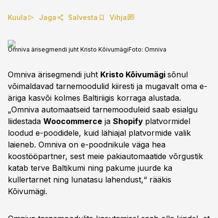
Kuula
Jaga
Salvesta
Vihja
Omniva ärisegmendi juht Kristo Kõivumägi
Foto:
Omniva
Omniva ärisegmendi juht
Kristo Kõivumägi
sõnul
võimaldavad tarnemoodulid kiiresti ja mugavalt oma e-
äriga kasvõi kolmes Baltiriigis korraga alustada.
„Omniva automaatseid tarnemooduleid saab esialgu
liidestada
Woocommerce
ja
Shopify
platvormidel
loodud e-poodidele, kuid lähiajal platvormide valik
laieneb. Omniva on e-poodnikule väga hea
koostööpartner, sest meie pakiautomaatide võrgustik
katab terve Baltikumi ning pakume juurde ka
kullertarnet ning lunatasu lahendust,“ rääkis
Kõivumägi.