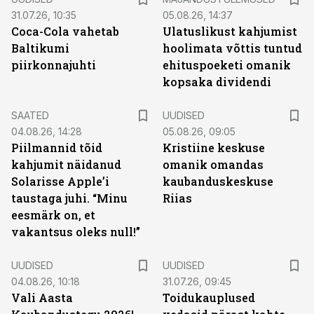
31.07.26, 10:35
05.08.26, 14:37
Coca-Cola vahetab
Ulatuslikust kahjumist
Baltikumi
hoolimata võttis tuntud
piirkonnajuhti
ehituspoeketi omanik
kopsaka dividendi
SAATED
UUDISED
04.08.26, 14:28
05.08.26, 09:05
Piilmannid tõid
Kristiine keskuse
kahjumit näidanud
omanik omandas
Solarisse Apple’i
kaubanduskeskuse
taustaga juhi. “Minu
Riias
eesmärk on, et
vakantsus oleks null!”
UUDISED
UUDISED
04.08.26, 10:18
31.07.26, 09:45
Vali Aasta
Toidukauplused