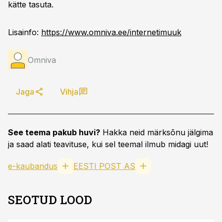
kätte tasuta.
Lisainfo:
https://www.omniva.ee/internetimuuk
Omniva
Jaga
Vihja
See teema pakub huvi?
Hakka neid märksõnu jälgima
ja saad alati teavituse, kui sel teemal ilmub midagi uut!
e-kaubandus
EESTI POST AS
SEOTUD LOOD