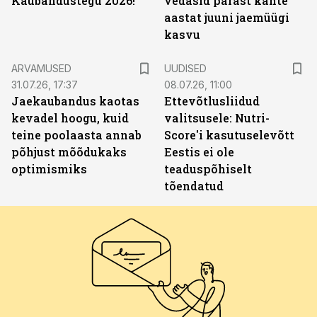
Kaubandustegu 2026!
vedasid pärast kahte
aastat juuni jaemüügi
kasvu
ARVAMUSED
UUDISED
31.07.26, 17:37
08.07.26, 11:00
Jaekaubandus kaotas
Ettevõtlusliidud
kevadel hoogu, kuid
valitsusele: Nutri-
teine poolaasta annab
Score'i kasutuselevõtt
põhjust mõõdukaks
Eestis ei ole
optimismiks
teaduspõhiselt
tõendatud