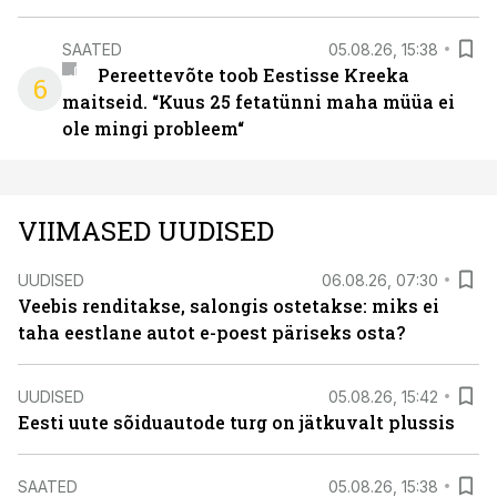
SAATED
05.08.26, 15:38
Pereettevõte toob Eestisse Kreeka
6
maitseid. “Kuus 25 fetatünni maha müüa ei
ole mingi probleem“
VIIMASED UUDISED
UUDISED
06.08.26, 07:30
Veebis renditakse, salongis ostetakse: miks ei
taha eestlane autot e-poest päriseks osta?
UUDISED
05.08.26, 15:42
Eesti uute sõiduautode turg on jätkuvalt plussis
SAATED
05.08.26, 15:38