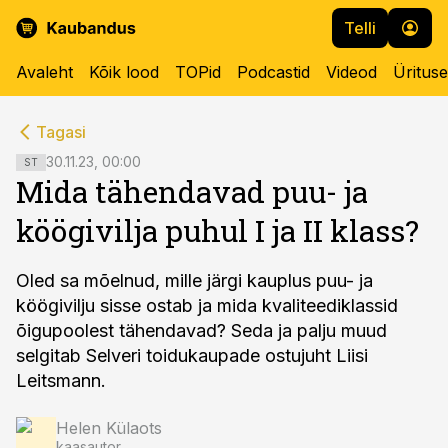
Telli
Avaleht
Kõik lood
TOPid
Podcastid
Videod
Üritus
cebook
cebook
Tagasi
Twitter)
Twitter)
30.11.23, 00:00
ST
Mida tähendavad puu- ja
kedIn
kedIn
köögivilja puhul I ja II klass?
ail
ail
k
k
Oled sa mõelnud, mille järgi kauplus puu- ja
köögivilju sisse ostab ja mida kvaliteediklassid
õigupoolest tähendavad? Seda ja palju muud
selgitab Selveri toidukaupade ostujuht Liisi
Leitsmann.
Helen Külaots
kaasautor