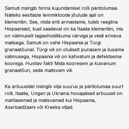
Samuti mängib hinna kujundamisel rolli päritolumaa.
Näiteks eestlaste lemmiktoode jõulude ajal on
klementiin. See, mida eriti armastame, tuleb reeglina
Hispaaniast, kuid saadaval on ka Itaalia klementiin, mis
on välimuselt tagasihoidlikuma värviga ja veidi erineva
maitsega. Samuti on vahe Hispaania ja Türgi
granaatõunal. Türgi vili on oluliselt punasem ja ilusama
välimusega, Hispaania vili on kahvatum ja defektsema
koorega. Huvitav fakt! Mida kooresem ja kuivanum
granaatõun, seda maitsvam vili.
Ka arbuusidel mängib vilja suurus ja päritolumaa suurt
rolli. Itaalia, Ungari ja Ukraina hooajalised arbuusid on
mahlasemad ja maitsvamad kui Hispaania,
Aserbaidžaani või Kreeka viljad.