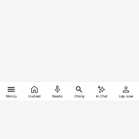
Menüü
Uudised
Raadio
Otsing
AI Chat
Logi sisse
Vana-Lõuna 39/1, 19094 Tallinn
(+372) 667 0111