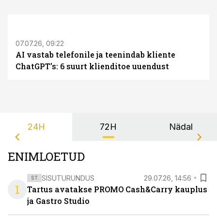
ST
07.07.26, 09:22
AI vastab telefonile ja teenindab kliente
ChatGPT’s: 6 suurt klienditoe uuendust
24H
72H
Nädal
ENIMLOETUD
SISUTURUNDUS
29.07.26, 14:56
ST
1
Tartus avatakse PROMO Cash&Carry kauplus
ja Gastro Studio