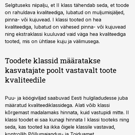
Selgituseks niipalju, et II klass tähendab seda, et toode
on rahuldava kvaliteediga, lubatud on muljumisjäljed,
pinna- või kujuvead. I klassi tooted on hea
kvaliteediga, lubatud on vähesed pinna- või kujuvead
ning ekstraklassi kuuluvad vaid väga hea kvaliteediga
tooted, mis on ühtlase kuju ja välimusega.
Toodete klassid määratakse
kasvatajate poolt vastavalt toote
kvaliteedile
Puu- ja köögiviljad saabuvad Eesti hulgiladudesse juba
määratud kvaliteediklassidega. Alati võib klassi
kõrgemast madalamaks hinnata, kuid vastupidi mitte. II
klassi toodet ei saa kunagi hinnata I klassi tooteks ning
seda, kas tooted ka ikka õigele klassile vastavad,
kontrollib Põllumajandus- ja Toiduamet.