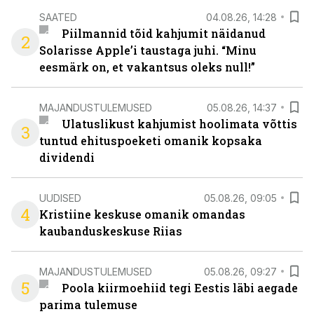
SAATED
04.08.26, 14:28
Piilmannid tõid kahjumit näidanud
2
Solarisse Apple’i taustaga juhi. “Minu
eesmärk on, et vakantsus oleks null!”
MAJANDUSTULEMUSED
05.08.26, 14:37
Ulatuslikust kahjumist hoolimata võttis
3
tuntud ehituspoeketi omanik kopsaka
dividendi
UUDISED
05.08.26, 09:05
4
Kristiine keskuse omanik omandas
kaubanduskeskuse Riias
MAJANDUSTULEMUSED
05.08.26, 09:27
5
Poola kiirmoehiid tegi Eestis läbi aegade
parima tulemuse