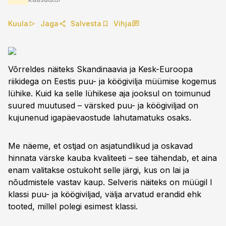
Kuula
Jaga
Salvesta
Vihja
Võrreldes näiteks Skandinaavia ja Kesk-Euroopa
riikidega on Eestis puu- ja köögivilja müümise kogemus
lühike. Kuid ka selle lühikese aja jooksul on toimunud
suured muutused – värsked puu- ja köögiviljad on
kujunenud igapäevaostude lahutamatuks osaks.
Me näeme, et ostjad on asjatundlikud ja oskavad
hinnata värske kauba kvaliteeti – see tähendab, et aina
enam valitakse ostukoht selle järgi, kus on lai ja
nõudmistele vastav kaup. Selveris näiteks on müügil I
klassi puu- ja köögiviljad, välja arvatud erandid ehk
tooted, millel polegi esimest klassi.