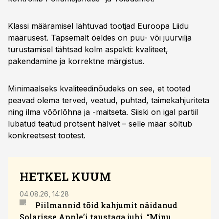
Klassi määramisel lähtuvad tootjad Euroopa Liidu
määrusest. Täpsemalt öeldes on puu- või juurvilja
turustamisel tähtsad kolm aspekti: kvaliteet,
pakendamine ja korrektne märgistus.
Minimaalseks kvaliteedinõudeks on see, et tooted
peavad olema terved, veatud, puhtad, taimekahjuriteta
ning ilma võõrlõhna ja -maitseta. Siiski on igal partiil
lubatud teatud protsent hälvet – selle määr sõltub
konkreetsest tootest.
HETKEL KUUM
04.08.26, 14:28
05.08.
Piilmannid tõid kahjumit näidanud
Solarisse Apple’i taustaga juhi. “Minu
tunt