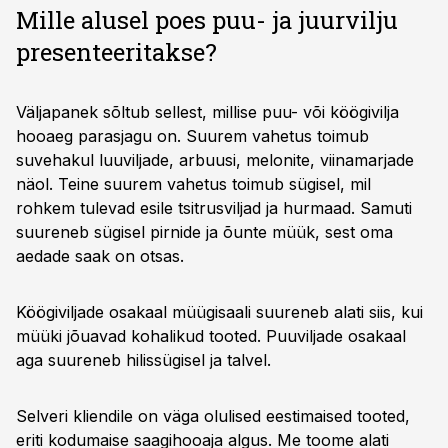
Mille alusel poes puu- ja juurvilju
presenteeritakse?
Väljapanek sõltub sellest, millise puu- või köögivilja
hooaeg parasjagu on. Suurem vahetus toimub
suvehakul luuviljade, arbuusi, melonite, viinamarjade
näol. Teine suurem vahetus toimub sügisel, mil
rohkem tulevad esile tsitrusviljad ja hurmaad. Samuti
suureneb sügisel pirnide ja õunte müük, sest oma
aedade saak on otsas.
Köögiviljade osakaal müügisaali suureneb alati siis, kui
müüki jõuavad kohalikud tooted. Puuviljade osakaal
aga suureneb hilissügisel ja talvel.
Selveri kliendile on väga olulised eestimaised tooted,
eriti kodumaise saagihooaja algus. Me toome alati