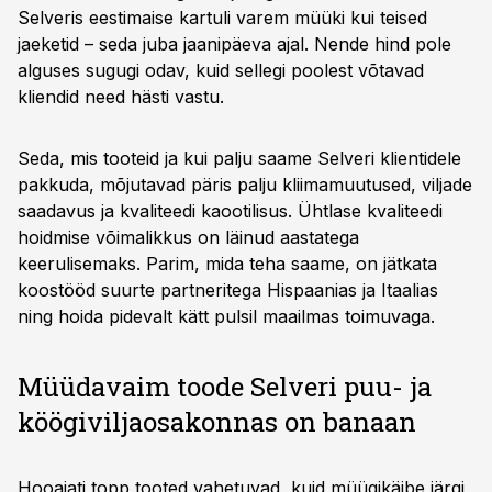
Selveris eestimaise kartuli varem müüki kui teised
jaeketid – seda juba jaanipäeva ajal. Nende hind pole
alguses sugugi odav, kuid sellegi poolest võtavad
kliendid need hästi vastu.
Seda, mis tooteid ja kui palju saame Selveri klientidele
pakkuda, mõjutavad päris palju kliimamuutused, viljade
saadavus ja kvaliteedi kaootilisus. Ühtlase kvaliteedi
hoidmise võimalikkus on läinud aastatega
keerulisemaks. Parim, mida teha saame, on jätkata
koostööd suurte partneritega Hispaanias ja Itaalias
ning hoida pidevalt kätt pulsil maailmas toimuvaga.
Müüdavaim toode Selveri puu- ja
köögiviljaosakonnas on banaan
Hooajati topp tooted vahetuvad, kuid müügikäibe järgi