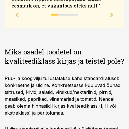
eesmärk on, et vakantsus oleks null!”
divi
Miks osadel toodetel on
kvaliteediklass kirjas ja teistel pole?
Puu- ja köögivilju turustatakse kahe standardi alusel:
konkreetne ja üldine. Konkreetsesse kuuluvad õunad,
tsitrused, kiivid, salatid, virsikud/nektariinid, pirnid,
maasikad, paprikad, viinamarjad ja tomatid. Nendel
peab olema hinnasildil kirjas kvaliteediklass (I, II või
ekstraklass) ja päritolumaa.