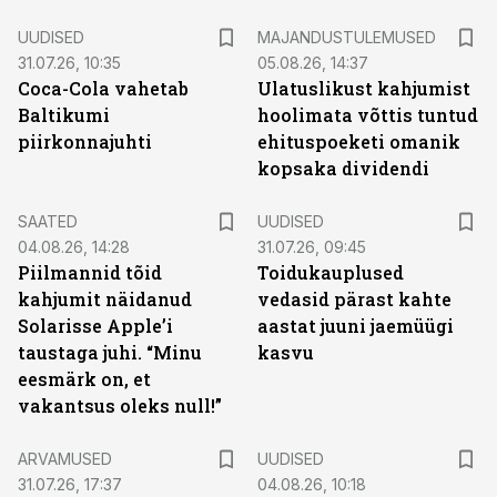
UUDISED
MAJANDUSTULEMUSED
31.07.26, 10:35
05.08.26, 14:37
Coca-Cola vahetab
Ulatuslikust kahjumist
Baltikumi
hoolimata võttis tuntud
piirkonnajuhti
ehituspoeketi omanik
kopsaka dividendi
SAATED
UUDISED
04.08.26, 14:28
31.07.26, 09:45
Piilmannid tõid
Toidukauplused
kahjumit näidanud
vedasid pärast kahte
Solarisse Apple’i
aastat juuni jaemüügi
taustaga juhi. “Minu
kasvu
eesmärk on, et
vakantsus oleks null!”
ARVAMUSED
UUDISED
31.07.26, 17:37
04.08.26, 10:18