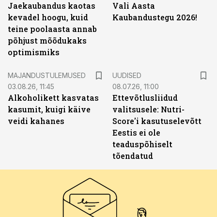
Jaekaubandus kaotas
Vali Aasta
kevadel hoogu, kuid
Kaubandustegu 2026!
teine poolaasta annab
põhjust mõõdukaks
optimismiks
MAJANDUSTULEMUSED
UUDISED
03.08.26, 11:45
08.07.26, 11:00
Alkoholikett kasvatas
Ettevõtlusliidud
kasumit, kuigi käive
valitsusele: Nutri-
veidi kahanes
Score'i kasutuselevõtt
Eestis ei ole
teaduspõhiselt
tõendatud