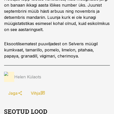
on banaan ikkagi aasta lõikes number üks. Juunist
septembrini müüb hästi arbuus ning novembris ja
detsembris mandariin. Luunja kurk ei ole kunagi
müügistatistikas esimesel kohal olnud, kuid esikolmikus
on see aastaringselt.
Eksootilisematest puuviljadest on Selveris müügil
kumkvaat, tamarillo, pomelo, limelon, pitahaia,
papaya, granadill, viigimari, cherimoya.
Helen Külaots
Jaga
Vihja
SEOTUD LOOD