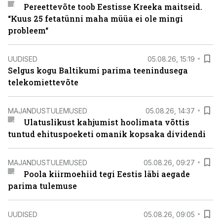
Pereettevõte toob Eestisse Kreeka maitseid.
“Kuus 25 fetatünni maha müüa ei ole mingi
probleem“
UUDISED
05.08.26, 15:19
Selgus kogu Baltikumi parima teenindusega
telekomiettevõte
MAJANDUSTULEMUSED
05.08.26, 14:37
Ulatuslikust kahjumist hoolimata võttis
tuntud ehituspoeketi omanik kopsaka dividendi
MAJANDUSTULEMUSED
05.08.26, 09:27
Poola kiirmoehiid tegi Eestis läbi aegade
parima tulemuse
UUDISED
05.08.26, 09:05