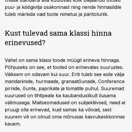
Üldise standardi alla kuuluvad kõik ülejäänud tooted
puu- ja köögivilja osakonnast ning nende hinnasildile
tuleb märkida vaid toote nimetus ja päritoluriik.
Kust tulevad sama klassi hinna
erinevused?
Vahel on sama klassi toode müügil erineva hinnaga.
Põhjuseks on see, et tooted on erinevates suurustes.
Väiksem on odavam kui suur. Eriti tuleb see esile välja
mandariinide, hurmaade, granaatõunade, Conference
pirnide, õunte, paprikate ja tomatite puhul. Suuremad
suurused on tihtipeale ka kaubanduslikult ilusama
välimusega. Maitseomadused on subjektiivsed, need ei
pruugi olla erinevad, kuid samas ka võivad, sest
suurem vili on olnud oma mõnusas kasvukeskkonnas
kauem.