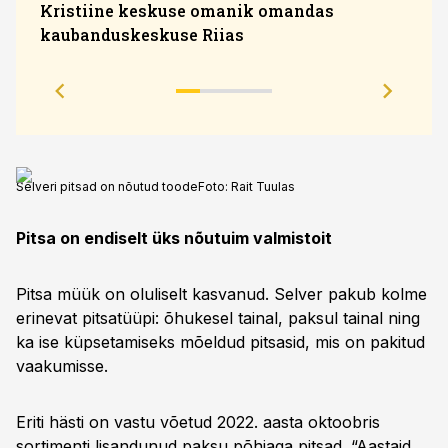
Kristiine keskuse omanik omandas
kaubanduskeskuse Riias
Sola
eesm
Selveri pitsad on nõutud toode
Foto:
Rait Tuulas
Pitsa on endiselt üks nõutuim valmistoit
Pitsa müük on oluliselt kasvanud. Selver pakub kolme
erinevat pitsatüüpi: õhukesel tainal, paksul tainal ning
ka ise küpsetamiseks mõeldud pitsasid, mis on pakitud
vaakumisse.
Eriti hästi on vastu võetud 2022. aasta oktoobris
sortimenti lisandunud paksu põhjaga pitsad. “Aastaid