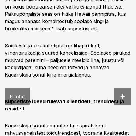
on kõige populaarsemaks valikuks jäänud lihapitsa.
Paksupõhjaliste seas on hitiks Hawaii pannipitsa, kus
magus ananass kombineerub soolase singi ja
broileriliha maitsega," lisab küpsetusjuht.
Saiakeste ja pirukate tipus on lihapirukad,
viineripirukad ja suured kaneelisaiad. Soolased pirukad
müüvad paremini – paljudele meeldib liha, juustu või
köögiviljaga, kuna need on toitvad ja annavad
Kaganskaja sõnul kiire energialaengu.
6 fotot
Küpsetiste ideed tulevad klientidelt, trendidest ja
reisidelt
Kaganskaja sõnul ammutab ta inspiratsiooni
rahvusvahelistest toidutrendidest, tooraine kvaliteedist