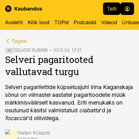
Telli
Avaleht
Kõik lood
TOPid
Podcastid
Videod
Üritus
cebook
cebook
Tagasi
Twitter)
Twitter)
SELVERI RUBRIIK
03.12.24, 17:21
ST
Selveri pagaritooted
kedIn
kedIn
vallutavad turgu
ail
ail
k
k
Selveri pagarilettide küpsetusjuhi Irina Kaganskaja
sõnul on viimastel aastatel pagaritoodete müük
märkimisväärselt kasvanud. Eriti menukaks on
osutunud käsitsi valmistatud
ciabatta
'd ja
focaccia
'd oliividega.
Helen Külaots
kaasautor