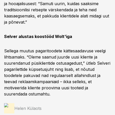
ja hooajalisusest: “Samuti uurin, kuidas saaksime
traditsioonilisi retsepte värskendada ja teha neid
kaasaegsemaks, et pakkuda klientidele alati midagi uut
ja põnevat.”
Selver alustas koostööd Wolt'iga
Sellega muutus pagaritoodete kättesaadavuse veelgi
lihtsamaks. “Oleme saanud juurde uusi kliente ja
suurendanud püsiklientide ostusagedust,” ütleb Selveri
pagarilettide küpsetusjuht ning lisab, et nõutud
toodetele pakuvad nad regulaarselt allahindlust ja
teevad reklaamikampaaniaid – ikka selleks, et
motiveerida kliente proovima uusi tooteid ja
suurendada ostumahtu.
Helen Külaots