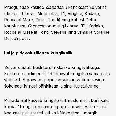
Praegu saab käsitöö
ciabattasid
kaheksast Selverist
üle Eesti (Järve, Merimetsa, T1, Ringtee, Kadaka,
Rocca al Mare, Pirita, Tondi) ning kahest Delice
kauplusest.
Focaccia
on müügil Järve, T1, Kadaka,
Rocca al Mare ja Tondi Selveris ning Viimsi ja Solarise
Delice’i poes.
Lai ja pidevalt täienev kringlivalik
Selver eristub Eesti turul rikkaliku kringlivalikuga.
Kokku on sortimendis 13 erinevat kringlit ja sama palju
stritsleid. E-poes on populaarseimad valikud rosina-
šokolaadi kringel pähklitega ja singi-juustukringel.
Pühade ajal kasvab kringlite tellimuste maht kuni kaks
korda. "Kringel on saanud populaarseks valikuks nii
kodustel pidustustel kui ka külakostina," märgib