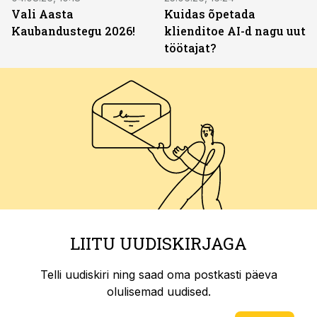
Vali Aasta
Kuidas õpetada
Kaubandustegu 2026!
klienditoe AI-d nagu uut
töötajat?
LIITU UUDISKIRJAGA
Telli uudiskiri ning saad oma postkasti päeva
olulisemad uudised.