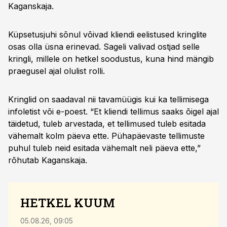
Kaganskaja.
Küpsetusjuhi sõnul võivad kliendi eelistused kringlite
osas olla üsna erinevad. Sageli valivad ostjad selle
kringli, millele on hetkel soodustus, kuna hind mängib
praegusel ajal olulist rolli.
Kringlid on saadaval nii tavamüügis kui ka tellimisega
infoletist või e-poest. “Et kliendi tellimus saaks õigel ajal
täidetud, tuleb arvestada, et tellimused tuleb esitada
vähemalt kolm päeva ette. Pühapäevaste tellimuste
puhul tuleb neid esitada vähemalt neli päeva ette,”
rõhutab Kaganskaja.
HETKEL KUUM
05.08.26, 09:05
04.08