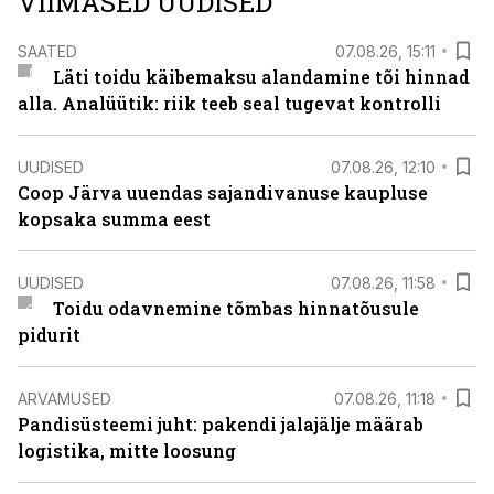
VIIMASED UUDISED
SAATED
07.08.26, 15:11
Läti toidu käibemaksu alandamine tõi hinnad
alla. Analüütik: riik teeb seal tugevat kontrolli
UUDISED
07.08.26, 12:10
Coop Järva uuendas sajandivanuse kaupluse
kopsaka summa eest
UUDISED
07.08.26, 11:58
Toidu odavnemine tõmbas hinnatõusule
pidurit
ARVAMUSED
07.08.26, 11:18
Pandisüsteemi juht: pakendi jalajälje määrab
logistika, mitte loosung