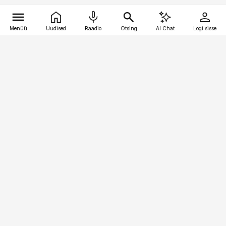
Menüü
Uudised
Raadio
Otsing
AI Chat
Logi sisse
Vana-Lõuna 39/1, 19094 Tallinn
(+372) 667 0111
kaubandus@kaubandus.ee
Telli
Reklaam
Firmast
Sisu kasutamisõigused
Ajakirjaniku
eetikakoodeks
Üldtingimused
Privaatsustingimused
Küpsiste poliitika
KKK
Eesti Meediaettevõtete
Eelistuste haldamine