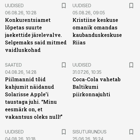
UUDISED
UUDISED
06.08.26, 10:28
05.08.26, 09:05
Konkurentsiamet
Kristiine keskuse
lõpetas suurte
omanik omandas
jaekettide järelevalve.
kaubanduskeskuse
Selgemaks said mitmed
Riias
vaidluskohad
SAATED
UUDISED
04.08.26, 14:28
31.07.26, 10:35
Piilmannid tõid
Coca-Cola vahetab
kahjumit näidanud
Baltikumi
Solarisse Apple’i
piirkonnajuhti
taustaga juhi. “Minu
eesmärk on, et
vakantsus oleks null!”
ST
UUDISED
SISUTURUNDUS
04.08.26, 10:18
25.06.26, 16:24