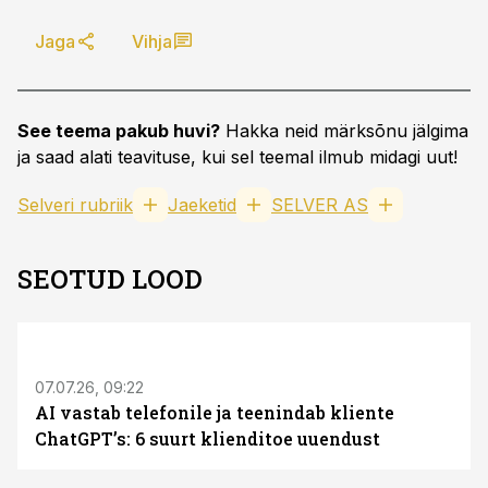
Jaga
Vihja
See teema pakub huvi?
Hakka neid märksõnu jälgima
ja saad alati teavituse, kui sel teemal ilmub midagi uut!
Selveri rubriik
Jaeketid
SELVER AS
SEOTUD LOOD
ST
07.07.26, 09:22
AI vastab telefonile ja teenindab kliente
ChatGPT’s: 6 suurt klienditoe uuendust