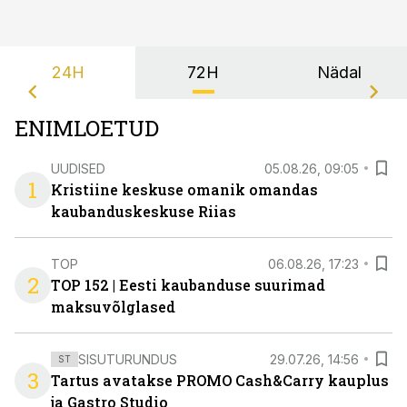
24H
72H
Nädal
ENIMLOETUD
UUDISED
05.08.26, 09:05
1
Kristiine keskuse omanik omandas
kaubanduskeskuse Riias
TOP
06.08.26, 17:23
2
TOP 152 | Eesti kaubanduse suurimad
maksuvõlglased
SISUTURUNDUS
29.07.26, 14:56
ST
3
Tartus avatakse PROMO Cash&Carry kauplus
ja Gastro Studio