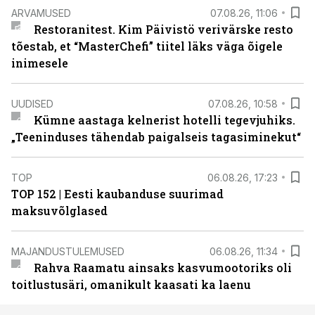
ARVAMUSED
07.08.26, 11:06
Restoranitest. Kim Päivistö verivärske resto
tõestab, et “MasterChefi” tiitel läks väga õigele
inimesele
UUDISED
07.08.26, 10:58
Kümne aastaga kelnerist hotelli tegevjuhiks.
„Teeninduses tähendab paigalseis tagasiminekut“
TOP
06.08.26, 17:23
TOP 152 | Eesti kaubanduse suurimad
maksuvõlglased
MAJANDUSTULEMUSED
06.08.26, 11:34
Rahva Raamatu ainsaks kasvumootoriks oli
toitlustusäri, omanikult kaasati ka laenu