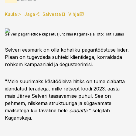
Kuula
Jaga
Salvesta
Vihja
Selveri pagarilettide küpsetusjuht Irina Kaganskaja
Foto:
Rait Tuulas
Selveri eesmärk on olla kohaliku pagaritööstuse liider.
Plaan on tugevdada suhteid klientidega, korraldada
rohkem kampaaniaid ja degusteerimisi.
"Meie suurimaks käsitööleiva hitiks on tume ciabatta
idandatud teradega, mille retsept loodi 2023. aasta
mais Järve Selveri taasavamise puhul. See on
pehmem, niiskema struktuuriga ja sügavamate
maitsetega kui tavaline hele
ciabatta
," selgitab
Kaganskaja.