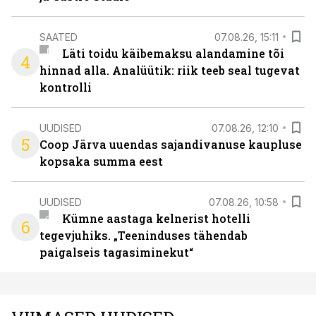
SAATED
07.08.26, 15:11
Läti toidu käibemaksu alandamine tõi
4
hinnad alla. Analüütik: riik teeb seal tugevat
kontrolli
UUDISED
07.08.26, 12:10
5
Coop Järva uuendas sajandivanuse kaupluse
kopsaka summa eest
UUDISED
07.08.26, 10:58
Kümne aastaga kelnerist hotelli
6
tegevjuhiks. „Teeninduses tähendab
paigalseis tagasiminekut“