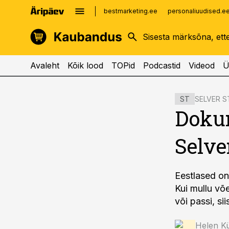
bestmarketing.ee
personaliuudised.e
kinnisvarauudised.ee
imelineajalugu.ee
logistikauudised.ee
imelineteadus.ee
Avaleht
Kõik lood
TOPid
Podcastid
Videod
Ü
cebook
cebook
SELVER S
ST
Twitter)
Twitter)
Doku
kedIn
kedIn
Selve
ail
ail
k
k
Eestlased on
Kui mullu võe
või passi, si
Helen Kü