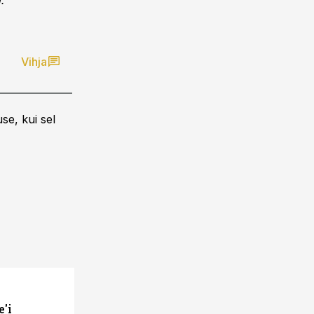
.
Vihja
se, kui sel
e'i