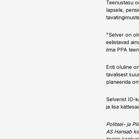
Teenustasu on
lapsele, pens
tavatingimust
"Selver on ol
eelistavad ai
ilma PPA teen
Eriti oluline 
tavalisest su
planeerida om
Selverist ID-
ja lisa kättes
Politsei- ja P
AS Hansab koo