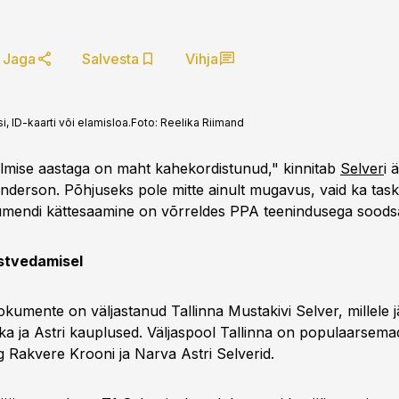
Jaga
Salvesta
Vihja
, ID-kaarti või elamisloa.
Foto:
Reelika Riimand
lmise aastaga on maht kahekordistunud," kinnitab
Selver
i 
 Anderson. Põhjuseks pole mitte ainult mugavus, vaid ka ta
kumendi kättesaamine on võrreldes PPA teenindusega sood
stvedamisel
kumente on väljastanud Tallinna Mustakivi Selver, millele 
ka ja Astri kauplused. Väljaspool Tallinna on populaarsem
g Rakvere Krooni ja Narva Astri Selverid.