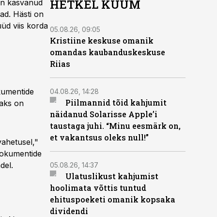
HETKEL KUUM
 on kasvanud
ad. Hästi on
üüd viis korda
05.08.26, 09:05
Kristiine keskuse omanik
omandas kaubanduskeskuse
Riias
okumentide
04.08.26, 14:28
Piilmannid tõid kahjumit
jaks on
näidanud Solarisse Apple’i
taustaga juhi. “Minu eesmärk on,
et vakantsus oleks null!”
vahetusel,"
 dokumentide
del.
05.08.26, 14:37
Ulatuslikust kahjumist
hoolimata võttis tuntud
ehituspoeketi omanik kopsaka
dividendi