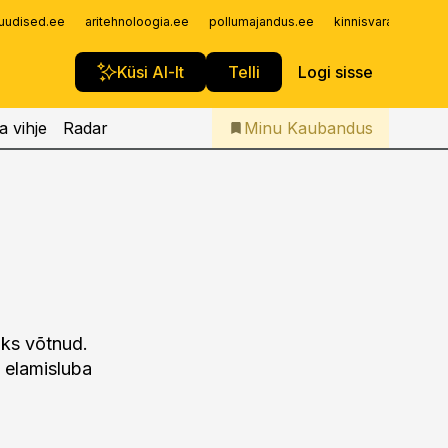
Iseteenindus
uudised.ee
aritehnoloogia.ee
pollumajandus.ee
kinnisvarauudised.
Telli Kaubandus
Küsi AI-lt
Telli
Logi sisse
a vihje
Radar
Minu Kaubandus
aks võtnud.
, elamisluba