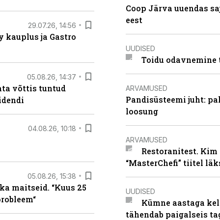
Coop Järva uuendas s
eest
29.07.26, 14:56
 kauplus ja Gastro
UUDISED
Toidu odavnemine 
05.08.26, 14:37
ta võttis tuntud
ARVAMUSED
Pandisüsteemi juht: pak
idendi
loosung
04.08.26, 10:18
ARVAMUSED
Restoranitest. Kim 
“MasterChefi” tiitel lä
05.08.26, 15:38
ka maitseid. “Kuus 25
UUDISED
probleem“
Kümne aastaga keln
tähendab paigalseis t