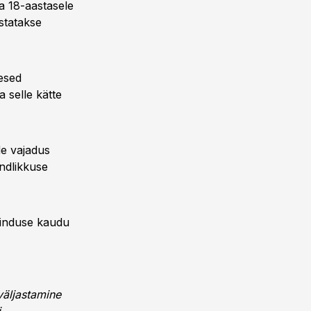
a 18-aastasele
statakse
esed
 selle kätte
de vajadus
ndlikkuse
ninduse kaudu
väljastamine