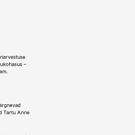
äriarvestuse
skukohasus –
sam.
järgnevad
ad Tartu Anne