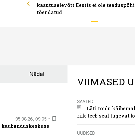
kasutuselevõtt Eestis ei ole teaduspõhi
tõendatud
Nädal
VIIMASED U
SAATED
Läti toidu käibema
riik teeb seal tugevat k
05.08.26, 09:05
s kaubanduskeskuse
UUDISED