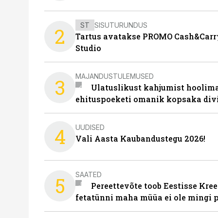
ST
SISUTURUNDUS
2
Tartus avatakse PROMO Cash&Carry
Studio
MAJANDUSTULEMUSED
3
Ulatuslikust kahjumist hoolima
ehituspoeketi omanik kopsaka div
UUDISED
4
Vali Aasta Kaubandustegu 2026!
SAATED
5
Pereettevõte toob Eestisse Kree
fetatünni maha müüa ei ole mingi 