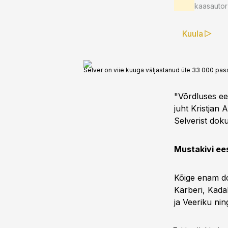
kaasautor
Kuula
Selver on viie kuuga väljastanud üle 33 000 passi
"Võrdluses ee
juht Kristjan
Selverist do
Mustakivi ee
Kõige enam do
Kärberi, Kada
ja Veeriku nin