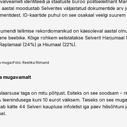
irivalveameti identiteedi ja staatuste büroo politseileitnant M
. aastal moodustab Selverites väljastatud dokumentide arv
umentidest. ID-kaartide puhul on see osakaal veelgi suurem
kumendi tellimise rekordiomanikud on käesoleval aastal ol
vane beebike. Kõige rohkem eelistatakse Selverit Harjumaal
 Raplamaal (24%) ja Hiiumaal (22%).
ja mugav
Foto:
Reelika Riimand
ja mugavamalt
aarsuse taga on mitu põhjust. Esiteks on see soodsam – rii
 teenindusega kuni 10 eurot väiksem. Teiseks on see mug
 kätte 44 Selveri kaupluse infoletist iga päev hilisõhtuni j
el.