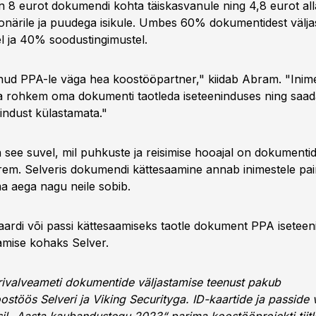
 8 eurot dokumendi kohta täiskasvanule ning 4,8 eurot all
ionärile ja puudega isikule. Umbes 60% dokumentidest välja
el ja 40% soodustingimustel.
nud PPA-le väga hea koostööpartner," kiidab Abram. "Inim
na rohkem oma dokumenti taotleda iseteeninduses ning saada
indust külastamata."
on see suvel, mil puhkuste ja reisimise hooajal on dokumenti
urem. Selveris dokumendi kättesaamine annab inimestele pai
a aega nagu neile sobib.
kaardi või passi kättesaamiseks taotle dokument PPA isetee
aamise kohaks Selver.
iirivalveameti dokumentide väljastamise teenust pakub
stöös Selveri ja Viking Securityga. ID-kaartide ja passide 