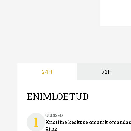
24H
72H
ENIMLOETUD
UUDISED
1
Kristiine keskuse omanik omanda
Riias