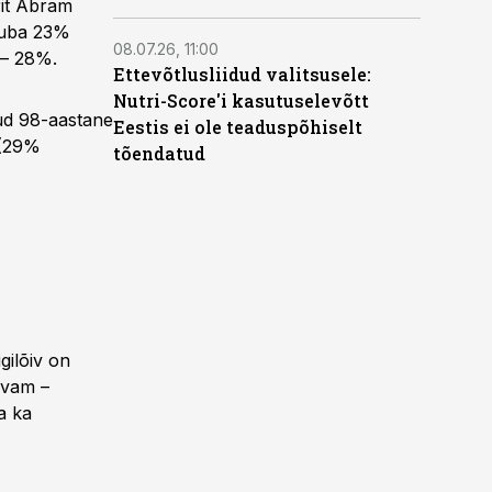
arit Abram
 juba 23%
08.07.26, 11:00
 – 28%.
Ettevõtlusliidud valitsusele:
Nutri-Score'i kasutuselevõtt
nud 98-aastane
Eestis ei ole teaduspõhiselt
 (29%
tõendatud
gilõiv on
avam –
a ka