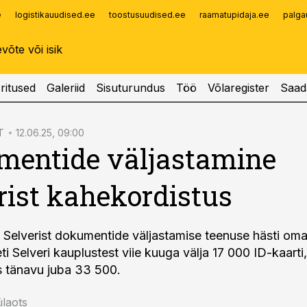
e
logistikauudised.ee
toostusuudised.ee
raamatupidaja.ee
palga
Infopank
Radar
ritused
Galeriid
Sisuturundus
Töö
Võlaregister
Saad
T
12.06.25, 09:00
mentide väljastamine
rist kahekordistus
 Selverist dokumentide väljastamise teenuse hästi om
ti Selveri kauplustest viie kuuga välja 17 000 ID-kaarti
is tänavu juba 33 500.
laots