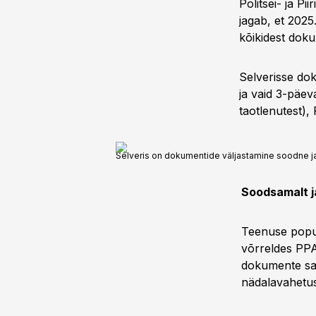
Politsei- ja Pi
jagab, et 2025
kõikidest dok
Selverisse do
ja vaid 3-päe
taotlenutest),
Selveris on dokumentide väljastamine soodne 
Soodsamalt 
Teenuse popul
võrreldes PPA
dokumente saab
nädalavahetus