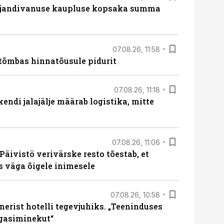
ajandivanuse kaupluse kopsaka summa
07.08.26, 11:58
tõmbas hinnatõusule pidurit
07.08.26, 11:18
endi jalajälje määrab logistika, mitte
07.08.26, 11:06
Päivistö verivärske resto tõestab, et
ks väga õigele inimesele
07.08.26, 10:58
erist hotelli tegevjuhiks. „Teeninduses
agasiminekut“