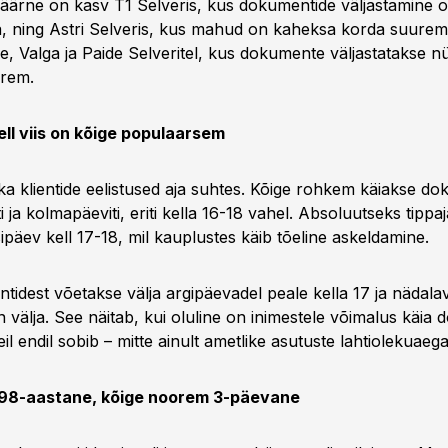
sväärne on kasv T1 Selveris, kus dokumentide väljastamine
a, ning Astri Selveris, kus mahud on kaheksa korda suurem
e, Valga ja Paide Selveritel, kus dokumente väljastatakse n
arem.
ell viis on kõige populaarsem
a klientide eelistused aja suhtes. Kõige rohkem käiakse d
iti ja kolmapäeviti, eriti kella 16-18 vahel. Absoluutseks tippa
ipäev kell 17-18, mil kauplustes käib tõeline askeldamine.
dest võetakse välja argipäevadel peale kella 17 ja nädala
välja. See näitab, kui oluline on inimestele võimalus käia
 neil endil sobib – mitte ainult ametlike asutuste lahtiolekuaega
98-aastane, kõige noorem 3-päevane