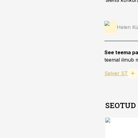
teenis konkurs
Helen Kü
See teema pa
teemal ilmub m
Selver ST
SEOTUD