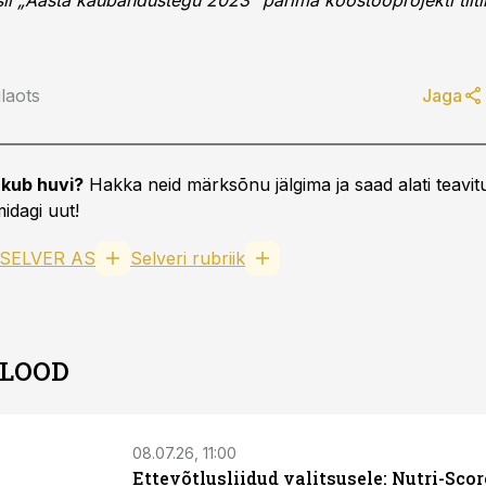
il „Aasta kaubandustegu 2023“ parima koostööprojekti tiitli
laots
Jaga
kub huvi?
Hakka neid märksõnu jälgima ja saad alati teavitu
idagi uut!
SELVER AS
Selveri rubriik
 LOOD
08.07.26, 11:00
Ettevõtlusliidud valitsusele: Nutri-Scor