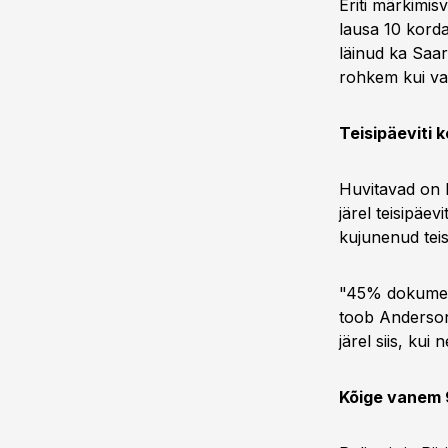
Eriti märkimi
lausa 10 kord
läinud ka Saar
rohkem kui v
Teisipäeviti k
Huvitavad on k
järel teisipäev
kujunenud teis
"45% dokumenti
toob Anderson 
järel siis, kui
Kõige vanem 