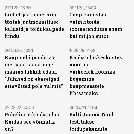
27.11.25, 13:30
05.11.25, 15:00
Liidud: jäätmereform
Coop panustas
tõstab jäätmekäitluse
valmistoidu
kulusid ja toidukaupade
tootearendusse enam
hindu
kui miljon eurot
26.09.25, 13:21
11.09.25, 11:58
Kaupmehi puudutav
Kaubanduskeskustes
metsade raadamise
muutub
määrus lükkub edasi.
väikeelektroonika
“Juhised on ebaselged,
kogumine
ettevõtted pole valmis”
kaupmeestele
lihtsamaks
22.03.22, 14:00
06.04.21, 11:54
Roheline e‑kaubandus.
Balti Jaama Turul
Kuidas see võimalik
testitakse
on?
toidupakendite