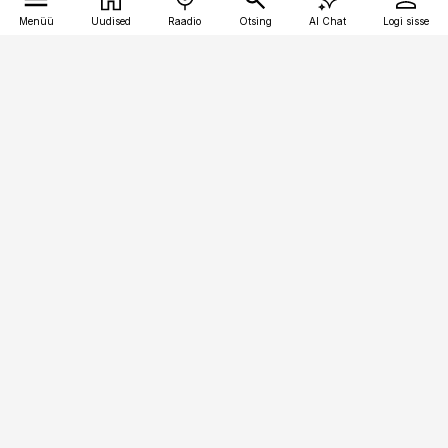
Menüü
Uudised
Raadio
Otsing
AI Chat
Logi sisse
Vana-Lõuna 39/1, 19094 Tallinn
(+372) 667 0111
kaubandus@kaubandus.ee
Telli
Reklaam
Firmast
Sisu kasutamisõigused
Ajakirjaniku
eetikakoodeks
Üldtingimused
Privaatsustingimused
Küpsiste poliitika
KKK
Eesti Meediaettevõtete
Eelistuste haldamine
Liit