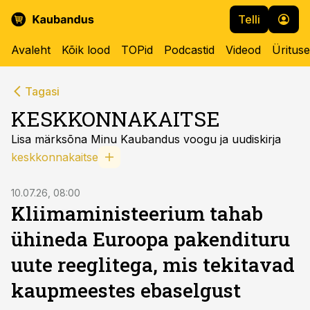
Telli
Avaleht
Kõik lood
TOPid
Podcastid
Videod
Üritus
Tagasi
KESKKONNAKAITSE
Lisa märksõna Minu Kaubandus voogu ja uudiskirja
keskkonnakaitse
10.07.26, 08:00
Kliimaministeerium tahab
ühineda Euroopa pakendituru
uute reeglitega, mis tekitavad
kaupmeestes ebaselgust