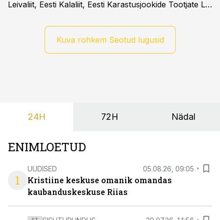
Leivaliit, Eesti Kalaliit, Eesti Karastusjookide Tootjate Liit
ja Eesti Aiandusliit saatsid täna vabariigi valitsusele
pöördumise, milles rõhutavad, et Eesti ei peaks
vabatahtlikult kasutusele võtma ühtegi
Kuva rohkem Seotud lugusid
pakendimärgistuse süsteemi kuni Euroopa Liidus pole
kokku lepitud ühtses, teaduspõhises ja toidukultuure
arvestavas lahenduses. Pakendi esikülje märgistuse
eesmärk peaks olema tarbijainfo lihtsustamine, mitte
eksitamine.
24H
72H
Nädal
ENIMLOETUD
UUDISED
05.08.26, 09:05
1
Kristiine keskuse omanik omandas
kaubanduskeskuse Riias
ST