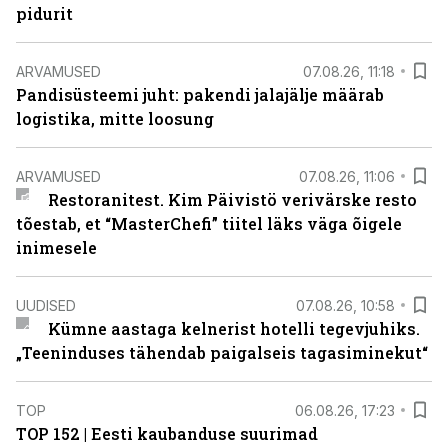
pidurit
ARVAMUSED
07.08.26, 11:18
Pandisüsteemi juht: pakendi jalajälje määrab
logistika, mitte loosung
ARVAMUSED
07.08.26, 11:06
Restoranitest. Kim Päivistö verivärske resto
tõestab, et “MasterChefi” tiitel läks väga õigele
inimesele
UUDISED
07.08.26, 10:58
Kümne aastaga kelnerist hotelli tegevjuhiks.
„Teeninduses tähendab paigalseis tagasiminekut“
TOP
06.08.26, 17:23
TOP 152 | Eesti kaubanduse suurimad