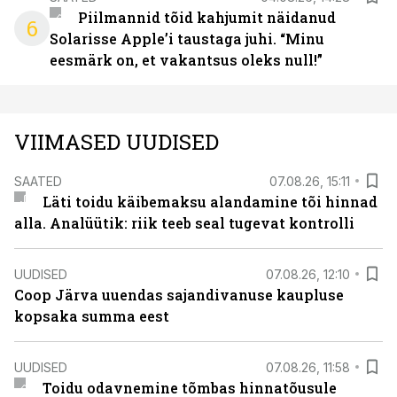
Piilmannid tõid kahjumit näidanud
6
Solarisse Apple’i taustaga juhi. “Minu
eesmärk on, et vakantsus oleks null!”
VIIMASED UUDISED
SAATED
07.08.26, 15:11
Läti toidu käibemaksu alandamine tõi hinnad
alla. Analüütik: riik teeb seal tugevat kontrolli
UUDISED
07.08.26, 12:10
Coop Järva uuendas sajandivanuse kaupluse
kopsaka summa eest
UUDISED
07.08.26, 11:58
Toidu odavnemine tõmbas hinnatõusule