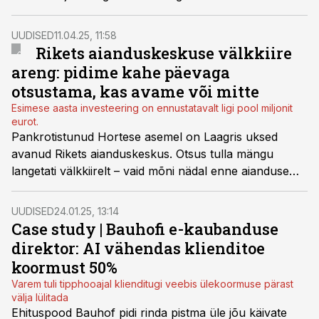
aastagagi samal tasemel. Kasvu said näha vähesed.
UUDISED
11.04.25, 11:58
Rikets aianduskeskuse välkkiire
areng: pidime kahe päevaga
otsustama, kas avame või mitte
Esimese aasta investeering on ennustatavalt ligi pool miljonit
eurot.
Pankrotistunud Hortese asemel on Laagris uksed
avanud Rikets aianduskeskus. Otsus tulla mängu
langetati välkkiirelt – vaid mõni nädal enne aianduse
kõrghooaja algust tuli ettevõttel otsustada, kas riskida
ja avada või loobuda võimalusest.
UUDISED
24.01.25, 13:14
Case study | Bauhofi e-kaubanduse
direktor: AI vähendas klienditoe
koormust 50%
Varem tuli tipphooajal klienditugi veebis ülekoormuse pärast
välja lülitada
Ehituspood Bauhof pidi rinda pistma üle jõu käivate