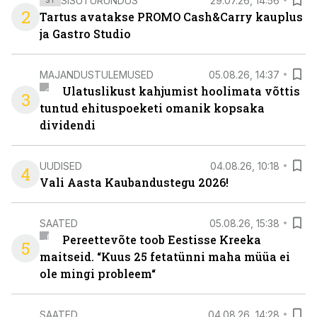
SISUTURUNDUS
29.07.26, 14:56
2
Tartus avatakse PROMO Cash&Carry kauplus
ja Gastro Studio
MAJANDUSTULEMUSED
05.08.26, 14:37
Ulatuslikust kahjumist hoolimata võttis
3
tuntud ehituspoeketi omanik kopsaka
dividendi
UUDISED
04.08.26, 10:18
4
Vali Aasta Kaubandustegu 2026!
SAATED
05.08.26, 15:38
Pereettevõte toob Eestisse Kreeka
5
maitseid. “Kuus 25 fetatünni maha müüa ei
ole mingi probleem“
SAATED
04.08.26, 14:28