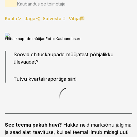
Kaubandus.ee toimetaja
Kuula
Jaga
Salvesta
Vihja
Ehituskaupade müüjad
Foto:
Kaubandus.ee
Soovid ehituskaupade müüjatest põhjalikku
ülevaadet?
Tutvu kvartaliraportiga
siin
!
See teema pakub huvi?
Hakka neid märksõnu jälgima
ja saad alati teavituse, kui sel teemal ilmub midagi uut!