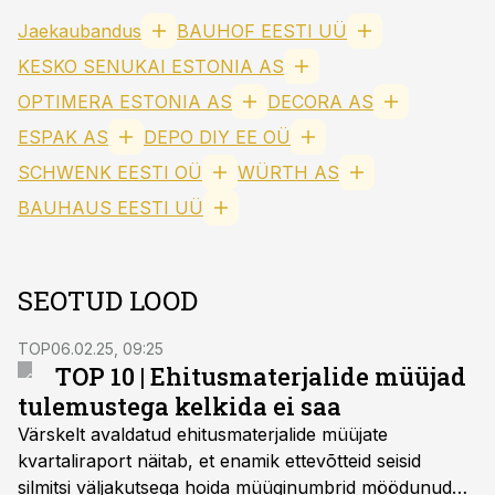
Jaekaubandus
BAUHOF EESTI UÜ
KESKO SENUKAI ESTONIA AS
OPTIMERA ESTONIA AS
DECORA AS
ESPAK AS
DEPO DIY EE OÜ
SCHWENK EESTI OÜ
WÜRTH AS
BAUHAUS EESTI UÜ
SEOTUD LOOD
TOP
06.02.25, 09:25
TOP 10 | Ehitusmaterjalide müüjad
tulemustega kelkida ei saa
Värskelt avaldatud ehitusmaterjalide müüjate
kvartaliraport näitab, et enamik ettevõtteid seisid
silmitsi väljakutsega hoida müüginumbrid möödunud