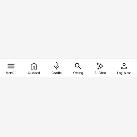
Menüü
Uudised
Raadio
Otsing
AI Chat
Logi sisse
Vana-Lõuna 39/1, 19094 Tallinn
(+372) 667 0111
kaubandus@kaubandus.ee
Telli
Reklaam