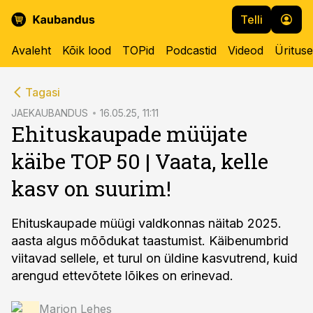
Telli
Avaleht
Kõik lood
TOPid
Podcastid
Videod
Üritus
cebook
Tagasi
Twitter)
JAEKAUBANDUS
16.05.25, 11:11
Ehituskaupade müüjate
kedIn
käibe TOP 50 | Vaata, kelle
ail
kasv on suurim!
k
Ehituskaupade müügi valdkonnas näitab 2025.
aasta algus mõõdukat taastumist. Käibenumbrid
viitavad sellele, et turul on üldine kasvutrend, kuid
arengud ettevõtete lõikes on erinevad.
Marion Lehes