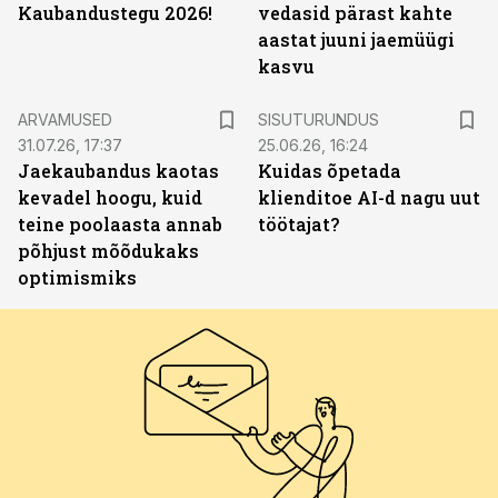
Kaubandustegu 2026!
vedasid pärast kahte
aastat juuni jaemüügi
kasvu
ST
ARVAMUSED
SISUTURUNDUS
31.07.26, 17:37
25.06.26, 16:24
Jaekaubandus kaotas
Kuidas õpetada
kevadel hoogu, kuid
klienditoe AI-d nagu uut
teine poolaasta annab
töötajat?
põhjust mõõdukaks
optimismiks