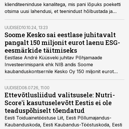
klienditeeninduse kanalitega, mis pani lõpuks poeketti
otsima uusi lahendusi, et teenindust hõlbustada ja
parandada.
UUDISED
10.10.24, 13:23
Soome Kesko sai eestlase juhitavalt
pangalt 150 miljonit eurot laenu ESG-
eesmärkide täitmiseks
Eestlase André Küüsveki juhitav Põhjamaade
Investeerimispank ehk NIB andis Soome
kaubanduskontsernile Kesko Oy 150 miljonit eurot
laenu seitsmeks aastaks, et ettevõte saaks vähendada
oma ettevõtlustegevuste väärtusahelas keskkonna
UUDISED
08.07.26, 11:00
jalajälge.
Ettevõtlusliidud valitsusele: Nutri-
Score'i kasutuselevõtt Eestis ei ole
teaduspõhiselt tõendatud
Eesti Toiduainetööstuse Liit, Eesti Põllumajandus-
Kaubanduskoda, Eesti Kaubandus-Tööstuskoda, Eesti