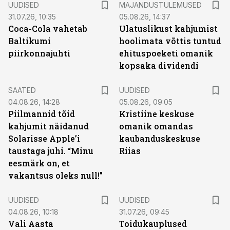
UUDISED
MAJANDUSTULEMUSED
31.07.26, 10:35
05.08.26, 14:37
Coca-Cola vahetab
Ulatuslikust kahjumist
Baltikumi
hoolimata võttis tuntud
piirkonnajuhti
ehituspoeketi omanik
kopsaka dividendi
SAATED
UUDISED
04.08.26, 14:28
05.08.26, 09:05
Piilmannid tõid
Kristiine keskuse
kahjumit näidanud
omanik omandas
Solarisse Apple’i
kaubanduskeskuse
taustaga juhi. “Minu
Riias
eesmärk on, et
vakantsus oleks null!”
UUDISED
UUDISED
04.08.26, 10:18
31.07.26, 09:45
Vali Aasta
Toidukauplused