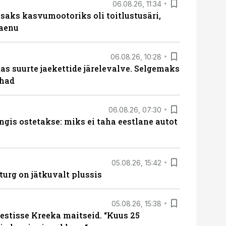
06.08.26, 11:34
aks kasvumootoriks oli toitlustusäri,
laenu
06.08.26, 10:28
s suurte jaekettide järelevalve. Selgemaks
ohad
06.08.26, 07:30
ngis ostetakse: miks ei taha eestlane autot
05.08.26, 15:42
turg on jätkuvalt plussis
05.08.26, 15:38
estisse Kreeka maitseid. “Kuus 25