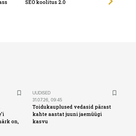
ass
SEO koolitus 2.0
UUDISED
31.07.26, 09:45
t
Toidukauplused vedasid pärast
’i
kahte aastat juuni jaemüügi
märk on,
kasvu