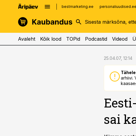
bestmarketing.ee
personaliuudised.e
kinnisvarauudised.ee
imelineajalugu.ee
logistikauudised.ee
imelineteadus.ee
Avaleht
Kõik lood
TOPid
Podcastid
Videod
Ü
cebook
cebook
25.04.07, 12:14
Twitter)
Twitter)
Tähele
kedIn
kedIn
arhiivi
kaasaeg
ail
ail
Eesti
k
k
sai 