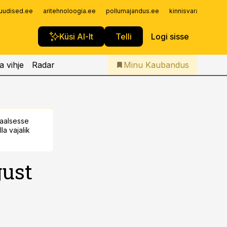
Iseteenindus
uudised.ee
aritehnoloogia.ee
pollumajandus.ee
kinnisvarauudised.
Telli Kaubandus
Küsi AI-lt
Telli
Logi sisse
a vihje
Radar
Minu Kaubandus
taalsesse
la vajalik
gust