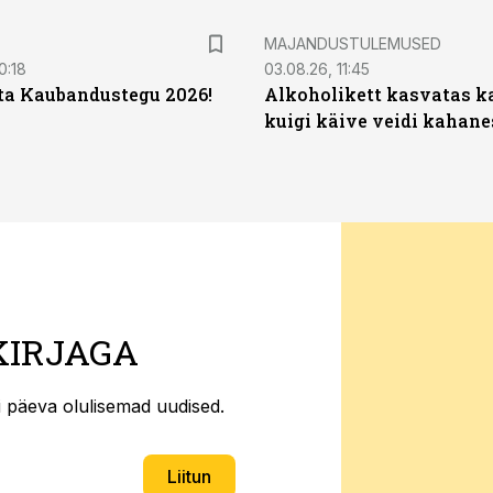
MAJANDUSTULEMUSED
0:18
03.08.26, 11:45
ta Kaubandustegu 2026!
Alkoholikett kasvatas k
kuigi käive veidi kahane
KIRJAGA
ti päeva olulisemad uudised.
Liitun