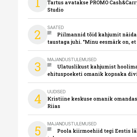
1
Tartus avatakse PROMO Cash&Carry
Studio
SAATED
2
Piilmannid tõid kahjumit näida
taustaga juhi. “Minu eesmärk on, et
MAJANDUSTULEMUSED
3
Ulatuslikust kahjumist hoolima
ehituspoeketi omanik kopsaka div
UUDISED
4
Kristiine keskuse omanik omanda
Riias
MAJANDUSTULEMUSED
5
Poola kiirmoehiid tegi Eestis l