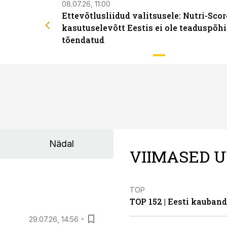
08.07.26, 11:00
Ettevõtlusliidud valitsusele: Nutri-Scor
kasutuselevõtt Eestis ei ole teaduspõhi
tõendatud
Nädal
VIIMASED U
TOP
TOP 152 | Eesti kauba
29.07.26, 14:56