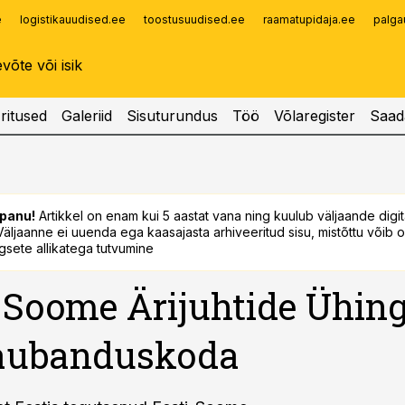
e
logistikauudised.ee
toostusuudised.ee
raamatupidaja.ee
palga
Infopank
Radar
ritused
Galeriid
Sisuturundus
Töö
Võlaregister
Saad
panu!
Artikkel on enam kui 5 aastat vana ning kuulub väljaande digi
. Väljaanne ei uuenda ega kaasajasta arhiveeritud sisu, mistõttu võib ol
sete allikatega tutvumine
-Soome Ärijuhtide Ühin
kaubanduskoda