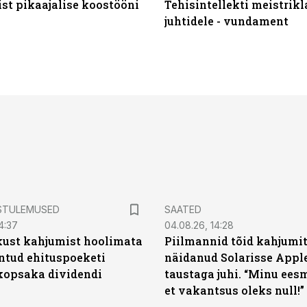
st pikaajalise koostööni
Tehisintellekti meistrikl
juhtidele - vundament
STULEMUSED
SAATED
4:37
04.08.26, 14:28
kust kahjumist hoolimata
Piilmannid tõid kahjumi
untud ehituspoeketi
näidanud Solarisse Apple
opsaka dividendi
taustaga juhi. “Minu ees
et vakantsus oleks null!”