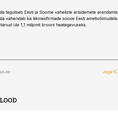
 tegutseb Eesti ja Soome vaheliste ärisidemete arendamis
 vahendab ka liikmesfirmade soove Eesti ametivõimudele. 
anud üle 1,1 miljonit krooni heategevuseks.
us.ee
Jaga
 LOOD