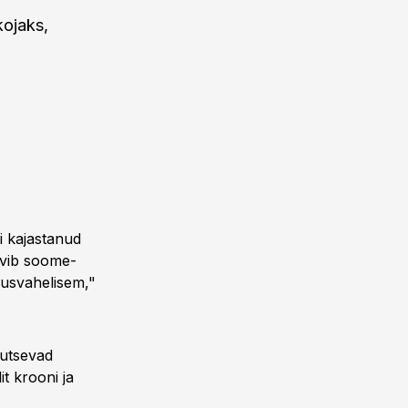
ojaks,
i kajastanud
vib soome-
vusvahelisem,"
gutsevad
t krooni ja