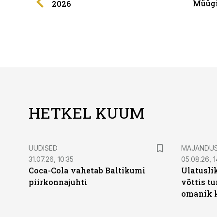
Müügi
2026
HETKEL KUUM
UUDISED
MAJANDU
31.07.26, 10:35
05.08.26, 1
Coca-Cola vahetab Baltikumi
Ulatusli
piirkonnajuhti
võttis t
omanik k