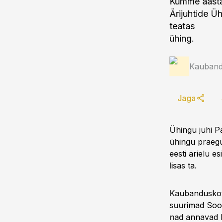
Kümme aasta
Ärijuhtide 
teatas
ühing.
Kauband
Jaga
Ühingu juhi Pa
ühingu praeg
eesti ärielu 
lisas ta.
Kaubanduskott
suurimad Soom
nad annavad E