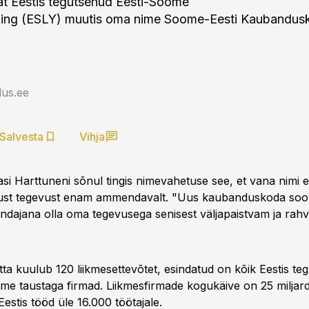
t Eestis tegutsenud Eesti-Soome
Ühing (ESLY) muutis oma nime Soome-Eesti Kaubandusk
us.ee
Salvesta
Vihja
si Harttuneni sõnul tingis nimevahetuse see, et vana nimi e
ust tegevust enam ammendavalt. "Uus kaubanduskoda soo
esindajana olla oma tegevusega senisest väljapaistvam ja rah
a kuulub 120 liikmesettevõtet, esindatud on kõik Eestis te
e taustaga firmad. Liikmesfirmade kogukäive on 25 miljardi
estis tööd üle 16.000 töötajale.