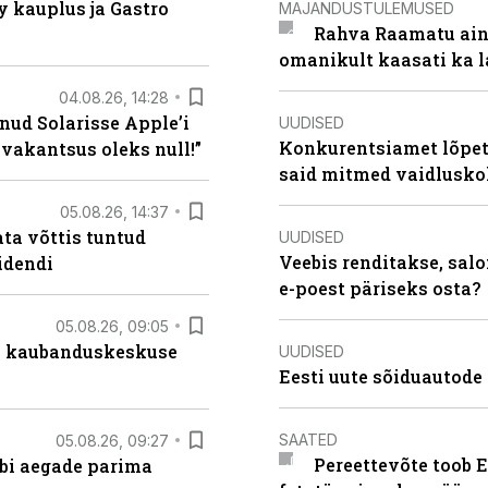
 kauplus ja Gastro
MAJANDUSTULEMUSED
Rahva Raamatu ains
omanikult kaasati ka 
04.08.26, 14:28
nud Solarisse Apple’i
UUDISED
Konkurentsiamet lõpeta
 vakantsus oleks null!”
said mitmed vaidlusk
05.08.26, 14:37
ta võttis tuntud
UUDISED
Veebis renditakse, salo
idendi
e-poest päriseks osta?
05.08.26, 09:05
s kaubanduskeskuse
UUDISED
Eesti uute sõiduautode 
SAATED
05.08.26, 09:27
Pereettevõte toob E
äbi aegade parima