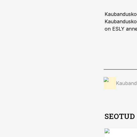
Kaubanduskoda
Kaubanduskoda
on ESLY annet
Kauband
SEOTUD