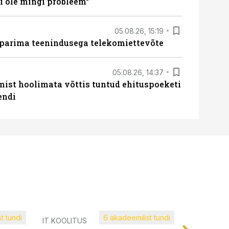
 ole mingi probleem“
05.08.26, 15:19
 parima teenindusega telekomiettevõte
05.08.26, 14:37
mist hoolimata võttis tuntud ehituspoeketi
endi
t tundi
6 akadeemilist tundi
Müügijuh
IT KOOLITUS