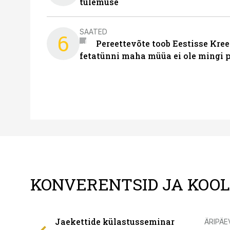
tulemuse
SAATED
6
Pereettevõte toob Eestisse Kree
fetatünni maha müüa ei ole mingi 
KONVERENTSID JA KOO
Jaekettide külastusseminar
ÄRIPÄE