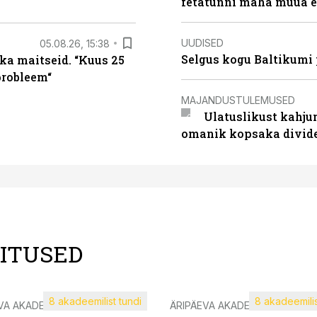
fetatünni maha müüa ei
UUDISED
05.08.26, 15:38
Selgus kogu Baltikumi
ka maitseid. “Kuus 25
probleem“
MAJANDUSTULEMUSED
Ulatuslikust kahju
omanik kopsaka divid
LITUSED
8 akadeemilist tundi
8 akadeemilis
VA AKADEEMIA
ÄRIPÄEVA AKADEEMIA