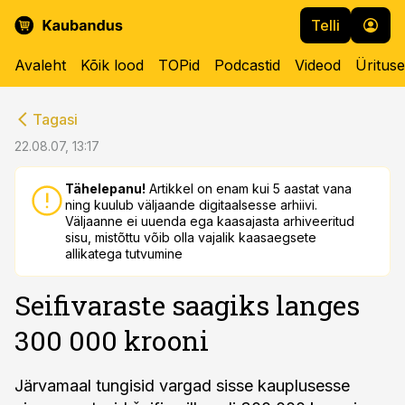
Telli
Avaleht
Kõik lood
TOPid
Podcastid
Videod
Üritus
cebook
cebook
Tagasi
Twitter)
Twitter)
22.08.07, 13:17
kedIn
kedIn
Tähelepanu!
Artikkel on enam kui 5 aastat vana
ning kuulub väljaande digitaalsesse arhiivi.
ail
ail
Väljaanne ei uuenda ega kaasajasta arhiveeritud
sisu, mistõttu võib olla vajalik kaasaegsete
k
k
allikatega tutvumine
Seifivaraste saagiks langes
300 000 krooni
Järvamaal tungisid vargad sisse kauplusesse