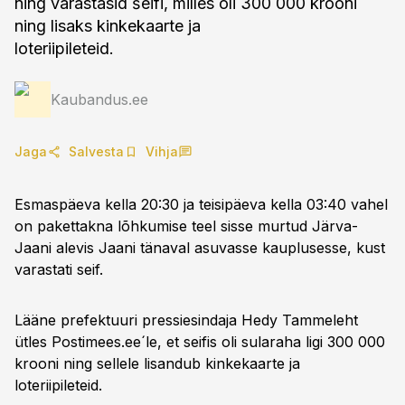
ning varastasid šeifi, milles oli 300 000 krooni
ning lisaks kinkekaarte ja
loteriipileteid.
Kaubandus.ee
Jaga
Salvesta
Vihja
Esmaspäeva kella 20:30 ja teisipäeva kella 03:40 vahel
on pakettakna lõhkumise teel sisse murtud Järva-
Jaani alevis Jaani tänaval asuvasse kauplusesse, kust
varastati seif.
Lääne prefektuuri pressiesindaja Hedy Tammeleht
ütles Postimees.ee´le, et seifis oli sularaha ligi 300 000
krooni ning sellele lisandub kinkekaarte ja
loteriipileteid.