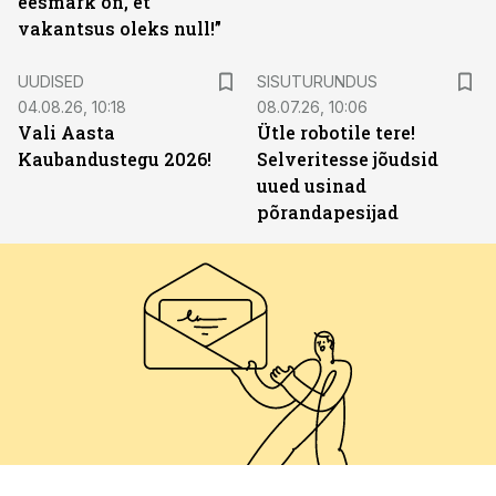
eesmärk on, et
vakantsus oleks null!”
ST
UUDISED
SISUTURUNDUS
04.08.26, 10:18
08.07.26, 10:06
Vali Aasta
Ütle robotile tere!
Kaubandustegu 2026!
Selveritesse jõudsid
uued usinad
põrandapesijad