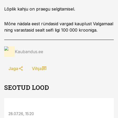
Lõplik kahju on praegu selgitamisel.
Mõne nädala eest ründasid vargad kauplust Valgamaal
ning varastasid sealt seifi ligi 100 000 krooniga.
Kaubandus.ee
Jaga
Vihja
SEOTUD LOOD
ST
28.07.26, 15:20