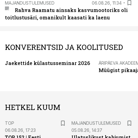
MAJANDUSTULEMUSED
06.08.26, 11:34
Rahva Raamatu ainsaks kasvumootoriks oli
toitlustusäri, omanikult kaasati ka laenu
KONVERENTSID JA KOOLITUSED
Jaekettide külastusseminar 2026
ÄRIPÄEVA AKADEE
Müügist pikaaj
HETKEL KUUM
TOP
MAJANDUSTULEMUSED
06.08.26, 17:23
05.08.26, 14:37
TOP 152 | Eesti
Ulatuslikust kahjumist