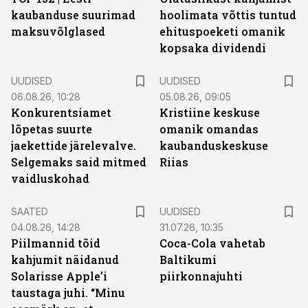
kaubanduse suurimad
hoolimata võttis tuntud
maksuvõlglased
ehituspoeketi omanik
kopsaka dividendi
UUDISED
UUDISED
06.08.26, 10:28
05.08.26, 09:05
Konkurentsiamet
Kristiine keskuse
lõpetas suurte
omanik omandas
jaekettide järelevalve.
kaubanduskeskuse
Selgemaks said mitmed
Riias
vaidluskohad
SAATED
UUDISED
04.08.26, 14:28
31.07.26, 10:35
Piilmannid tõid
Coca-Cola vahetab
kahjumit näidanud
Baltikumi
Solarisse Apple’i
piirkonnajuhti
taustaga juhi. “Minu