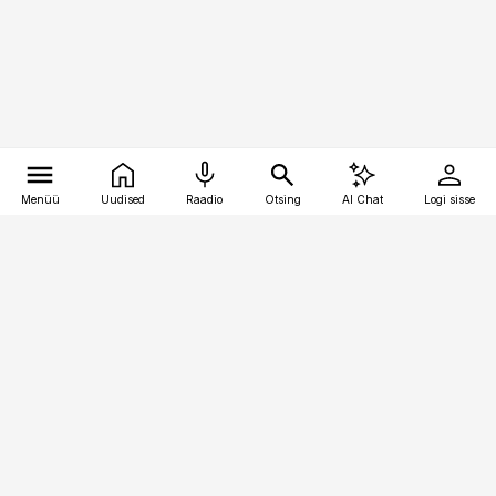
Menüü
Uudised
Raadio
Otsing
AI Chat
Logi sisse
Vana-Lõuna 39/1, 19094 Tallinn
(+372) 667 0111
kaubandus@kaubandus.ee
Telli
Reklaam
Firmast