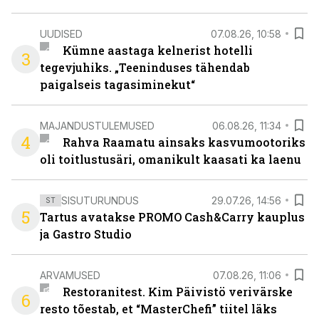
UUDISED
07.08.26, 10:58
Kümne aastaga kelnerist hotelli
3
tegevjuhiks. „Teeninduses tähendab
paigalseis tagasiminekut“
MAJANDUSTULEMUSED
06.08.26, 11:34
4
Rahva Raamatu ainsaks kasvumootoriks
oli toitlustusäri, omanikult kaasati ka laenu
SISUTURUNDUS
29.07.26, 14:56
ST
5
Tartus avatakse PROMO Cash&Carry kauplus
ja Gastro Studio
ARVAMUSED
07.08.26, 11:06
Restoranitest. Kim Päivistö verivärske
6
resto tõestab, et “MasterChefi” tiitel läks