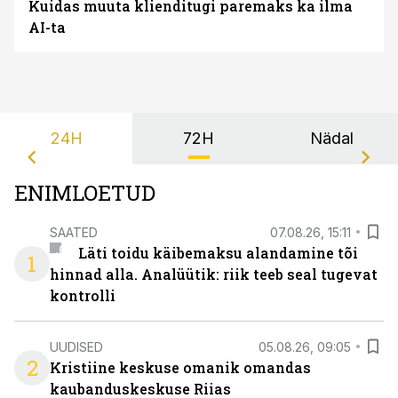
Kuidas muuta klienditugi paremaks ka ilma
AI-ta
24H
72H
Nädal
ENIMLOETUD
SAATED
07.08.26, 15:11
Läti toidu käibemaksu alandamine tõi
1
hinnad alla. Analüütik: riik teeb seal tugevat
kontrolli
UUDISED
05.08.26, 09:05
2
Kristiine keskuse omanik omandas
kaubanduskeskuse Riias