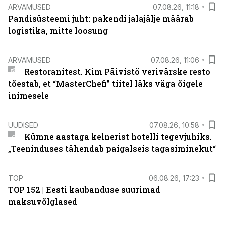
ARVAMUSED
07.08.26, 11:18
Pandisüsteemi juht: pakendi jalajälje määrab
logistika, mitte loosung
ARVAMUSED
07.08.26, 11:06
Restoranitest. Kim Päivistö verivärske resto
tõestab, et “MasterChefi” tiitel läks väga õigele
inimesele
UUDISED
07.08.26, 10:58
Kümne aastaga kelnerist hotelli tegevjuhiks.
„Teeninduses tähendab paigalseis tagasiminekut“
TOP
06.08.26, 17:23
TOP 152 | Eesti kaubanduse suurimad
maksuvõlglased