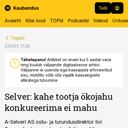
Telli
Avaleht
Kõik lood
TOPid
Podcastid
Videod
Üritus
cebook
cebook
Tagasi
Twitter)
Twitter)
23.11.07, 17:26
kedIn
kedIn
Tähelepanu!
Artikkel on enam kui 5 aastat vana
ning kuulub väljaande digitaalsesse arhiivi.
ail
ail
Väljaanne ei uuenda ega kaasajasta arhiveeritud
sisu, mistõttu võib olla vajalik kaasaegsete
k
k
allikatega tutvumine
Selver: kahe tootja ökojahu
konkureerima ei mahu
A-Selveri AS ostu- ja turundusdirektor Iivi