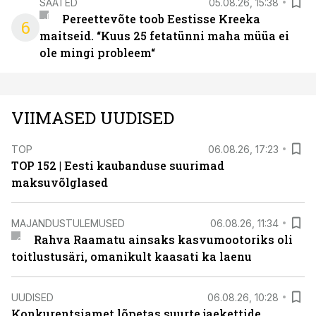
SAATED
05.08.26, 15:38
Pereettevõte toob Eestisse Kreeka
6
maitseid. “Kuus 25 fetatünni maha müüa ei
ole mingi probleem“
VIIMASED UUDISED
TOP
06.08.26, 17:23
TOP 152 | Eesti kaubanduse suurimad
maksuvõlglased
MAJANDUSTULEMUSED
06.08.26, 11:34
Rahva Raamatu ainsaks kasvumootoriks oli
toitlustusäri, omanikult kaasati ka laenu
UUDISED
06.08.26, 10:28
Konkurentsiamet lõpetas suurte jaekettide