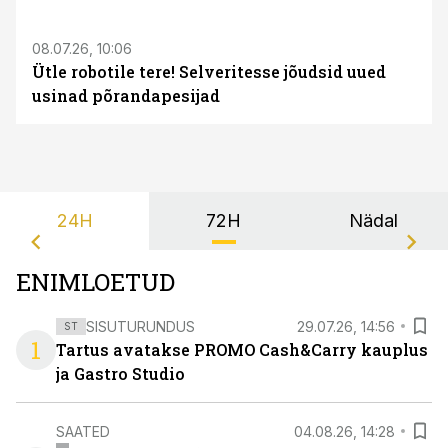
08.07.26, 10:06
Ütle robotile tere! Selveritesse jõudsid uued
usinad põrandapesijad
24H
72H
Nädal
ENIMLOETUD
SISUTURUNDUS
29.07.26, 14:56
ST
1
Tartus avatakse PROMO Cash&Carry kauplus
ja Gastro Studio
SAATED
04.08.26, 14:28