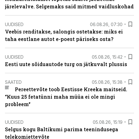
järelevalve. Selgemaks said mitmed vaidluskohad
UUDISED
06.08.26, 07:30
Veebis renditakse, salongis ostetakse: miks ei
taha eestlane autot e-poest päriseks osta?
UUDISED
05.08.26, 15:42
Eesti uute sõiduautode turg on jätkuvalt plussis
SAATED
05.08.26, 15:38
Pereettevõte toob Eestisse Kreeka maitseid.
“Kuus 25 fetatünni maha müüa ei ole mingi
probleem“
UUDISED
05.08.26, 15:19
Selgus kogu Baltikumi parima teenindusega
telekomiettevõte