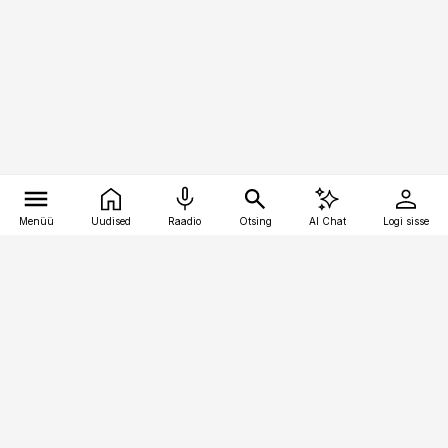
Menüü
Uudised
Raadio
Otsing
AI Chat
Logi sisse
Vana-Lõuna 39/1, 19094 Tallinn
(+372) 667 0111
kaubandus@kaubandus.ee
Telli
Reklaam