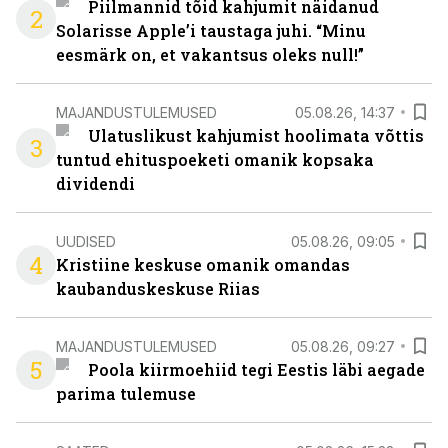
Piilmannid tõid kahjumit näidanud
2
Solarisse Apple’i taustaga juhi. “Minu
eesmärk on, et vakantsus oleks null!”
MAJANDUSTULEMUSED
05.08.26, 14:37
Ulatuslikust kahjumist hoolimata võttis
3
tuntud ehituspoeketi omanik kopsaka
dividendi
UUDISED
05.08.26, 09:05
4
Kristiine keskuse omanik omandas
kaubanduskeskuse Riias
MAJANDUSTULEMUSED
05.08.26, 09:27
5
Poola kiirmoehiid tegi Eestis läbi aegade
parima tulemuse