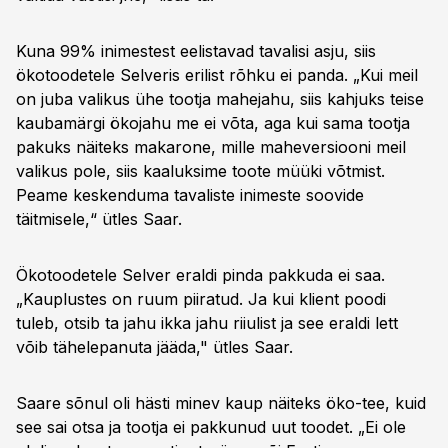
Kuna 99% inimestest eelistavad tavalisi asju, siis
ökotoodetele Selveris erilist rõhku ei panda. „Kui meil
on juba valikus ühe tootja mahejahu, siis kahjuks teise
kaubamärgi ökojahu me ei võta, aga kui sama tootja
pakuks näiteks makarone, mille maheversiooni meil
valikus pole, siis kaaluksime toote müüki võtmist.
Peame keskenduma tavaliste inimeste soovide
täitmisele,“ ütles Saar.
Ökotoodetele Selver eraldi pinda pakkuda ei saa.
„Kauplustes on ruum piiratud. Ja kui klient poodi
tuleb, otsib ta jahu ikka jahu riiulist ja see eraldi lett
võib tähelepanuta jääda," ütles Saar.
Saare sõnul oli hästi minev kaup näiteks öko-tee, kuid
see sai otsa ja tootja ei pakkunud uut toodet. „Ei ole