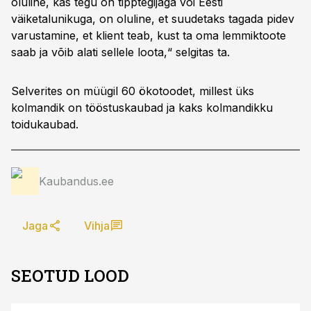
oluline, kas tegu on tipptegijaga või Eesti
väiketalunikuga, on oluline, et suudetaks tagada pidev
varustamine, et klient teab, kust ta oma lemmiktoote
saab ja võib alati sellele loota,“ selgitas ta.
Selverites on müügil 60 ökotoodet, millest üks
kolmandik on tööstuskaubad ja kaks kolmandikku
toidukaubad.
Kaubandus.ee
Jaga
Vihja
SEOTUD LOOD
ST