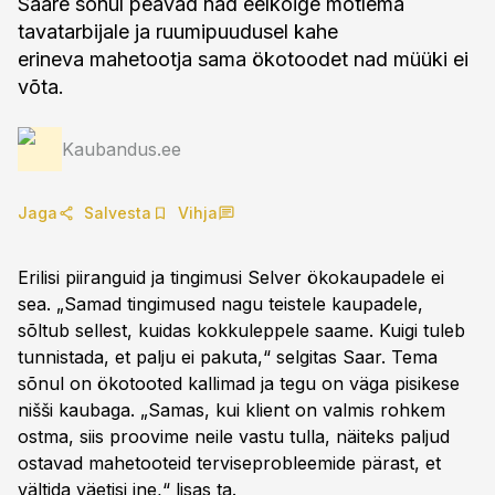
Saare sõnul peavad nad eelkõige mõtlema
tavatarbijale ja ruumipuudusel kahe
erineva mahetootja sama ökotoodet nad müüki ei
võta.
Kaubandus.ee
Jaga
Salvesta
Vihja
Erilisi piiranguid ja tingimusi Selver ökokaupadele ei
sea. „Samad tingimused nagu teistele kaupadele,
sõltub sellest, kuidas kokkuleppele saame. Kuigi tuleb
tunnistada, et palju ei pakuta,“ selgitas Saar. Tema
sõnul on ökotooted kallimad ja tegu on väga pisikese
nišši kaubaga. „Samas, kui klient on valmis rohkem
ostma, siis proovime neile vastu tulla, näiteks paljud
ostavad mahetooteid terviseprobleemide pärast, et
vältida väetisi jne,“ lisas ta.