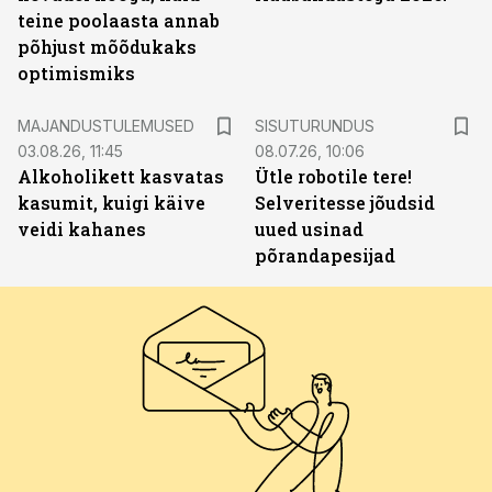
teine poolaasta annab
põhjust mõõdukaks
optimismiks
ST
MAJANDUSTULEMUSED
SISUTURUNDUS
03.08.26, 11:45
08.07.26, 10:06
Alkoholikett kasvatas
Ütle robotile tere!
kasumit, kuigi käive
Selveritesse jõudsid
veidi kahanes
uued usinad
põrandapesijad