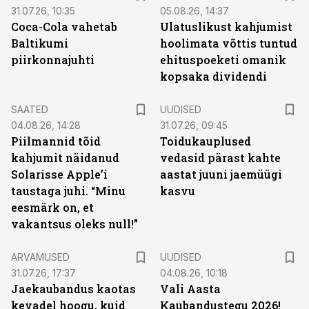
31.07.26, 10:35
05.08.26, 14:37
Coca-Cola vahetab
Ulatuslikust kahjumist
Baltikumi
hoolimata võttis tuntud
piirkonnajuhti
ehituspoeketi omanik
kopsaka dividendi
SAATED
UUDISED
04.08.26, 14:28
31.07.26, 09:45
Piilmannid tõid
Toidukauplused
kahjumit näidanud
vedasid pärast kahte
Solarisse Apple’i
aastat juuni jaemüügi
taustaga juhi. “Minu
kasvu
eesmärk on, et
vakantsus oleks null!”
ARVAMUSED
UUDISED
31.07.26, 17:37
04.08.26, 10:18
Jaekaubandus kaotas
Vali Aasta
kevadel hoogu, kuid
Kaubandustegu 2026!