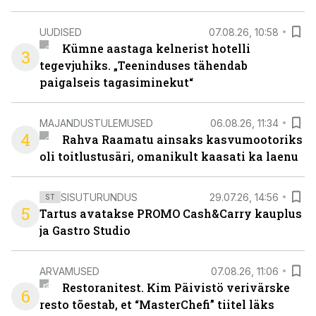
UUDISED
07.08.26, 10:58
Kümne aastaga kelnerist hotelli
3
tegevjuhiks. „Teeninduses tähendab
paigalseis tagasiminekut“
MAJANDUSTULEMUSED
06.08.26, 11:34
4
Rahva Raamatu ainsaks kasvumootoriks
oli toitlustusäri, omanikult kaasati ka laenu
SISUTURUNDUS
29.07.26, 14:56
ST
5
Tartus avatakse PROMO Cash&Carry kauplus
ja Gastro Studio
ARVAMUSED
07.08.26, 11:06
Restoranitest. Kim Päivistö verivärske
6
resto tõestab, et “MasterChefi” tiitel läks