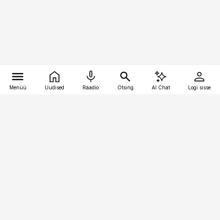
Menüü
Uudised
Raadio
Otsing
AI Chat
Logi sisse
Vana-Lõuna 39/1, 19094 Tallinn
(+372) 667 0111
kaubandus@kaubandus.ee
Telli
Reklaam
Firmast