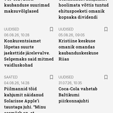
kaubanduse suurimad
hoolimata võttis tuntud
maksuvõlglased
ehituspoeketi omanik
kopsaka dividendi
UUDISED
UUDISED
06.08.26, 10:28
05.08.26, 09:05
Konkurentsiamet
Kristiine keskuse
lõpetas suurte
omanik omandas
jaekettide järelevalve.
kaubanduskeskuse
Selgemaks said mitmed
Riias
vaidluskohad
SAATED
UUDISED
04.08.26, 14:28
31.07.26, 10:35
Piilmannid tõid
Coca-Cola vahetab
kahjumit näidanud
Baltikumi
Solarisse Apple’i
piirkonnajuhti
taustaga juhi. “Minu
eesmärk on, et