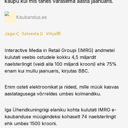
kaupu kui mis tahes varasema aasta jaanuaris.
Kaubandus.ee
Jaga
Salvesta
Vihja
Interactive Media in Retail Groupi (IMRG) andmetel
kulutati veebis ostudele kokku 4,5 miljardit
naelsterlingit (veidi alla 100 miljardi krooni) ehk 75%
enam kui mullu jaanuaris, kirjutas BBC.
Enim osteti elektroonikat ja riideid, mille müük kasvas
aastatagusega võrreldes umbes kolmandiku.
Iga Ühendkuningriigi elaniku kohta kulutati IMRG e-
kaubanduse müügiindeksi kohaselt 74 naelsterlingit
ehk umbes 1500 krooni.