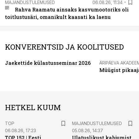
MAJANDUSTULEMUSED
06.08.26, 11:34
Rahva Raamatu ainsaks kasvumootoriks oli
toitlustusäri, omanikult kaasati ka laenu
KONVERENTSID JA KOOLITUSED
Jaekettide külastusseminar 2026
ÄRIPÄEVA AKADEE
Müügist pikaaj
HETKEL KUUM
TOP
MAJANDUSTULEMUSED
06.08.26, 17:23
05.08.26, 14:37
TOP 152 | Eesti
Ulatuslikust kahjumist