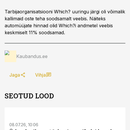
Tarbijaorganisatsiooni Which? uuringu järgi oli võimalik
kallimaid oste teha soodsamalt veebis. Näiteks
automüüjate hinnad olid Which?i andmetel veebis
keskmiselt 11% soodsamad.
Kaubandus.ee
Jaga
Vihja
SEOTUD LOOD
ST
08.07.26, 10:06