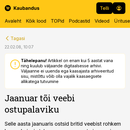
Telli
Avaleht
Kõik lood
TOPid
Podcastid
Videod
Üritus
cebook
cebook
Tagasi
Twitter)
Twitter)
22.02.08, 10:07
kedIn
kedIn
Tähelepanu!
Artikkel on enam kui 5 aastat vana
ning kuulub väljaande digitaalsesse arhiivi.
ail
ail
Väljaanne ei uuenda ega kaasajasta arhiveeritud
sisu, mistõttu võib olla vajalik kaasaegsete
k
k
allikatega tutvumine
Jaanuar tõi veebi
ostupalaviku
Selle aasta jaanuaris ostsid britid veebist rohkem