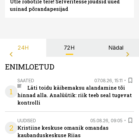
Ütle robotile tere! Selveritesse jõudsid uued
usinad põrandapesijad
24H
72H
Nädal
ENIMLOETUD
SAATED
07.08.26, 15:11
Läti toidu käibemaksu alandamine tõi
1
hinnad alla. Analüütik: riik teeb seal tugevat
kontrolli
UUDISED
05.08.26, 09:05
2
Kristiine keskuse omanik omandas
kaubanduskeskuse Riias