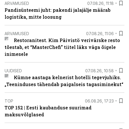
ARVAMUSED
07.08.26, 11:18
Pandisüsteemi juht: pakendi jalajälje määrab
logistika, mitte loosung
ARVAMUSED
07.08.26, 11:06
Restoranitest. Kim Päivistö verivärske resto
tõestab, et “MasterChefi” tiitel läks väga õigele
inimesele
UUDISED
07.08.26, 10:58
Kümne aastaga kelnerist hotelli tegevjuhiks.
„Teeninduses tähendab paigalseis tagasiminekut“
TOP
06.08.26, 17:23
TOP 152 | Eesti kaubanduse suurimad
maksuvõlglased