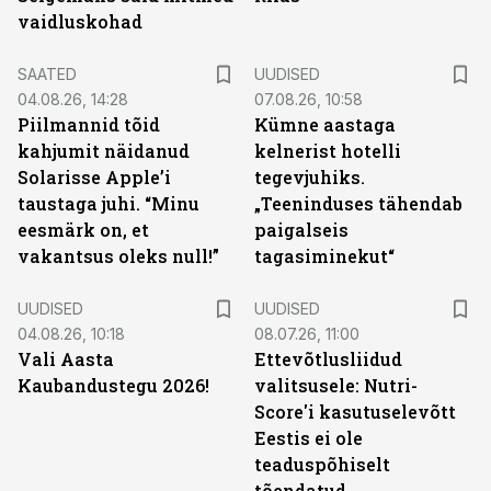
vaidluskohad
SAATED
UUDISED
04.08.26, 14:28
07.08.26, 10:58
Piilmannid tõid
Kümne aastaga
kahjumit näidanud
kelnerist hotelli
Solarisse Apple’i
tegevjuhiks.
taustaga juhi. “Minu
„Teeninduses tähendab
eesmärk on, et
paigalseis
vakantsus oleks null!”
tagasiminekut“
UUDISED
UUDISED
04.08.26, 10:18
08.07.26, 11:00
Vali Aasta
Ettevõtlusliidud
Kaubandustegu 2026!
valitsusele: Nutri-
Score'i kasutuselevõtt
Eestis ei ole
teaduspõhiselt
tõendatud