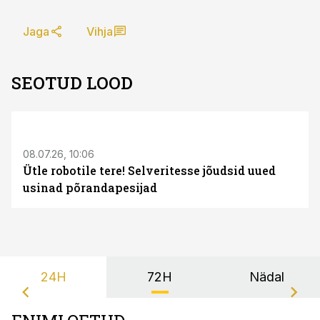
Jaga
Vihja
SEOTUD LOOD
ST
08.07.26, 10:06
Ütle robotile tere! Selveritesse jõudsid uued
usinad põrandapesijad
24H
72H
Nädal