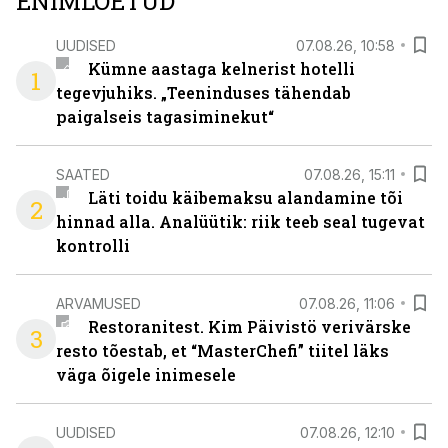
ENIMLOETUD
UUDISED
07.08.26, 10:58
Kümne aastaga kelnerist hotelli
1
tegevjuhiks. „Teeninduses tähendab
paigalseis tagasiminekut“
SAATED
07.08.26, 15:11
Läti toidu käibemaksu alandamine tõi
2
hinnad alla. Analüütik: riik teeb seal tugevat
kontrolli
ARVAMUSED
07.08.26, 11:06
Restoranitest. Kim Päivistö verivärske
3
resto tõestab, et “MasterChefi” tiitel läks
väga õigele inimesele
UUDISED
07.08.26, 12:10