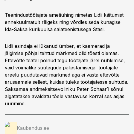
Teenindustöötajate ametiühing nimetas Lidli käitumist
ennekuulmatult räigeks ning võrdles seda kunagise
Ida-Saksa kurikuulsa salateenistusega Stasi.
Lidli esindaja ei lükanud ümber, et kaamerad ja
jälgimise põhjal tehtud märkmed olid tõesti olemas.
Ettevõtte teatel polnud tegu töötajate järel nuhkimise,
vaid võimalike süütegude paljastamisega, töötajate
eraelu puudutavad märkmed aga ei vasta ettevõtte
arusaamale sellest, kuidas tuleks töötajatesse suhtuda.
Saksamaa andmekaitsevoliniku Peter Schaar`i sõnul
algatatakse avaldatu tõele vastavuse korral ses asjas
uurimine.
Kaubandus.ee