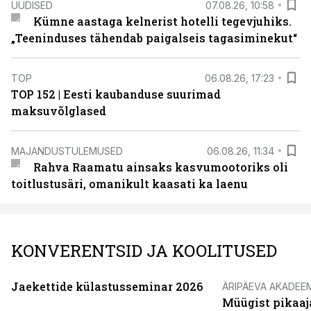
UUDISED
07.08.26, 10:58
Kümne aastaga kelnerist hotelli tegevjuhiks.
„Teeninduses tähendab paigalseis tagasiminekut“
TOP
06.08.26, 17:23
TOP 152 | Eesti kaubanduse suurimad
maksuvõlglased
MAJANDUSTULEMUSED
06.08.26, 11:34
Rahva Raamatu ainsaks kasvumootoriks oli
toitlustusäri, omanikult kaasati ka laenu
KONVERENTSID JA KOOLITUSED
Jaekettide külastusseminar 2026
ÄRIPÄEVA AKADEE
Müügist pikaaj