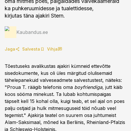
oma mitmes poes, paigaldades valvekaameraid
ka puhkeruumidesse ja tualettidesse,
kirjutas täna ajakiri Stern.
Kaubandus.ee
Jaga
Salvesta
Vihja
Tõestuseks avalikustas ajakiri kümneid ettevõtte
sisedokumente, kus oli üles märgitud olulisemaid
tähelepanekuid valveseadmete salvestustest, näiteks:
"Proua T. räägib telefonis oma
boyfriendiga
, jutt käib
koos sööma minekust. Ta lubab kohtumispaigas
täpselt kell 15 kohal olla, kuigi teab, et sel ajal on poes
palju ostjaid ja hulk mitmesuguseid töid nõuab veel
tegemist." Ajakirja teatel on suurem osa juhtumeist
Alam-Saksimaal, mõned ka Berliinis, Rheinland-Pfalzis
ja Schleswig-Holsteinis.