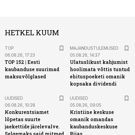
HETKEL KUUM
TOP
MAJANDUSTULEMUSED
06.08.26, 17:23
05.08.26, 14:37
TOP 152 | Eesti
Ulatuslikust kahjumist
kaubanduse suurimad
hoolimata võttis tuntud
maksuvõlglased
ehituspoeketi omanik
kopsaka dividendi
UUDISED
UUDISED
06.08.26, 10:28
05.08.26, 09:05
Konkurentsiamet
Kristiine keskuse
lõpetas suurte
omanik omandas
jaekettide järelevalve.
kaubanduskeskuse
Selgemaks said mitmed
Riias