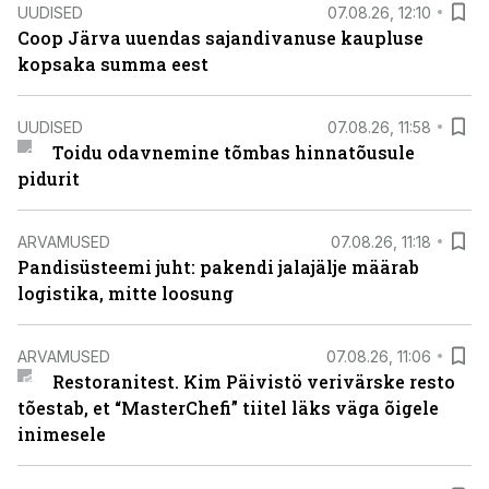
UUDISED
07.08.26, 12:10
Coop Järva uuendas sajandivanuse kaupluse
kopsaka summa eest
UUDISED
07.08.26, 11:58
Toidu odavnemine tõmbas hinnatõusule
pidurit
ARVAMUSED
07.08.26, 11:18
Pandisüsteemi juht: pakendi jalajälje määrab
logistika, mitte loosung
ARVAMUSED
07.08.26, 11:06
Restoranitest. Kim Päivistö verivärske resto
tõestab, et “MasterChefi” tiitel läks väga õigele
inimesele