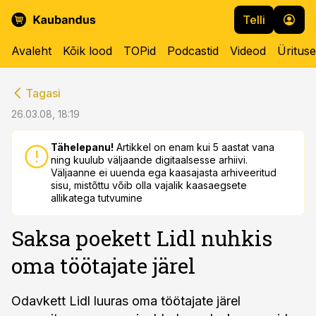
Telli
Avaleht
Kõik lood
TOPid
Podcastid
Videod
Üritus
cebook
cebook
Tagasi
Twitter)
Twitter)
26.03.08, 18:19
kedIn
kedIn
Tähelepanu!
Artikkel on enam kui 5 aastat vana
ning kuulub väljaande digitaalsesse arhiivi.
ail
ail
Väljaanne ei uuenda ega kaasajasta arhiveeritud
sisu, mistõttu võib olla vajalik kaasaegsete
k
k
allikatega tutvumine
Saksa poekett Lidl nuhkis
oma töötajate järel
Odavkett Lidl luuras oma töötajate järel