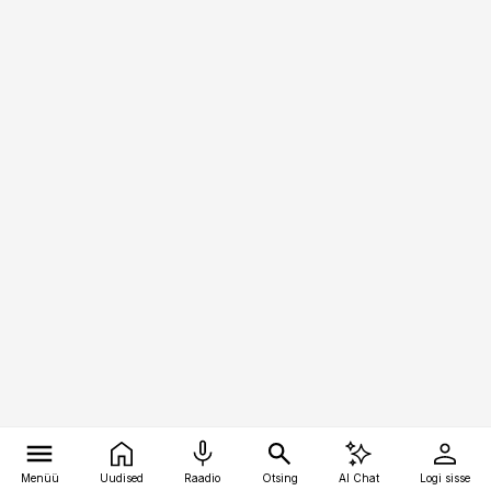
Menüü
Uudised
Raadio
Otsing
AI Chat
Logi sisse