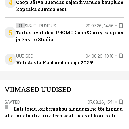
4
Coop Järva uuendas sajandivanuse kaupluse
kopsaka summa eest
SISUTURUNDUS
29.07.26, 14:56
ST
5
Tartus avatakse PROMO Cash&Carry kauplus
ja Gastro Studio
UUDISED
04.08.26, 10:18
6
Vali Aasta Kaubandustegu 2026!
VIIMASED UUDISED
SAATED
07.08.26, 15:11
Läti toidu käibemaksu alandamine tõi hinnad
alla. Analüütik: riik teeb seal tugevat kontrolli