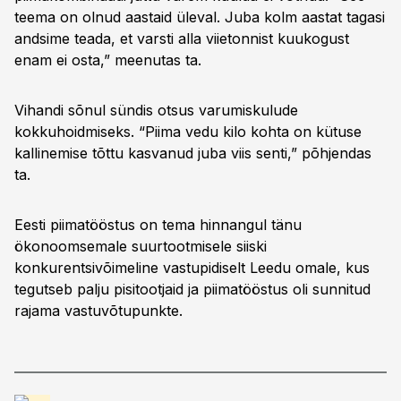
teema on olnud aastaid üleval. Juba kolm aastat tagasi
andsime teada, et varsti alla viietonnist kuukogust
enam ei osta,” meenutas ta.
Vihandi sõnul sündis otsus varumiskulude
kokkuhoidmiseks. “Piima vedu kilo kohta on kütuse
kallinemise tõttu kasvanud juba viis senti,” põhjendas
ta.
Eesti piimatööstus on tema hinnangul tänu
ökonoomsemale suurtootmisele siiski
konkurentsivõimeline vastupidiselt Leedu omale, kus
tegutseb palju pisitootjaid ja piimatööstus oli sunnitud
rajama vastuvõtupunkte.