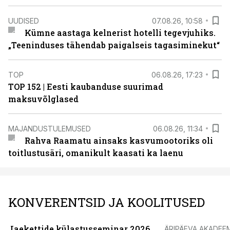
UUDISED
07.08.26, 10:58
Kümne aastaga kelnerist hotelli tegevjuhiks.
„Teeninduses tähendab paigalseis tagasiminekut“
TOP
06.08.26, 17:23
TOP 152 | Eesti kaubanduse suurimad
maksuvõlglased
MAJANDUSTULEMUSED
06.08.26, 11:34
Rahva Raamatu ainsaks kasvumootoriks oli
toitlustusäri, omanikult kaasati ka laenu
KONVERENTSID JA KOOLITUSED
Jaekettide külastusseminar 2026
ÄRIPÄEVA AKADEE