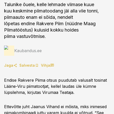
Talunike õuele, kelle lehmade viimase kuue
kuu keskmine piimatoodang jäi alla viie tonni,
piimaauto enam ei sõida, nendelt
lõpetas endine Rakvere Piim (nüüdne Maag
Piimatööstus) kulusid kokku hoides
piima vastuvõtmise.
Kaubandus.ee
Jaga
Salvesta
Vihja
Endise Rakvere Piima otsus puudutab valusalt tosinat
Lääne-Viru piimatootjat, kellel laudas üle kümne
lüpsilehma, kirjutas Virumaa Teataja.
Ettevõtte juht Jaanus Vihand ei mõista, miks inimesed
piimakombinaadi juttu varem kuulda ei võtnud. “See