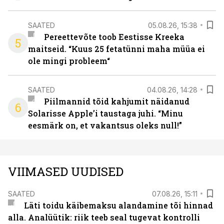
SAATED
05.08.26, 15:38
Pereettevõte toob Eestisse Kreeka
5
maitseid. “Kuus 25 fetatünni maha müüa ei
ole mingi probleem“
SAATED
04.08.26, 14:28
Piilmannid tõid kahjumit näidanud
6
Solarisse Apple’i taustaga juhi. “Minu
eesmärk on, et vakantsus oleks null!”
VIIMASED UUDISED
SAATED
07.08.26, 15:11
Läti toidu käibemaksu alandamine tõi hinnad
alla. Analüütik: riik teeb seal tugevat kontrolli