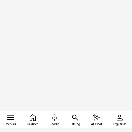
Menüü
Uudised
Raadio
Otsing
AI Chat
Logi sisse