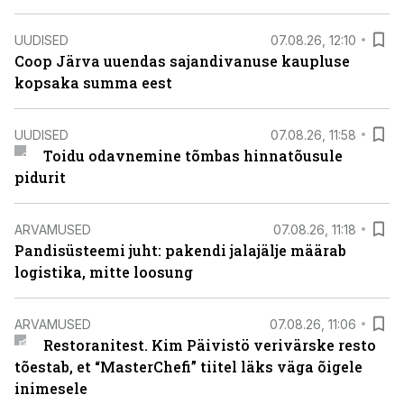
UUDISED
07.08.26, 12:10
Coop Järva uuendas sajandivanuse kaupluse
kopsaka summa eest
UUDISED
07.08.26, 11:58
Toidu odavnemine tõmbas hinnatõusule
pidurit
ARVAMUSED
07.08.26, 11:18
Pandisüsteemi juht: pakendi jalajälje määrab
logistika, mitte loosung
ARVAMUSED
07.08.26, 11:06
Restoranitest. Kim Päivistö verivärske resto
tõestab, et “MasterChefi” tiitel läks väga õigele
inimesele