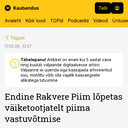
Telli
Avaleht
Kõik lood
TOPid
Podcastid
Videod
Üritus
cebook
cebook
Tagasi
Twitter)
Twitter)
17.05.08, 10:57
kedIn
kedIn
Tähelepanu!
Artikkel on enam kui 5 aastat vana
ning kuulub väljaande digitaalsesse arhiivi.
ail
ail
Väljaanne ei uuenda ega kaasajasta arhiveeritud
sisu, mistõttu võib olla vajalik kaasaegsete
k
k
allikatega tutvumine
Endine Rakvere Piim lõpetas
väiketootjatelt piima
vastuvõtmise