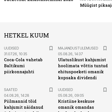
Müügist pikaaj
HETKEL KUUM
UUDISED
MAJANDUSTULEMUSED
31.07.26, 10:35
05.08.26, 14:37
Coca-Cola vahetab
Ulatuslikust kahjumist
Baltikumi
hoolimata võttis tuntud
piirkonnajuhti
ehituspoeketi omanik
kopsaka dividendi
SAATED
UUDISED
04.08.26, 14:28
05.08.26, 09:05
Piilmannid tõid
Kristiine keskuse
kahjumit näidanud
omanik omandas