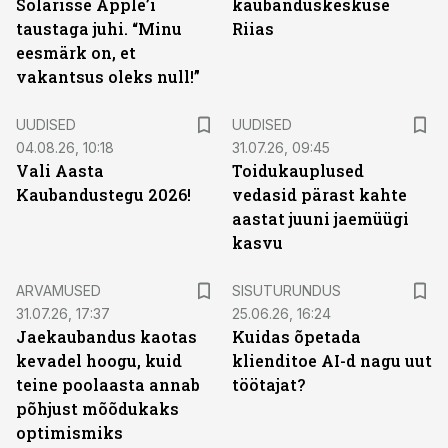
Solarisse Apple’i
kaubanduskeskuse
taustaga juhi. “Minu
Riias
eesmärk on, et
vakantsus oleks null!”
UUDISED
UUDISED
04.08.26, 10:18
31.07.26, 09:45
Vali Aasta
Toidukauplused
Kaubandustegu 2026!
vedasid pärast kahte
aastat juuni jaemüügi
kasvu
ST
ARVAMUSED
SISUTURUNDUS
31.07.26, 17:37
25.06.26, 16:24
Jaekaubandus kaotas
Kuidas õpetada
kevadel hoogu, kuid
klienditoe AI-d nagu uut
teine poolaasta annab
töötajat?
põhjust mõõdukaks
optimismiks