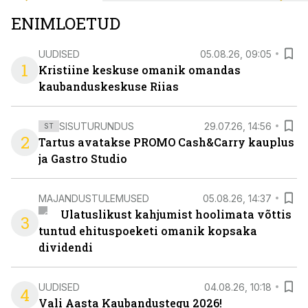
ENIMLOETUD
UUDISED
05.08.26, 09:05
1
Kristiine keskuse omanik omandas
kaubanduskeskuse Riias
SISUTURUNDUS
29.07.26, 14:56
ST
2
Tartus avatakse PROMO Cash&Carry kauplus
ja Gastro Studio
MAJANDUSTULEMUSED
05.08.26, 14:37
Ulatuslikust kahjumist hoolimata võttis
3
tuntud ehituspoeketi omanik kopsaka
dividendi
UUDISED
04.08.26, 10:18
4
Vali Aasta Kaubandustegu 2026!