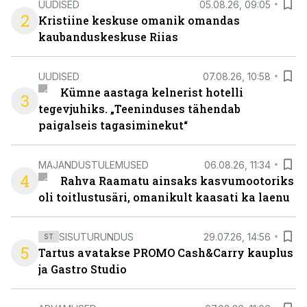
UUDISED
05.08.26, 09:05
2
Kristiine keskuse omanik omandas
kaubanduskeskuse Riias
UUDISED
07.08.26, 10:58
Kümne aastaga kelnerist hotelli
3
tegevjuhiks. „Teeninduses tähendab
paigalseis tagasiminekut“
MAJANDUSTULEMUSED
06.08.26, 11:34
4
Rahva Raamatu ainsaks kasvumootoriks
oli toitlustusäri, omanikult kaasati ka laenu
SISUTURUNDUS
29.07.26, 14:56
ST
5
Tartus avatakse PROMO Cash&Carry kauplus
ja Gastro Studio