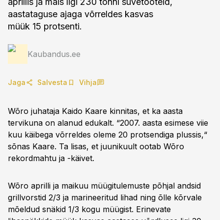
aprillis ja mais ligi 230 tonni suvetooteid,
aastataguse ajaga võrreldes kasvas
müük 15 protsenti.
Kaubandus.ee
Jaga
Salvesta
Vihja
Wõro juhataja Kaido Kaare kinnitas, et ka aasta
tervikuna on alanud edukalt. “2007. aasta esimese viie
kuu käibega võrreldes oleme 20 protsendiga plussis,“
sõnas Kaare. Ta lisas, et juunikuult ootab Wõro
rekordmahtu ja -käivet.
Wõro aprilli ja maikuu müügitulemuste põhjal andsid
grillvorstid 2/3 ja marineeritud lihad ning õlle kõrvale
mõeldud snäkid 1/3 kogu müügist. Erinevate