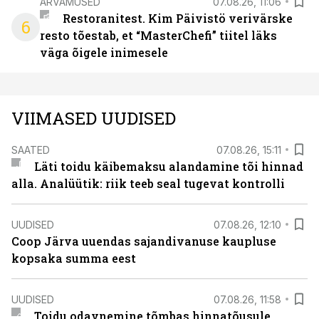
ARVAMUSED
07.08.26, 11:06
Restoranitest. Kim Päivistö verivärske
6
resto tõestab, et “MasterChefi” tiitel läks
väga õigele inimesele
VIIMASED UUDISED
SAATED
07.08.26, 15:11
Läti toidu käibemaksu alandamine tõi hinnad
alla. Analüütik: riik teeb seal tugevat kontrolli
UUDISED
07.08.26, 12:10
Coop Järva uuendas sajandivanuse kaupluse
kopsaka summa eest
UUDISED
07.08.26, 11:58
Toidu odavnemine tõmbas hinnatõusule