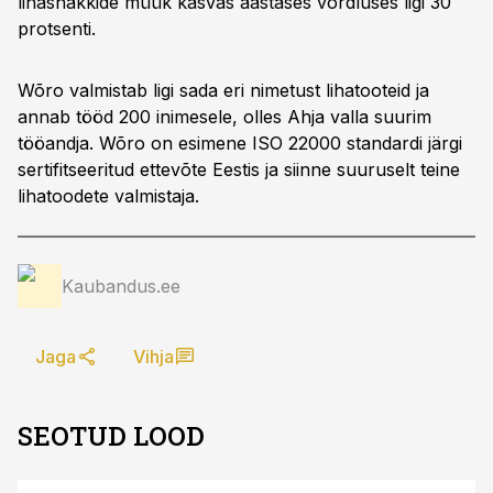
lihasnäkkide müük kasvas aastases võrdluses ligi 30
protsenti.
Wõro valmistab ligi sada eri nimetust lihatooteid ja
annab tööd 200 inimesele, olles Ahja valla suurim
tööandja. Wõro on esimene ISO 22000 standardi järgi
sertifitseeritud ettevõte Eestis ja siinne suuruselt teine
lihatoodete valmistaja.
Kaubandus.ee
Jaga
Vihja
SEOTUD LOOD
ST