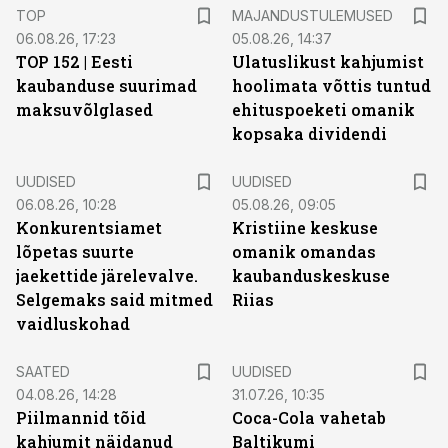
TOP
MAJANDUSTULEMUSED
06.08.26, 17:23
05.08.26, 14:37
TOP 152 | Eesti
Ulatuslikust kahjumist
kaubanduse suurimad
hoolimata võttis tuntud
maksuvõlglased
ehituspoeketi omanik
kopsaka dividendi
UUDISED
UUDISED
06.08.26, 10:28
05.08.26, 09:05
Konkurentsiamet
Kristiine keskuse
lõpetas suurte
omanik omandas
jaekettide järelevalve.
kaubanduskeskuse
Selgemaks said mitmed
Riias
vaidluskohad
SAATED
UUDISED
04.08.26, 14:28
31.07.26, 10:35
Piilmannid tõid
Coca-Cola vahetab
kahjumit näidanud
Baltikumi