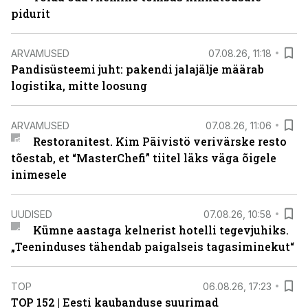
pidurit
ARVAMUSED
07.08.26, 11:18
Pandisüsteemi juht: pakendi jalajälje määrab
logistika, mitte loosung
ARVAMUSED
07.08.26, 11:06
Restoranitest. Kim Päivistö verivärske resto
tõestab, et “MasterChefi” tiitel läks väga õigele
inimesele
UUDISED
07.08.26, 10:58
Kümne aastaga kelnerist hotelli tegevjuhiks.
„Teeninduses tähendab paigalseis tagasiminekut“
TOP
06.08.26, 17:23
TOP 152 | Eesti kaubanduse suurimad