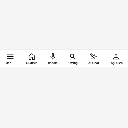
Menüü
Uudised
Raadio
Otsing
AI Chat
Logi sisse
Vana-Lõuna 39/1, 19094 Tallinn
(+372) 667 0111
kaubandus@kaubandus.ee
Telli
Reklaam