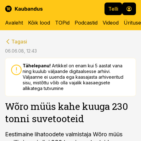
Telli
Avaleht
Kõik lood
TOPid
Podcastid
Videod
Üritus
cebook
cebook
Tagasi
Twitter)
Twitter)
06.06.08, 12:43
kedIn
kedIn
Tähelepanu!
Artikkel on enam kui 5 aastat vana
ning kuulub väljaande digitaalsesse arhiivi.
ail
ail
Väljaanne ei uuenda ega kaasajasta arhiveeritud
sisu, mistõttu võib olla vajalik kaasaegsete
k
k
allikatega tutvumine
Wõro müüs kahe kuuga 230
tonni suvetooteid
Eestimaine lihatoodete valmistaja Wõro müüs