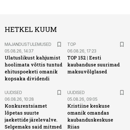
HETKEL KUUM
MAJANDUSTULEMUSED
TOP
05.08.26, 14:37
06.08.26, 17:23
Ulatuslikust kahjumist
TOP 152 | Eesti
hoolimata võttis tuntud
kaubanduse suurimad
ehituspoeketi omanik
maksuvõlglased
kopsaka dividendi
UUDISED
UUDISED
06.08.26, 10:28
05.08.26, 09:05
Konkurentsiamet
Kristiine keskuse
lõpetas suurte
omanik omandas
jaekettide järelevalve.
kaubanduskeskuse
Selgemaks said mitmed
Riias