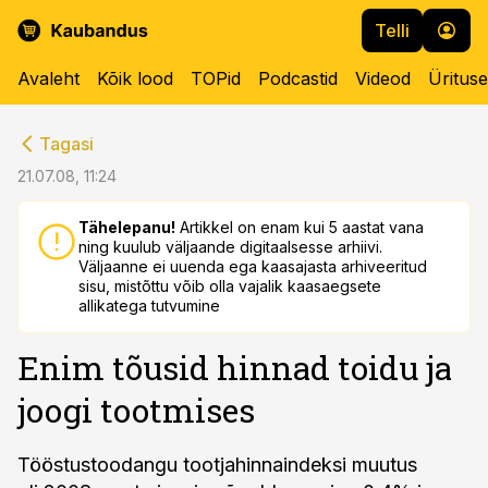
Telli
Avaleht
Kõik lood
TOPid
Podcastid
Videod
Üritus
cebook
cebook
Tagasi
Twitter)
Twitter)
21.07.08, 11:24
kedIn
kedIn
Tähelepanu!
Artikkel on enam kui 5 aastat vana
ning kuulub väljaande digitaalsesse arhiivi.
ail
ail
Väljaanne ei uuenda ega kaasajasta arhiveeritud
sisu, mistõttu võib olla vajalik kaasaegsete
k
k
allikatega tutvumine
Enim tõusid hinnad toidu ja
joogi tootmises
Tööstustoodangu tootjahinnaindeksi muutus