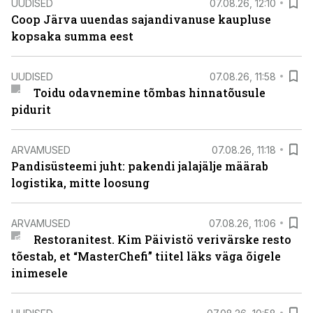
UUDISED
07.08.26, 12:10
Coop Järva uuendas sajandivanuse kaupluse
kopsaka summa eest
UUDISED
07.08.26, 11:58
Toidu odavnemine tõmbas hinnatõusule
pidurit
ARVAMUSED
07.08.26, 11:18
Pandisüsteemi juht: pakendi jalajälje määrab
logistika, mitte loosung
ARVAMUSED
07.08.26, 11:06
Restoranitest. Kim Päivistö verivärske resto
tõestab, et “MasterChefi” tiitel läks väga õigele
inimesele