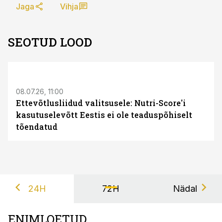
Jaga
Vihja
SEOTUD LOOD
08.07.26, 11:00
Ettevõtlusliidud valitsusele: Nutri-Score'i
kasutuselevõtt Eestis ei ole teaduspõhiselt
tõendatud
24H
72H
Nädal
ENIMLOETUD