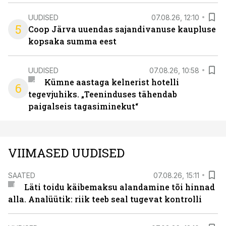
UUDISED
07.08.26, 12:10
5
Coop Järva uuendas sajandivanuse kaupluse
kopsaka summa eest
UUDISED
07.08.26, 10:58
Kümne aastaga kelnerist hotelli
6
tegevjuhiks. „Teeninduses tähendab
paigalseis tagasiminekut“
VIIMASED UUDISED
SAATED
07.08.26, 15:11
Läti toidu käibemaksu alandamine tõi hinnad
alla. Analüütik: riik teeb seal tugevat kontrolli