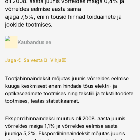
oli 2008. aasta juunis võrreldes maiga 0,4% ja
võrreldes eelmise aasta sama
ajaga 7,5%, enim tõusid hinnad toiduainete ja
jookide tootmises.
Kaubandus.ee
Jaga
Salvesta
Vihja
Tootjahinnaindeksit mõjutas juunis võrreldes eelmise
kuuga keskmisest enam hindade tõus elektri- ja
optikaseadmete tootmises ning tekstiili ja tekstiiltoodete
tootmises, teatas statistikaamet.
Ekspordihinnaindeksi muutus oli 2008. aasta juunis
võrreldes maiga 1,1% ja võrreldes eelmise aasta
juuniga 5,2%. Ekspordihinnaindeksit mõjutas juunis