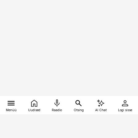
Menüü
Uudised
Raadio
Otsing
AI Chat
Logi sisse
Vana-Lõuna 39/1, 19094 Tallinn