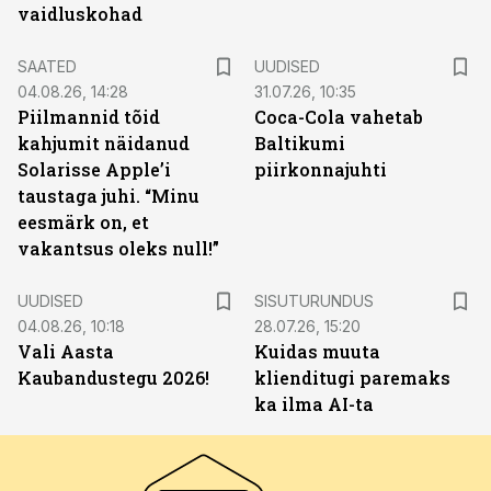
vaidluskohad
SAATED
UUDISED
04.08.26, 14:28
31.07.26, 10:35
Piilmannid tõid
Coca-Cola vahetab
kahjumit näidanud
Baltikumi
Solarisse Apple’i
piirkonnajuhti
taustaga juhi. “Minu
eesmärk on, et
vakantsus oleks null!”
ST
UUDISED
SISUTURUNDUS
04.08.26, 10:18
28.07.26, 15:20
Vali Aasta
Kuidas muuta
Kaubandustegu 2026!
klienditugi paremaks
ka ilma AI-ta