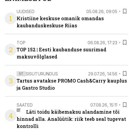
UUDISED
05.08.26, 09:05
1
Kristiine keskuse omanik omandas
kaubanduskeskuse Riias
TOP
06.08.26, 17:23
2
TOP 152 | Eesti kaubanduse suurimad
maksuvõlglased
SISUTURUNDUS
29.07.26, 14:56
ST
3
Tartus avatakse PROMO Cash&Carry kauplus
ja Gastro Studio
SAATED
07.08.26, 15:11
Läti toidu käibemaksu alandamine tõi
4
hinnad alla. Analüütik: riik teeb seal tugevat
kontrolli