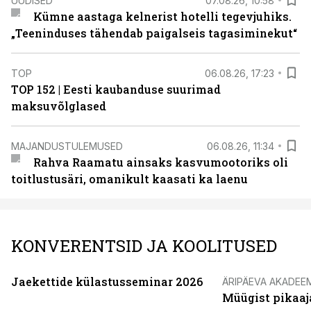
UUDISED
07.08.26, 10:58
Kümne aastaga kelnerist hotelli tegevjuhiks.
„Teeninduses tähendab paigalseis tagasiminekut“
TOP
06.08.26, 17:23
TOP 152 | Eesti kaubanduse suurimad
maksuvõlglased
MAJANDUSTULEMUSED
06.08.26, 11:34
Rahva Raamatu ainsaks kasvumootoriks oli
toitlustusäri, omanikult kaasati ka laenu
KONVERENTSID JA KOOLITUSED
Jaekettide külastusseminar 2026
ÄRIPÄEVA AKADEE
Müügist pikaaj