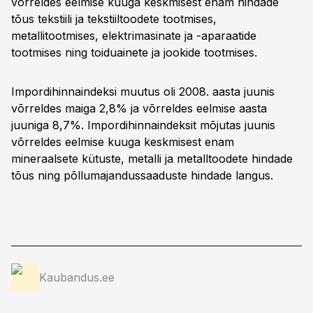
võrreldes eelmise kuuga keskmisest enam hindade
tõus tekstiili ja tekstiiltoodete tootmises,
metallitootmises, elektrimasinate ja -aparaatide
tootmises ning toiduainete ja jookide tootmises.
Impordihinnaindeksi muutus oli 2008. aasta juunis
võrreldes maiga 2,8% ja võrreldes eelmise aasta
juuniga 8,7%. Impordihinnaindeksit mõjutas juunis
võrreldes eelmise kuuga keskmisest enam
mineraalsete kütuste, metalli ja metalltoodete hindade
tõus ning põllumajandussaaduste hindade langus.
Kaubandus.ee