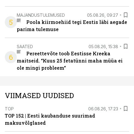
MAJANDUSTULEMUSED
05.08.26, 09:27
5
Poola kiirmoehiid tegi Eestis läbi aegade
parima tulemuse
SAATED
05.08.26, 15:38
Pereettevõte toob Eestisse Kreeka
6
maitseid. “Kuus 25 fetatünni maha müüa ei
ole mingi probleem“
VIIMASED UUDISED
TOP
06.08.26, 17:23
TOP 152 | Eesti kaubanduse suurimad
maksuvõlglased