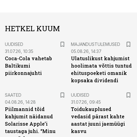
HETKEL KUUM
UUDISED
MAJANDUSTULEMUSED
31.07.26, 10:35
05.08.26, 14:37
Coca-Cola vahetab
Ulatuslikust kahjumist
Baltikumi
hoolimata võttis tuntud
piirkonnajuhti
ehituspoeketi omanik
kopsaka dividendi
SAATED
UUDISED
04.08.26, 14:28
31.07.26, 09:45
Piilmannid tõid
Toidukauplused
kahjumit näidanud
vedasid pärast kahte
Solarisse Apple’i
aastat juuni jaemüügi
taustaga juhi. “Minu
kasvu