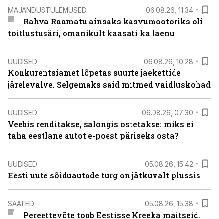
MAJANDUSTULEMUSED
06.08.26, 11:34
Rahva Raamatu ainsaks kasvumootoriks oli
toitlustusäri, omanikult kaasati ka laenu
UUDISED
06.08.26, 10:28
Konkurentsiamet lõpetas suurte jaekettide
järelevalve. Selgemaks said mitmed vaidluskohad
UUDISED
06.08.26, 07:30
Veebis renditakse, salongis ostetakse: miks ei
taha eestlane autot e-poest päriseks osta?
UUDISED
05.08.26, 15:42
Eesti uute sõiduautode turg on jätkuvalt plussis
SAATED
05.08.26, 15:38
Pereettevõte toob Eestisse Kreeka maitseid.