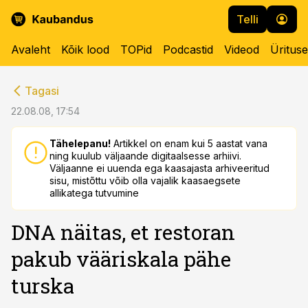
Telli
Avaleht
Kõik lood
TOPid
Podcastid
Videod
Üritus
cebook
cebook
Tagasi
Twitter)
Twitter)
22.08.08, 17:54
kedIn
kedIn
Tähelepanu!
Artikkel on enam kui 5 aastat vana
ning kuulub väljaande digitaalsesse arhiivi.
ail
ail
Väljaanne ei uuenda ega kaasajasta arhiveeritud
sisu, mistõttu võib olla vajalik kaasaegsete
k
k
allikatega tutvumine
DNA näitas, et restoran
pakub vääriskala pähe
turska