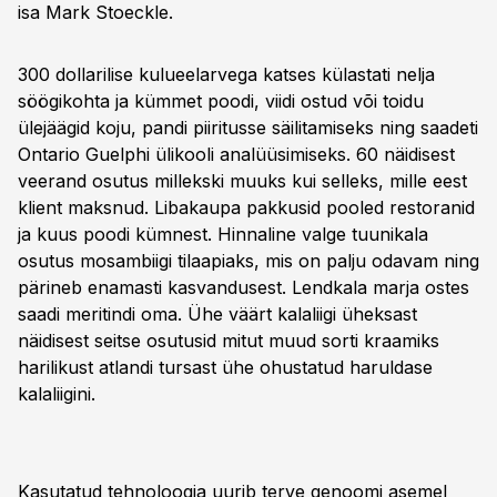
isa Mark Stoeckle.
300 dollarilise kulueelarvega katses külastati nelja
söögikohta ja kümmet poodi, viidi ostud või toidu
ülejäägid koju, pandi piiritusse säilitamiseks ning saadeti
Ontario Guelphi ülikooli analüüsimiseks. 60 näidisest
veerand osutus millekski muuks kui selleks, mille eest
klient maksnud. Libakaupa pakkusid pooled restoranid
ja kuus poodi kümnest. Hinnaline valge tuunikala
osutus mosambiigi tilaapiaks, mis on palju odavam ning
pärineb enamasti kasvandusest. Lendkala marja ostes
saadi meritindi oma. Ühe väärt kalaliigi üheksast
näidisest seitse osutusid mitut muud sorti kraamiks
harilikust atlandi tursast ühe ohustatud haruldase
kalaliigini.
Kasutatud tehnoloogia uurib terve genoomi asemel