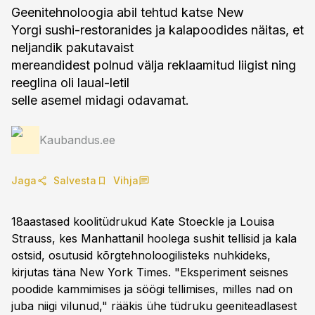
Geenitehnoloogia abil tehtud katse New
Yorgi sushi-restoranides ja kalapoodides näitas, et
neljandik pakutavaist
mereandidest polnud välja reklaamitud liigist ning
reeglina oli laual-letil
selle asemel midagi odavamat.
Kaubandus.ee
Jaga
Salvesta
Vihja
18aastased koolitüdrukud Kate Stoeckle ja Louisa
Strauss, kes Manhattanil hoolega sushit tellisid ja kala
ostsid, osutusid kõrgtehnoloogilisteks nuhkideks,
kirjutas täna New York Times. "Eksperiment seisnes
poodide kammimises ja söögi tellimises, milles nad on
juba niigi vilunud," rääkis ühe tüdruku geeniteadlasest