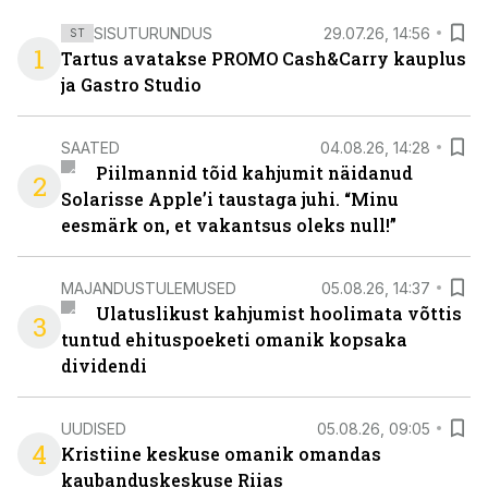
SISUTURUNDUS
29.07.26, 14:56
ST
1
Tartus avatakse PROMO Cash&Carry kauplus
ja Gastro Studio
SAATED
04.08.26, 14:28
Piilmannid tõid kahjumit näidanud
2
Solarisse Apple’i taustaga juhi. “Minu
eesmärk on, et vakantsus oleks null!”
MAJANDUSTULEMUSED
05.08.26, 14:37
Ulatuslikust kahjumist hoolimata võttis
3
tuntud ehituspoeketi omanik kopsaka
dividendi
UUDISED
05.08.26, 09:05
4
Kristiine keskuse omanik omandas
kaubanduskeskuse Riias