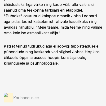
üldistusteks liiga väike ning kaup võib olla vale sildi
saanud oma teekonna tarbijani eri etappidel.
"Puhtaks" osutunud kalapoe omanik John Leonard
aga pidas taolist katsetamist rahvale kasulikuks ning
avaldas rahulolu: "Meie teame, mida teeme ning valime
oma kala ise esmaallikast välja."
Katset teinud tüdrukud aga ei soovigi täppisteadusele
pühenduda ning keskenduvad sügisel Johns Hopkinsi
ülikoolis õppima asudes hoopis kunstiajaloole,
kirjandusele ja psühholoogiale.
Kaubandus.ee