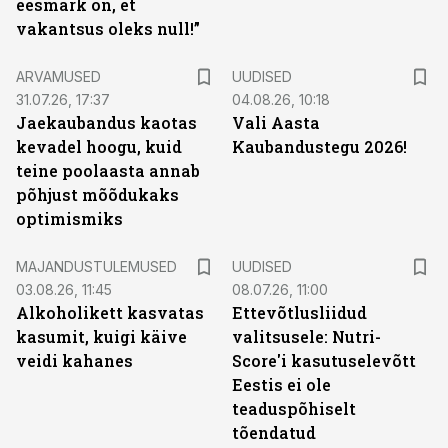
eesmärk on, et
vakantsus oleks null!”
ARVAMUSED
UUDISED
31.07.26, 17:37
04.08.26, 10:18
Jaekaubandus kaotas
Vali Aasta
kevadel hoogu, kuid
Kaubandustegu 2026!
teine poolaasta annab
põhjust mõõdukaks
optimismiks
MAJANDUSTULEMUSED
UUDISED
03.08.26, 11:45
08.07.26, 11:00
Alkoholikett kasvatas
Ettevõtlusliidud
kasumit, kuigi käive
valitsusele: Nutri-
veidi kahanes
Score'i kasutuselevõtt
Eestis ei ole
teaduspõhiselt
tõendatud