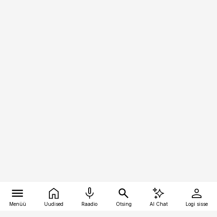
Menüü
Uudised
Raadio
Otsing
AI Chat
Logi sisse