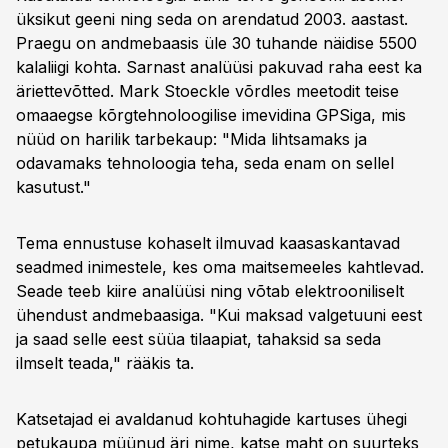
üksikut geeni ning seda on arendatud 2003. aastast.
Praegu on andmebaasis üle 30 tuhande näidise 5500
kalaliigi kohta. Sarnast analüüsi pakuvad raha eest ka
äriettevõtted. Mark Stoeckle võrdles meetodit teise
omaaegse kõrgtehnoloogilise imevidina GPSiga, mis
nüüd on harilik tarbekaup: "Mida lihtsamaks ja
odavamaks tehnoloogia teha, seda enam on sellel
kasutust."
Tema ennustuse kohaselt ilmuvad kaasaskantavad
seadmed inimestele, kes oma maitsemeeles kahtlevad.
Seade teeb kiire analüüsi ning võtab elektrooniliselt
ühendust andmebaasiga. "Kui maksad valgetuuni eest
ja saad selle eest süüa tilaapiat, tahaksid sa seda
ilmselt teada," rääkis ta.
Katsetajad ei avaldanud kohtuhagide kartuses ühegi
petukaupa müünud äri nime, katse maht on suurteks