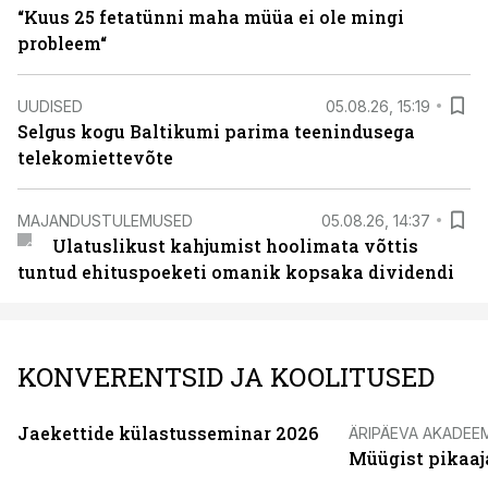
“Kuus 25 fetatünni maha müüa ei ole mingi
probleem“
UUDISED
05.08.26, 15:19
Selgus kogu Baltikumi parima teenindusega
telekomiettevõte
MAJANDUSTULEMUSED
05.08.26, 14:37
Ulatuslikust kahjumist hoolimata võttis
tuntud ehituspoeketi omanik kopsaka dividendi
KONVERENTSID JA KOOLITUSED
Jaekettide külastusseminar 2026
ÄRIPÄEVA AKADEE
Müügist pikaaj