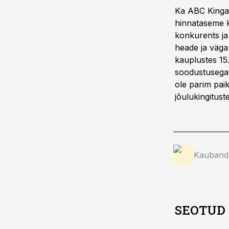
Ka ABC Kinga ju
hinnataseme ko
konkurents ja
heade ja väga
kauplustes 15
soodustusega.
ole parim paik
jõulukingitust
Kauband
SEOTUD