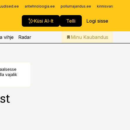
Iseteenindus
uudised.ee
aritehnoloogia.ee
pollumajandus.ee
kinnisvarauudised.
Telli Kaubandus
Küsi AI-lt
Telli
Logi sisse
a vihje
Radar
Minu Kaubandus
taalsesse
la vajalik
st