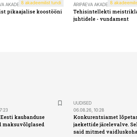
8 akadeemilist tundi
8 akadeemilis
VA AKADEEMIA
ÄRIPÄEVA AKADEEMIA
st pikaajalise koostööni
Tehisintellekti meistrikl
juhtidele - vundament
UUDISED
7:23
06.08.26, 10:28
| Eesti kaubanduse
Konkurentsiamet lõpetas
d maksuvõlglased
jaekettide järelevalve. 
said mitmed vaidluskoh