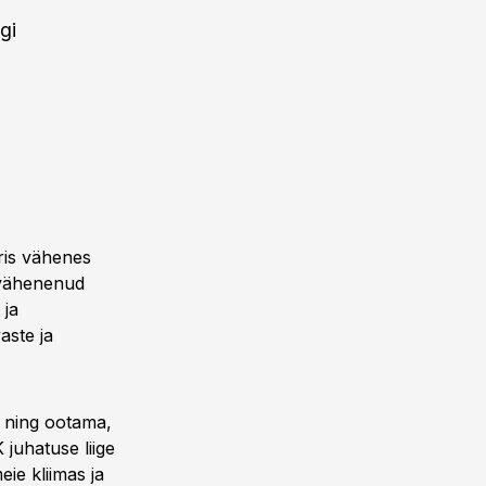
gi
bris vähenes
 vähenenud
 ja
aste ja
 ning ootama,
juhatuse liige
ie kliimas ja