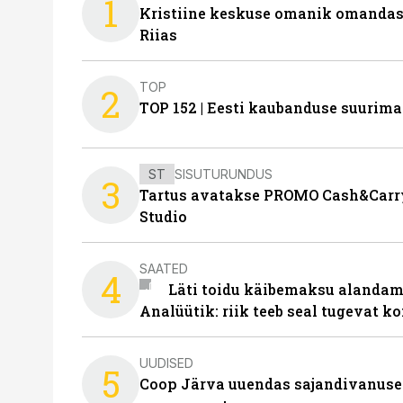
1
Kristiine keskuse omanik omanda
Riias
TOP
2
TOP 152 | Eesti kaubanduse suurim
ST
SISUTURUNDUS
3
Tartus avatakse PROMO Cash&Carry
Studio
SAATED
4
Läti toidu käibemaksu alandami
Analüütik: riik teeb seal tugevat ko
UUDISED
5
Coop Järva uuendas sajandivanuse