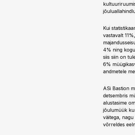
kultuuriruumis
jõuluallahindl
Kui statistika
vastavalt 11%
majandusseisu
4% ning kogu 
siis siin on t
6% müügikasvu
andmetele me e
ASi Bastion mü
detsembris mü
alustasime om
jõulumüük kuna
väitega, nagu
võrreldes eel