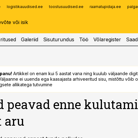
e
logistikauudised.ee
toostusuudised.ee
raamatupidaja.ee
palga
Infopank
Radar
ritused
Galeriid
Sisuturundus
Töö
Võlaregister
Saad
panu!
Artikkel on enam kui 5 aastat vana ning kuulub väljaande digi
. Väljaanne ei uuenda ega kaasajasta arhiveeritud sisu, mistõttu võib ol
sete allikatega tutvumine
d peavad enne kulutami
t aru