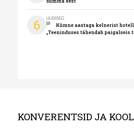
summa eest
UUDISED
6
Kümne aastaga kelnerist hotell
„Teeninduses tähendab paigalseis 
KONVERENTSID JA KOO