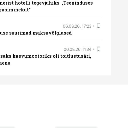
erist hotelli tegevjuhiks. „Teeninduses
agasiminekut“
06.08.26, 17:23
nduse suurimad maksuvõlglased
06.08.26, 11:34
aks kasvumootoriks oli toitlustusäri,
laenu