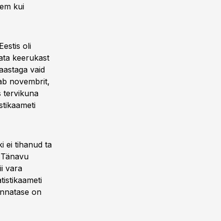
kem kui
estis oli
mata keerukast
aastaga vaid
ab novembrit,
s tervikuna
stikaameti
i ei tihanud ta
 "Tänavu
i vara
tistikaameti
innatase on