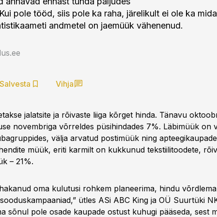
 annavad ennast tunda paljudes
Kui pole tööd, siis pole ka raha, järelikult ei ole ka mida
atistikaameti andmetel on jaemüük vähenenud.
us.ee
Salvesta
Vihja
akse jalatsite ja rõivaste liiga kõrget hinda. Tänavu oktoo
use novembriga võrreldes püsihindades 7%. Läbimüük on
ubagruppides, välja arvatud postimüük ning apteegikaupade
ndite müük, eriti karmilt on kukkunud tekstiilitoodete, rõiv
ük – 21%.
 hakanud oma kulutusi rohkem planeerima, hindu võrdlema
d sooduskampaaniad,” ütles ASi ABC King ja OÜ Suurtüki NK 
ema sõnul pole osade kaupade ostust kuhugi pääseda, sest me