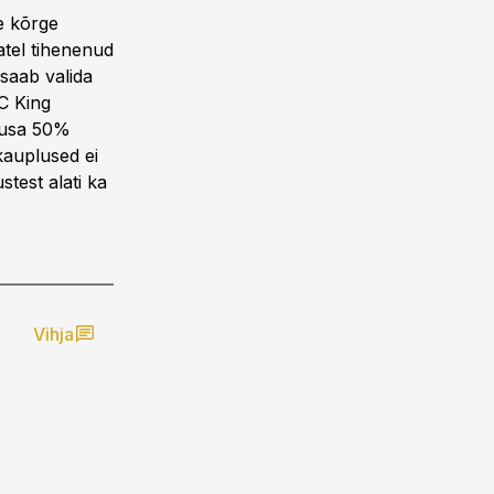
te kõrge
atel tihenenud
saab valida
C King
lausa 50%
kauplused ei
stest alati ka
Vihja