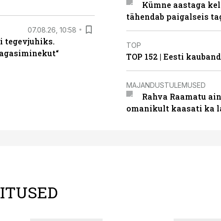
Kümne aastaga keln
tähendab paigalseis t
07.08.26, 10:58
i tegevjuhiks.
TOP
tagasiminekut“
TOP 152 | Eesti kauba
MAJANDUSTULEMUSED
Rahva Raamatu ains
omanikult kaasati ka 
LITUSED