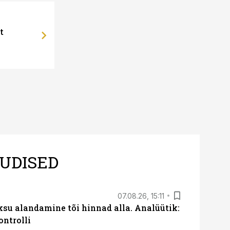
t
UDISED
07.08.26, 15:11
ksu alandamine tõi hinnad alla. Analüütik:
ontrolli