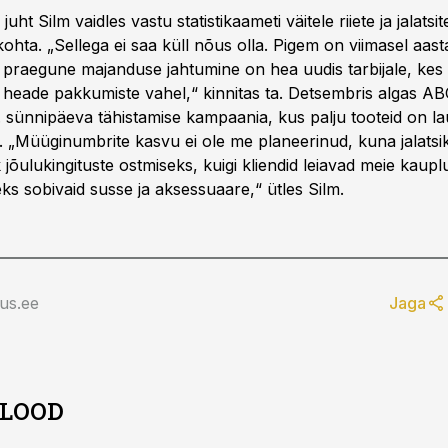
ht Silm vaidles vastu statistikaameti väitele riiete ja jalatsi
hta. „Sellega ei saa küll nõus olla. Pigem on viimasel aast
 praegune majanduse jahtumine on hea uudis tarbijale, kes 
 heade pakkumiste vahel,“ kinnitas ta. Detsembris algas AB
. sünnipäeva tähistamise kampaania, kus palju tooteid on 
 „Müüginumbrite kasvu ei ole me planeerinud, kuna jalatsi
 jõulukingituste ostmiseks, kuigi kliendid leiavad meie kauplu
eks sobivaid susse ja aksessuaare,“ ütles Silm.
us.ee
Jaga
 LOOD