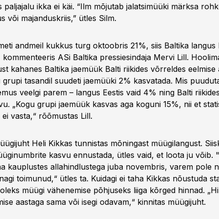
 paljajalu ikka ei käi. “Ilm mõjutab jalatsimüüki märksa roh
us või majanduskriis,” ütles Silm.
ameti andmeil kukkus turg oktoobris 21%, siis Baltika langus E
, kommenteeris ASi Baltika pressiesindaja Mervi Lill. Hooli
st kahanes Baltika jaemüük Balti riikides võrreldes eelmise 
grupi tasandil suudeti jaemüüki 2% kasvatada. Mis puudut
ulemus veelgi parem – langus Eestis vaid 4% ning Balti riikide
. „Kogu grupi jaemüük kasvas aga koguni 15%, nii et stati
i vasta,“ rõõmustas Lill.
ügijuht Heli Kikkas tunnistas mõningast müügilangust. Siisk
üginumbrite kasvu ennustada, ütles vaid, et loota ju võib.
a kauplustes allahindlustega juba novembris, varem pole ni
gi toimunud,“ ütles ta. Kuidagi ei taha Kikkas nõustuda sta
 oleks müügi vähenemise põhjuseks liiga kõrged hinnad. „H
mise aastaga sama või isegi odavam,“ kinnitas müügijuht.