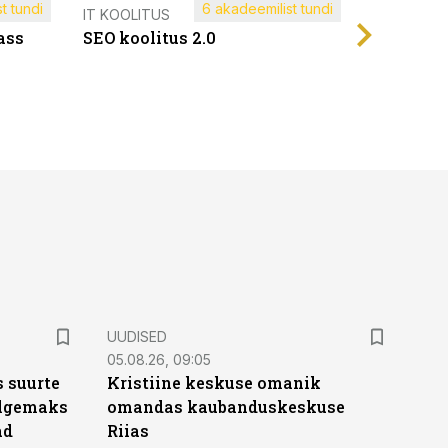
t tundi
6 akadeemilist tundi
Müügijuh
IT KOOLITUS
ass
SEO koolitus 2.0
UUDISED
05.08.26, 09:05
 suurte
Kristiine keskuse omanik
Selgemaks
omandas kaubanduskeskuse
ad
Riias