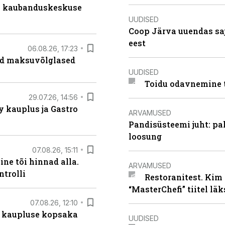
s kaubanduskeskuse
UUDISED
Coop Järva uuendas s
eest
06.08.26, 17:23
ad maksuvõlglased
UUDISED
Toidu odavnemine 
29.07.26, 14:56
 kauplus ja Gastro
ARVAMUSED
Pandisüsteemi juht: pak
loosung
07.08.26, 15:11
ne tõi hinnad alla.
ARVAMUSED
ntrolli
Restoranitest. Kim 
“MasterChefi” tiitel lä
07.08.26, 12:10
 kaupluse kopsaka
UUDISED