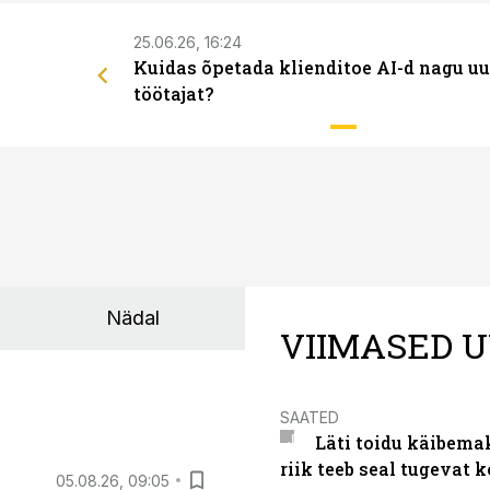
25.06.26, 16:24
Kuidas õpetada klienditoe AI-d nagu uu
töötajat?
Nädal
VIIMASED U
SAATED
Läti toidu käibema
riik teeb seal tugevat k
05.08.26, 09:05