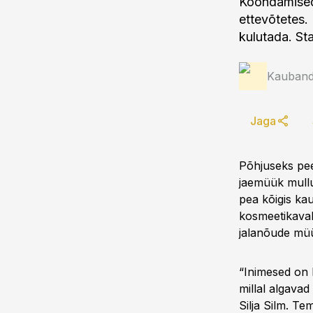
Koondamised
ettevõtetes. 
kulutada. St
Kauband
Jaga
Põhjuseks peet
jaemüük mull
pea kõigis ka
kosmeetikavahe
jalanõude mü
“Inimesed on
millal algava
Silja Silm. T