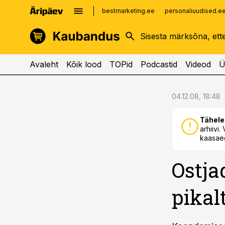
bestmarketing.ee
personaliuudised.e
kinnisvarauudised.ee
imelineajalugu.ee
logistikauudised.ee
imelineteadus.ee
Avaleht
Kõik lood
TOPid
Podcastid
Videod
Ü
cebook
cebook
04.12.08, 18:48
Twitter)
Twitter)
Tähele
kedIn
kedIn
arhiivi
kaasaeg
ail
ail
Ostja
k
k
pikal