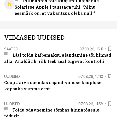
Piilmannid tõid kahjumit näidanud
6
Solarisse Apple’i taustaga juhi. “Minu
eesmärk on, et vakantsus oleks null!”
VIIMASED UUDISED
SAATED
07.08.26, 15:11
Läti toidu käibemaksu alandamine tõi hinnad
alla. Analüütik: riik teeb seal tugevat kontrolli
UUDISED
07.08.26, 12:10
Coop Järva uuendas sajandivanuse kaupluse
kopsaka summa eest
UUDISED
07.08.26, 11:58
Toidu odavnemine tõmbas hinnatõusule
pidurit