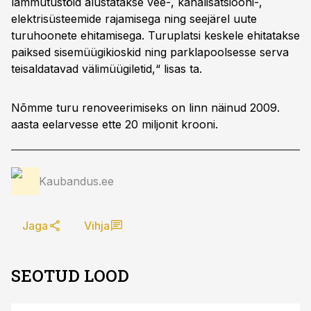
lammutustöid alustatakse vee-, kanalisatsiooni-,
elektrisüsteemide rajamisega ning seejärel uute
turuhoonete ehitamisega. Turuplatsi keskele ehitatakse
paiksed sisemüügikioskid ning parklapoolsesse serva
teisaldatavad välimüügiletid,“ lisas ta.
Nõmme turu renoveerimiseks on linn näinud 2009.
aasta eelarvesse ette 20 miljonit krooni.
Kaubandus.ee
Jaga
Vihja
SEOTUD LOOD
ST