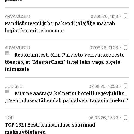
ARVAMUSED
07.08.26, 11:18
Pandisüsteemi juht: pakendi jalajälje määrab
logistika, mitte loosung
ARVAMUSED
07.08.26, 11:06
Restoranitest. Kim Päivistö verivärske resto
tõestab, et “MasterChefi” tiitel läks väga õigele
inimesele
UUDISED
07.08.26, 10:58
Kümne aastaga kelnerist hotelli tegevjuhiks.
„Teeninduses tähendab paigalseis tagasiminekut“
TOP
06.08.26, 17:23
TOP 152 | Eesti kaubanduse suurimad
maksuvõlglased