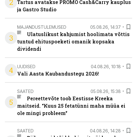
2
Tartus avatakse PROMO Cash&Carry kauplus
ja Gastro Studio
MAJANDUSTULEMUSED
05.08.26, 14:37
Ulatuslikust kahjumist hoolimata võttis
3
tuntud ehituspoeketi omanik kopsaka
dividendi
UUDISED
04.08.26, 10:18
4
Vali Aasta Kaubandustegu 2026!
SAATED
05.08.26, 15:38
Pereettevõte toob Eestisse Kreeka
5
maitseid. “Kuus 25 fetatünni maha müüa ei
ole mingi probleem“
SAATED
04.08.26, 14:28