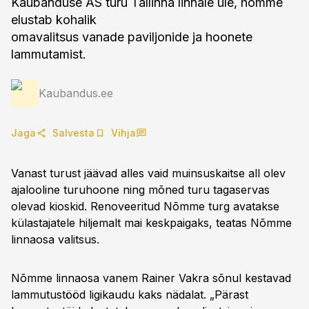
Kaubanduse AS turu Tallinna linnale üle, homme
elustab kohalik
omavalitsus vanade paviljonide ja hoonete
lammutamist.
Kaubandus.ee
Jaga
Salvesta
Vihja
Vanast turust jäävad alles vaid muinsuskaitse all olev
ajalooline turuhoone ning mõned turu tagaservas
olevad kioskid. Renoveeritud Nõmme turg avatakse
külastajatele hiljemalt mai keskpaigaks, teatas Nõmme
linnaosa valitsus.
Nõmme linnaosa vanem Rainer Vakra sõnul kestavad
lammutustööd ligikaudu kaks nädalat. „Pärast