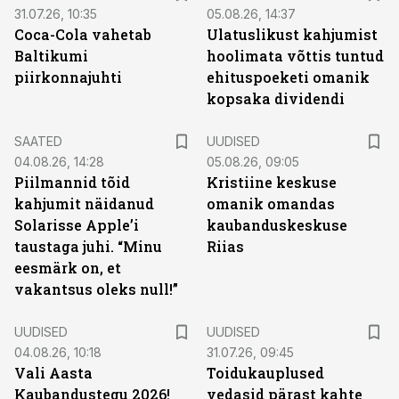
31.07.26, 10:35
05.08.26, 14:37
Coca-Cola vahetab
Ulatuslikust kahjumist
Baltikumi
hoolimata võttis tuntud
piirkonnajuhti
ehituspoeketi omanik
kopsaka dividendi
SAATED
UUDISED
04.08.26, 14:28
05.08.26, 09:05
Piilmannid tõid
Kristiine keskuse
kahjumit näidanud
omanik omandas
Solarisse Apple’i
kaubanduskeskuse
taustaga juhi. “Minu
Riias
eesmärk on, et
vakantsus oleks null!”
UUDISED
UUDISED
04.08.26, 10:18
31.07.26, 09:45
Vali Aasta
Toidukauplused
Kaubandustegu 2026!
vedasid pärast kahte