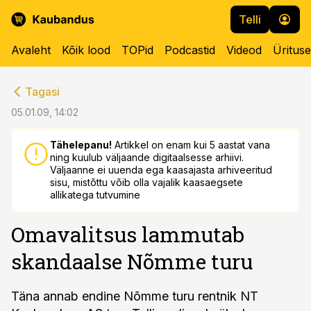
Telli
Avaleht
Kõik lood
TOPid
Podcastid
Videod
Üritus
cebook
cebook
Tagasi
Twitter)
Twitter)
05.01.09, 14:02
kedIn
kedIn
Tähelepanu!
Artikkel on enam kui 5 aastat vana
ning kuulub väljaande digitaalsesse arhiivi.
ail
ail
Väljaanne ei uuenda ega kaasajasta arhiveeritud
sisu, mistõttu võib olla vajalik kaasaegsete
k
k
allikatega tutvumine
Omavalitsus lammutab
skandaalse Nõmme turu
Täna annab endine Nõmme turu rentnik NT