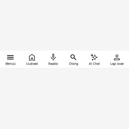
Menüü
Uudised
Raadio
Otsing
AI Chat
Logi sisse
Vana-Lõuna 39/1, 19094 Tallinn
(+372) 667 0111
kaubandus@kaubandus.ee
Telli
Reklaam