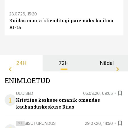
28.07.26, 15:20
Kuidas muuta klienditugi paremaks ka ilma
AI-ta
24H
72H
Nädal
ENIMLOETUD
UUDISED
05.08.26, 09:05
1
Kristiine keskuse omanik omandas
kaubanduskeskuse Riias
SISUTURUNDUS
29.07.26, 14:56
ST